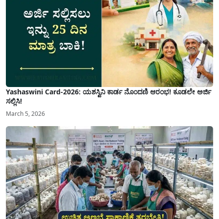
Yashaswini Card-2026: ಯಶಸ್ವಿನಿ ಕಾರ್ಡ ನೊಂದಣಿ ಆರಂಭ! ಕೂಡಲೇ ಅರ್ಜಿ
ಸಲ್ಲಿಸಿ!
March 5, 2026