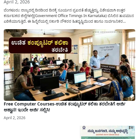
April 2, 2026
ಬೆಂಗಳೂರು: ರಾಜ್ಯದಲ್ಲಿ ದಿನದಿಂದ ದಿನಕ್ಕೆ ಸೂರ್ಯನ ಪ್ರಖರತೆ ಹೆಚ್ಚುತ್ತಿದ್ದು, ವಿಶೇಷವಾಗಿ ಉತ್ತರ
ಕರ್ನಾಟಕದ ಜಿಲ್ಲೆಗಳಲ್ಲಿ(Government Office Timings In Karnataka) ಬಿಸಿಲಿನ ತಾಪಮಾನ
ಏರಿಕೆಯಾಗುತ್ತಿದೆ. ಈ ಹಿನ್ನೆಲೆಯಲ್ಲಿ ಸರ್ಕಾರಿ ನೌಕರರ ಹಿತದೃಷ್ಟಿಯಿಂದ ಹಾಗೂ ಸಾರ್ವಜನಿಕರ
ಅನುಕೂಲಕ್ಕಾಗಿ ಕರ್ನಾಟಕ ಸರ್ಕಾರವು ಮಹತ್ವದ ನಿರ್ಧಾರವೊಂದನ್ನು ಕೈಗೊಂಡಿದೆ. ಕಿತ್ತೂರು ಕರ್ನಾಟಕ
ಮತ್ತು ಕಲ್ಯಾಣ ಕರ್ನಾಟಕದ ಒಟ್ಟು 9 ಜಿಲ್ಲೆಗಳಲ್ಲಿ ಏಪ್ರಿಲ್...
Free Computer Courses-ಉಚಿತ ಕಂಪ್ಯೂಟರ್ ಕಲಿಕಾ ತರಬೇತಿಗೆ ಅರ್ಜಿ
ಆಹ್ವಾನ! ಇಂದೇ ಅರ್ಜಿ ಸಲ್ಲಿಸಿ!
April 2, 2026