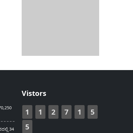
Vistors
70,250
1
1
2
7
1
5
5
ಲ್ಲಿ 34