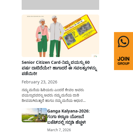
Senior Citizen Card-ನಿಮ್ಮ ವಯಸ್ಸು 60
ವರ್ಷ ದಾಟಿದೆಯೇ? ಹಾಗಾದರೆ ಈ ಸವಲತ್ತುಗಳನ್ನು
ಪಡೆಯಿರಿ!
February 23, 2026
ನಮ್ಮ ಮನೆಯ ಹಿರಿಯರು ಎಂದರೆ ಕೇವಲ ಅವರು
ವಯಸ್ಸಾದವರಲ್ಲ ಅವರು ನಮ್ಮ ಮನೆಯ ದಾರಿ
ದೀಪವಾಗಿರುತ್ತಾರೆ ಹಾಗೂ ನಮ್ಮ ಮನೆಯ ಆಧಾರ
ಸ್ತಂಭಗಳಾಗಿರುತ್ತಾರೆ. ಇವರು ದಿನವಿಡೀ ತಮ್ಮ ಕುಟುಂಬಕ್ಕಾಗಿ
Ganga Kalyana-2026:
ಸಮಾಜಕ್ಕಾಗಿ ದುಡಿತಿರುತ್ತಾರೆ ಹಾಗೆಯೇ ಅವರು ತಮ್ಮ 60
ಗಂಗಾ ಕಲ್ಯಾಣ ಯೋಜನೆ
ವರ್ಷಗಳ ನಂತರದ ಜೀವನವನ್ನು ನೆಮ್ಮದಿಯಿಂದ
ಕಳೆಯಬೇಕೆಂಬುದು ಪ್ರತಿಯೊಬ್ಬರ ಕನಸಾಗಿರುತ್ತದೆ ಆದ್ದರಿಂದ
ಬಜೆಟ್‌ನಲ್ಲಿ ಸಬ್ಸಿಡಿ ಹೆಚ್ಚಳ!
ಸರ್ಕಾರವು ಹಿರಿಯ ನಾಗರಿಕರ ಗುರುತಿನ ಚೀಟಿ...
March 7, 2026