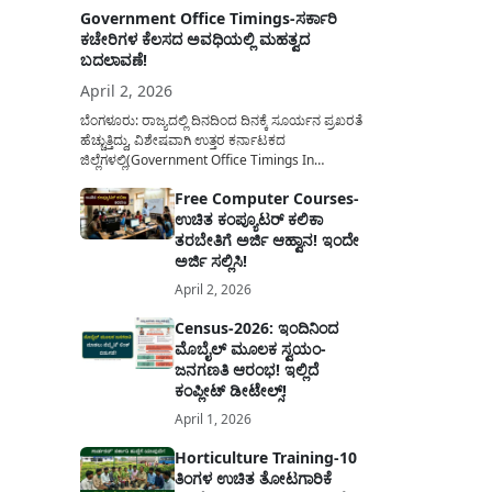
Government Office Timings-ಸರ್ಕಾರಿ
ಕಚೇರಿಗಳ ಕೆಲಸದ ಅವಧಿಯಲ್ಲಿ ಮಹತ್ವದ
ಬದಲಾವಣೆ!
April 2, 2026
ಬೆಂಗಳೂರು: ರಾಜ್ಯದಲ್ಲಿ ದಿನದಿಂದ ದಿನಕ್ಕೆ ಸೂರ್ಯನ ಪ್ರಖರತೆ
ಹೆಚ್ಚುತ್ತಿದ್ದು, ವಿಶೇಷವಾಗಿ ಉತ್ತರ ಕರ್ನಾಟಕದ
ಜಿಲ್ಲೆಗಳಲ್ಲಿ(Government Office Timings In
Karnataka) ಬಿಸಿಲಿನ ತಾಪಮಾನ ಏರಿಕೆಯಾಗುತ್ತಿದೆ. ಈ
Free Computer Courses-
ಹಿನ್ನೆಲೆಯಲ್ಲಿ ಸರ್ಕಾರಿ ನೌಕರರ ಹಿತದೃಷ್ಟಿಯಿಂದ ಹಾಗೂ
ಉಚಿತ ಕಂಪ್ಯೂಟರ್ ಕಲಿಕಾ
ಸಾರ್ವಜನಿಕರ ಅನುಕೂಲಕ್ಕಾಗಿ ಕರ್ನಾಟಕ ಸರ್ಕಾರವು
ಮಹತ್ವದ ನಿರ್ಧಾರವೊಂದನ್ನು ಕೈಗೊಂಡಿದೆ. ಕಿತ್ತೂರು ಕರ್ನಾಟಕ
ತರಬೇತಿಗೆ ಅರ್ಜಿ ಆಹ್ವಾನ! ಇಂದೇ
ಮತ್ತು ಕಲ್ಯಾಣ ಕರ್ನಾಟಕದ ಒಟ್ಟು 9 ಜಿಲ್ಲೆಗಳಲ್ಲಿ ಏಪ್ರಿಲ್...
ಅರ್ಜಿ ಸಲ್ಲಿಸಿ!
April 2, 2026
Census-2026: ಇಂದಿನಿಂದ
ಮೊಬೈಲ್ ಮೂಲಕ ಸ್ವಯಂ-
ಜನಗಣತಿ ಆರಂಭ! ಇಲ್ಲಿದೆ
ಕಂಪ್ಲೀಟ್ ಡೀಟೇಲ್ಸ್!
April 1, 2026
Horticulture Training-10
ತಿಂಗಳ ಉಚಿತ ತೋಟಗಾರಿಕೆ