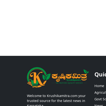
Qui
Home
Agricul
Welcome to Krushikamitra.com your
Govt S
trusted source for the latest news in
Karnataka.
News