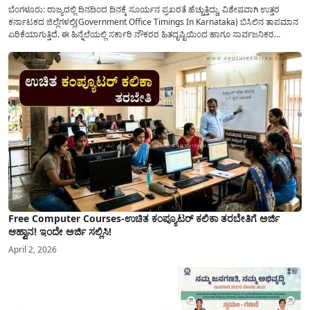
ಬೆಂಗಳೂರು: ರಾಜ್ಯದಲ್ಲಿ ದಿನದಿಂದ ದಿನಕ್ಕೆ ಸೂರ್ಯನ ಪ್ರಖರತೆ ಹೆಚ್ಚುತ್ತಿದ್ದು, ವಿಶೇಷವಾಗಿ ಉತ್ತರ
ಕರ್ನಾಟಕದ ಜಿಲ್ಲೆಗಳಲ್ಲಿ(Government Office Timings In Karnataka) ಬಿಸಿಲಿನ ತಾಪಮಾನ
ಏರಿಕೆಯಾಗುತ್ತಿದೆ. ಈ ಹಿನ್ನೆಲೆಯಲ್ಲಿ ಸರ್ಕಾರಿ ನೌಕರರ ಹಿತದೃಷ್ಟಿಯಿಂದ ಹಾಗೂ ಸಾರ್ವಜನಿಕರ
ಅನುಕೂಲಕ್ಕಾಗಿ ಕರ್ನಾಟಕ ಸರ್ಕಾರವು ಮಹತ್ವದ ನಿರ್ಧಾರವೊಂದನ್ನು ಕೈಗೊಂಡಿದೆ. ಕಿತ್ತೂರು ಕರ್ನಾಟಕ
ಮತ್ತು ಕಲ್ಯಾಣ ಕರ್ನಾಟಕದ ಒಟ್ಟು 9 ಜಿಲ್ಲೆಗಳಲ್ಲಿ ಏಪ್ರಿಲ್...
Free Computer Courses-ಉಚಿತ ಕಂಪ್ಯೂಟರ್ ಕಲಿಕಾ ತರಬೇತಿಗೆ ಅರ್ಜಿ
ಆಹ್ವಾನ! ಇಂದೇ ಅರ್ಜಿ ಸಲ್ಲಿಸಿ!
April 2, 2026