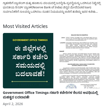
ಗ್ರಾಹಕರಿಗೆ ಬ್ಯಾಂಕಿಂಗ್ ಮತ್ತು ಹಣಕಾಸು ವಲಯದಲ್ಲಿ ಜನಸ್ನೇಹಿ ವ್ಯವಸ್ಥೆಯನ್ನು ಒದಗಿಸುವ ನಿಟ್ಟಿನಲ್ಲಿ
ಭಾರತೀಯ ರಿಸರ್ವ್ ಬ್ಯಾಂಕ್(Reserve Bank of India) ಚಿನ್ನದ ಮೇಲೆ(Gold loan)
ಸಾರ್ವಜನಿಕರಿಗೆ ಸಾಲವನ್ನು ಒದಗಿಸಲು ನೂತನ ನಿಯಮವನ್ನು ಜಾರಿಗೆ ತಂದಿದ್ದು ಇದರ ಕುರಿತು
ಸಂಪೂರ್ಣ ಅಗತ್ಯ ಮಾಹಿತಿಯನ್ನು ಈ ಲೇಖನದಲ್ಲಿ ಹಂಚಿಕೊಳ್ಳಲಾಗಿದೆ. ದೈನಂದಿನ ಜೀವನದಲ್ಲಿ ಖರ್ಚು-
ವೆಚ್ಚಗಳನ್ನು ನಿಭಾಹಿಸುವ ಸಮಯದಲ್ಲಿ ಆರ್ಥಿಕ ಸಂಕಷ್ಟದ...
Most Visited Articles
Government Office Timings-ಸರ್ಕಾರಿ ಕಚೇರಿಗಳ ಕೆಲಸದ ಅವಧಿಯಲ್ಲಿ
ಮಹತ್ವದ ಬದಲಾವಣೆ!
April 2, 2026