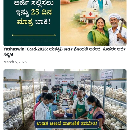
Yashaswini Card-2026: ಯಶಸ್ವಿನಿ ಕಾರ್ಡ ನೊಂದಣಿ ಆರಂಭ! ಕೂಡಲೇ ಅರ್ಜಿ
ಸಲ್ಲಿಸಿ!
March 5, 2026