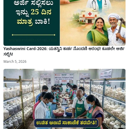
Yashaswini Card-2026: ಯಶಸ್ವಿನಿ ಕಾರ್ಡ ನೊಂದಣಿ ಆರಂಭ! ಕೂಡಲೇ ಅರ್ಜಿ
ಸಲ್ಲಿಸಿ!
March 5, 2026