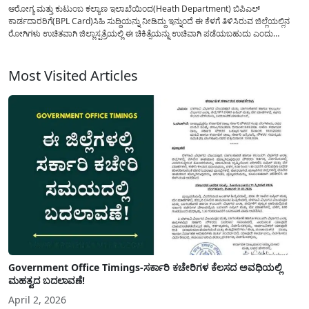
ಆರೋಗ್ಯ ಮತ್ತು ಕುಟುಂಬ ಕಲ್ಯಾಣ ಇಲಾಖೆಯಿಂದ(Heath Department) ಬಿಪಿಎಲ್
ಕಾರ್ಡದಾರರಿಗೆ(BPL Card)ಸಿಹಿ ಸುದ್ದಿಯನ್ನು ನೀಡಿದ್ದು ಇನ್ನುಂದೆ ಈ ಕೆಳಗೆ ತಿಳಿಸಿರುವ ಜಿಲ್ಲೆಯಲ್ಲಿನ
ರೋಗಿಗಳು ಉಚಿತವಾಗಿ ಜಿಲ್ಲಾಸ್ಪತ್ರೆಯಲ್ಲಿ ಈ ಚಿಕಿತ್ಸೆಯನ್ನು ಉಚಿವಾಗಿ ಪಡೆಯಬಹುದು ಎಂದು
ಇಲಾಖೆಯಿಂದ ಪ್ರಕಟಣೆ ಹೊರಡಿಸಲಾಗಿದೆ. ಪ್ರಸ್ತುತ ದಿನಗಳಲ್ಲಿ ವೈದ್ಯಕೀಯ ವೆಚ್ಚಕ್ಕೆ(free health
checkup) ಅತೀ ಹೆಚ್ಚು ಹಣವನ್ನು ಪಾವತಿ ಮಾಡುವ ಸನ್ನಿವೇಶ ನಿರ್ಮಾಣವಾಗಿದ್ದು...
Most Visited Articles
Government Office Timings-ಸರ್ಕಾರಿ ಕಚೇರಿಗಳ ಕೆಲಸದ ಅವಧಿಯಲ್ಲಿ
ಮಹತ್ವದ ಬದಲಾವಣೆ!
April 2, 2026