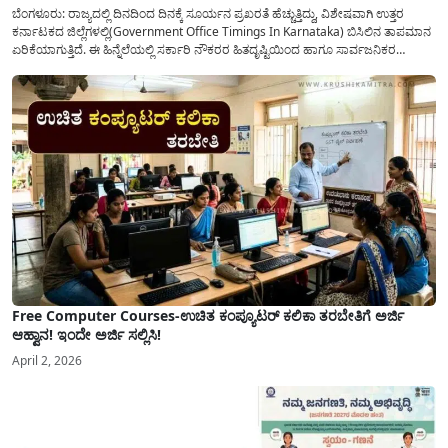
ಬೆಂಗಳೂರು: ರಾಜ್ಯದಲ್ಲಿ ದಿನದಿಂದ ದಿನಕ್ಕೆ ಸೂರ್ಯನ ಪ್ರಖರತೆ ಹೆಚ್ಚುತ್ತಿದ್ದು, ವಿಶೇಷವಾಗಿ ಉತ್ತರ
ಕರ್ನಾಟಕದ ಜಿಲ್ಲೆಗಳಲ್ಲಿ(Government Office Timings In Karnataka) ಬಿಸಿಲಿನ ತಾಪಮಾನ
ಏರಿಕೆಯಾಗುತ್ತಿದೆ. ಈ ಹಿನ್ನೆಲೆಯಲ್ಲಿ ಸರ್ಕಾರಿ ನೌಕರರ ಹಿತದೃಷ್ಟಿಯಿಂದ ಹಾಗೂ ಸಾರ್ವಜನಿಕರ
ಅನುಕೂಲಕ್ಕಾಗಿ ಕರ್ನಾಟಕ ಸರ್ಕಾರವು ಮಹತ್ವದ ನಿರ್ಧಾರವೊಂದನ್ನು ಕೈಗೊಂಡಿದೆ. ಕಿತ್ತೂರು ಕರ್ನಾಟಕ
ಮತ್ತು ಕಲ್ಯಾಣ ಕರ್ನಾಟಕದ ಒಟ್ಟು 9 ಜಿಲ್ಲೆಗಳಲ್ಲಿ ಏಪ್ರಿಲ್...
Free Computer Courses-ಉಚಿತ ಕಂಪ್ಯೂಟರ್ ಕಲಿಕಾ ತರಬೇತಿಗೆ ಅರ್ಜಿ
ಆಹ್ವಾನ! ಇಂದೇ ಅರ್ಜಿ ಸಲ್ಲಿಸಿ!
April 2, 2026