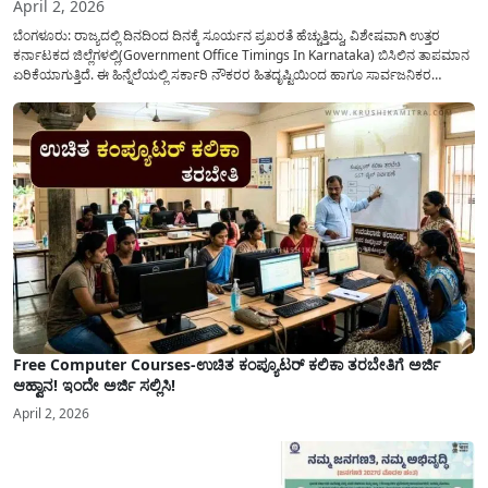
April 2, 2026
ಬೆಂಗಳೂರು: ರಾಜ್ಯದಲ್ಲಿ ದಿನದಿಂದ ದಿನಕ್ಕೆ ಸೂರ್ಯನ ಪ್ರಖರತೆ ಹೆಚ್ಚುತ್ತಿದ್ದು, ವಿಶೇಷವಾಗಿ ಉತ್ತರ
ಕರ್ನಾಟಕದ ಜಿಲ್ಲೆಗಳಲ್ಲಿ(Government Office Timings In Karnataka) ಬಿಸಿಲಿನ ತಾಪಮಾನ
ಏರಿಕೆಯಾಗುತ್ತಿದೆ. ಈ ಹಿನ್ನೆಲೆಯಲ್ಲಿ ಸರ್ಕಾರಿ ನೌಕರರ ಹಿತದೃಷ್ಟಿಯಿಂದ ಹಾಗೂ ಸಾರ್ವಜನಿಕರ
ಅನುಕೂಲಕ್ಕಾಗಿ ಕರ್ನಾಟಕ ಸರ್ಕಾರವು ಮಹತ್ವದ ನಿರ್ಧಾರವೊಂದನ್ನು ಕೈಗೊಂಡಿದೆ. ಕಿತ್ತೂರು ಕರ್ನಾಟಕ
ಮತ್ತು ಕಲ್ಯಾಣ ಕರ್ನಾಟಕದ ಒಟ್ಟು 9 ಜಿಲ್ಲೆಗಳಲ್ಲಿ ಏಪ್ರಿಲ್...
Free Computer Courses-ಉಚಿತ ಕಂಪ್ಯೂಟರ್ ಕಲಿಕಾ ತರಬೇತಿಗೆ ಅರ್ಜಿ
ಆಹ್ವಾನ! ಇಂದೇ ಅರ್ಜಿ ಸಲ್ಲಿಸಿ!
April 2, 2026