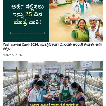
Yashaswini Card-2026: ಯಶಸ್ವಿನಿ ಕಾರ್ಡ ನೊಂದಣಿ ಆರಂಭ! ಕೂಡಲೇ ಅರ್ಜಿ
ಸಲ್ಲಿಸಿ!
March 5, 2026