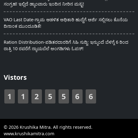
ಸಂಗ್ರಹ! ಇಲ್ಲಿದೆ ಡ್ಯಾಂವಾರು ಇಂದಿನ ನೀರಿನ ಮಟ್ಟ!
VAO Last Date-ಗ್ರಾಮ ಆಡಳಿತ ಅಧಿಕಾರಿ ಹುದ್ದೆಗೆ ಅರ್ಜಿ ಸಲ್ಲಿಸಲು ಕೊನೆಯ
ದಿನಾಂಕ ಮುಂದೂಡಿಕೆ!
Ration Distribution-ಪಡಿತರದಾರರಿಗೆ ಸಿಹಿ ಸುದ್ದಿ: ಇನ್ಮುಂದೆ ಬೆಳಿಗ್ಗೆ 6 ರಿಂದ
ರಾತ್ರಿ 10 ರವರೆಗೆ ನ್ಯಾಯಬೆಲೆ ಅಂಗಡಿಗಳು ಓಪನ್!
Vistors
1
1
2
5
5
6
6
© 2026 Krushika Mitra. All rights reserved.
www.krushikamitra.com