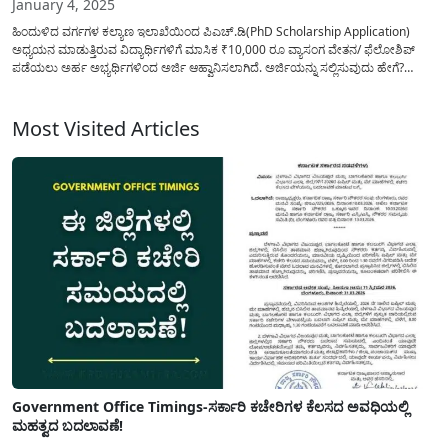
January 4, 2025
ಹಿಂದುಳಿದ ವರ್ಗಗಳ ಕಲ್ಯಾಣ ಇಲಾಖೆಯಿಂದ ಪಿಎಚ್.ಡಿ(PhD Scholarship Application)
ಅಧ್ಯಯನ ಮಾಡುತ್ತಿರುವ ವಿದ್ಯಾರ್ಥಿಗಳಿಗೆ ಮಾಸಿಕ ₹10,000 ರೂ ವ್ಯಾಸಂಗ ವೇತನ/ ಫೆಲೋಶಿಪ್
ಪಡೆಯಲು ಅರ್ಹ ಅಭ್ಯರ್ಥಿಗಳಿಂದ ಅರ್ಜಿ ಆಹ್ವಾನಿಸಲಾಗಿದೆ. ಅರ್ಜಿಯನ್ನು ಸಲ್ಲಿಸುವುದು ಹೇಗೆ?
ಯಾರೆಲ್ಲಾ ಅರ್ಜಿ ಸಲ್ಲಿಸಲು ಅವಕಾಶ ನೀಡಲಾಗಿದೆ? ಅಭ್ಯರ್ಥಿಯ ಆಯ್ಕೆ ವಿಧಾನ ಹೇಗಿರುತ್ತದೆ? ಅರ್ಜಿ
ಸಲ್ಲಿಸಲು ಹಿಂದುಳಿದ ವರ್ಗಗಳ ಕಲ್ಯಾಣ ಇಲಾಖೆಯಿಂದ ನಿಗದಿಪಡಿಸಿರುವ...
Most Visited Articles
Government Office Timings-ಸರ್ಕಾರಿ ಕಚೇರಿಗಳ ಕೆಲಸದ ಅವಧಿಯಲ್ಲಿ
ಮಹತ್ವದ ಬದಲಾವಣೆ!