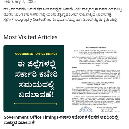
February 7, 2025
ರಾಜ್ಯ ಸರಕಾರದಡಿ ಬರುವ ಕರ್ನಾಟಕ ಮಾಧ್ಯಮ ಅಕಾಡೆಮಿಯು ರಾಜ್ಯದಲ್ಲಿ ಈ ವರ್ಷದಿಂದ ಮೊಟ್ಟ
ಮೊದಲ ಬಾರಿಗೆ ಕರ್ನಾಟಕದ ಸುದ್ದಿ ಛಾಯಾಚಿತ್ರ ಗ್ರಾಹಕರಿಗಾಗಿ ರಾಜ್ಯಮಟ್ಟದ ಛಾಯಾಚಿತ್ರ
ಸ್ಪರ್ಧೆ(Photography Contest) ಹಾಗೂ ಪ್ರದರ್ಶನವನ್ನು ಏರ್ಪಡಿಸಲಾಗಿದ್ದು, ಈ ಸ್ಪರ್ಧೆಯಲ್ಲಿ
ಭಾಗವಹಿಸಲು ಅನುಸರಿಸಬೇಕಾದ ಕ್ರಮಗಳ ಕುರಿತು ಒಂದಿಷ್ಟು ಮಾಹಿತಿಯನ್ನು ಇಲ್ಲಿ ತಿಳಿಸಲಾಗಿದೆ.
ಆಯ್ದ ಅತ್ಯುತ್ತಮ ಛಾಯಾಚಿತ್ರಗಳನ್ನು ಹುಬ್ಬಳ್ಳಿ-ಧಾರವಾಡದಲ್ಲಿ ಮಾರ್ಚ್‌ ತಿಂಗಳಲ್ಲಿ ಅಕಾಡೆಮಿ...
Most Visited Articles
Government Office Timings-ಸರ್ಕಾರಿ ಕಚೇರಿಗಳ ಕೆಲಸದ ಅವಧಿಯಲ್ಲಿ
ಮಹತ್ವದ ಬದಲಾವಣೆ!