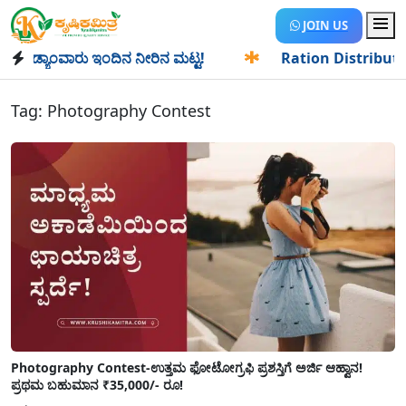
JOIN US
ಡ್ಯಾಂವಾರು ಇಂದಿನ ನೀರಿನ ಮಟ್ಟ!
✱
Ration Distribution-ಪಡಿತರ
Tag:
Photography Contest
Photography Contest-ಉತ್ತಮ ಫೋಟೋಗ್ರಫಿ ಪ್ರಶಸ್ತಿಗೆ ಅರ್ಜಿ ಆಹ್ವಾನ!
ಪ್ರಥಮ ಬಹುಮಾನ ₹35,000/- ರೂ!