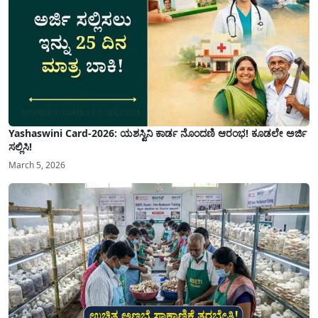
Yashaswini Card-2026: ಯಶಸ್ವಿನಿ ಕಾರ್ಡ ನೊಂದಣಿ ಆರಂಭ! ಕೂಡಲೇ ಅರ್ಜಿ
ಸಲ್ಲಿಸಿ!
March 5, 2026