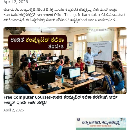
April 2, 2026
ಬೆಂಗಳೂರು: ರಾಜ್ಯದಲ್ಲಿ ದಿನದಿಂದ ದಿನಕ್ಕೆ ಸೂರ್ಯನ ಪ್ರಖರತೆ ಹೆಚ್ಚುತ್ತಿದ್ದು, ವಿಶೇಷವಾಗಿ ಉತ್ತರ
ಕರ್ನಾಟಕದ ಜಿಲ್ಲೆಗಳಲ್ಲಿ(Government Office Timings In Karnataka) ಬಿಸಿಲಿನ ತಾಪಮಾನ
ಏರಿಕೆಯಾಗುತ್ತಿದೆ. ಈ ಹಿನ್ನೆಲೆಯಲ್ಲಿ ಸರ್ಕಾರಿ ನೌಕರರ ಹಿತದೃಷ್ಟಿಯಿಂದ ಹಾಗೂ ಸಾರ್ವಜನಿಕರ
ಅನುಕೂಲಕ್ಕಾಗಿ ಕರ್ನಾಟಕ ಸರ್ಕಾರವು ಮಹತ್ವದ ನಿರ್ಧಾರವೊಂದನ್ನು ಕೈಗೊಂಡಿದೆ. ಕಿತ್ತೂರು ಕರ್ನಾಟಕ
ಮತ್ತು ಕಲ್ಯಾಣ ಕರ್ನಾಟಕದ ಒಟ್ಟು 9 ಜಿಲ್ಲೆಗಳಲ್ಲಿ ಏಪ್ರಿಲ್...
Free Computer Courses-ಉಚಿತ ಕಂಪ್ಯೂಟರ್ ಕಲಿಕಾ ತರಬೇತಿಗೆ ಅರ್ಜಿ
ಆಹ್ವಾನ! ಇಂದೇ ಅರ್ಜಿ ಸಲ್ಲಿಸಿ!
April 2, 2026