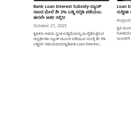
Bank Loan Interest Subsidy-ಬ್ಯಾಂಕ್
Loan In
ಸಾಲದ ಮೇಲೆ ಶೇ 3% ಬಡ್ಡಿ ಸಬ್ಸಿಡಿ ಪಡೆಯಲು
ಸುದ್ದಿ!
ಈಗಲೇ ಅರ್ಜಿ ಸಲ್ಲಿಸಿ!
August
October 27, 2025
ಕೃಷಿ ಮೂಲ
Fund)ಯೋಜ
ಕೃಷಿಕರು ಅಥವಾ ಸ್ವಂತ ಉದ್ದಿಮೆಯನ್ನು ಮುನ್ನೆಡೆಸುತ್ತಿರುವ
ಸಾಲಗಳಿಗೆ
ಅಭ್ಯರ್ಥಿಗಳು ಬ್ಯಾಂಕ್ ಮೂಲಕ ಪಡೆಯುವ ಸಾಲಕ್ಕೆ ಶೇ 3%
ಅವಕಾಶವಿ
ಬಡ್ಡಿದರ ಸಹಾಯಧನವನ್ನು(Bank Loan Interest
ರೈತರು ಅನು
Subsidy) ಪಡೆಯಲು ಅವಕಾಶವಿದ್ದು ಕೇಂದ್ರ ಸರಕಾರದ AIF
ಮಾಹಿತಿಯನ್
ಯೋಜನೆ ಅಡಿಯಲ್ಲಿ ಬಡ್ಡಿ ಸಹಾಯಧನವನ್ನು
ಏನಿದು ಕೃ
ಪಡೆಯಬಹುದು. ಈ ಯೋಜನೆಯ ಕುರಿತು ಸಂಪೂರ್ಣ
Interest 
ವಿವರವಾದ ಮಾಹಿತಿಯನ್ನು ಈ ಲೇಖನದಲ್ಲಿ ಪ್ರಕಟಿಸಲಾಗಿದೆ.
ಅನೇಕರಿಗೆ AIF ಯೋಜನೆಯ ಕುರಿತು...