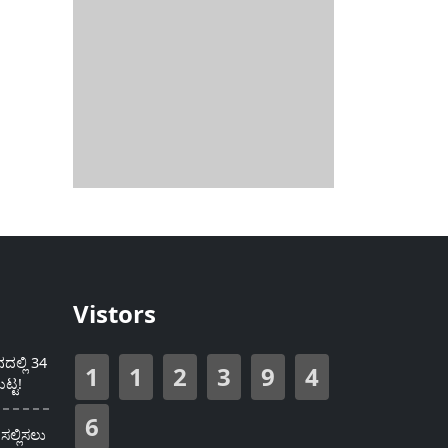
Vistors
ಲ್ಲಿ 34
1
1
2
3
9
4
ಟ್ಟ!
6
ಸಲ್ಲಿಸಲು