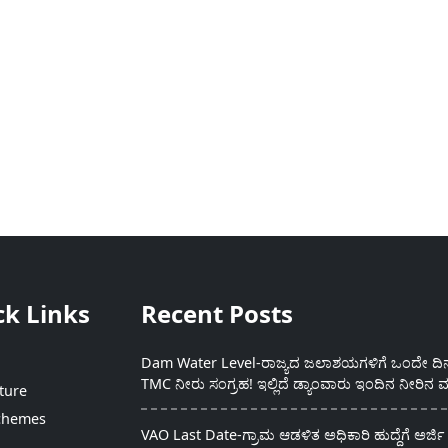
ck Links
Recent Posts
Dam Water Level-ರಾಜ್ಯದ ಜಲಾಶಯಗಳಿಗೆ ಒಂದೇ ದಿನದ
TMC ನೀರು ಸಂಗ್ರಹ! ಇಲ್ಲಿದೆ ಡ್ಯಾಂವಾರು ಇಂದಿನ ನೀರಿನ ಮ
ture
chemes
VAO Last Date-ಗ್ರಾಮ ಆಡಳಿತ ಅಧಿಕಾರಿ ಹುದ್ದೆಗೆ ಅರ್ಜಿ 