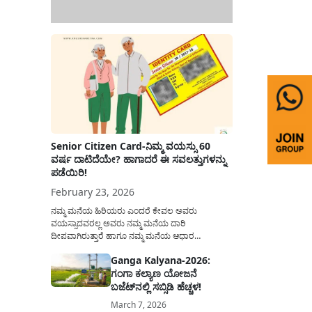
Senior Citizen Card-ನಿಮ್ಮ ವಯಸ್ಸು 60
ವರ್ಷ ದಾಟಿದೆಯೇ? ಹಾಗಾದರೆ ಈ ಸವಲತ್ತುಗಳನ್ನು
ಪಡೆಯಿರಿ!
February 23, 2026
ನಮ್ಮ ಮನೆಯ ಹಿರಿಯರು ಎಂದರೆ ಕೇವಲ ಅವರು
ವಯಸ್ಸಾದವರಲ್ಲ ಅವರು ನಮ್ಮ ಮನೆಯ ದಾರಿ
ದೀಪವಾಗಿರುತ್ತಾರೆ ಹಾಗೂ ನಮ್ಮ ಮನೆಯ ಆಧಾರ
ಸ್ತಂಭಗಳಾಗಿರುತ್ತಾರೆ. ಇವರು ದಿನವಿಡೀ ತಮ್ಮ ಕುಟುಂಬಕ್ಕಾಗಿ
Ganga Kalyana-2026:
ಸಮಾಜಕ್ಕಾಗಿ ದುಡಿತಿರುತ್ತಾರೆ ಹಾಗೆಯೇ ಅವರು ತಮ್ಮ 60
ಗಂಗಾ ಕಲ್ಯಾಣ ಯೋಜನೆ
ವರ್ಷಗಳ ನಂತರದ ಜೀವನವನ್ನು ನೆಮ್ಮದಿಯಿಂದ
ಕಳೆಯಬೇಕೆಂಬುದು ಪ್ರತಿಯೊಬ್ಬರ ಕನಸಾಗಿರುತ್ತದೆ ಆದ್ದರಿಂದ
ಬಜೆಟ್‌ನಲ್ಲಿ ಸಬ್ಸಿಡಿ ಹೆಚ್ಚಳ!
ಸರ್ಕಾರವು ಹಿರಿಯ ನಾಗರಿಕರ ಗುರುತಿನ ಚೀಟಿ...
March 7, 2026