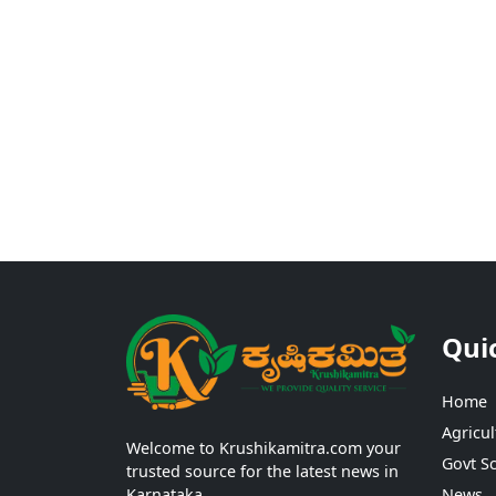
Qui
Home
Agricul
Welcome to Krushikamitra.com your
Govt S
trusted source for the latest news in
Karnataka.
News