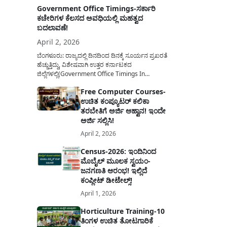
Government Office Timings-ಸರ್ಕಾರಿ
ಕಚೇರಿಗಳ ಕೆಲಸದ ಅವಧಿಯಲ್ಲಿ ಮಹತ್ವದ
ಬದಲಾವಣೆ!
April 2, 2026
ಬೆಂಗಳೂರು: ರಾಜ್ಯದಲ್ಲಿ ದಿನದಿಂದ ದಿನಕ್ಕೆ ಸೂರ್ಯನ ಪ್ರಖರತೆ
ಹೆಚ್ಚುತ್ತಿದ್ದು, ವಿಶೇಷವಾಗಿ ಉತ್ತರ ಕರ್ನಾಟಕದ
ಜಿಲ್ಲೆಗಳಲ್ಲಿ(Government Office Timings In
Karnataka) ಬಿಸಿಲಿನ ತಾಪಮಾನ ಏರಿಕೆಯಾಗುತ್ತಿದೆ. ಈ
Free Computer Courses-
ಹಿನ್ನೆಲೆಯಲ್ಲಿ ಸರ್ಕಾರಿ ನೌಕರರ ಹಿತದೃಷ್ಟಿಯಿಂದ ಹಾಗೂ
ಉಚಿತ ಕಂಪ್ಯೂಟರ್ ಕಲಿಕಾ
ಸಾರ್ವಜನಿಕರ ಅನುಕೂಲಕ್ಕಾಗಿ ಕರ್ನಾಟಕ ಸರ್ಕಾರವು
ಮಹತ್ವದ ನಿರ್ಧಾರವೊಂದನ್ನು ಕೈಗೊಂಡಿದೆ. ಕಿತ್ತೂರು ಕರ್ನಾಟಕ
ತರಬೇತಿಗೆ ಅರ್ಜಿ ಆಹ್ವಾನ! ಇಂದೇ
ಮತ್ತು ಕಲ್ಯಾಣ ಕರ್ನಾಟಕದ ಒಟ್ಟು 9 ಜಿಲ್ಲೆಗಳಲ್ಲಿ ಏಪ್ರಿಲ್...
ಅರ್ಜಿ ಸಲ್ಲಿಸಿ!
April 2, 2026
Census-2026: ಇಂದಿನಿಂದ
ಮೊಬೈಲ್ ಮೂಲಕ ಸ್ವಯಂ-
ಜನಗಣತಿ ಆರಂಭ! ಇಲ್ಲಿದೆ
ಕಂಪ್ಲೀಟ್ ಡೀಟೇಲ್ಸ್!
April 1, 2026
Horticulture Training-10
ತಿಂಗಳ ಉಚಿತ ತೋಟಗಾರಿಕೆ