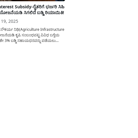
terest Subsidy-ರೈತರಿಗೆ ಭರ್ಜರಿ ಸಿಹಿ
ಈ ಯೋಜನೆಯಡಿ ಸಿಗಲಿದೆ ಬಡ್ಡಿ ರಿಯಾಯಿತಿ!
 19, 2025
ಸೌಕರ್ಯ ನಿಧಿ(Agriculture Infrastructure
ನೆಯಡಿ ಕೃಷಿ ಸಂಬಂಧಪಟ್ಟ ವಿವಿಧ ಬಗ್ಗೆಯ
 ಶೇ 3% ಬಡ್ಡಿ ಸಹಾಯಧನವನ್ನು ಪಡೆಯಲು
ದ್ದು ಈ ಯೋಜನೆಯ ಪ್ರಯೋಜನವನ್ನು ಪಡೆಯಲು
ಸರಿಸಬೇಕಾದ ಕ್ರಮಗಳ ಕುರಿತು ಒಂದಿಷ್ಟು ಅಗತ್ಯ
ನು ಇಂದಿನ ಅಂಕಣದಲ್ಲಿ ಹಂಚಿಕೊಳ್ಳಲಾಗಿದೆ.
ಷಿ ಮೂಲಸೌಕರ್ಯ ನಿಧಿ ಯೋಜನೆ(Bank Loan
Subsidy)? ರೈತರಿಗೆ ಈ...