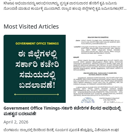
Khata) ಅಭಿಯಾನವನ್ನು ಆರಂಭಿಸಲಾಗಿದ್ದು, ಪ್ರಸ್ತುತ ವಾರಸುದಾರರ ಹೆಸರಿಗೆ ಕೃಷಿ ಜಮೀನು
ನೋಂದಣಿ ಮಾಡುವ ಕಾರ್ಯಕ್ಕೆ ಮುಂದಾಗಿದೆ. ರಾಜ್ಯದ ಹಲವು ಜಿಲ್ಲೆಗಳಲ್ಲಿ ಕೃಷಿ ಜಮೀನುಗಳು(RTC)
ಮಾಲೀಕತ್ವವು ಇನ್ನು ಸಹ ದೊಡ್ಡ ಸಂಖ್ಯೆಯಲ್ಲಿ ಮರಣ ಹೊಂದಿದವರ ಹೆಸರಿನಲ್ಲೇ
ಮುಂದುವರೆಯುತ್ತಿದ್ದು ಈ ಮಾಲೀಕತ್ವವನ್ನು ಪ್ರಸ್ತುತ ವಾರಸುದಾರರಿಗೆ ವರ್ಗಾವಣೆ ಮಾಡಲು...
Most Visited Articles
Government Office Timings-ಸರ್ಕಾರಿ ಕಚೇರಿಗಳ ಕೆಲಸದ ಅವಧಿಯಲ್ಲಿ
ಮಹತ್ವದ ಬದಲಾವಣೆ!
April 2, 2026
ಬೆಂಗಳೂರು: ರಾಜ್ಯದಲ್ಲಿ ದಿನದಿಂದ ದಿನಕ್ಕೆ ಸೂರ್ಯನ ಪ್ರಖರತೆ ಹೆಚ್ಚುತ್ತಿದ್ದು, ವಿಶೇಷವಾಗಿ ಉತ್ತರ