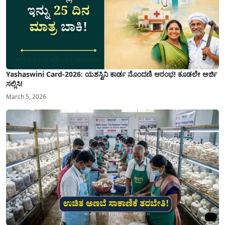
Yashaswini Card-2026: ಯಶಸ್ವಿನಿ ಕಾರ್ಡ ನೊಂದಣಿ ಆರಂಭ! ಕೂಡಲೇ ಅರ್ಜಿ
ಸಲ್ಲಿಸಿ!
March 5, 2026