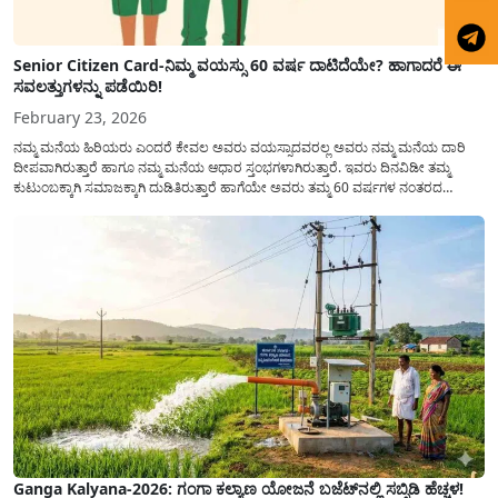
Senior Citizen Card-ನಿಮ್ಮ ವಯಸ್ಸು 60 ವರ್ಷ ದಾಟಿದೆಯೇ? ಹಾಗಾದರೆ ಈ
ಸವಲತ್ತುಗಳನ್ನು ಪಡೆಯಿರಿ!
February 23, 2026
ನಮ್ಮ ಮನೆಯ ಹಿರಿಯರು ಎಂದರೆ ಕೇವಲ ಅವರು ವಯಸ್ಸಾದವರಲ್ಲ ಅವರು ನಮ್ಮ ಮನೆಯ ದಾರಿ
ದೀಪವಾಗಿರುತ್ತಾರೆ ಹಾಗೂ ನಮ್ಮ ಮನೆಯ ಆಧಾರ ಸ್ತಂಭಗಳಾಗಿರುತ್ತಾರೆ. ಇವರು ದಿನವಿಡೀ ತಮ್ಮ
ಕುಟುಂಬಕ್ಕಾಗಿ ಸಮಾಜಕ್ಕಾಗಿ ದುಡಿತಿರುತ್ತಾರೆ ಹಾಗೆಯೇ ಅವರು ತಮ್ಮ 60 ವರ್ಷಗಳ ನಂತರದ
ಜೀವನವನ್ನು ನೆಮ್ಮದಿಯಿಂದ ಕಳೆಯಬೇಕೆಂಬುದು ಪ್ರತಿಯೊಬ್ಬರ ಕನಸಾಗಿರುತ್ತದೆ ಆದ್ದರಿಂದ ಸರ್ಕಾರವು
ಹಿರಿಯ ನಾಗರಿಕರ ಗುರುತಿನ ಚೀಟಿ...
Ganga Kalyana-2026: ಗಂಗಾ ಕಲ್ಯಾಣ ಯೋಜನೆ ಬಜೆಟ್‌ನಲ್ಲಿ ಸಬ್ಸಿಡಿ ಹೆಚ್ಚಳ!