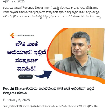
April 27, 2025
ಕಂದಾಯ ಇಲಾಖೆ(Revenue Department) ಮತ್ತು ಪಂಚಾಯತ್ ರಾಜ್ ಇಲಾಖೆ(Grama
Panchayat) ಸಹಯೋಗದಲ್ಲಿ ಗ್ರಾಮೀಣ ಮತ್ತು ನಗರ ಪ್ರದೇಶದಲ್ಲಿ ಮೃತರ ಹೆಸರಿನಲ್ಲಿರುವ ಕೃಷಿ
ಜಮೀನಿನ(Pothi Khate)ಮಾಲೀಕತ್ವವನ್ನು ಪ್ರಸ್ತುತ ವಾರಸುದಾರರಿಗೆ ವರ್ಗಾವಣೆ ಮಾಡಲು ರಾಜ್ಯ
ಸರ್ಕಾರದಿಂದ ನೂತನ ಯೋಜನೆ ಜಾರಿಗೆ ಮುಂದಾಗಿದೆ. ರಾಜ್ಯ ಎಲ್ಲ ಜಿಲ್ಲೆಗಳಲ್ಲಿ ಇನ್ನು ಸಹ ಬಹು ದೊಡ್ಡ
ಸಂಖ್ಯೆಯಲ್ಲಿ ಕೃಷಿ ಜಮೀನಿನ(Agriculture Land Records)ಮಾಲೀಕತ್ವವು...
Pouthi Khata-ಕಂದಾಯ ಇಲಾಖೆಯಿಂದ ಪೌತಿ ಖಾತೆ ಅಭಿಯಾನ! ಇಲ್ಲಿದೆ
ಸಂಪೂರ್ಣ ಮಾಹಿತಿ!
February 6, 2025
ರಾಜ್ಯ ಸರಕಾರದಡಿ ಕಾರ್ಯನಿರ್ವಹಿಸುವ ಕಂದಾಯ ಇಲಾಖೆಯ ಮೂಲಕ ಪೌತಿ ಖಾತೆ(Pouthi