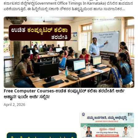
ಕರ್ನಾಟಕದ ಜಿಲ್ಲೆಗಳಲ್ಲಿ(Government Office Timings In Karnataka) ಬಿಸಿಲಿನ ತಾಪಮಾನ
ಏರಿಕೆಯಾಗುತ್ತಿದೆ. ಈ ಹಿನ್ನೆಲೆಯಲ್ಲಿ ಸರ್ಕಾರಿ ನೌಕರರ ಹಿತದೃಷ್ಟಿಯಿಂದ ಹಾಗೂ ಸಾರ್ವಜನಿಕರ
ಅನುಕೂಲಕ್ಕಾಗಿ ಕರ್ನಾಟಕ ಸರ್ಕಾರವು ಮಹತ್ವದ ನಿರ್ಧಾರವೊಂದನ್ನು ಕೈಗೊಂಡಿದೆ. ಕಿತ್ತೂರು ಕರ್ನಾಟಕ
ಮತ್ತು ಕಲ್ಯಾಣ ಕರ್ನಾಟಕದ ಒಟ್ಟು 9 ಜಿಲ್ಲೆಗಳಲ್ಲಿ ಏಪ್ರಿಲ್...
Free Computer Courses-ಉಚಿತ ಕಂಪ್ಯೂಟರ್ ಕಲಿಕಾ ತರಬೇತಿಗೆ ಅರ್ಜಿ
ಆಹ್ವಾನ! ಇಂದೇ ಅರ್ಜಿ ಸಲ್ಲಿಸಿ!
April 2, 2026