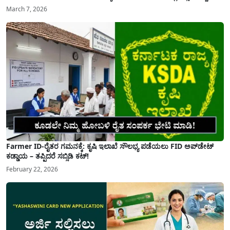
March 7, 2026
Farmer ID-ರೈತರ ಗಮನಕ್ಕೆ: ಕೃಷಿ ಇಲಾಖೆ ಸೌಲಭ್ಯ ಪಡೆಯಲು FID ಅಪ್‌ಡೇಟ್
ಕಡ್ಡಾಯ – ತಪ್ಪಿದರೆ ಸಬ್ಸಿಡಿ ಕಟ್!
February 22, 2026