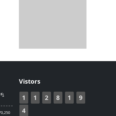
Vistors
್ತು
1
1
2
8
1
9
4
70,250