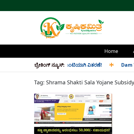
Home
ಮತ್ತು ಸೆಪ್ಟೆಂಬರ್ ತಿಂಗಳ ಪಡಿತರ ಜಂಟಿಯಾಗಿ ವಿತರಣೆ!
ಬ್ರೇಕಿಂಗ್ ನ್ಯೂಸ್:
✱
Dam Water
Tag:
Shrama Shakti Sala Yojane Subsid