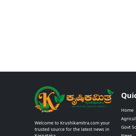
Qui
Home
Agricul
Welcome to Krushikamitra.com your
Govt S
trusted source for the latest news in
Karnataka.
News