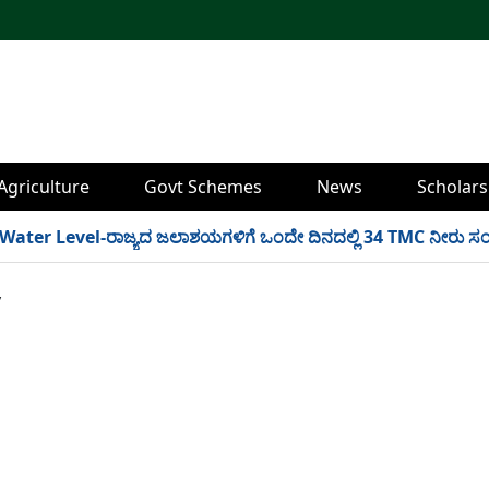
Agriculture
Govt Schemes
News
Scholars
 Level-ರಾಜ್ಯದ ಜಲಾಶಯಗಳಿಗೆ ಒಂದೇ ದಿನದಲ್ಲಿ 34 TMC ನೀರು ಸಂಗ್ರಹ! ಇ
y