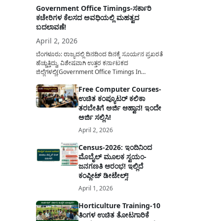
Government Office Timings-ಸರ್ಕಾರಿ
ಕಚೇರಿಗಳ ಕೆಲಸದ ಅವಧಿಯಲ್ಲಿ ಮಹತ್ವದ
ಬದಲಾವಣೆ!
April 2, 2026
ಬೆಂಗಳೂರು: ರಾಜ್ಯದಲ್ಲಿ ದಿನದಿಂದ ದಿನಕ್ಕೆ ಸೂರ್ಯನ ಪ್ರಖರತೆ
ಹೆಚ್ಚುತ್ತಿದ್ದು, ವಿಶೇಷವಾಗಿ ಉತ್ತರ ಕರ್ನಾಟಕದ
ಜಿಲ್ಲೆಗಳಲ್ಲಿ(Government Office Timings In
Karnataka) ಬಿಸಿಲಿನ ತಾಪಮಾನ ಏರಿಕೆಯಾಗುತ್ತಿದೆ. ಈ
Free Computer Courses-
ಹಿನ್ನೆಲೆಯಲ್ಲಿ ಸರ್ಕಾರಿ ನೌಕರರ ಹಿತದೃಷ್ಟಿಯಿಂದ ಹಾಗೂ
ಉಚಿತ ಕಂಪ್ಯೂಟರ್ ಕಲಿಕಾ
ಸಾರ್ವಜನಿಕರ ಅನುಕೂಲಕ್ಕಾಗಿ ಕರ್ನಾಟಕ ಸರ್ಕಾರವು
ಮಹತ್ವದ ನಿರ್ಧಾರವೊಂದನ್ನು ಕೈಗೊಂಡಿದೆ. ಕಿತ್ತೂರು ಕರ್ನಾಟಕ
ತರಬೇತಿಗೆ ಅರ್ಜಿ ಆಹ್ವಾನ! ಇಂದೇ
ಮತ್ತು ಕಲ್ಯಾಣ ಕರ್ನಾಟಕದ ಒಟ್ಟು 9 ಜಿಲ್ಲೆಗಳಲ್ಲಿ ಏಪ್ರಿಲ್...
ಅರ್ಜಿ ಸಲ್ಲಿಸಿ!
April 2, 2026
Census-2026: ಇಂದಿನಿಂದ
ಮೊಬೈಲ್ ಮೂಲಕ ಸ್ವಯಂ-
ಜನಗಣತಿ ಆರಂಭ! ಇಲ್ಲಿದೆ
ಕಂಪ್ಲೀಟ್ ಡೀಟೇಲ್ಸ್!
April 1, 2026
Horticulture Training-10
ತಿಂಗಳ ಉಚಿತ ತೋಟಗಾರಿಕೆ