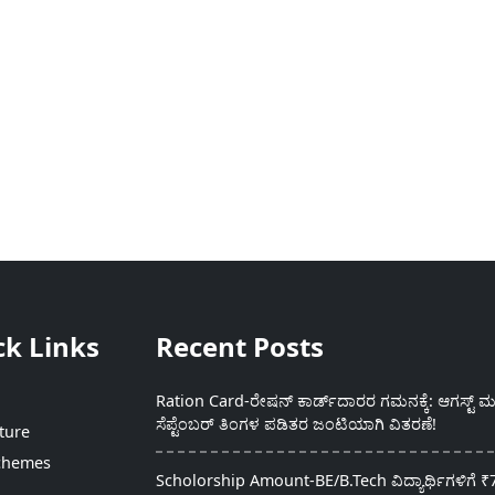
ck Links
Recent Posts
Ration Card-ರೇಷನ್ ಕಾರ್ಡ್‍ದಾರರ ಗಮನಕ್ಕೆ: ಆಗಸ್ಟ್ ಮತ
ಸೆಪ್ಟೆಂಬರ್ ತಿಂಗಳ ಪಡಿತರ ಜಂಟಿಯಾಗಿ ವಿತರಣೆ!
ture
chemes
Scholorship Amount-BE/B.Tech ವಿದ್ಯಾರ್ಥಿಗಳಿಗೆ ₹