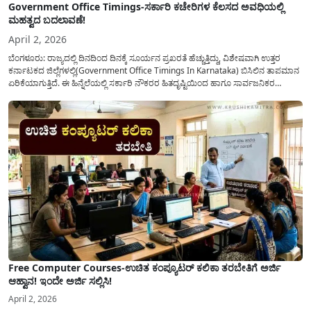
Government Office Timings-ಸರ್ಕಾರಿ ಕಚೇರಿಗಳ ಕೆಲಸದ ಅವಧಿಯಲ್ಲಿ
ಮಹತ್ವದ ಬದಲಾವಣೆ!
April 2, 2026
ಬೆಂಗಳೂರು: ರಾಜ್ಯದಲ್ಲಿ ದಿನದಿಂದ ದಿನಕ್ಕೆ ಸೂರ್ಯನ ಪ್ರಖರತೆ ಹೆಚ್ಚುತ್ತಿದ್ದು, ವಿಶೇಷವಾಗಿ ಉತ್ತರ
ಕರ್ನಾಟಕದ ಜಿಲ್ಲೆಗಳಲ್ಲಿ(Government Office Timings In Karnataka) ಬಿಸಿಲಿನ ತಾಪಮಾನ
ಏರಿಕೆಯಾಗುತ್ತಿದೆ. ಈ ಹಿನ್ನೆಲೆಯಲ್ಲಿ ಸರ್ಕಾರಿ ನೌಕರರ ಹಿತದೃಷ್ಟಿಯಿಂದ ಹಾಗೂ ಸಾರ್ವಜನಿಕರ
ಅನುಕೂಲಕ್ಕಾಗಿ ಕರ್ನಾಟಕ ಸರ್ಕಾರವು ಮಹತ್ವದ ನಿರ್ಧಾರವೊಂದನ್ನು ಕೈಗೊಂಡಿದೆ. ಕಿತ್ತೂರು ಕರ್ನಾಟಕ
ಮತ್ತು ಕಲ್ಯಾಣ ಕರ್ನಾಟಕದ ಒಟ್ಟು 9 ಜಿಲ್ಲೆಗಳಲ್ಲಿ ಏಪ್ರಿಲ್...
Free Computer Courses-ಉಚಿತ ಕಂಪ್ಯೂಟರ್ ಕಲಿಕಾ ತರಬೇತಿಗೆ ಅರ್ಜಿ
ಆಹ್ವಾನ! ಇಂದೇ ಅರ್ಜಿ ಸಲ್ಲಿಸಿ!
April 2, 2026