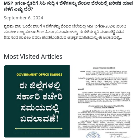
MSP price-ರೈತರಿಗೆ ಸಿಹಿ ಸುದ್ದಿ 4 ಬೆಳೆಗಳನ್ನು ಬೆಂಬಲ ಬೆಲೆಯಲ್ಲಿ ಖರೀದಿ! ಯಾವ
ಬೆಳೆಗೆ ಎಷ್ಟು ಬೆಲೆ?
September 6, 2024
ಪ್ರಥಮ ಬಾರಿ ಒಂದೇ ಬಾರಿಗೆ 4 ಬೆಳೆಗಳನ್ನು ಬೆಂಬಲ ಬೆಲೆಯಲ್ಲಿ(MSP price-2024) ಖರೀದಿ
ಮಾಡಲು ರಾಜ್ಯ ಸರಕಾರದಿಂದ ತಿರ್ಮಾನ ಮಾಡಲಾಗಿದ್ದು, ಈ ಕುರಿತು ಕೃಷಿ ಮಾರುಕಟ್ಟೆ ಸಚಿವ
ಶಿವಾನಂದ ಪಾಟೀಲ ರವರು ಹಂಚಿಕೊಂಡಿರುವ ಅಧಿಕೃತ ಮಾಹಿತಿಯನ್ನು ಈ ಅಂಕಣದಲ್ಲಿ
ತಿಳಿಸಲಾಗಿದೆ. ಎಪಿಎಂಸಿ ಕಾಯ್ದೆ ಮರುಸ್ಥಾಪನೆಯಿಂದ ರೈತರಿಗೆ ಹೆಚ್ಚು ಅನುಕೂಲವಾಗಿದ್ದು,
ಇತಿಹಾಸದಲ್ಲಿ ಇದೇ ಮೊದಲ ಬಾರಿಗೆ ಏಕಕಾಲದಲ್ಲಿ...
Most Visited Articles