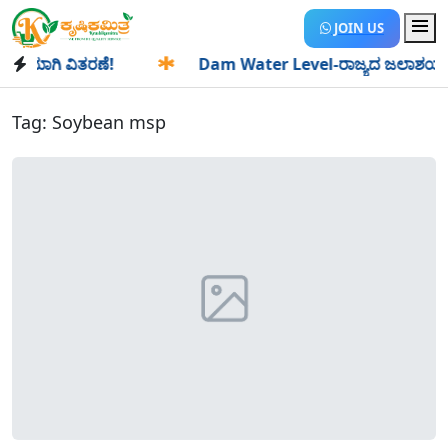
JOIN US
ಿಯಾಗಿ ವಿತರಣೆ!
✱
Dam Water Level-ರಾಜ್ಯದ ಜಲಾಶಯಗಳಿಗೆ ಒಂದ
Tag:
Soybean msp