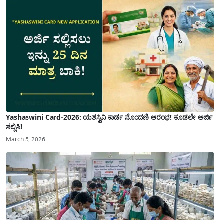
Yashaswini Card-2026: ಯಶಸ್ವಿನಿ ಕಾರ್ಡ ನೊಂದಣಿ ಆರಂಭ! ಕೂಡಲೇ ಅರ್ಜಿ
ಸಲ್ಲಿಸಿ!
March 5, 2026