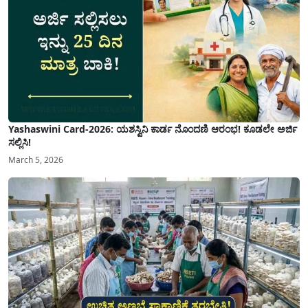
Yashaswini Card-2026: ಯಶಸ್ವಿನಿ ಕಾರ್ಡ ನೊಂದಣಿ ಆರಂಭ! ಕೂಡಲೇ ಅರ್ಜಿ
ಸಲ್ಲಿಸಿ!
March 5, 2026