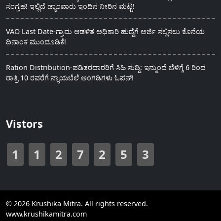
ಸಂಗ್ರಹ! ಇಲ್ಲಿದೆ ಡ್ಯಾಂವಾರು ಇಂದಿನ ನೀರಿನ ಮಟ್ಟ!
VAO Last Date-ಗ್ರಾಮ ಆಡಳಿತ ಅಧಿಕಾರಿ ಹುದ್ದೆಗೆ ಅರ್ಜಿ ಸಲ್ಲಿಸಲು ಕೊನೆಯ
ದಿನಾಂಕ ಮುಂದೂಡಿಕೆ!
Ration Distribution-ಪಡಿತರದಾರರಿಗೆ ಸಿಹಿ ಸುದ್ದಿ: ಇನ್ಮುಂದೆ ಬೆಳಿಗ್ಗೆ 6 ರಿಂದ
ರಾತ್ರಿ 10 ರವರೆಗೆ ನ್ಯಾಯಬೆಲೆ ಅಂಗಡಿಗಳು ಓಪನ್!
Vistors
1
1
2
7
2
5
3
© 2026 Krushika Mitra. All rights reserved.
www.krushikamitra.com