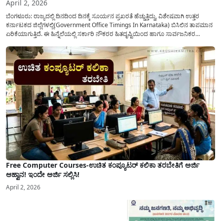
April 2, 2026
ಬೆಂಗಳೂರು: ರಾಜ್ಯದಲ್ಲಿ ದಿನದಿಂದ ದಿನಕ್ಕೆ ಸೂರ್ಯನ ಪ್ರಖರತೆ ಹೆಚ್ಚುತ್ತಿದ್ದು, ವಿಶೇಷವಾಗಿ ಉತ್ತರ
ಕರ್ನಾಟಕದ ಜಿಲ್ಲೆಗಳಲ್ಲಿ(Government Office Timings In Karnataka) ಬಿಸಿಲಿನ ತಾಪಮಾನ
ಏರಿಕೆಯಾಗುತ್ತಿದೆ. ಈ ಹಿನ್ನೆಲೆಯಲ್ಲಿ ಸರ್ಕಾರಿ ನೌಕರರ ಹಿತದೃಷ್ಟಿಯಿಂದ ಹಾಗೂ ಸಾರ್ವಜನಿಕರ
ಅನುಕೂಲಕ್ಕಾಗಿ ಕರ್ನಾಟಕ ಸರ್ಕಾರವು ಮಹತ್ವದ ನಿರ್ಧಾರವೊಂದನ್ನು ಕೈಗೊಂಡಿದೆ. ಕಿತ್ತೂರು ಕರ್ನಾಟಕ
ಮತ್ತು ಕಲ್ಯಾಣ ಕರ್ನಾಟಕದ ಒಟ್ಟು 9 ಜಿಲ್ಲೆಗಳಲ್ಲಿ ಏಪ್ರಿಲ್...
Free Computer Courses-ಉಚಿತ ಕಂಪ್ಯೂಟರ್ ಕಲಿಕಾ ತರಬೇತಿಗೆ ಅರ್ಜಿ
ಆಹ್ವಾನ! ಇಂದೇ ಅರ್ಜಿ ಸಲ್ಲಿಸಿ!
April 2, 2026