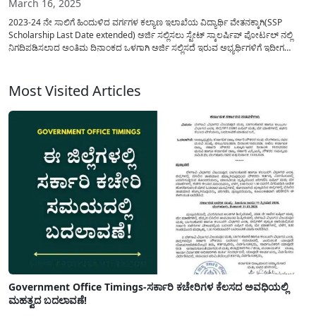
March 16, 2025
2023-24 ನೇ ಸಾಲಿಗೆ ಹಿಂದುಳಿದ ವರ್ಗಗಳ ಕಲ್ಯಾಣ ಇಲಾಖೆಯ ವಿದ್ಯಾರ್ಥಿ ವೇತನಕ್ಕಾಗಿ(SSP
Scholarship Last Date extended) ಅರ್ಜಿ ಸಲ್ಲಿಸಲು ಸ್ಟೇಟ್ ಸ್ಕಾಲರ್ಷಿಪ್ ಪೋರ್ಟಲ್ ನಲ್ಲಿ
ನಿಗದಿಪಡಿಸಲಾದ ಅಂತಿಮ ದಿನಾಂಕದ ಒಳಗಾಗಿ ಅರ್ಜಿ ಸಲ್ಲಿಸದೆ ಇರುವ ಅಭ್ಯರ್ಥಿಗಳಿಗೆ ಇದೀಗ
ಮತ್ತೊಂದು ಅವಕಾಶ ನೀಡಲಾಗಿದೆ. ಕರ್ನಾಟಕ ರಾಜ್ಯ ಸರ್ಕಾರವು ಈ ಸ್ಟೇಟ್ ಸ್ಕಾಲರ್ಷಿಪ್
ಪೋರ್ಟಲ್(SSP Scholarship Portal)ಮುಕಾಂತರ...
Most Visited Articles
Government Office Timings-ಸರ್ಕಾರಿ ಕಚೇರಿಗಳ ಕೆಲಸದ ಅವಧಿಯಲ್ಲಿ
ಮಹತ್ವದ ಬದಲಾವಣೆ!