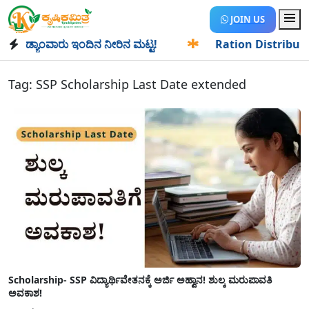
JOIN US
ಡ್ಯಾಂವಾರು ಇಂದಿನ ನೀರಿನ ಮಟ್ಟ!
✱
Ration Distribution-ಪಡಿತರ
Tag:
SSP Scholarship Last Date extended
Scholarship- SSP ವಿದ್ಯಾರ್ಥಿವೇತನಕ್ಕೆ ಅರ್ಜಿ ಅಹ್ವಾನ! ಶುಲ್ಕ ಮರುಪಾವತಿ
ಅವಕಾಶ!