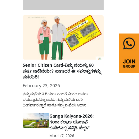
Senior Citizen Card-ನಿಮ್ಮ ವಯಸ್ಸು 60
ವರ್ಷ ದಾಟಿದೆಯೇ? ಹಾಗಾದರೆ ಈ ಸವಲತ್ತುಗಳನ್ನು
ಪಡೆಯಿರಿ!
February 23, 2026
ನಮ್ಮ ಮನೆಯ ಹಿರಿಯರು ಎಂದರೆ ಕೇವಲ ಅವರು
ವಯಸ್ಸಾದವರಲ್ಲ ಅವರು ನಮ್ಮ ಮನೆಯ ದಾರಿ
ದೀಪವಾಗಿರುತ್ತಾರೆ ಹಾಗೂ ನಮ್ಮ ಮನೆಯ ಆಧಾರ
ಸ್ತಂಭಗಳಾಗಿರುತ್ತಾರೆ. ಇವರು ದಿನವಿಡೀ ತಮ್ಮ ಕುಟುಂಬಕ್ಕಾಗಿ
Ganga Kalyana-2026:
ಸಮಾಜಕ್ಕಾಗಿ ದುಡಿತಿರುತ್ತಾರೆ ಹಾಗೆಯೇ ಅವರು ತಮ್ಮ 60
ಗಂಗಾ ಕಲ್ಯಾಣ ಯೋಜನೆ
ವರ್ಷಗಳ ನಂತರದ ಜೀವನವನ್ನು ನೆಮ್ಮದಿಯಿಂದ
ಕಳೆಯಬೇಕೆಂಬುದು ಪ್ರತಿಯೊಬ್ಬರ ಕನಸಾಗಿರುತ್ತದೆ ಆದ್ದರಿಂದ
ಬಜೆಟ್‌ನಲ್ಲಿ ಸಬ್ಸಿಡಿ ಹೆಚ್ಚಳ!
ಸರ್ಕಾರವು ಹಿರಿಯ ನಾಗರಿಕರ ಗುರುತಿನ ಚೀಟಿ...
March 7, 2026