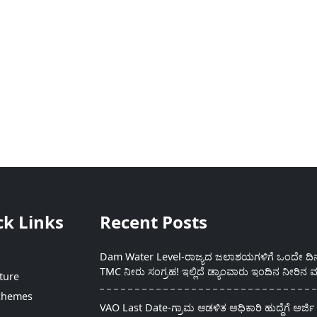
ck Links
Recent Posts
Dam Water Level-ರಾಜ್ಯದ ಜಲಾಶಯಗಳಿಗೆ ಒಂದೇ ದಿನದ
TMC ನೀರು ಸಂಗ್ರಹ! ಇಲ್ಲಿದೆ ಡ್ಯಾಂವಾರು ಇಂದಿನ ನೀರಿನ ಮ
ture
chemes
VAO Last Date-ಗ್ರಾಮ ಆಡಳಿತ ಅಧಿಕಾರಿ ಹುದ್ದೆಗೆ ಅರ್ಜಿ 