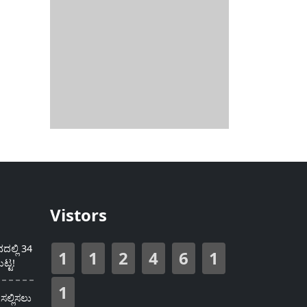
Vistors
ಲ್ಲಿ 34
1
1
2
4
6
1
ಟ್ಟ!
1
ಸಲ್ಲಿಸಲು