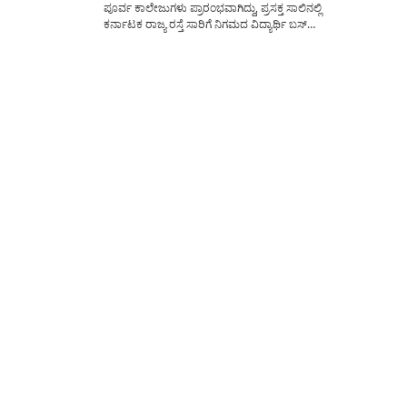
ಪೂರ್ವ ಕಾಲೇಜುಗಳು ಪ್ರಾರಂಭವಾಗಿದ್ದು, ಪ್ರಸಕ್ತ ಸಾಲಿನಲ್ಲಿ
ಕರ್ನಾಟಕ ರಾಜ್ಯ ರಸ್ತೆ ಸಾರಿಗೆ ನಿಗಮದ ವಿದ್ಯಾರ್ಥಿ ಬಸ್
ಪಾಸ್(Bus Pass) ಪಡೆಯಲು ವಿದ್ಯಾರ್ಥಿಗಳು ಸೇವಾಸಿಂಧು
ಪೋರ್ಟಲ್‍ನಲ್ಲಿ ಅರ್ಜಿ ಸಲ್ಲಿಸಲು ಅವಕಾಶ ಕಲ್ಪಿಸಲಾಗಿದೆ.
ಸರ್ಕಾರದ ಆದೇಶದಂತೆ ಸಂಪೂರ್ಣ ಗಣಕೀಕೃತವಾಗಿ ವಿದ್ಯಾರ್ಥಿ
ಬಸ್ ಪಾಸ್‍ಗಳನ್ನು ವಿತರಿಸಲಾಗುತ್ತಿದ್ದು, ಪಾಸುಗಳನ್ನು(KSRTC
Student Bus...