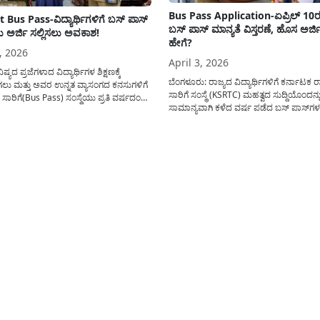
Bus Pass Application-ಏಪ್ರಿಲ್ 10ರ
 Bus Pass-ವಿದ್ಯಾರ್ಥಿಗಳಿಗೆ ಬಸ್ ಪಾಸ್
ಬಸ್ ಪಾಸ್ ಮಾನ್ಯತೆ ವಿಸ್ತರಣೆ, ಹೊಸ ಅರ್ಜಿ ಸ
ಅರ್ಜಿ ಸಲ್ಲಿಸಲು ಅವಕಾಶ!
ಹೇಗೆ?
, 2026
April 3, 2026
ಷ್ಯದ ಪ್ರಜೆಗಳಾದ ವಿದ್ಯಾರ್ಥಿಗಳ ಶಿಕ್ಷಣಕ್ಕೆ
ಬೆಂಗಳೂರು: ರಾಜ್ಯದ ವಿದ್ಯಾರ್ಥಿಗಳಿಗೆ ಕರ್ನಾಟಕ ರಾಜ್
ು ಮತ್ತು ಅವರ ಉನ್ನತ ವ್ಯಾಸಂಗದ ಕನಸುಗಳಿಗೆ
ಸಾರಿಗೆ ಸಂಸ್ಥೆ (KSRTC) ಮಹತ್ವದ ಸುದ್ದಿಯೊಂದನ್ನು
ಟಲು ಸಾರಿಗೆ(Bus Pass) ಸಂಸ್ಥೆಯು ಪ್ರತಿ ವರ್ಷದಂತೆ
ಸಾಮಾನ್ಯವಾಗಿ ಕಳೆದ ವರ್ಷ ಪಡೆದ ಬಸ್ ಪಾಸ್‌ಗ
ೂ ರಿಯಾಯಿತಿ ದರದ ಬಸ್ ಪಾಸ್ ವಿತರಣಾ
Bus Pass Application) ಅವಧಿ ಮಾರ್ಚ್ 31ಕ್ಕ
ಯನ್ನು ಆರಂಭಿಸಿದೆ. ಗ್ರಾಮೀಣ ಹಾಗೂ ನಗರ ಪ್ರದೇಶದ
ಮುಕ್ತಾಯಗೊಳ್ಳುತ್ತಿತ್ತು. ಆದರೆ, ಪ್ರಸಕ್ತ ಸಾಲಿನಲ್ಲಿ ಇ
ವಿದ್ಯಾರ್ಥಿಗಳಿಗೆ ಶಾಲಾ-ಕಾಲೇಜುಗಳನ್ನು ತಲುಪಲು
ಹಲವು ಶೈಕ್ಷಣಿಕ ತರಗತಿಗಳು ಹಾಗೂ ಪರೀಕ್ಷೆಗಳ
 ಸುರಕ್ಷಿತ ಮತ್ತು ಪ್ರಮುಖ...
ಕಾರಣ, ವಿದ್ಯಾರ್ಥಿಗಳ ಹಿತದೃಷ್ಟಿಯಿಂದ ಹಳೆಯ...