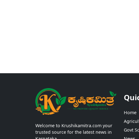
Qui
Home
Agricul
Welcome to Krushikamitra.com your
Govt S
trusted source for the latest news in
Karnataka.
News