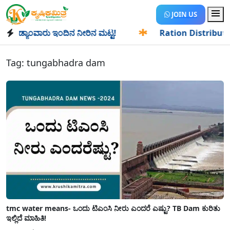
JOIN US
ಡ್ಯಾಂವಾರು ಇಂದಿನ ನೀರಿನ ಮಟ್ಟ!
✱
Ration Distribution-ಪಡಿತರ
Tag:
tungabhadra dam
tmc water means- ಒಂದು ಟಿಎಂಸಿ ನೀರು ಎಂದರೆ ಎಷ್ಟು? TB Dam ಕುರಿತು
ಇಲ್ಲಿದೆ ಮಾಹಿತಿ!