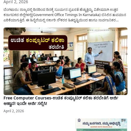
April 2, 2026
ಬೆಂಗಳೂರು: ರಾಜ್ಯದಲ್ಲಿ ದಿನದಿಂದ ದಿನಕ್ಕೆ ಸೂರ್ಯನ ಪ್ರಖರತೆ ಹೆಚ್ಚುತ್ತಿದ್ದು, ವಿಶೇಷವಾಗಿ ಉತ್ತರ
ಕರ್ನಾಟಕದ ಜಿಲ್ಲೆಗಳಲ್ಲಿ(Government Office Timings In Karnataka) ಬಿಸಿಲಿನ ತಾಪಮಾನ
ಏರಿಕೆಯಾಗುತ್ತಿದೆ. ಈ ಹಿನ್ನೆಲೆಯಲ್ಲಿ ಸರ್ಕಾರಿ ನೌಕರರ ಹಿತದೃಷ್ಟಿಯಿಂದ ಹಾಗೂ ಸಾರ್ವಜನಿಕರ
ಅನುಕೂಲಕ್ಕಾಗಿ ಕರ್ನಾಟಕ ಸರ್ಕಾರವು ಮಹತ್ವದ ನಿರ್ಧಾರವೊಂದನ್ನು ಕೈಗೊಂಡಿದೆ. ಕಿತ್ತೂರು ಕರ್ನಾಟಕ
ಮತ್ತು ಕಲ್ಯಾಣ ಕರ್ನಾಟಕದ ಒಟ್ಟು 9 ಜಿಲ್ಲೆಗಳಲ್ಲಿ ಏಪ್ರಿಲ್...
Free Computer Courses-ಉಚಿತ ಕಂಪ್ಯೂಟರ್ ಕಲಿಕಾ ತರಬೇತಿಗೆ ಅರ್ಜಿ
ಆಹ್ವಾನ! ಇಂದೇ ಅರ್ಜಿ ಸಲ್ಲಿಸಿ!
April 2, 2026