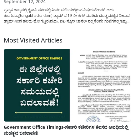
September 12, 2024
ಪ್ರಸ್ತುತ ರಾಜ್ಯದಲ್ಲಿ ರೈತಾಪಿ ವರ್ಗದಲ್ಲಿ ತೀರ್ವ ಚರ್ಚೆಯಲ್ಲಿರುವ ವಿಷಯವೇಂದರೆ ಅದು
ತುಂಗಭದ್ರಾ(tungabhadra dam) ಡ್ಯಾಮ್ ನ 19 ನೇ ಗೇಟ್ ಮುರಿದು ದೊಡ್ಡ ಮಟ್ಟದ ನೀರುವ
ಡ್ಯಾಮ್ ನಿಂದ ಹರಿದು ಹೋಗುತ್ತಿರುವುದು. ಟಿವಿ ನ್ಯೂಸ್ ಚಾನಲ್ ನಲ್ಲಿ ಕೆಲವೇ ಗಂಟೆಗಳಲ್ಲಿ ಇಷ್ಟು
ಪ್ರಮಾಣದ ನೀರುವ ಅಂದರೆ ಇಷ್ಟು ಟಿ ಎಂ ಸಿ ನೀರುವ ಜಲಾಶಯದಿಂದ ಹರಿದು...
Most Visited Articles
Government Office Timings-ಸರ್ಕಾರಿ ಕಚೇರಿಗಳ ಕೆಲಸದ ಅವಧಿಯಲ್ಲಿ
ಮಹತ್ವದ ಬದಲಾವಣೆ!