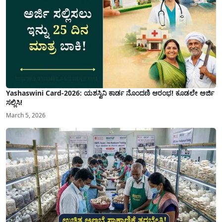
Yashaswini Card-2026: ಯಶಸ್ವಿನಿ ಕಾರ್ಡ ನೊಂದಣಿ ಆರಂಭ! ಕೂಡಲೇ ಅರ್ಜಿ
ಸಲ್ಲಿಸಿ!
March 5, 2026