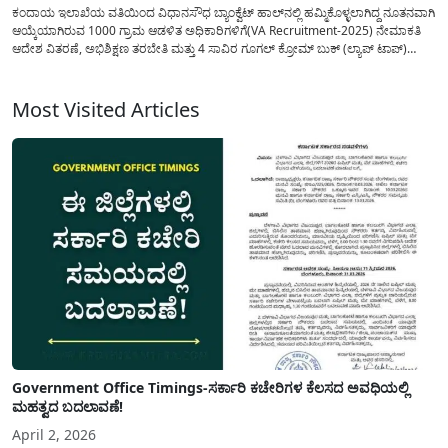
ಕಂದಾಯ ಇಲಾಖೆಯ ವತಿಯಿಂದ ವಿಧಾನಸೌಧ ಬ್ಯಾಂಕ್ವೆಟ್ ಹಾಲ್‍ನಲ್ಲಿ ಹಮ್ಮಿಕೊಳ್ಳಲಾಗಿದ್ದ ನೂತನವಾಗಿ
ಆಯ್ಕೆಯಾಗಿರುವ 1000 ಗ್ರಾಮ ಆಡಳಿತ ಅಧಿಕಾರಿಗಳಿಗೆ(VA Recruitment-2025) ನೇಮಾಕತಿ
ಆದೇಶ ವಿತರಣೆ, ಅಭಿಶಿಕ್ಷಣ ತರಬೇತಿ ಮತ್ತು 4 ಸಾವಿರ ಗೂಗಲ್ ಕ್ರೋಮ್ ಬುಕ್ (ಲ್ಯಾಪ್ ಟಾಪ್)
ವಿತರಣೆ ಹಾಗೂ ಸಾಧನೆಯ ಹಾದಿಯಲ್ಲಿ ಪುಸ್ತಕ ಬಿಡುಗಡೆ ಸಮಾರಂಭದ ಉದ್ಘಾಟನೆ ನೆರವೇರಿಸಿ
ಮಾತನಾಡಿದ ಮುಖ್ಯಮಂತ್ರಿಗಳು, ಗ್ರಾಮ ಆಡಳಿತ...
Most Visited Articles
Government Office Timings-ಸರ್ಕಾರಿ ಕಚೇರಿಗಳ ಕೆಲಸದ ಅವಧಿಯಲ್ಲಿ
ಮಹತ್ವದ ಬದಲಾವಣೆ!
April 2, 2026