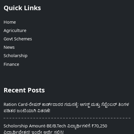
Quick Links
Home
Agriculture
Govt Schemes
News
Scholarship
Finance
Recent Posts
Ration Card-ರೇಷನ್ ಕಾರ್ಡ್‍ದಾರರ ಗಮನಕ್ಕೆ: ಆಗಸ್ಟ್ ಮತ್ತು ಸೆಪ್ಟೆಂಬರ್ ತಿಂಗಳ
ಪಡಿತರ ಜಂಟಿಯಾಗಿ ವಿತರಣೆ!
Scholorship Amount-BE/B.Tech ವಿದ್ಯಾರ್ಥಿಗಳಿಗೆ ₹70,250
ವಿದ್ಯಾರ್ಥಿವೇತನ! ಇಂದೇ ಅರ್ಜಿ ಸಲ್ಲಿಸಿ!