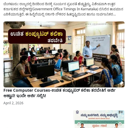
ಬೆಂಗಳೂರು: ರಾಜ್ಯದಲ್ಲಿ ದಿನದಿಂದ ದಿನಕ್ಕೆ ಸೂರ್ಯನ ಪ್ರಖರತೆ ಹೆಚ್ಚುತ್ತಿದ್ದು, ವಿಶೇಷವಾಗಿ ಉತ್ತರ
ಕರ್ನಾಟಕದ ಜಿಲ್ಲೆಗಳಲ್ಲಿ(Government Office Timings In Karnataka) ಬಿಸಿಲಿನ ತಾಪಮಾನ
ಏರಿಕೆಯಾಗುತ್ತಿದೆ. ಈ ಹಿನ್ನೆಲೆಯಲ್ಲಿ ಸರ್ಕಾರಿ ನೌಕರರ ಹಿತದೃಷ್ಟಿಯಿಂದ ಹಾಗೂ ಸಾರ್ವಜನಿಕರ
ಅನುಕೂಲಕ್ಕಾಗಿ ಕರ್ನಾಟಕ ಸರ್ಕಾರವು ಮಹತ್ವದ ನಿರ್ಧಾರವೊಂದನ್ನು ಕೈಗೊಂಡಿದೆ. ಕಿತ್ತೂರು ಕರ್ನಾಟಕ
ಮತ್ತು ಕಲ್ಯಾಣ ಕರ್ನಾಟಕದ ಒಟ್ಟು 9 ಜಿಲ್ಲೆಗಳಲ್ಲಿ ಏಪ್ರಿಲ್...
Free Computer Courses-ಉಚಿತ ಕಂಪ್ಯೂಟರ್ ಕಲಿಕಾ ತರಬೇತಿಗೆ ಅರ್ಜಿ
ಆಹ್ವಾನ! ಇಂದೇ ಅರ್ಜಿ ಸಲ್ಲಿಸಿ!
April 2, 2026