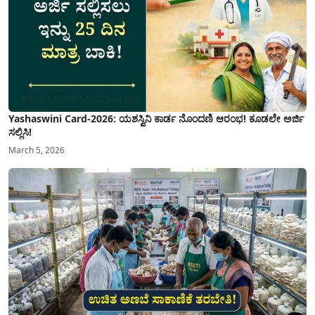
Yashaswini Card-2026: ಯಶಸ್ವಿನಿ ಕಾರ್ಡ ನೊಂದಣಿ ಆರಂಭ! ಕೂಡಲೇ ಅರ್ಜಿ
ಸಲ್ಲಿಸಿ!
March 5, 2026