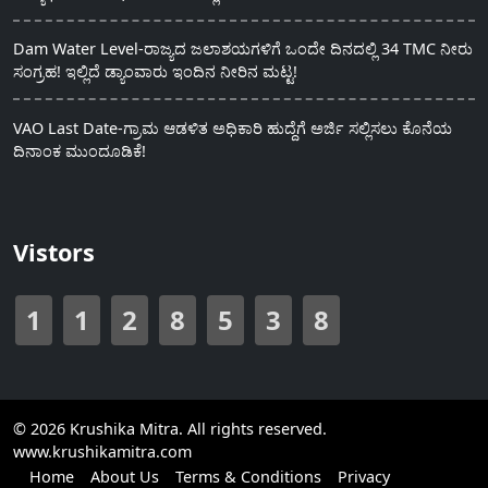
Dam Water Level-ರಾಜ್ಯದ ಜಲಾಶಯಗಳಿಗೆ ಒಂದೇ ದಿನದಲ್ಲಿ 34 TMC ನೀರು
ಸಂಗ್ರಹ! ಇಲ್ಲಿದೆ ಡ್ಯಾಂವಾರು ಇಂದಿನ ನೀರಿನ ಮಟ್ಟ!
VAO Last Date-ಗ್ರಾಮ ಆಡಳಿತ ಅಧಿಕಾರಿ ಹುದ್ದೆಗೆ ಅರ್ಜಿ ಸಲ್ಲಿಸಲು ಕೊನೆಯ
ದಿನಾಂಕ ಮುಂದೂಡಿಕೆ!
Vistors
1
1
2
8
5
3
8
© 2026 Krushika Mitra. All rights reserved.
www.krushikamitra.com
Home
About Us
Terms & Conditions
Privacy