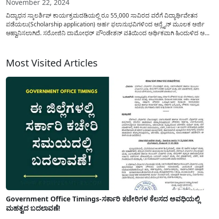
November 22, 2024
ವಿದ್ಯಾಧನ ಸ್ಕಾಲರ್ಶಿಪ್ ಕಾರ್ಯಕ್ರಮದಡಿಯಲ್ಲಿ ರೂ 55,000 ಸಾವಿರದ ವರೆಗೆ ವಿದ್ಯಾರ್ಥಿವೇತನ
ಪಡೆಯಲು(Scholarship application) ಅರ್ಹ ಫಲಾನುಭವಿಗಳಿಂದ ಆನ್ಲೈನ್ ಮೂಲಕ ಅರ್ಜಿ
ಆಹ್ವಾನಿಸಲಾಗಿದೆ. ಸರೋಜಿನಿ ದಾಮೋಧರ್ ಪೌಂಡೇಶನ್ ವತಿಯಿಂದ ಅರ್ಥಿಕವಾಗಿ ಹಿಂದುಳಿದ ಅರ್ಹ
ವಿದ್ಯಾರ್ಥಿಗಳಿಗೆ ಶಿಕ್ಷಣ ಪಡೆಯಲು ಅರ್ಥಿಕವಾಗಿ ಧನ ಸಹಾಯ ಮಾಡಲು ವಿದ್ಯಾಧನ ಸ್ಕಾಲರ್ಶಿಪ್
ಕಾರ್ಯಕ್ರಮದಡಿಯಲ್ಲಿ ಧನ ಸಹಾಯ ಪಡೆಯಲು ಅರ್ಜಿ ಆಹ್ವಾನಿಸಲಾಗಿದೆ. ಇದನ್ನೂ ಓದಿ:...
Most Visited Articles
Government Office Timings-ಸರ್ಕಾರಿ ಕಚೇರಿಗಳ ಕೆಲಸದ ಅವಧಿಯಲ್ಲಿ
ಮಹತ್ವದ ಬದಲಾವಣೆ!