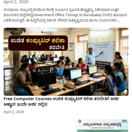
April 2, 2026
ಬೆಂಗಳೂರು: ರಾಜ್ಯದಲ್ಲಿ ದಿನದಿಂದ ದಿನಕ್ಕೆ ಸೂರ್ಯನ ಪ್ರಖರತೆ ಹೆಚ್ಚುತ್ತಿದ್ದು, ವಿಶೇಷವಾಗಿ ಉತ್ತರ
ಕರ್ನಾಟಕದ ಜಿಲ್ಲೆಗಳಲ್ಲಿ(Government Office Timings In Karnataka) ಬಿಸಿಲಿನ ತಾಪಮಾನ
ಏರಿಕೆಯಾಗುತ್ತಿದೆ. ಈ ಹಿನ್ನೆಲೆಯಲ್ಲಿ ಸರ್ಕಾರಿ ನೌಕರರ ಹಿತದೃಷ್ಟಿಯಿಂದ ಹಾಗೂ ಸಾರ್ವಜನಿಕರ
ಅನುಕೂಲಕ್ಕಾಗಿ ಕರ್ನಾಟಕ ಸರ್ಕಾರವು ಮಹತ್ವದ ನಿರ್ಧಾರವೊಂದನ್ನು ಕೈಗೊಂಡಿದೆ. ಕಿತ್ತೂರು ಕರ್ನಾಟಕ
ಮತ್ತು ಕಲ್ಯಾಣ ಕರ್ನಾಟಕದ ಒಟ್ಟು 9 ಜಿಲ್ಲೆಗಳಲ್ಲಿ ಏಪ್ರಿಲ್...
Free Computer Courses-ಉಚಿತ ಕಂಪ್ಯೂಟರ್ ಕಲಿಕಾ ತರಬೇತಿಗೆ ಅರ್ಜಿ
ಆಹ್ವಾನ! ಇಂದೇ ಅರ್ಜಿ ಸಲ್ಲಿಸಿ!
April 2, 2026