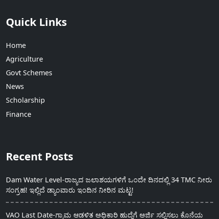
Quick Links
Home
Agriculture
Govt Schemes
News
Scholarship
Finance
Recent Posts
Dam Water Level-ರಾಜ್ಯದ ಜಲಾಶಯಗಳಿಗೆ ಒಂದೇ ದಿನದಲ್ಲಿ 34 TMC ನೀರು
ಸಂಗ್ರಹ! ಇಲ್ಲಿದೆ ಡ್ಯಾಂವಾರು ಇಂದಿನ ನೀರಿನ ಮಟ್ಟ!
VAO Last Date-ಗ್ರಾಮ ಆಡಳಿತ ಅಧಿಕಾರಿ ಹುದ್ದೆಗೆ ಅರ್ಜಿ ಸಲ್ಲಿಸಲು ಕೊನೆಯ