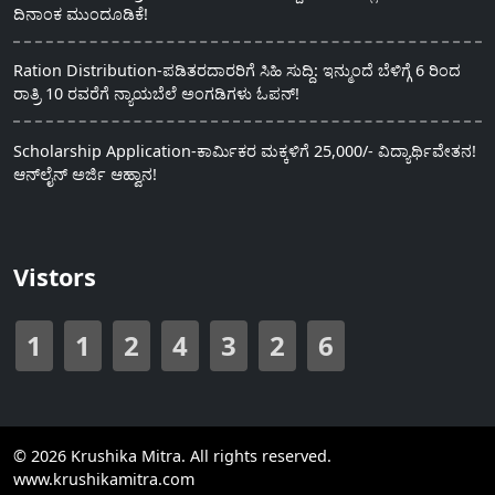
ದಿನಾಂಕ ಮುಂದೂಡಿಕೆ!
Ration Distribution-ಪಡಿತರದಾರರಿಗೆ ಸಿಹಿ ಸುದ್ದಿ: ಇನ್ಮುಂದೆ ಬೆಳಿಗ್ಗೆ 6 ರಿಂದ
ರಾತ್ರಿ 10 ರವರೆಗೆ ನ್ಯಾಯಬೆಲೆ ಅಂಗಡಿಗಳು ಓಪನ್!
Scholarship Application-ಕಾರ್ಮಿಕರ ಮಕ್ಕಳಿಗೆ 25,000/- ವಿದ್ಯಾರ್ಥಿವೇತನ!
ಆನ್‍ಲೈನ್ ಅರ್ಜಿ ಆಹ್ವಾನ!
Vistors
1
1
2
4
3
2
6
© 2026 Krushika Mitra. All rights reserved.
www.krushikamitra.com