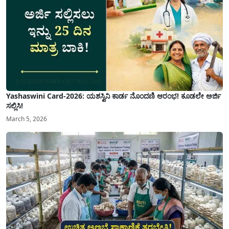
Yashaswini Card-2026: ಯಶಸ್ವಿನಿ ಕಾರ್ಡ ನೊಂದಣಿ ಆರಂಭ! ಕೂಡಲೇ ಅರ್ಜಿ
ಸಲ್ಲಿಸಿ!
March 5, 2026