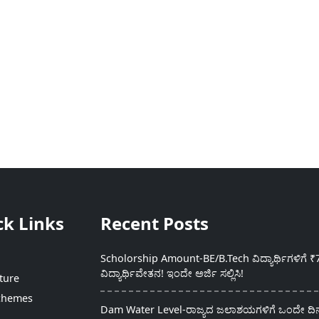
ck Links
Recent Posts
Scholorship Amount-BE/B.Tech ವಿದ್ಯಾರ್ಥಿಗಳಿಗೆ ₹
ವಿದ್ಯಾರ್ಥಿವೇತನ! ಇಂದೇ ಅರ್ಜಿ ಸಲ್ಲಿಸಿ!
ture
chemes
Dam Water Level-ರಾಜ್ಯದ ಜಲಾಶಯಗಳಿಗೆ ಒಂದೇ ದಿನದ