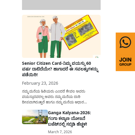
Senior Citizen Card-ನಿಮ್ಮ ವಯಸ್ಸು 60
ವರ್ಷ ದಾಟಿದೆಯೇ? ಹಾಗಾದರೆ ಈ ಸವಲತ್ತುಗಳನ್ನು
ಪಡೆಯಿರಿ!
February 23, 2026
ನಮ್ಮ ಮನೆಯ ಹಿರಿಯರು ಎಂದರೆ ಕೇವಲ ಅವರು
ವಯಸ್ಸಾದವರಲ್ಲ ಅವರು ನಮ್ಮ ಮನೆಯ ದಾರಿ
ದೀಪವಾಗಿರುತ್ತಾರೆ ಹಾಗೂ ನಮ್ಮ ಮನೆಯ ಆಧಾರ
ಸ್ತಂಭಗಳಾಗಿರುತ್ತಾರೆ. ಇವರು ದಿನವಿಡೀ ತಮ್ಮ ಕುಟುಂಬಕ್ಕಾಗಿ
Ganga Kalyana-2026:
ಸಮಾಜಕ್ಕಾಗಿ ದುಡಿತಿರುತ್ತಾರೆ ಹಾಗೆಯೇ ಅವರು ತಮ್ಮ 60
ಗಂಗಾ ಕಲ್ಯಾಣ ಯೋಜನೆ
ವರ್ಷಗಳ ನಂತರದ ಜೀವನವನ್ನು ನೆಮ್ಮದಿಯಿಂದ
ಕಳೆಯಬೇಕೆಂಬುದು ಪ್ರತಿಯೊಬ್ಬರ ಕನಸಾಗಿರುತ್ತದೆ ಆದ್ದರಿಂದ
ಬಜೆಟ್‌ನಲ್ಲಿ ಸಬ್ಸಿಡಿ ಹೆಚ್ಚಳ!
ಸರ್ಕಾರವು ಹಿರಿಯ ನಾಗರಿಕರ ಗುರುತಿನ ಚೀಟಿ...
March 7, 2026