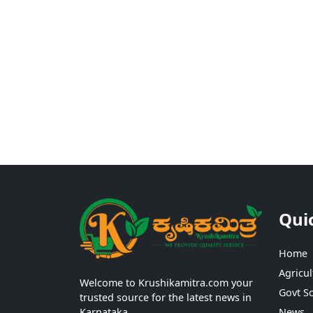
Qui
Home
Agricul
Welcome to Krushikamitra.com your
Govt S
trusted source for the latest news in
Karnataka.
News