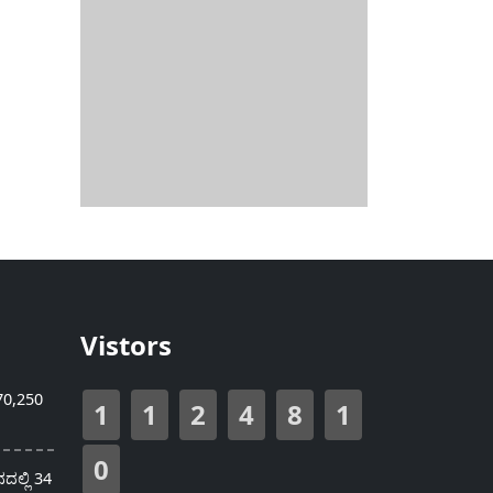
Vistors
70,250
1
1
2
4
8
1
0
ಲ್ಲಿ 34