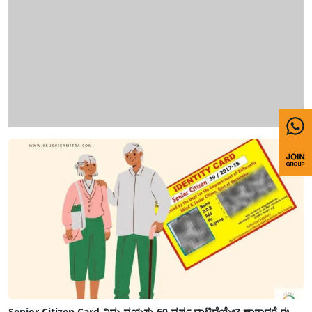
Senior Citizen Card-ನಿಮ್ಮ ವಯಸ್ಸು 60 ವರ್ಷ ದಾಟಿದೆಯೇ? ಹಾಗಾದರೆ ಈ