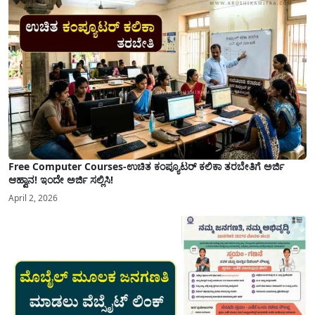
ಮತ್ತು ಕಲ್ಯಾಣ ಕರ್ನಾಟಕದ ಒಟ್ಟು 9 ಜಿಲ್ಲೆಗಳಲ್ಲಿ ಏಪ್ರಿಲ್...
Free Computer Courses-ಉಚಿತ ಕಂಪ್ಯೂಟರ್ ಕಲಿಕಾ ತರಬೇತಿಗೆ ಅರ್ಜಿ
ಆಹ್ವಾನ! ಇಂದೇ ಅರ್ಜಿ ಸಲ್ಲಿಸಿ!
April 2, 2026