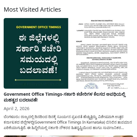
ವಿಮೆಯನ್ನು ಒದಗಿಸಲು...
Most Visited Articles
Government Office Timings-ಸರ್ಕಾರಿ ಕಚೇರಿಗಳ ಕೆಲಸದ ಅವಧಿಯಲ್ಲಿ
ಮಹತ್ವದ ಬದಲಾವಣೆ!
April 2, 2026
ಬೆಂಗಳೂರು: ರಾಜ್ಯದಲ್ಲಿ ದಿನದಿಂದ ದಿನಕ್ಕೆ ಸೂರ್ಯನ ಪ್ರಖರತೆ ಹೆಚ್ಚುತ್ತಿದ್ದು, ವಿಶೇಷವಾಗಿ ಉತ್ತರ
ಕರ್ನಾಟಕದ ಜಿಲ್ಲೆಗಳಲ್ಲಿ(Government Office Timings In Karnataka) ಬಿಸಿಲಿನ ತಾಪಮಾನ
ಏರಿಕೆಯಾಗುತ್ತಿದೆ. ಈ ಹಿನ್ನೆಲೆಯಲ್ಲಿ ಸರ್ಕಾರಿ ನೌಕರರ ಹಿತದೃಷ್ಟಿಯಿಂದ ಹಾಗೂ ಸಾರ್ವಜನಿಕರ
ಅನುಕೂಲಕ್ಕಾಗಿ ಕರ್ನಾಟಕ ಸರ್ಕಾರವು ಮಹತ್ವದ ನಿರ್ಧಾರವೊಂದನ್ನು ಕೈಗೊಂಡಿದೆ. ಕಿತ್ತೂರು ಕರ್ನಾಟಕ