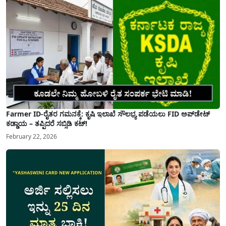
Farmer ID-ರೈತರ ಗಮನಕ್ಕೆ: ಕೃಷಿ ಇಲಾಖೆ ಸೌಲಭ್ಯ ಪಡೆಯಲು FID ಅಪ್‌ಡೇಟ್
ಕಡ್ಡಾಯ – ತಪ್ಪಿದರೆ ಸಬ್ಸಿಡಿ ಕಟ್!
February 22, 2026