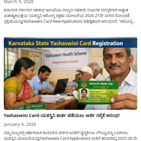
March 5, 2026
ಕರ್ನಾಟಕ ಸರ್ಕಾರದ ಸಹಕಾರ ಇಲಾಖೆಯು ರಾಜ್ಯದ ಸಹಕಾರಿ ಸಂಘಗಳ ಸದಸ್ಯರಿಗಾಗಿ ಅತ್ಯಂತ
ಮಹತ್ವಾಕಾಂಕ್ಷೆಯ ‘ಯಶಸ್ವಿನಿ ಆರೋಗ್ಯ ರಕ್ಷಣಾ ಯೋಜನೆ’ಯ 2026-27ನೇ ಸಾಲಿನ ನೋಂದಣಿ
ಪ್ರಕ್ರಿಯೆಯನ್ನು(Yashaswini Card New Application) ಅಧಿಕೃತವಾಗಿ ಆರಂಭಿಸಿದೆ. “ಆರೋಗ್ಯವೇ
ಐಶ್ವರ್ಯ” ಎಂಬ ಘೋಷವಾಕ್ಯದೊಂದಿಗೆ ನಡೆಯುತ್ತಿರುವ ಈ ಯೋಜನೆಯು ರೈತ ಕುಟುಂಬಗಳು ಮತ್ತು
ಸಹಕಾರಿ ಸದಸ್ಯರಿಗೆ ಅತ್ಯಂತ ಕಡಿಮೆ ಪ್ರಿಮೀಯಂ ಅನ್ನು ಪಡೆದುಕೊಂಡು...
Yashaswini Card-ಯಶಸ್ವಿನಿ ಕಾರ್ಡ ಪಡೆಯಲು ಅರ್ಜಿ ಸಲ್ಲಿಕೆ ಆರಂಭ!
January 4, 2026
ನಮ್ಮ ರಾಜ್ಯದಲ್ಲಿ ಆರ್ಥಿಕವಾಗಿ ಹಿಂದುಳಿದ ವರ್ಗದ ಜನರಿಗೆ ವೈದ್ಯಕೀಯ ಸೌಲಭ್ಯವನ್ನು ಒದಗಿಸಲು
ಯಶಸ್ವಿನಿ ಯೋಜನೆಯನ್ನು(Yashaswini Card Application) ಜಾರಿಗೆ ತರಲಾಗಿದ್ದು 2025-26 ನೇ