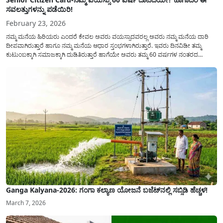
ಸವಲತ್ತುಗಳನ್ನು ಪಡೆಯಿರಿ!
February 23, 2026
ನಮ್ಮ ಮನೆಯ ಹಿರಿಯರು ಎಂದರೆ ಕೇವಲ ಅವರು ವಯಸ್ಸಾದವರಲ್ಲ ಅವರು ನಮ್ಮ ಮನೆಯ ದಾರಿ
ದೀಪವಾಗಿರುತ್ತಾರೆ ಹಾಗೂ ನಮ್ಮ ಮನೆಯ ಆಧಾರ ಸ್ತಂಭಗಳಾಗಿರುತ್ತಾರೆ. ಇವರು ದಿನವಿಡೀ ತಮ್ಮ
ಕುಟುಂಬಕ್ಕಾಗಿ ಸಮಾಜಕ್ಕಾಗಿ ದುಡಿತಿರುತ್ತಾರೆ ಹಾಗೆಯೇ ಅವರು ತಮ್ಮ 60 ವರ್ಷಗಳ ನಂತರದ
ಜೀವನವನ್ನು ನೆಮ್ಮದಿಯಿಂದ ಕಳೆಯಬೇಕೆಂಬುದು ಪ್ರತಿಯೊಬ್ಬರ ಕನಸಾಗಿರುತ್ತದೆ ಆದ್ದರಿಂದ ಸರ್ಕಾರವು
ಹಿರಿಯ ನಾಗರಿಕರ ಗುರುತಿನ ಚೀಟಿ...
Ganga Kalyana-2026: ಗಂಗಾ ಕಲ್ಯಾಣ ಯೋಜನೆ ಬಜೆಟ್‌ನಲ್ಲಿ ಸಬ್ಸಿಡಿ ಹೆಚ್ಚಳ!
March 7, 2026