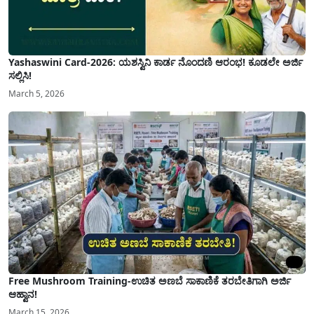
Yashaswini Card-2026: ಯಶಸ್ವಿನಿ ಕಾರ್ಡ ನೊಂದಣಿ ಆರಂಭ! ಕೂಡಲೇ ಅರ್ಜಿ
ಸಲ್ಲಿಸಿ!
March 5, 2026
Free Mushroom Training-ಉಚಿತ ಅಣಬೆ ಸಾಕಾಣಿಕೆ ತರಬೇತಿಗಾಗಿ ಅರ್ಜಿ
ಆಹ್ವಾನ!
March 15, 2026