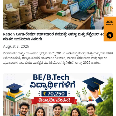
Ration Card-ರೇಷನ್ ಕಾರ್ಡ್‍ದಾರರ ಗಮನಕ್ಕೆ: ಆಗಸ್ಟ್ ಮತ್ತು ಸೆಪ್ಟೆಂಬರ್ ತಿಂಗಳ
ಪಡಿತರ ಜಂಟಿಯಾಗಿ ವಿತರಣೆ!
August 8, 2026
ಬೆಂಗಳೂರು: ರಾಷ್ಟ್ರೀಯ ಆಹಾರ ಭದ್ರತಾ ಕಾಯ್ದೆ 2013ರ ಅಡಿಯಲ್ಲಿ ಕೇಂದ್ರ ಮತ್ತು ರಾಜ್ಯ ಸರ್ಕಾರಗಳ
ನಿರ್ದೇಶನದಂತೆ, ರಾಜ್ಯದ ಪಡಿತರ ಚೀಟಿದಾರರಿಗೆ ಆಹಾರ, ನಾಗರಿಕ ಸರಬರಾಜು ಮತ್ತು ಗ್ರಾಹಕರ
ವ್ಯವಹಾರಗಳ ಇಲಾಖೆಯು ಮಹತ್ವದ ಮಾಹಿತಿಯೊಂದನ್ನು ನೀಡಿದೆ. ಆಗಸ್ಟ್-2026 ಹಾಗೂ
ಸೆಪ್ಟೆಂಬರ್-2026 ಈ ಎರಡೂ ತಿಂಗಳ ಆಹಾರ ಧಾನ್ಯಗಳ ವಿತರಣೆಯನ್ನು ಆಗಸ್ಟ್ ಮಾಹೆಯಲ್ಲೇ ಒಟ್ಟಿಗೆ
(ಜಂಟಿಯಾಗಿ) ನೀಡಲು ನಿರ್ಧರಿಸಲಾಗಿದೆ....