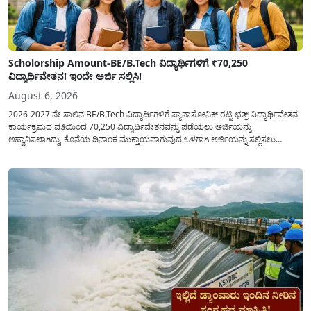
Scholorship Amount-BE/B.Tech ವಿದ್ಯಾರ್ಥಿಗಳಿಗೆ ₹70,250
ವಿದ್ಯಾರ್ಥಿವೇತನ! ಇಂದೇ ಅರ್ಜಿ ಸಲ್ಲಿಸಿ!
August 6, 2026
2026-2027 ನೇ ಸಾಲಿನ BE/B.Tech ವಿದ್ಯಾರ್ಥಿಗಳಿಗೆ ಪ್ಯಾನಾಸೋನಿಕ್ ರಟ್ಟಿ ಛತ್ರ್ ವಿದ್ಯಾರ್ಥಿವೇತನ
ಕಾರ್ಯಕ್ರಮದ ವತಿಯಿಂದ 70,250 ವಿದ್ಯಾರ್ಥಿವೇತನವನ್ನು ಪಡೆಯಲು ಅರ್ಜಿಯನ್ನು
ಆಹ್ವಾನಿಸಲಾಗಿದ್ದು, ಕೊನೆಯ ದಿನಾಂಕ ಮುಕ್ತಾಯವಾಗುವುದ ಒಳಗಾಗಿ ಅರ್ಜಿಯನ್ನು ಸಲ್ಲಿಸಲು
ಕೋರಿದೆ. ಆರ್ಥಿಕವಾಗಿ ಹಿಂದುಳಿದ ಹಾಗೂ ಬಡ ಕುಟುಂಬ ವರ್ಗದ ವಿದ್ಯಾರ್ಥಿಗಳು ಅವರ ಮುಂದಿನ
ಶಿಕ್ಷಣವನ್ನು ಮುಂದುವರಿಸಲು ಯಾವುದೇ ಅಡಚಣೆಯಾಗದಂತೆ ನೋಡಿಕೊಳ್ಳಲು ಈ ಯೋಜನೆಯನ್ನು
ಜಾರಿಗೆ...