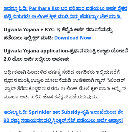
ಇದನ್ನೂ ಓದಿ:
Parihara list-ಬರ ಪರಿಹಾರ ಪಡೆಯಲು ಅರ್ಹ ರೈತರ
ಪಟ್ಟಿ ಬಿಡುಗಡೆ! ಈ ಲಿಂಕ್ ಕ್ಲಿಕ್ ಮಾಡಿ ನಿಮ್ಮ ಹೆಸರಿದ್ಯಾ? ಚೆಕ್ ಮಾಡಿ.
Ujjwala Yojana e-KYC: ಇ-ಕೆವೈಸಿ ಅರ್ಜಿ ನಮೂನೆಯನ್ನು
ಪಡೆಯಲು ಇಲ್ಲಿ ಕ್ಲಿಕ್ ಮಾಡಿ:
Download Now
Ujjwala Yojana application-ಪ್ರಧಾನ ಮಂತ್ರಿ ಉಜ್ವಲ ಯೋಜನೆ
2.0 ಹೊಸ ಅರ್ಜಿ ಸಲ್ಲಿಸಲು ಅವಕಾಶ:
ಅರ್ಥಿಕವಾಗಿ ಹಿಂದುಳಿದ ವರ್ಗಕ್ಕೆ ಸೇರಿದ ನಾಗರಿಕರು ಇಲ್ಲಿಯವರೆಗೆ
ಪ್ರಧಾನ ಮಂತ್ರಿ ಉಜ್ವಲ ಯೋಜನೆಯಡಿ ಉಚಿತವಾಗಿ ಗ್ಯಾಸ್ ಸಿಲಿಂಡರ್
,ಸ್ಟಾವ್ ತೆಗೆದುಕೊಳ್ಳದಿರುವವರು ಈ ಲಿಂಕ್ ಮೇಲೆ ಕ್ಲಿಕ್ ಮಾಡಿ ಆನ್ಲೈನ್
ಮೂಲಕ ಅರ್ಜಿ ಸಲ್ಲಿಸಿ ಹೊಸ ಕನೆಕ್ಷನ್ ಪಡೆಯಬವುದು.
ಇದನ್ನೂ ಓದಿ:
Sprinkler set Subsidy-ಕೃಷಿ ಇಲಾಖೆಯಿಂದ ಶೇ
90 ರಷ್ಟು ಸಹಾಯಧನದಲ್ಲಿ ಸ್ಪಿಂಕ್ಲರ್ ಸೆಟ್ ಪಡೆಯಲು ಅರ್ಜಿ ಆಹ್ವಾನ!