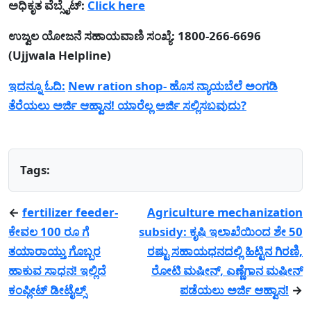
ಅಧಿಕೃತ ವೆಬ್ಸೈಟ್:
Click here
ಉಜ್ವಲ ಯೋಜನೆ ಸಹಾಯವಾಣಿ ಸಂಖ್ಯೆ: 1800-266-6696
(Ujjwala Helpline)
ಇದನ್ನೂ ಓದಿ:
New ration shop- ಹೊಸ ನ್ಯಾಯಬೆಲೆ ಅಂಗಡಿ
ತೆರೆಯಲು ಅರ್ಜಿ ಆಹ್ವಾನ! ಯಾರೆಲ್ಲ ಅರ್ಜಿ ಸಲ್ಲಿಸಬವುದು?
Tags:
←
fertilizer feeder-
Agriculture mechanization
ಕೇವಲ 100 ರೂ ಗೆ
subsidy: ಕೃಷಿ ಇಲಾಖೆಯಿಂದ ಶೇ 50
ತಯಾರಾಯ್ತು ಗೊಬ್ಬರ
ರಷ್ಟು ಸಹಾಯಧನದಲ್ಲಿ ಹಿಟ್ಟಿನ ಗಿರಣಿ,
ಹಾಕುವ ಸಾಧನ! ಇಲ್ಲಿದೆ
ರೋಟಿ ಮಷೀನ್, ಎಣ್ಣೆಗಾನ ಮಷೀನ್
ಕಂಪ್ಲೀಟ್ ಡೀಟೈಲ್ಸ್
ಪಡೆಯಲು ಅರ್ಜಿ ಆಹ್ವಾನ!
→