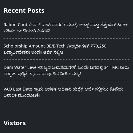
Recent Posts
Ration Card-ರೇಷನ್ ಕಾರ್ಡ್‍ದಾರರ ಗಮನಕ್ಕೆ: ಆಗಸ್ಟ್ ಮತ್ತು ಸೆಪ್ಟೆಂಬರ್ ತಿಂಗಳ
ಪಡಿತರ ಜಂಟಿಯಾಗಿ ವಿತರಣೆ!
Scholorship Amount-BE/B.Tech ವಿದ್ಯಾರ್ಥಿಗಳಿಗೆ ₹70,250
ವಿದ್ಯಾರ್ಥಿವೇತನ! ಇಂದೇ ಅರ್ಜಿ ಸಲ್ಲಿಸಿ!
Dam Water Level-ರಾಜ್ಯದ ಜಲಾಶಯಗಳಿಗೆ ಒಂದೇ ದಿನದಲ್ಲಿ 34 TMC ನೀರು
ಸಂಗ್ರಹ! ಇಲ್ಲಿದೆ ಡ್ಯಾಂವಾರು ಇಂದಿನ ನೀರಿನ ಮಟ್ಟ!
VAO Last Date-ಗ್ರಾಮ ಆಡಳಿತ ಅಧಿಕಾರಿ ಹುದ್ದೆಗೆ ಅರ್ಜಿ ಸಲ್ಲಿಸಲು ಕೊನೆಯ
ದಿನಾಂಕ ಮುಂದೂಡಿಕೆ!
Vistors