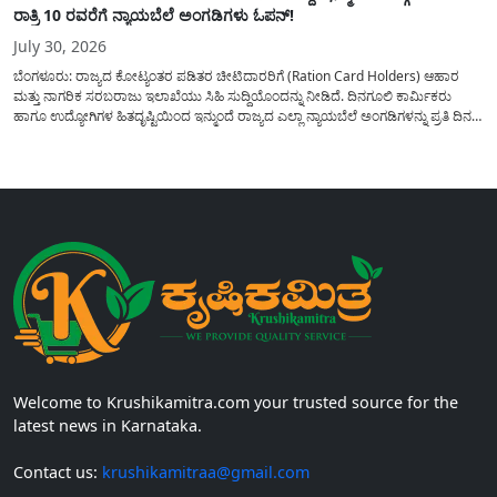
ರಾತ್ರಿ 10 ರವರೆಗೆ ನ್ಯಾಯಬೆಲೆ ಅಂಗಡಿಗಳು ಓಪನ್!
July 30, 2026
ಬೆಂಗಳೂರು: ರಾಜ್ಯದ ಕೋಟ್ಯಂತರ ಪಡಿತರ ಚೀಟಿದಾರರಿಗೆ (Ration Card Holders) ಆಹಾರ
ಮತ್ತು ನಾಗರಿಕ ಸರಬರಾಜು ಇಲಾಖೆಯು ಸಿಹಿ ಸುದ್ದಿಯೊಂದನ್ನು ನೀಡಿದೆ. ದಿನಗೂಲಿ ಕಾರ್ಮಿಕರು
ಹಾಗೂ ಉದ್ಯೋಗಿಗಳ ಹಿತದೃಷ್ಟಿಯಿಂದ ಇನ್ಮುಂದೆ ರಾಜ್ಯದ ಎಲ್ಲಾ ನ್ಯಾಯಬೆಲೆ ಅಂಗಡಿಗಳನ್ನು ಪ್ರತಿ ದಿನ
ಬೆಳಿಗ್ಗೆ 6:00 ಗಂಟೆಯಿಂದ ರಾತ್ರಿ 10:00 ಗಂಟೆಯವರೆಗೆ ಕಡ್ಡಾಯವಾಗಿ ತೆರೆದಿಟ್ಟು ಪಡಿತರ ಧಾನ್ಯ
ವಿತರಿಸುವಂತೆ ಇಲಾಖೆಯ...
Welcome to Krushikamitra.com your trusted source for the
latest news in Karnataka.
Contact us:
krushikamitraa@gmail.com