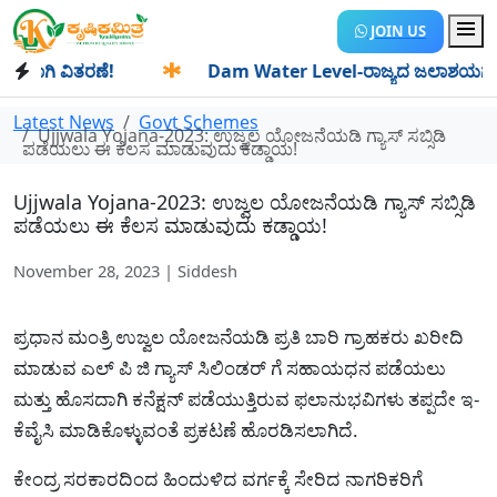
JOIN US
ಗಿ ವಿತರಣೆ!
✱
Dam Water Level-ರಾಜ್ಯದ ಜಲಾಶಯಗಳಿಗೆ ಒಂದೇ ದ
Latest News
Govt Schemes
Ujjwala Yojana-2023: ಉಜ್ವಲ ಯೋಜನೆಯಡಿ ಗ್ಯಾಸ್ ಸಬ್ಸಿಡಿ
ಪಡೆಯಲು ಈ ಕೆಲಸ ಮಾಡುವುದು ಕಡ್ಡಾಯ!
Ujjwala Yojana-2023: ಉಜ್ವಲ ಯೋಜನೆಯಡಿ ಗ್ಯಾಸ್ ಸಬ್ಸಿಡಿ
ಪಡೆಯಲು ಈ ಕೆಲಸ ಮಾಡುವುದು ಕಡ್ಡಾಯ!
November 28, 2023 | Siddesh
ಪ್ರಧಾನ ಮಂತ್ರಿ ಉಜ್ವಲ ಯೋಜನೆಯಡಿ ಪ್ರತಿ ಬಾರಿ ಗ್ರಾಹಕರು ಖರೀದಿ
ಮಾಡುವ ಎಲ್ ಪಿ ಜಿ ಗ್ಯಾಸ್ ಸಿಲಿಂಡರ್ ಗೆ ಸಹಾಯಧನ ಪಡೆಯಲು
ಮತ್ತು ಹೊಸದಾಗಿ ಕನೆಕ್ಷನ್ ಪಡೆಯುತ್ತಿರುವ ಫಲಾನುಭವಿಗಳು ತಪ್ಪದೇ ಇ-
ಕೆವೈಸಿ ಮಾಡಿಕೊಳ್ಳುವಂತೆ ಪ್ರಕಟಣೆ ಹೊರಡಿಸಲಾಗಿದೆ.
ಕೇಂದ್ರ ಸರಕಾರದಿಂದ ಹಿಂದುಳಿದ ವರ್ಗಕ್ಕೆ ಸೇರಿದ ನಾಗರಿಕರಿಗೆ