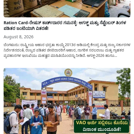
Ration Card-ರೇಷನ್ ಕಾರ್ಡ್‍ದಾರರ ಗಮನಕ್ಕೆ: ಆಗಸ್ಟ್ ಮತ್ತು ಸೆಪ್ಟೆಂಬರ್ ತಿಂಗಳ
ಪಡಿತರ ಜಂಟಿಯಾಗಿ ವಿತರಣೆ!
August 8, 2026
ಬೆಂಗಳೂರು: ರಾಷ್ಟ್ರೀಯ ಆಹಾರ ಭದ್ರತಾ ಕಾಯ್ದೆ 2013ರ ಅಡಿಯಲ್ಲಿ ಕೇಂದ್ರ ಮತ್ತು ರಾಜ್ಯ ಸರ್ಕಾರಗಳ
ನಿರ್ದೇಶನದಂತೆ, ರಾಜ್ಯದ ಪಡಿತರ ಚೀಟಿದಾರರಿಗೆ ಆಹಾರ, ನಾಗರಿಕ ಸರಬರಾಜು ಮತ್ತು ಗ್ರಾಹಕರ
ವ್ಯವಹಾರಗಳ ಇಲಾಖೆಯು ಮಹತ್ವದ ಮಾಹಿತಿಯೊಂದನ್ನು ನೀಡಿದೆ. ಆಗಸ್ಟ್-2026 ಹಾಗೂ
ಸೆಪ್ಟೆಂಬರ್-2026 ಈ ಎರಡೂ ತಿಂಗಳ ಆಹಾರ ಧಾನ್ಯಗಳ ವಿತರಣೆಯನ್ನು ಆಗಸ್ಟ್ ಮಾಹೆಯಲ್ಲೇ ಒಟ್ಟಿಗೆ
(ಜಂಟಿಯಾಗಿ) ನೀಡಲು ನಿರ್ಧರಿಸಲಾಗಿದೆ....