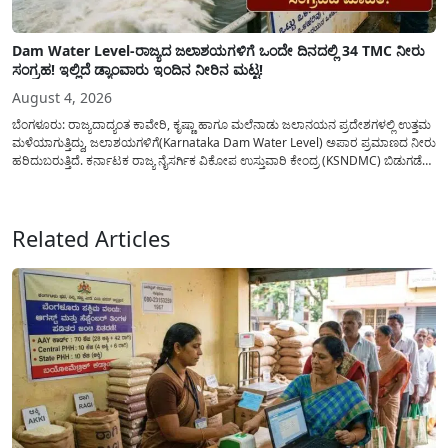
Dam Water Level-ರಾಜ್ಯದ ಜಲಾಶಯಗಳಿಗೆ ಒಂದೇ ದಿನದಲ್ಲಿ 34 TMC ನೀರು
ಸಂಗ್ರಹ! ಇಲ್ಲಿದೆ ಡ್ಯಾಂವಾರು ಇಂದಿನ ನೀರಿನ ಮಟ್ಟ!
August 4, 2026
ಬೆಂಗಳೂರು: ರಾಜ್ಯದಾದ್ಯಂತ ಕಾವೇರಿ, ಕೃಷ್ಣಾ ಹಾಗೂ ಮಲೆನಾಡು ಜಲಾನಯನ ಪ್ರದೇಶಗಳಲ್ಲಿ ಉತ್ತಮ
ಮಳೆಯಾಗುತ್ತಿದ್ದು, ಜಲಾಶಯಗಳಿಗೆ(Karnataka Dam Water Level) ಅಪಾರ ಪ್ರಮಾಣದ ನೀರು
ಹರಿದುಬರುತ್ತಿದೆ. ಕರ್ನಾಟಕ ರಾಜ್ಯ ನೈಸರ್ಗಿಕ ವಿಕೋಪ ಉಸ್ತುವಾರಿ ಕೇಂದ್ರ (KSNDMC) ಬಿಡುಗಡೆ
ಮಾಡಿರುವ ಆಗಸ್ಟ್ 04, 2026ರ ವರದಿಯಂತೆ, ರಾಜ್ಯದ ಪ್ರಮುಖ 14 ಜಲಾಶಯಗಳಿಗೆ ಒಂದೇ
ದಿನದಲ್ಲಿ ಬರೋಬ್ಬರಿ 34.8 TMC...
Related Articles