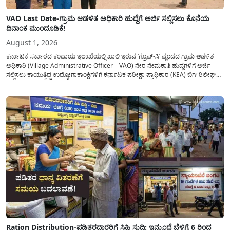
VAO Last Date-ಗ್ರಾಮ ಆಡಳಿತ ಅಧಿಕಾರಿ ಹುದ್ದೆಗೆ ಅರ್ಜಿ ಸಲ್ಲಿಸಲು ಕೊನೆಯ
ದಿನಾಂಕ ಮುಂದೂಡಿಕೆ!
August 1, 2026
ಕರ್ನಾಟಕ ಸರ್ಕಾರದ ಕಂದಾಯ ಇಲಾಖೆಯಲ್ಲಿ ಖಾಲಿ ಇರುವ ‘ಗ್ರೂಪ್-ಸಿ’ ವೃಂದದ ಗ್ರಾಮ ಆಡಳಿತ
ಅಧಿಕಾರಿ (Village Administrative Officer – VAO) ನೇರ ನೇಮಕಾತಿ ಹುದ್ದೆಗಳಿಗೆ ಅರ್ಜಿ
ಸಲ್ಲಿಸಲು ಕಾಯುತ್ತಿದ್ದ ಉದ್ಯೋಗಾಕಾಂಕ್ಷಿಗಳಿಗೆ ಕರ್ನಾಟಕ ಪರೀಕ್ಷಾ ಪ್ರಾಧಿಕಾರ (KEA) ಬಿಗ್ ರಿಲೀಫ್
ನೀಡಿದೆ. ಅರ್ಜಿ ಸಲ್ಲಿಕೆಯ ಅವಧಿಯನ್ನು ವಿಸ್ತರಿಸಿ ಅಧಿಕೃತ ಪ್ರಕಟಣೆ ಹೊರಡಿಸಿದ್ದು, ಇದುವರೆಗೆ ಅರ್ಜಿ
ಸಲ್ಲಿಸಲು...
Ration Distribution-ಪಡಿತರದಾರರಿಗೆ ಸಿಹಿ ಸುದ್ದಿ: ಇನ್ಮುಂದೆ ಬೆಳಿಗ್ಗೆ 6 ರಿಂದ