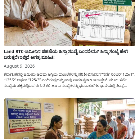
Land RTC-ಜಮೀನಿನ ಪಹಣಿಯ ಹಿಸ್ಸಾ ಸಂಖ್ಯೆ ಎಂದರೇನು? ಹಿಸ್ಸಾ ಸಂಖ್ಯೆ ಹೇಗೆ
ಬರುತ್ತದೆ?ಇಲ್ಲಿದೆ ಅಗತ್ಯ ಮಾಹಿತಿ!
August 9, 2026
ಕರ್ನಾಟಕದಲ್ಲಿ ಜಮೀನು ಅಥವಾ ಆಸ್ತಿಯ ದಾಖಲೆಗಳನ್ನು ಪರಿಶೀಲಿಸುವಾಗ “ಸರ್ವೆ ನಂಬರ್ 125/1”,
“125/2” ಅಥವಾ “125/3” ಎಂದಿರುವುದನ್ನು ನಾವು ಸಾಮಾನ್ಯ​ವಾಗಿ ಕಾಣುತ್ತೇವೆ. ಮೂಲ ಸರ್ವೆ
ಸಂಖ್ಯೆಯ ಪಕ್ಕದಲ್ಲಿರುವ ಈ ಓರೆ ಗೆರೆ ಹಾಗೂ ಸಂಖ್ಯೆಗಳನ್ನು ಭೂದಾಖಲೆಗಳ ಭಾಷೆಯಲ್ಲಿ ‘ಹಿಸ್ಸಾ’
(Hissa) ಅಥವಾ ಉಪ-ವಿಭಾಗ (Sub-Division) ಎಂದು ಕರೆಯಲಾಗುತ್ತದೆ. ಸಾಮಾನ್ಯ ಜನರಿಗೆ ಈ
ಸಂಖ್ಯೆಗಳ ಹಿಂದಿನ ಸಂಪೂರ್ಣ...