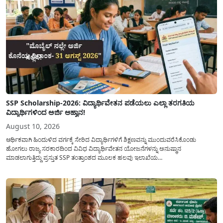
SSP Scholarship-2026: ವಿದ್ಯಾರ್ಥಿವೇತನ ಪಡೆಯಲು ಎಲ್ಲಾ ತರಗತಿಯ
ವಿದ್ಯಾರ್ಥಿಗಳಿಂದ ಅರ್ಜಿ ಆಹ್ವಾನ!
August 10, 2026
ಆರ್ಥಿಕವಾಗಿ ಹಿಂದುಳಿದ ವರ್ಗಕ್ಕೆ ಸೇರಿದ ವಿದ್ಯಾರ್ಥಿಗಳಿಗೆ ಶಿಕ್ಷಣವನ್ನು ಮುಂದುವರೆಸಿಕೊಂಡು
ಹೋಗಲು ರಾಜ್ಯ ಸರಕಾರದಿಂದ ವಿವಿಧ ವಿದ್ಯಾರ್ಥಿವೇತನ ಯೋಜನೆಗಳನ್ನು ಅನುಷ್ಥಾನ
ಮಾಡಲಾಗುತ್ತಿದ್ದು ಪ್ರಸ್ತುತ SSP ತಂತ್ರಾಂಶದ ಮೂಲಕ ಹಲವು ಇಲಾಖೆಯ
ವಿದ್ಯಾರ್ಥಿವೇತನವನ್ನು(Scholarship) ಪಡೆಯಲು ಅರ್ಹ ವಿದ್ಯಾರ್ಥಿಗಳಿಂದ ಅರ್ಜಿಯನ್ನು
ಆಹ್ವಾನಿಸಲಾಗಿದೆ. ರಾಜ್ಯ ಸರಕಾರದ ಎಲ್ಲಾ ಇಲಾಖೆ ಮತ್ತು ಯೋಜನೆಯ
ವಿದ್ಯಾರ್ಥಿವೇತನವನ್ನು(Scholarship Application) ಪಡೆಯಲು ವಿದ್ಯಾರ್ಥಿಗಳಿಗೆ ಅರ್ಜಿ ಸಲ್ಲಿಸಲು
ಸರಳ...