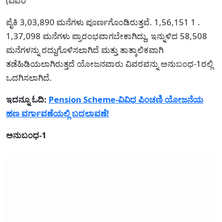
(ವಿವರ
ಪೈಕಿ 3,03,890 ಮನೆಗಳು ಪೂರ್ಣಗೊಂಡಿರುತ್ತವೆ. 1,56,151 1 .
1,37,098 ಮನೆಗಳು ಪ್ರಾರಂಭವಾಗಬೇಕಾಗಿದ್ದು, ಇನ್ನುಳಿದ 58,508
ಮನೆಗಳನ್ನು ರದ್ದುಗೊಳಿಸಲಾಗಿದೆ ಮತ್ತು ತಾತ್ಕಾಲಿಕವಾಗಿ
ತಡೆಹಿಡಿಯಲಾಗಿರುತ್ತದೆ ಯೋಜನವಾರು ವಿವರವನ್ನು ಅನುಬಂಧ-1ರಲ್ಲಿ
ಒದಗಿಸಲಾಗಿದೆ.
ಇದನ್ನೂ ಓದಿ:
Pension Scheme-ವಿವಿಧ ಪಿಂಚಣಿ ಯೋಜನೆಯ
ಹಣ ವರ್ಗಾವಣೆಯಲ್ಲಿ ಬದಲಾವಣೆ!
ಅನುಬಂಧ-1