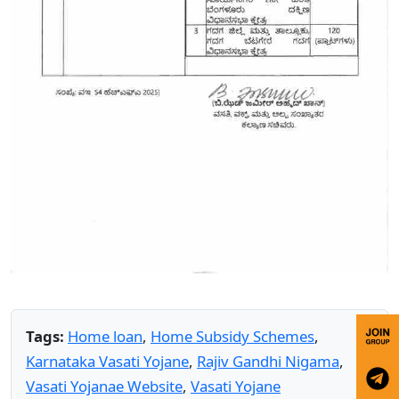
Tags:
Home loan
,
Home Subsidy Schemes
,
Karnataka Vasati Yojane
,
Rajiv Gandhi Nigama
,
Vasati Yojanae Website
,
Vasati Yojane