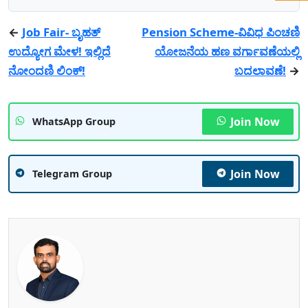
←
Job Fair- ಬೃಹತ್
Pension Scheme-ವಿವಿಧ ಪಿಂಚಣಿ
ಉದ್ಯೋಗ ಮೇಳ! ಇಲ್ಲಿದೆ
ಯೋಜನೆಯ ಹಣ ವರ್ಗಾವಣೆಯಲ್ಲಿ
ನೋಂದಣಿ ಲಿಂಕ್!
ಬದಲಾವಣೆ!
→
Join Now
WhatsApp Group
Join Now
Telegram Group