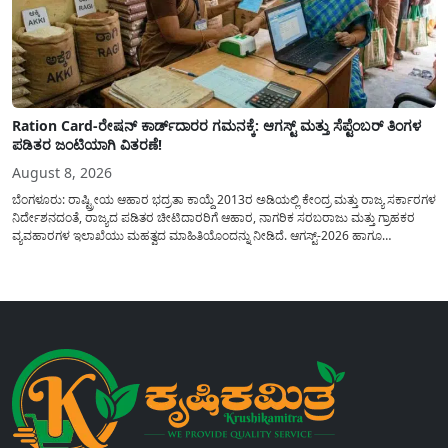
Ration Card-ರೇಷನ್ ಕಾರ್ಡ್‍ದಾರರ ಗಮನಕ್ಕೆ: ಆಗಸ್ಟ್ ಮತ್ತು ಸೆಪ್ಟೆಂಬರ್ ತಿಂಗಳ
ಪಡಿತರ ಜಂಟಿಯಾಗಿ ವಿತರಣೆ!
August 8, 2026
ಬೆಂಗಳೂರು: ರಾಷ್ಟ್ರೀಯ ಆಹಾರ ಭದ್ರತಾ ಕಾಯ್ದೆ 2013ರ ಅಡಿಯಲ್ಲಿ ಕೇಂದ್ರ ಮತ್ತು ರಾಜ್ಯ ಸರ್ಕಾರಗಳ
ನಿರ್ದೇಶನದಂತೆ, ರಾಜ್ಯದ ಪಡಿತರ ಚೀಟಿದಾರರಿಗೆ ಆಹಾರ, ನಾಗರಿಕ ಸರಬರಾಜು ಮತ್ತು ಗ್ರಾಹಕರ
ವ್ಯವಹಾರಗಳ ಇಲಾಖೆಯು ಮಹತ್ವದ ಮಾಹಿತಿಯೊಂದನ್ನು ನೀಡಿದೆ. ಆಗಸ್ಟ್-2026 ಹಾಗೂ
ಸೆಪ್ಟೆಂಬರ್-2026 ಈ ಎರಡೂ ತಿಂಗಳ ಆಹಾರ ಧಾನ್ಯಗಳ ವಿತರಣೆಯನ್ನು ಆಗಸ್ಟ್ ಮಾಹೆಯಲ್ಲೇ ಒಟ್ಟಿಗೆ
(ಜಂಟಿಯಾಗಿ) ನೀಡಲು ನಿರ್ಧರಿಸಲಾಗಿದೆ....