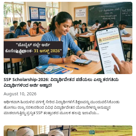
SSP Scholarship-2026: ವಿದ್ಯಾರ್ಥಿವೇತನ ಪಡೆಯಲು ಎಲ್ಲಾ ತರಗತಿಯ
ವಿದ್ಯಾರ್ಥಿಗಳಿಂದ ಅರ್ಜಿ ಆಹ್ವಾನ!
August 10, 2026
ಆರ್ಥಿಕವಾಗಿ ಹಿಂದುಳಿದ ವರ್ಗಕ್ಕೆ ಸೇರಿದ ವಿದ್ಯಾರ್ಥಿಗಳಿಗೆ ಶಿಕ್ಷಣವನ್ನು ಮುಂದುವರೆಸಿಕೊಂಡು
ಹೋಗಲು ರಾಜ್ಯ ಸರಕಾರದಿಂದ ವಿವಿಧ ವಿದ್ಯಾರ್ಥಿವೇತನ ಯೋಜನೆಗಳನ್ನು ಅನುಷ್ಥಾನ
ಮಾಡಲಾಗುತ್ತಿದ್ದು ಪ್ರಸ್ತುತ SSP ತಂತ್ರಾಂಶದ ಮೂಲಕ ಹಲವು ಇಲಾಖೆಯ
ವಿದ್ಯಾರ್ಥಿವೇತನವನ್ನು(Scholarship) ಪಡೆಯಲು ಅರ್ಹ ವಿದ್ಯಾರ್ಥಿಗಳಿಂದ ಅರ್ಜಿಯನ್ನು
ಆಹ್ವಾನಿಸಲಾಗಿದೆ. ರಾಜ್ಯ ಸರಕಾರದ ಎಲ್ಲಾ ಇಲಾಖೆ ಮತ್ತು ಯೋಜನೆಯ
ವಿದ್ಯಾರ್ಥಿವೇತನವನ್ನು(Scholarship Application) ಪಡೆಯಲು ವಿದ್ಯಾರ್ಥಿಗಳಿಗೆ ಅರ್ಜಿ ಸಲ್ಲಿಸಲು
ಸರಳ...