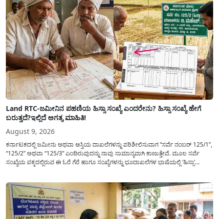
Land RTC-ಜಮೀನಿನ ಪಹಣಿಯ ಹಿಸ್ಸಾ ಸಂಖ್ಯೆ ಎಂದರೇನು? ಹಿಸ್ಸಾ ಸಂಖ್ಯೆ ಹೇಗೆ
ಬರುತ್ತದೆ?ಇಲ್ಲಿದೆ ಅಗತ್ಯ ಮಾಹಿತಿ!
August 9, 2026
ಕರ್ನಾಟಕದಲ್ಲಿ ಜಮೀನು ಅಥವಾ ಆಸ್ತಿಯ ದಾಖಲೆಗಳನ್ನು ಪರಿಶೀಲಿಸುವಾಗ “ಸರ್ವೆ ನಂಬರ್ 125/1”,
“125/2” ಅಥವಾ “125/3” ಎಂದಿರುವುದನ್ನು ನಾವು ಸಾಮಾನ್ಯ​ವಾಗಿ ಕಾಣುತ್ತೇವೆ. ಮೂಲ ಸರ್ವೆ
ಸಂಖ್ಯೆಯ ಪಕ್ಕದಲ್ಲಿರುವ ಈ ಓರೆ ಗೆರೆ ಹಾಗೂ ಸಂಖ್ಯೆಗಳನ್ನು ಭೂದಾಖಲೆಗಳ ಭಾಷೆಯಲ್ಲಿ ‘ಹಿಸ್ಸಾ’
(Hissa) ಅಥವಾ ಉಪ-ವಿಭಾಗ (Sub-Division) ಎಂದು ಕರೆಯಲಾಗುತ್ತದೆ. ಸಾಮಾನ್ಯ ಜನರಿಗೆ ಈ
ಸಂಖ್ಯೆಗಳ ಹಿಂದಿನ ಸಂಪೂರ್ಣ...