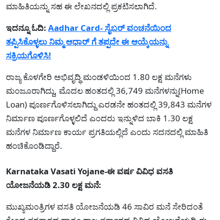
ಮಾಹಿತಿಯನ್ನು ಸಹ ಈ ಲೇಖನದಲ್ಲಿ ಪ್ರಕಟಿಸಲಾಗಿದೆ.
ಇದನ್ನೂ ಓದಿ:
Aadhar Card- ಸೈಬರ್ ವಂಚನೆಯಿಂದ
ತಪ್ಪಿಸಿಕೊಳ್ಳಲು ನಿಮ್ಮ ಆಧಾರ್ ಗೆ ತಪ್ಪದೇ ಈ ಆಯ್ಕೆಯನ್ನು
ಸಕ್ರಿಯಗೊಳಿಸಿ!
ರಾಜ್ಯ ಕೊಳಗೇರಿ ಅಭಿವೃದ್ಧಿ ಮಂಡಳಿಯಿಂದ 1.80 ಲಕ್ಷ ಮನೆಗಳು
ಮಂಜೂರಾಗಿದ್ದು, ಮೊದಲ ಹಂತದಲ್ಲಿ 36,749 ಮನೆಗಳನ್ನು(Home
Loan) ಪೂರ್ಣಗೊಳಿಸಲಾಗಿದ್ದು ಎರಡನೇ ಹಂತದಲ್ಲಿ 39,843 ಮನೆಗಳ
ನಿರ್ಮಾಣ ಪೂರ್ಣಗೊಳ್ಳಲಿದೆ ಎಂದರು ಇನ್ನುಳಿದ ಬಾಕಿ 1.30 ಲಕ್ಷ
ಮನೆಗಳ ನಿರ್ಮಾಣ ಕಾರ್ಯ ಪ್ರಗತಿಯಲ್ಲಿದೆ ಎಂದು ಸದನದಲ್ಲಿ ಮಾಹಿತಿ
ಹಂಚಿಕೊಂಡಿದ್ದಾರೆ.
Karnataka Vasati Yojane-ಈ ವರ್ಷ ವಿವಿಧ ವಸತಿ
ಯೋಜನೆಯಡಿ 2.30 ಲಕ್ಷ ಮನೆ:
ಮುಖ್ಯಮಂತ್ರಿಗಳ ವಸತಿ ಯೋಜನೆಯಡಿ 46 ಸಾವಿರ ಮನೆ ಸೇರಿದಂತೆ