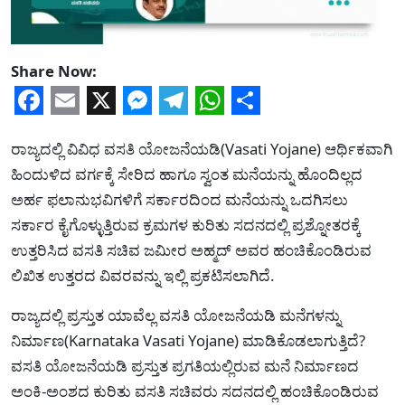
Share Now:
Facebook
Email
X
Messenger
Telegram
WhatsApp
Share
ರಾಜ್ಯದಲ್ಲಿ ವಿವಿಧ ವಸತಿ ಯೋಜನೆಯಡಿ(Vasati Yojane) ಆರ್ಥಿಕವಾಗಿ
ಹಿಂದುಳಿದ ವರ್ಗಕ್ಕೆ ಸೇರಿದ ಹಾಗೂ ಸ್ವಂತ ಮನೆಯನ್ನು ಹೊಂದಿಲ್ಲದ
ಅರ್ಹ ಫಲಾನುಭವಿಗಳಿಗೆ ಸರ್ಕಾರದಿಂದ ಮನೆಯನ್ನು ಒದಗಿಸಲು
ಸರ್ಕಾರ ಕೈಗೊಳ್ಳುತ್ತಿರುವ ಕ್ರಮಗಳ ಕುರಿತು ಸದನದಲ್ಲಿ ಪ್ರಶ್ನೋತರಕ್ಕೆ
ಉತ್ತರಿಸಿದ ವಸತಿ ಸಚಿವ ಜಮೀರ ಅಹ್ಮದ್ ಅವರ ಹಂಚಿಕೊಂಡಿರುವ
ಲಿಖಿತ ಉತ್ತರದ ವಿವರವನ್ನು ಇಲ್ಲಿ ಪ್ರಕಟಿಸಲಾಗಿದೆ.
ರಾಜ್ಯದಲ್ಲಿ ಪ್ರಸ್ತುತ ಯಾವೆಲ್ಲ ವಸತಿ ಯೋಜನೆಯಡಿ ಮನೆಗಳನ್ನು
ನಿರ್ಮಾಣ(Karnataka Vasati Yojane) ಮಾಡಿಕೊಡಲಾಗುತ್ತಿದೆ?
ವಸತಿ ಯೋಜನೆಯಡಿ ಪ್ರಸ್ತುತ ಪ್ರಗತಿಯಲ್ಲಿರುವ ಮನೆ ನಿರ್ಮಾಣದ
ಅಂಕಿ-ಅಂಶದ ಕುರಿತು ವಸತಿ ಸಚಿವರು ಸದನದಲ್ಲಿ ಹಂಚಿಕೊಂಡಿರುವ