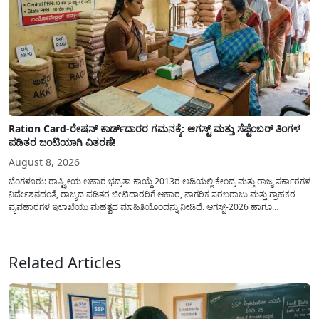
Ration Card-ರೇಷನ್ ಕಾರ್ಡ್‍ದಾರರ ಗಮನಕ್ಕೆ: ಆಗಸ್ಟ್ ಮತ್ತು ಸೆಪ್ಟೆಂಬರ್ ತಿಂಗಳ
ಪಡಿತರ ಜಂಟಿಯಾಗಿ ವಿತರಣೆ!
August 8, 2026
ಬೆಂಗಳೂರು: ರಾಷ್ಟ್ರೀಯ ಆಹಾರ ಭದ್ರತಾ ಕಾಯ್ದೆ 2013ರ ಅಡಿಯಲ್ಲಿ ಕೇಂದ್ರ ಮತ್ತು ರಾಜ್ಯ ಸರ್ಕಾರಗಳ
ನಿರ್ದೇಶನದಂತೆ, ರಾಜ್ಯದ ಪಡಿತರ ಚೀಟಿದಾರರಿಗೆ ಆಹಾರ, ನಾಗರಿಕ ಸರಬರಾಜು ಮತ್ತು ಗ್ರಾಹಕರ
ವ್ಯವಹಾರಗಳ ಇಲಾಖೆಯು ಮಹತ್ವದ ಮಾಹಿತಿಯೊಂದನ್ನು ನೀಡಿದೆ. ಆಗಸ್ಟ್-2026 ಹಾಗೂ
ಸೆಪ್ಟೆಂಬರ್-2026 ಈ ಎರಡೂ ತಿಂಗಳ ಆಹಾರ ಧಾನ್ಯಗಳ ವಿತರಣೆಯನ್ನು ಆಗಸ್ಟ್ ಮಾಹೆಯಲ್ಲೇ ಒಟ್ಟಿಗೆ
(ಜಂಟಿಯಾಗಿ) ನೀಡಲು ನಿರ್ಧರಿಸಲಾಗಿದೆ....
Related Articles