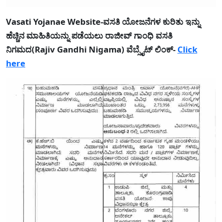
Vasati Yojanae Website-ವಸತಿ ಯೋಜನೆಗಳ ಕುರಿತು ಇನ್ನು
ಹೆಚ್ಚಿನ ಮಾಹಿತಿಯನ್ನು ಪಡೆಯಲು ರಾಜೀವ್ ಗಾಂಧಿ ವಸತಿ
ನಿಗಮದ(Rajiv Gandhi Nigama) ವೆಬ್ಸೈಟ್ ಲಿಂಕ್-
Click
here