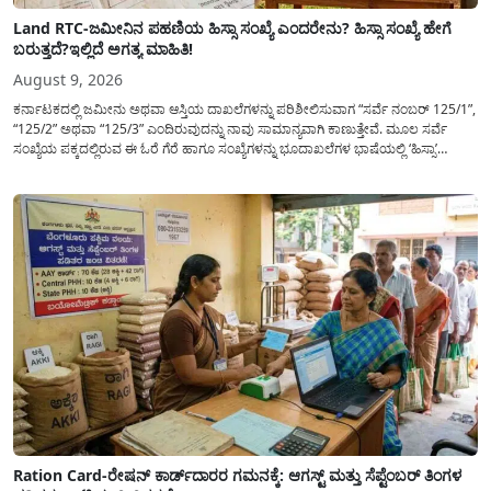
Land RTC-ಜಮೀನಿನ ಪಹಣಿಯ ಹಿಸ್ಸಾ ಸಂಖ್ಯೆ ಎಂದರೇನು? ಹಿಸ್ಸಾ ಸಂಖ್ಯೆ ಹೇಗೆ
ಬರುತ್ತದೆ?ಇಲ್ಲಿದೆ ಅಗತ್ಯ ಮಾಹಿತಿ!
August 9, 2026
ಕರ್ನಾಟಕದಲ್ಲಿ ಜಮೀನು ಅಥವಾ ಆಸ್ತಿಯ ದಾಖಲೆಗಳನ್ನು ಪರಿಶೀಲಿಸುವಾಗ “ಸರ್ವೆ ನಂಬರ್ 125/1”,
“125/2” ಅಥವಾ “125/3” ಎಂದಿರುವುದನ್ನು ನಾವು ಸಾಮಾನ್ಯ​ವಾಗಿ ಕಾಣುತ್ತೇವೆ. ಮೂಲ ಸರ್ವೆ
ಸಂಖ್ಯೆಯ ಪಕ್ಕದಲ್ಲಿರುವ ಈ ಓರೆ ಗೆರೆ ಹಾಗೂ ಸಂಖ್ಯೆಗಳನ್ನು ಭೂದಾಖಲೆಗಳ ಭಾಷೆಯಲ್ಲಿ ‘ಹಿಸ್ಸಾ’
(Hissa) ಅಥವಾ ಉಪ-ವಿಭಾಗ (Sub-Division) ಎಂದು ಕರೆಯಲಾಗುತ್ತದೆ. ಸಾಮಾನ್ಯ ಜನರಿಗೆ ಈ
ಸಂಖ್ಯೆಗಳ ಹಿಂದಿನ ಸಂಪೂರ್ಣ...
Ration Card-ರೇಷನ್ ಕಾರ್ಡ್‍ದಾರರ ಗಮನಕ್ಕೆ: ಆಗಸ್ಟ್ ಮತ್ತು ಸೆಪ್ಟೆಂಬರ್ ತಿಂಗಳ