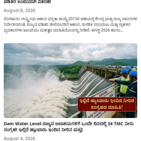
ಪಡಿತರ ಜಂಟಿಯಾಗಿ ವಿತರಣೆ!
August 8, 2026
ಬೆಂಗಳೂರು: ರಾಷ್ಟ್ರೀಯ ಆಹಾರ ಭದ್ರತಾ ಕಾಯ್ದೆ 2013ರ ಅಡಿಯಲ್ಲಿ ಕೇಂದ್ರ ಮತ್ತು ರಾಜ್ಯ ಸರ್ಕಾರಗಳ
ನಿರ್ದೇಶನದಂತೆ, ರಾಜ್ಯದ ಪಡಿತರ ಚೀಟಿದಾರರಿಗೆ ಆಹಾರ, ನಾಗರಿಕ ಸರಬರಾಜು ಮತ್ತು ಗ್ರಾಹಕರ
ವ್ಯವಹಾರಗಳ ಇಲಾಖೆಯು ಮಹತ್ವದ ಮಾಹಿತಿಯೊಂದನ್ನು ನೀಡಿದೆ. ಆಗಸ್ಟ್-2026 ಹಾಗೂ
ಸೆಪ್ಟೆಂಬರ್-2026 ಈ ಎರಡೂ ತಿಂಗಳ ಆಹಾರ ಧಾನ್ಯಗಳ ವಿತರಣೆಯನ್ನು ಆಗಸ್ಟ್ ಮಾಹೆಯಲ್ಲೇ ಒಟ್ಟಿಗೆ
(ಜಂಟಿಯಾಗಿ) ನೀಡಲು ನಿರ್ಧರಿಸಲಾಗಿದೆ....
Dam Water Level-ರಾಜ್ಯದ ಜಲಾಶಯಗಳಿಗೆ ಒಂದೇ ದಿನದಲ್ಲಿ 34 TMC ನೀರು
ಸಂಗ್ರಹ! ಇಲ್ಲಿದೆ ಡ್ಯಾಂವಾರು ಇಂದಿನ ನೀರಿನ ಮಟ್ಟ!
August 4, 2026