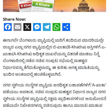
Share Now:
Facebook
Email
X
Messenger
Telegram
WhatsApp
Share
ಈಗಾಗಲೇ ಬೆಂಗಳೂರು ವ್ಯಾಪ್ತಿಯಲ್ಲಿ ಜಾರಿಗೆ ತಂದಿರುವ ಮಾದರಿಯಲ್ಲೇ
ರಾಜ್ಯದ ಎಲ್ಲಾ ನಗರ ವ್ಯಾಪ್ತಿಯಲ್ಲಿನ ಬಿ-ಖಾತಾ(B-Khatha) ಆಸ್ತಿಗಳಿಗೆ ಎ-
ಖಾತಾ(A-Khatha) ಅಧಿಕೃತ ದಾಖಲೆಯನ್ನು ವಿತರಣೆ ಮಾಡಲು ನಿನ್ನೆ
ಬೆಂಗಳೂರಿನಲ್ಲಿ ನಡೆದ ಸಚಿವ ಸಂಪುಟ ಸಭೆಯಲ್ಲಿ ಮಹತ್ವದ
ನಿರ್ಧಾರವನ್ನು ತೆಗೆದುಕೊಳ್ಳಲಾದ್ದು, ಈ ಕುರಿತು ಅಗತ್ಯ ಮಾಹಿತಿಯನ್ನು
ಇಂದಿನ ಅಂಕಣದಲ್ಲಿ ಹಂಚಿಕೊಳ್ಳಲಾಗಿದೆ.
ನಗರ ಸ್ಥಳೀಯ ಸಂಸ್ಥೆಗಳ ವ್ಯಾಪ್ತಿಯ ಅನಧಿಕೃತ ಬಡಾವಣೆಗಳಿಗೆ ‘A-ಖಾತಾ’
ಪಡೆಯಲು ಅವಕಾಶ, ಸಚಿವ ಸಂಪುಟ ಮಹತ್ವದ ನಿರ್ಧಾರ ರಾಜ್ಯದ ನಗರ
ಸ್ಥಳೀಯ ಸಂಸ್ಥೆಗಳ ವ್ಯಾಪ್ತಿಯಲ್ಲಿ ಸಕ್ಷಮ ಪ್ರಾಧಿಕಾರಗಳಿಂದ ಅನುಮೋದನೆ
ಪಡೆಯದೇ ನಿವೇಶನಗಳನ್ನು ರಚಿಸುವುದು ಹಾಗೂ ಮಾರಾಟ ಮಾಡುವ