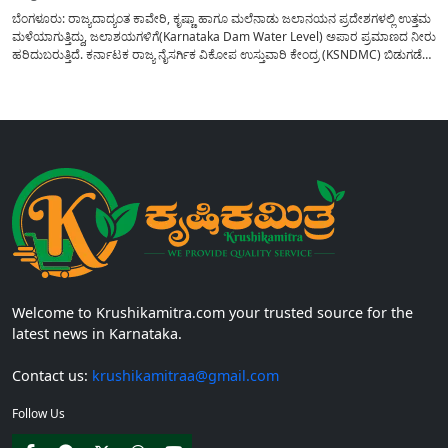
ಬೆಂಗಳೂರು: ರಾಜ್ಯದಾದ್ಯಂತ ಕಾವೇರಿ, ಕೃಷ್ಣಾ ಹಾಗೂ ಮಲೆನಾಡು ಜಲಾನಯನ ಪ್ರದೇಶಗಳಲ್ಲಿ ಉತ್ತಮ
ಮಳೆಯಾಗುತ್ತಿದ್ದು, ಜಲಾಶಯಗಳಿಗೆ(Karnataka Dam Water Level) ಅಪಾರ ಪ್ರಮಾಣದ ನೀರು
ಹರಿದುಬರುತ್ತಿದೆ. ಕರ್ನಾಟಕ ರಾಜ್ಯ ನೈಸರ್ಗಿಕ ವಿಕೋಪ ಉಸ್ತುವಾರಿ ಕೇಂದ್ರ (KSNDMC) ಬಿಡುಗಡೆ
ಮಾಡಿರುವ ಆಗಸ್ಟ್ 04, 2026ರ ವರದಿಯಂತೆ, ರಾಜ್ಯದ ಪ್ರಮುಖ 14 ಜಲಾಶಯಗಳಿಗೆ ಒಂದೇ
ದಿನದಲ್ಲಿ ಬರೋಬ್ಬರಿ 34.8 TMC...
Welcome to Krushikamitra.com your trusted source for the
latest news in Karnataka.
Contact us:
krushikamitraa@gmail.com
Follow Us