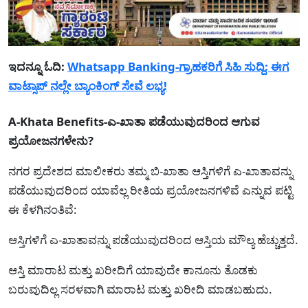
ಇದನ್ನೂ ಓದಿ:
Whatsapp Banking-ಗ್ರಾಹಕರಿಗೆ ಸಿಹಿ ಸುದ್ದಿ: ಈಗ
ವಾಟ್ಸಾಪ್ ನಲ್ಲೇ ಬ್ಯಾಂಕಿಂಗ್ ಸೇವೆ ಲಭ್ಯ!
A-Khata Benefits-ಎ-ಖಾತಾ ಪಡೆಯುವುದರಿಂದ ಆಗುವ
ಪ್ರಯೋಜನಗಳೇನು?
ನಗರ ಪ್ರದೇಶದ ಮಾಲೀಕರು ತಮ್ಮ ಬಿ-ಖಾತಾ ಆಸ್ತಿಗಳಿಗೆ ಎ-ಖಾತಾವನ್ನು
ಪಡೆಯುವುದರಿಂದ ಯಾವೆಲ್ಲ ರೀತಿಯ ಪ್ರಯೋಜನಗಳಿವೆ ಎನ್ನುವ ಪಟ್ಟಿ
ಈ ಕೆಳಗಿನಂತಿವೆ:
ಆಸ್ತಿಗಳಿಗೆ ಎ-ಖಾತಾವನ್ನು ಪಡೆಯುವುದರಿಂದ ಆಸ್ತಿಯ ಮೌಲ್ಯ ಹೆಚ್ಚುತ್ತದೆ.
ಆಸ್ತಿ ಮಾರಾಟ ಮತ್ತು ಖರೀದಿಗೆ ಯಾವುದೇ ಕಾನೂನು ತೊಡಕು
ಬರುವುದಿಲ್ಲ ಸರಳವಾಗಿ ಮಾರಾಟ ಮತ್ತು ಖರೀದಿ ಮಾಡಬಹುದು.