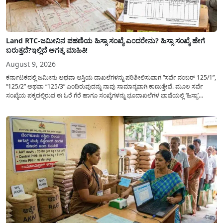
Land RTC-ಜಮೀನಿನ ಪಹಣಿಯ ಹಿಸ್ಸಾ ಸಂಖ್ಯೆ ಎಂದರೇನು? ಹಿಸ್ಸಾ ಸಂಖ್ಯೆ ಹೇಗೆ
ಬರುತ್ತದೆ?ಇಲ್ಲಿದೆ ಅಗತ್ಯ ಮಾಹಿತಿ!
August 9, 2026
ಕರ್ನಾಟಕದಲ್ಲಿ ಜಮೀನು ಅಥವಾ ಆಸ್ತಿಯ ದಾಖಲೆಗಳನ್ನು ಪರಿಶೀಲಿಸುವಾಗ “ಸರ್ವೆ ನಂಬರ್ 125/1”,
“125/2” ಅಥವಾ “125/3” ಎಂದಿರುವುದನ್ನು ನಾವು ಸಾಮಾನ್ಯ​ವಾಗಿ ಕಾಣುತ್ತೇವೆ. ಮೂಲ ಸರ್ವೆ
ಸಂಖ್ಯೆಯ ಪಕ್ಕದಲ್ಲಿರುವ ಈ ಓರೆ ಗೆರೆ ಹಾಗೂ ಸಂಖ್ಯೆಗಳನ್ನು ಭೂದಾಖಲೆಗಳ ಭಾಷೆಯಲ್ಲಿ ‘ಹಿಸ್ಸಾ’
(Hissa) ಅಥವಾ ಉಪ-ವಿಭಾಗ (Sub-Division) ಎಂದು ಕರೆಯಲಾಗುತ್ತದೆ. ಸಾಮಾನ್ಯ ಜನರಿಗೆ ಈ
ಸಂಖ್ಯೆಗಳ ಹಿಂದಿನ ಸಂಪೂರ್ಣ...