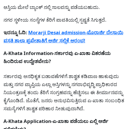
ಆಸ್ತಿಯ ಮೇಲೆ ಬ್ಯಾಂಕ್ ನಲ್ಲಿ ಸಾಲವನ್ನು ಪಡೆಯಬಹುದು.
ನಗರ ಸ್ಥಳೀಯ ಸಂಸ್ಥೆಗಳ ತೆರಿಗೆ ಪಾವತಿಯಲ್ಲಿ ಸ್ಪಷ್ಟತೆ ಸಿಗುತ್ತದೆ.
ಇದನ್ನೂ ಓದಿ:
Morarji Desai admission-ಮೊರಾರ್ಜಿ ದೇಸಾಯಿ
ವಸತಿ ಶಾಲಾ ಪ್ರವೇಶಾತಿಗೆ ಅರ್ಜಿ ಸಲ್ಲಿಕೆ ಆರಂಭ!
A-Khata Information-ಸರ್ಕಾರವು ಎ-ಖಾತಾ ವಿತರಣೆಯ
ಹಿಂದಿರುವ ಉದ್ದೇಶವೇನು?
ಸರ್ಕಾರವು ಅನಧಿಕೃತ ಬಡಾವಣೆಗಳಿಗೆ ಶಾಶ್ವತ ಕಡಿವಾಣ ಹಾಕುವುದು
ಮತ್ತು ನಗರ ವ್ಯಾಪ್ತಿಯ ಎಲ್ಲಾ ಆಸ್ತಿಗಳನ್ನು ನಗರಾಭಿವೃದ್ಧಿ ಪ್ರಾಧಿಕಾರದ
ನಿಯಂತ್ರಣಕ್ಕೆ ತಂದು ತೆರಿಗೆ ಸಂಗ್ರಹವನ್ನು ಹೆಚ್ಚಿಸಲು ಈ ತೀರ್ಮಾನವನ್ನು
ಕೈಗೊಂಡಿದೆ. ಜೊತೆಗೆ, ಜನರು ಅನುಭವಿಸುತ್ತಿರುವ ಎ-ಖಾತಾ ಸಂಬಂಧಿತ
ಸಮಸ್ಯೆಗಳಿಗೆ ಶಾಶ್ವತ ಪರಿಹಾರ ನೀಡುವುದಾಗಿದೆ.
A-Khata Application-ಎ-ಖಾತಾ ಪಡೆಯಲು ಎಲ್ಲಿ ಅರ್ಜಿ