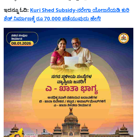
ಇದನ್ನೂ ಓದಿ:
Kuri Shed Subsidy-ನರೇಗಾ ಯೋಜನೆಯಡಿ ಕುರಿ
ಶೆಡ್ ನಿರ್ಮಾಣಕ್ಕೆ ರೂ 70,000 ಪಡೆಯುವುದು ಹೇಗೆ!