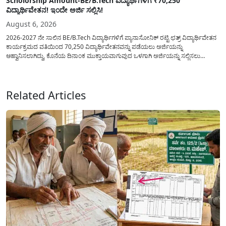
Scholorship Amount-BE/B.Tech ವಿದ್ಯಾರ್ಥಿಗಳಿಗೆ ₹70,250
ವಿದ್ಯಾರ್ಥಿವೇತನ! ಇಂದೇ ಅರ್ಜಿ ಸಲ್ಲಿಸಿ!
August 6, 2026
2026-2027 ನೇ ಸಾಲಿನ BE/B.Tech ವಿದ್ಯಾರ್ಥಿಗಳಿಗೆ ಪ್ಯಾನಾಸೋನಿಕ್ ರಟ್ಟಿ ಛತ್ರ್ ವಿದ್ಯಾರ್ಥಿವೇತನ
ಕಾರ್ಯಕ್ರಮದ ವತಿಯಿಂದ 70,250 ವಿದ್ಯಾರ್ಥಿವೇತನವನ್ನು ಪಡೆಯಲು ಅರ್ಜಿಯನ್ನು
ಆಹ್ವಾನಿಸಲಾಗಿದ್ದು, ಕೊನೆಯ ದಿನಾಂಕ ಮುಕ್ತಾಯವಾಗುವುದ ಒಳಗಾಗಿ ಅರ್ಜಿಯನ್ನು ಸಲ್ಲಿಸಲು
ಕೋರಿದೆ. ಆರ್ಥಿಕವಾಗಿ ಹಿಂದುಳಿದ ಹಾಗೂ ಬಡ ಕುಟುಂಬ ವರ್ಗದ ವಿದ್ಯಾರ್ಥಿಗಳು ಅವರ ಮುಂದಿನ
ಶಿಕ್ಷಣವನ್ನು ಮುಂದುವರಿಸಲು ಯಾವುದೇ ಅಡಚಣೆಯಾಗದಂತೆ ನೋಡಿಕೊಳ್ಳಲು ಈ ಯೋಜನೆಯನ್ನು
ಜಾರಿಗೆ...
Related Articles