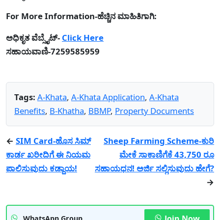
For More Information-ಹೆಚ್ಚಿನ ಮಾಹಿತಿಗಾಗಿ:
ಅಧಿಕೃತ ವೆಬ್ಸೈಟ್-
Click Here
ಸಹಾಯವಾಣಿ-7259585959
Tags:
A-Khata
,
A-Khata Application
,
A-Khata
Benefits
,
B-Khatha
,
BBMP
,
Property Documents
←
SIM Card-ಹೊಸ ಸಿಮ್
Sheep Farming Scheme-ಕುರಿ
ಕಾರ್ಡ ಖರೀದಿಗೆ ಈ ನಿಯಮ
ಮೇಕೆ ಸಾಕಾಣಿಗೆಕೆ 43,750 ರೂ
ಪಾಲಿಸುವುದು ಕಡ್ದಾಯ!
ಸಹಾಯಧನ! ಅರ್ಜಿ ಸಲ್ಲಿಸುವುದು ಹೇಗೆ?
→
Join Now
WhatsApp Group