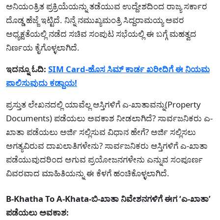
ಅನಿಯಂತ್ರಿತ ಪ್ರಕ್ರಿಯೆಯನ್ನು ತಡೆಯುವ ಉದ್ದೇಶದಿಂದ ರಾಜ್ಯ ಸರ್ಕಾರ
ದೊಡ್ಡ ಹೆಜ್ಜೆ ಇಟ್ಟಿದೆ. ನಿನ್ನೆ ನಮುಖ್ಯಮಂತ್ರಿ ಸಿದ್ದರಾಮಯ್ಯ ಅವರ
ಅಧ್ಯಕ್ಷತೆಯಲ್ಲಿ ನಡೆದ ಸಚಿವ ಸಂಪುಟ ಸಭೆಯಲ್ಲಿ ಈ ಬಗ್ಗೆ ಮಹತ್ವದ
ನಿರ್ಣಯ ಕೈಗೊಳ್ಳಲಾಗಿದೆ.
ಇದನ್ನೂ ಓದಿ:
SIM Card-ಹೊಸ ಸಿಮ್ ಕಾರ್ಡ ಖರೀದಿಗೆ ಈ ನಿಯಮ
ಪಾಲಿಸುವುದು ಕಡ್ದಾಯ!
ಪ್ರಸ್ತುತ ಲೇಖನದಲ್ಲಿ ಯಾವೆಲ್ಲ ಆಸ್ತಿಗಳಿಗೆ ಎ-ಖಾತಾವನ್ನು(Property
Documents) ಪಡೆಯಲು ಅವಕಾಶ ನೀಡಲಾಗಿದೆ? ಸಾರ್ವಜನಿಕರು ಎ-
ಖಾತಾ ಪಡೆಯಲು ಅರ್ಜಿ ಸಲ್ಲಿಸುವ ವಿಧಾನ ಹೇಗೆ? ಅರ್ಜಿ ಸಲ್ಲಿಸಲು
ಅಗತ್ಯವಿರುವ ದಾಖಲಾತಿಗಳೇನು? ಸಾರ್ವಜನಿಕರು ಆಸ್ತಿಗಳಿಗೆ ಎ-ಖಾತಾ
ಪಡೆಯುವುದರಿಂದ ಅಗುವ ಪ್ರಯೋಜನಗಳೇನು ಎನ್ನುವ ಸಂಪೂರ್ಣ
ವಿವರವಾದ ಮಾಹಿತಿಯನ್ನು ಈ ಕೆಳಗೆ ಹಂಚಿಕೊಳ್ಳಲಾಗಿದೆ.
B-Khatha To A-Khata-ಬಿ-ಖಾತಾ ನಿವೇಶನಗಳಿಗೆ ಈಗ ‘ಎ-ಖಾತಾ’
ಪಡೆಯಲು ಅವಕಾಶ: