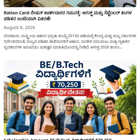
Ration Card-ರೇಷನ್ ಕಾರ್ಡ್‍ದಾರರ ಗಮನಕ್ಕೆ: ಆಗಸ್ಟ್ ಮತ್ತು ಸೆಪ್ಟೆಂಬರ್ ತಿಂಗಳ
ಪಡಿತರ ಜಂಟಿಯಾಗಿ ವಿತರಣೆ!
August 8, 2026
ಬೆಂಗಳೂರು: ರಾಷ್ಟ್ರೀಯ ಆಹಾರ ಭದ್ರತಾ ಕಾಯ್ದೆ 2013ರ ಅಡಿಯಲ್ಲಿ ಕೇಂದ್ರ ಮತ್ತು ರಾಜ್ಯ ಸರ್ಕಾರಗಳ
ನಿರ್ದೇಶನದಂತೆ, ರಾಜ್ಯದ ಪಡಿತರ ಚೀಟಿದಾರರಿಗೆ ಆಹಾರ, ನಾಗರಿಕ ಸರಬರಾಜು ಮತ್ತು ಗ್ರಾಹಕರ
ವ್ಯವಹಾರಗಳ ಇಲಾಖೆಯು ಮಹತ್ವದ ಮಾಹಿತಿಯೊಂದನ್ನು ನೀಡಿದೆ. ಆಗಸ್ಟ್-2026 ಹಾಗೂ
ಸೆಪ್ಟೆಂಬರ್-2026 ಈ ಎರಡೂ ತಿಂಗಳ ಆಹಾರ ಧಾನ್ಯಗಳ ವಿತರಣೆಯನ್ನು ಆಗಸ್ಟ್ ಮಾಹೆಯಲ್ಲೇ ಒಟ್ಟಿಗೆ
(ಜಂಟಿಯಾಗಿ) ನೀಡಲು ನಿರ್ಧರಿಸಲಾಗಿದೆ....