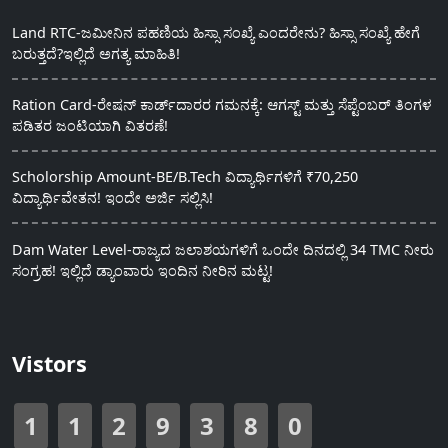
Land RTC-ಜಮೀನಿನ ಪಹಣಿಯ ಹಿಸ್ಸಾ ಸಂಖ್ಯೆ ಎಂದರೇನು? ಹಿಸ್ಸಾ ಸಂಖ್ಯೆ ಹೇಗೆ
ಬರುತ್ತದೆ?ಇಲ್ಲಿದೆ ಅಗತ್ಯ ಮಾಹಿತಿ!
Ration Card-ರೇಷನ್ ಕಾರ್ಡ್‍ದಾರರ ಗಮನಕ್ಕೆ: ಆಗಸ್ಟ್ ಮತ್ತು ಸೆಪ್ಟೆಂಬರ್ ತಿಂಗಳ
ಪಡಿತರ ಜಂಟಿಯಾಗಿ ವಿತರಣೆ!
Scholorship Amount-BE/B.Tech ವಿದ್ಯಾರ್ಥಿಗಳಿಗೆ ₹70,250
ವಿದ್ಯಾರ್ಥಿವೇತನ! ಇಂದೇ ಅರ್ಜಿ ಸಲ್ಲಿಸಿ!
Dam Water Level-ರಾಜ್ಯದ ಜಲಾಶಯಗಳಿಗೆ ಒಂದೇ ದಿನದಲ್ಲಿ 34 TMC ನೀರು
ಸಂಗ್ರಹ! ಇಲ್ಲಿದೆ ಡ್ಯಾಂವಾರು ಇಂದಿನ ನೀರಿನ ಮಟ್ಟ!
Vistors
1
1
2
9
3
8
0