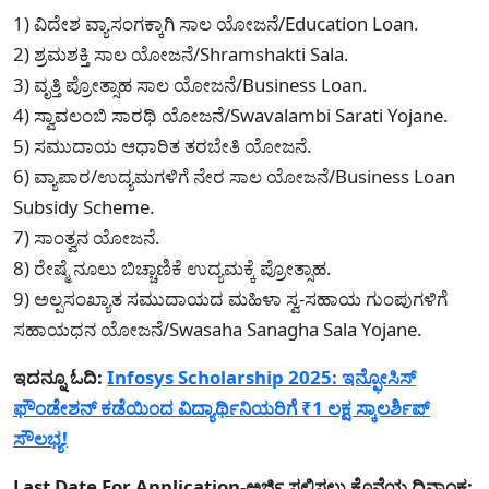
1) ವಿದೇಶ ವ್ಯಾಸಂಗಕ್ಕಾಗಿ ಸಾಲ ಯೋಜನೆ/Education Loan.
2) ಶ್ರಮಶಕ್ತಿ ಸಾಲ ಯೋಜನೆ/Shramshakti Sala.
3) ವೃತ್ತಿ ಪ್ರೋತ್ಸಾಹ ಸಾಲ ಯೋಜನೆ/Business Loan.
4) ಸ್ವಾವಲಂಬಿ ಸಾರಥಿ ಯೋಜನೆ/Swavalambi Sarati Yojane.
5) ಸಮುದಾಯ ಆಧಾರಿತ ತರಬೇತಿ ಯೋಜನೆ.
6) ವ್ಯಾಪಾರ/ಉದ್ಯಮಗಳಿಗೆ ನೇರ ಸಾಲ ಯೋಜನೆ/Business Loan
Subsidy Scheme.
7) ಸಾಂತ್ವನ ಯೋಜನೆ.
8) ರೇಷ್ಮೆ ನೂಲು ಬಿಚ್ಚಾಣಿಕೆ ಉದ್ಯಮಕ್ಕೆ ಪ್ರೋತ್ಸಾಹ.
9) ಅಲ್ಪಸಂಖ್ಯಾತ ಸಮುದಾಯದ ಮಹಿಳಾ ಸ್ವ-ಸಹಾಯ ಗುಂಪುಗಳಿಗೆ
ಸಹಾಯಧನ ಯೋಜನೆ/Swasaha Sanagha Sala Yojane.
ಇದನ್ನೂ ಓದಿ:
Infosys Scholarship 2025: ಇನ್ಫೋಸಿಸ್
ಫೌಂಡೇಶನ್ ಕಡೆಯಿಂದ ವಿದ್ಯಾರ್ಥಿನಿಯರಿಗೆ ₹1 ಲಕ್ಷ ಸ್ಕಾಲರ್ಶಿಪ್
ಸೌಲಭ್ಯ!
Last Date For Application-ಅರ್ಜಿ ಸಲ್ಲಿಸಲು ಕೊನೆಯ ದಿನಾಂಕ: