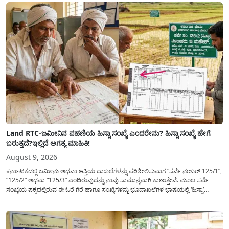
ವಿದ್ಯಾರ್ಥಿವೇತನವನ್ನು(Scholarship Application) ಪಡೆಯಲು ವಿದ್ಯಾರ್ಥಿಗಳಿಗೆ ಅರ್ಜಿ ಸಲ್ಲಿಸಲು
ಸರಳ...
Land RTC-ಜಮೀನಿನ ಪಹಣಿಯ ಹಿಸ್ಸಾ ಸಂಖ್ಯೆ ಎಂದರೇನು? ಹಿಸ್ಸಾ ಸಂಖ್ಯೆ ಹೇಗೆ
ಬರುತ್ತದೆ?ಇಲ್ಲಿದೆ ಅಗತ್ಯ ಮಾಹಿತಿ!
August 9, 2026
ಕರ್ನಾಟಕದಲ್ಲಿ ಜಮೀನು ಅಥವಾ ಆಸ್ತಿಯ ದಾಖಲೆಗಳನ್ನು ಪರಿಶೀಲಿಸುವಾಗ “ಸರ್ವೆ ನಂಬರ್ 125/1”,
“125/2” ಅಥವಾ “125/3” ಎಂದಿರುವುದನ್ನು ನಾವು ಸಾಮಾನ್ಯ​ವಾಗಿ ಕಾಣುತ್ತೇವೆ. ಮೂಲ ಸರ್ವೆ
ಸಂಖ್ಯೆಯ ಪಕ್ಕದಲ್ಲಿರುವ ಈ ಓರೆ ಗೆರೆ ಹಾಗೂ ಸಂಖ್ಯೆಗಳನ್ನು ಭೂದಾಖಲೆಗಳ ಭಾಷೆಯಲ್ಲಿ ‘ಹಿಸ್ಸಾ’
(Hissa) ಅಥವಾ ಉಪ-ವಿಭಾಗ (Sub-Division) ಎಂದು ಕರೆಯಲಾಗುತ್ತದೆ. ಸಾಮಾನ್ಯ ಜನರಿಗೆ ಈ
ಸಂಖ್ಯೆಗಳ ಹಿಂದಿನ ಸಂಪೂರ್ಣ...