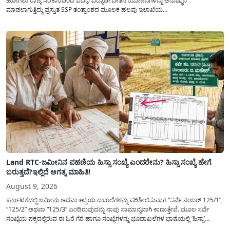
ಹೋಗಲು ರಾಜ್ಯ ಸರಕಾರದಿಂದ ವಿವಿಧ ವಿದ್ಯಾರ್ಥಿವೇತನ ಯೋಜನೆಗಳನ್ನು ಅನುಷ್ಥಾನ
ಮಾಡಲಾಗುತ್ತಿದ್ದು ಪ್ರಸ್ತುತ SSP ತಂತ್ರಾಂಶದ ಮೂಲಕ ಹಲವು ಇಲಾಖೆಯ
ವಿದ್ಯಾರ್ಥಿವೇತನವನ್ನು(Scholarship) ಪಡೆಯಲು ಅರ್ಹ ವಿದ್ಯಾರ್ಥಿಗಳಿಂದ ಅರ್ಜಿಯನ್ನು
ಆಹ್ವಾನಿಸಲಾಗಿದೆ. ರಾಜ್ಯ ಸರಕಾರದ ಎಲ್ಲಾ ಇಲಾಖೆ ಮತ್ತು ಯೋಜನೆಯ
ವಿದ್ಯಾರ್ಥಿವೇತನವನ್ನು(Scholarship Application) ಪಡೆಯಲು ವಿದ್ಯಾರ್ಥಿಗಳಿಗೆ ಅರ್ಜಿ ಸಲ್ಲಿಸಲು
ಸರಳ...
Land RTC-ಜಮೀನಿನ ಪಹಣಿಯ ಹಿಸ್ಸಾ ಸಂಖ್ಯೆ ಎಂದರೇನು? ಹಿಸ್ಸಾ ಸಂಖ್ಯೆ ಹೇಗೆ
ಬರುತ್ತದೆ?ಇಲ್ಲಿದೆ ಅಗತ್ಯ ಮಾಹಿತಿ!
August 9, 2026
ಕರ್ನಾಟಕದಲ್ಲಿ ಜಮೀನು ಅಥವಾ ಆಸ್ತಿಯ ದಾಖಲೆಗಳನ್ನು ಪರಿಶೀಲಿಸುವಾಗ “ಸರ್ವೆ ನಂಬರ್ 125/1”,
“125/2” ಅಥವಾ “125/3” ಎಂದಿರುವುದನ್ನು ನಾವು ಸಾಮಾನ್ಯ​ವಾಗಿ ಕಾಣುತ್ತೇವೆ. ಮೂಲ ಸರ್ವೆ
ಸಂಖ್ಯೆಯ ಪಕ್ಕದಲ್ಲಿರುವ ಈ ಓರೆ ಗೆರೆ ಹಾಗೂ ಸಂಖ್ಯೆಗಳನ್ನು ಭೂದಾಖಲೆಗಳ ಭಾಷೆಯಲ್ಲಿ ‘ಹಿಸ್ಸಾ’
(Hissa) ಅಥವಾ ಉಪ-ವಿಭಾಗ (Sub-Division) ಎಂದು ಕರೆಯಲಾಗುತ್ತದೆ. ಸಾಮಾನ್ಯ ಜನರಿಗೆ ಈ