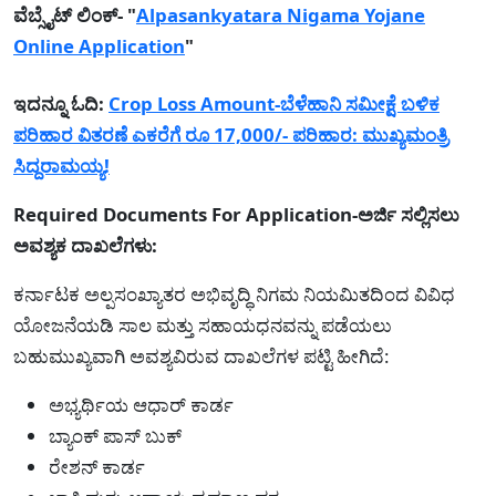
ವೆಬ್ಸೈಟ್ ಲಿಂಕ್- "
Alpasankyatara Nigama Yojane
Online Application
"
ಇದನ್ನೂ ಓದಿ:
Crop Loss Amount-ಬೆಳೆಹಾನಿ ಸಮೀಕ್ಷೆ ಬಳಿಕ
ಪರಿಹಾರ ವಿತರಣೆ ಎಕರೆಗೆ ರೂ 17,000/- ಪರಿಹಾರ: ಮುಖ್ಯಮಂತ್ರಿ
ಸಿದ್ದರಾಮಯ್ಯ!
Required Documents For Application-ಅರ್ಜಿ ಸಲ್ಲಿಸಲು
ಅವಶ್ಯಕ ದಾಖಲೆಗಳು:
ಕರ್ನಾಟಕ ಅಲ್ಪಸಂಖ್ಯಾತರ ಅಭಿವೃದ್ಧಿ ನಿಗಮ ನಿಯಮಿತದಿಂದ ವಿವಿಧ
ಯೋಜನೆಯಡಿ ಸಾಲ ಮತ್ತು ಸಹಾಯಧನವನ್ನು ಪಡೆಯಲು
ಬಹುಮುಖ್ಯವಾಗಿ ಅವಶ್ಯವಿರುವ ದಾಖಲೆಗಳ ಪಟ್ಟಿ ಹೀಗಿದೆ:
ಅಭ್ಯರ್ಥಿಯ ಆಧಾರ್ ಕಾರ್ಡ
ಬ್ಯಾಂಕ್ ಪಾಸ್ ಬುಕ್
ರೇಶನ್ ಕಾರ್ಡ