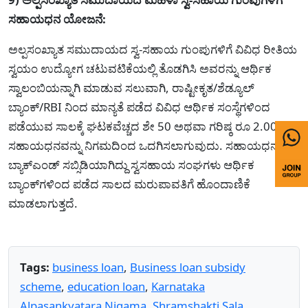
ಸಹಾಯಧನ ಯೋಜನೆ:
ಅಲ್ಪಸಂಖ್ಯಾತ ಸಮುದಾಯದ ಸ್ವ-ಸಹಾಯ ಗುಂಪುಗಳಿಗೆ ವಿವಿಧ ರೀತಿಯ
ಸ್ವಯಂ ಉದ್ಯೋಗ ಚಟುವಟಿಕೆಯಲ್ಲಿ ತೊಡಗಿಸಿ ಅವರನ್ನು ಆರ್ಥಿಕ
ಸ್ವಾಲಂಬಿಯನ್ನಾಗಿ ಮಾಡುವ ಸಲುವಾಗಿ, ರಾಷ್ಟೀಕೃತ/ಶೆಡ್ಯೂಲ್‌
ಬ್ಯಾಂಕ್/RBI ನಿಂದ ಮಾನ್ಯತೆ ಪಡೆದ ವಿವಿಧ ಆರ್ಥಿಕ ಸಂಸ್ಥೆಗಳಿಂದ
ಪಡೆಯುವ ಸಾಲಕ್ಕೆ ಘಟಕವೆಚ್ಚದ ಶೇ 50 ಅಥವಾ ಗರಿಷ್ಠ ರೂ 2.00 ಲಕ್ಷ
ಸಹಾಯಧನವನ್ನು ನಿಗಮದಿಂದ ಒದಗಿಸಲಾಗುವುದು. ಸಹಾಯಧನವು
ಬ್ಯಾಕ್‌ಎಂಡ್‌ ಸಬ್ಸಿಡಿಯಾಗಿದ್ದು ಸ್ವಸಹಾಯ ಸಂಘಗಳು ಆರ್ಥಿಕ
ಬ್ಯಾಂಕ್‌ಗಳಿಂದ ಪಡೆದ ಸಾಲದ ಮರುಪಾವತಿಗೆ ಹೊಂದಾಣಿಕೆ
ಮಾಡಲಾಗುತ್ತದೆ.
Tags:
business loan
,
Business loan subsidy
scheme
,
education loan
,
Karnataka
Alpasankyatara Nigama
,
Shramshakti Sala
,