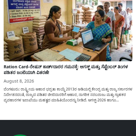
Ration Card-ರೇಷನ್ ಕಾರ್ಡ್‍ದಾರರ ಗಮನಕ್ಕೆ: ಆಗಸ್ಟ್ ಮತ್ತು ಸೆಪ್ಟೆಂಬರ್ ತಿಂಗಳ
ಪಡಿತರ ಜಂಟಿಯಾಗಿ ವಿತರಣೆ!
August 8, 2026
ಬೆಂಗಳೂರು: ರಾಷ್ಟ್ರೀಯ ಆಹಾರ ಭದ್ರತಾ ಕಾಯ್ದೆ 2013ರ ಅಡಿಯಲ್ಲಿ ಕೇಂದ್ರ ಮತ್ತು ರಾಜ್ಯ ಸರ್ಕಾರಗಳ
ನಿರ್ದೇಶನದಂತೆ, ರಾಜ್ಯದ ಪಡಿತರ ಚೀಟಿದಾರರಿಗೆ ಆಹಾರ, ನಾಗರಿಕ ಸರಬರಾಜು ಮತ್ತು ಗ್ರಾಹಕರ
ವ್ಯವಹಾರಗಳ ಇಲಾಖೆಯು ಮಹತ್ವದ ಮಾಹಿತಿಯೊಂದನ್ನು ನೀಡಿದೆ. ಆಗಸ್ಟ್-2026 ಹಾಗೂ
ಸೆಪ್ಟೆಂಬರ್-2026 ಈ ಎರಡೂ ತಿಂಗಳ ಆಹಾರ ಧಾನ್ಯಗಳ ವಿತರಣೆಯನ್ನು ಆಗಸ್ಟ್ ಮಾಹೆಯಲ್ಲೇ ಒಟ್ಟಿಗೆ
(ಜಂಟಿಯಾಗಿ) ನೀಡಲು ನಿರ್ಧರಿಸಲಾಗಿದೆ....