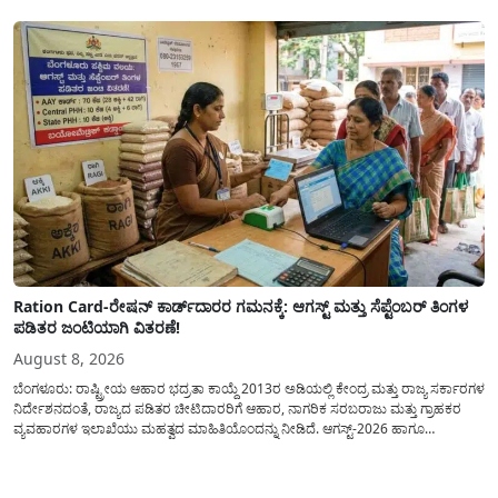
ಸಂಖ್ಯೆಗಳ ಹಿಂದಿನ ಸಂಪೂರ್ಣ...
Ration Card-ರೇಷನ್ ಕಾರ್ಡ್‍ದಾರರ ಗಮನಕ್ಕೆ: ಆಗಸ್ಟ್ ಮತ್ತು ಸೆಪ್ಟೆಂಬರ್ ತಿಂಗಳ
ಪಡಿತರ ಜಂಟಿಯಾಗಿ ವಿತರಣೆ!
August 8, 2026
ಬೆಂಗಳೂರು: ರಾಷ್ಟ್ರೀಯ ಆಹಾರ ಭದ್ರತಾ ಕಾಯ್ದೆ 2013ರ ಅಡಿಯಲ್ಲಿ ಕೇಂದ್ರ ಮತ್ತು ರಾಜ್ಯ ಸರ್ಕಾರಗಳ
ನಿರ್ದೇಶನದಂತೆ, ರಾಜ್ಯದ ಪಡಿತರ ಚೀಟಿದಾರರಿಗೆ ಆಹಾರ, ನಾಗರಿಕ ಸರಬರಾಜು ಮತ್ತು ಗ್ರಾಹಕರ
ವ್ಯವಹಾರಗಳ ಇಲಾಖೆಯು ಮಹತ್ವದ ಮಾಹಿತಿಯೊಂದನ್ನು ನೀಡಿದೆ. ಆಗಸ್ಟ್-2026 ಹಾಗೂ
ಸೆಪ್ಟೆಂಬರ್-2026 ಈ ಎರಡೂ ತಿಂಗಳ ಆಹಾರ ಧಾನ್ಯಗಳ ವಿತರಣೆಯನ್ನು ಆಗಸ್ಟ್ ಮಾಹೆಯಲ್ಲೇ ಒಟ್ಟಿಗೆ
(ಜಂಟಿಯಾಗಿ) ನೀಡಲು ನಿರ್ಧರಿಸಲಾಗಿದೆ....