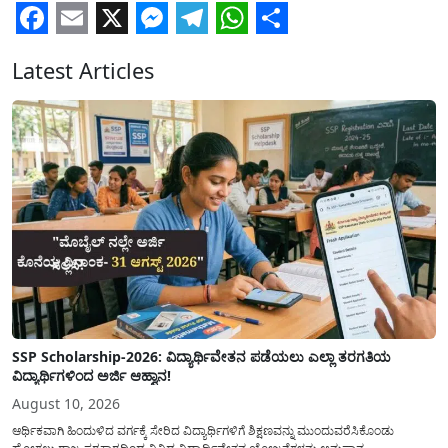
Facebook
Email
X
Messenger
Telegram
WhatsApp
Share
Latest Articles
SSP Scholarship-2026: ವಿದ್ಯಾರ್ಥಿವೇತನ ಪಡೆಯಲು ಎಲ್ಲಾ ತರಗತಿಯ
ವಿದ್ಯಾರ್ಥಿಗಳಿಂದ ಅರ್ಜಿ ಆಹ್ವಾನ!
August 10, 2026
ಆರ್ಥಿಕವಾಗಿ ಹಿಂದುಳಿದ ವರ್ಗಕ್ಕೆ ಸೇರಿದ ವಿದ್ಯಾರ್ಥಿಗಳಿಗೆ ಶಿಕ್ಷಣವನ್ನು ಮುಂದುವರೆಸಿಕೊಂಡು