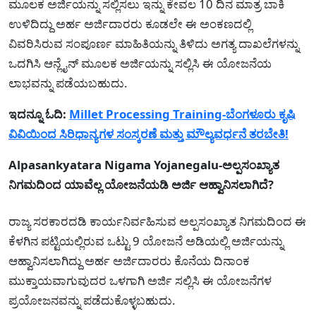
ಮೂಲಕ ಅರ್ಜಿಯನ್ನು ಸಲ್ಲಿಸಲು ಇನ್ನು ಕೇವಲ 10 ದಿನ ಮಾತ್ರ ಬಾಕಿ
ಉಳಿದಿದ್ದು ಅರ್ಹ ಅರ್ಜಿದಾರರು ಕೂಡಲೇ ಈ ಅಂಕಣದಲ್ಲಿ
ವಿವರಿಸಿರುವ ಸಂಪೂರ್ಣ ಮಾಹಿತಿಯನ್ನು ತಿಳಿದು ಅಗತ್ಯ ದಾಖಲೆಗಳನ್ನು
ಒದಗಿಸಿ ಆನ್ಲೈನ್ ಮೂಲಕ ಅರ್ಜಿಯನ್ನು ಸಲ್ಲಿಸಿ ಈ ಯೋಜನೆಯ
ಲಾಭವನ್ನು ಪಡೆಯಬಹುದು.
ಇದನ್ನೂ ಓದಿ:
Millet Processing Training-ಬೆಂಗಳೂರು ಕೃಷಿ
ವಿವಿಯಿಂದ ಸಿರಿಧಾನ್ಯಗಳ ಸಂಸ್ಕರಣೆ ಮತ್ತು ಮೌಲ್ಯವರ್ಧನೆ ತರಬೇತಿ!
Alpasankyatara Nigama Yojanegalu-ಅಲ್ಪಸಂಖ್ಯಾತ
ನಿಗಮದಿಂದ ಯಾವೆಲ್ಲ ಯೋಜನೆಯಡಿ ಅರ್ಜಿ ಆಹ್ವಾನಿಸಲಾಗಿದೆ?
ರಾಜ್ಯ ಸರಕಾರದಡಿ ಕಾರ್ಯನಿರ್ವಹಿಸುವ ಅಲ್ಪಸಂಖ್ಯಾತ ನಿಗಮದಿಂದ ಈ
ಕೆಳಗಿನ ಪಟ್ಟಿಯಲ್ಲಿರುವ ಒಟ್ಟು 9 ಯೋಜನೆ ಅಡಿಯಲ್ಲಿ ಅರ್ಜಿಯನ್ನು
ಆಹ್ವಾನಿಸಲಾಗಿದ್ದು ಅರ್ಹ ಅರ್ಜಿದಾರರು ಕೊನೆಯ ದಿನಾಂಕ
ಮುಕ್ತಾಯವಾಗುವುದರ ಒಳಗಾಗಿ ಅರ್ಜಿ ಸಲ್ಲಿಸಿ ಈ ಯೋಜನೆಗಳ
ಪ್ರಯೋಜನವನ್ನು ಪಡೆದುಕೊಳ್ಳಬಹುದು.