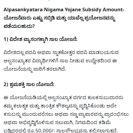
Alpasankyatara Nigama Yojane Subsidy Amount-
ಯೋಜನೆವಾರು ಎಷ್ಟು ಸಬ್ಸಿಡಿ ಮತ್ತು ಯಾವೆಲ್ಲ ಪ್ರಯೋಜನವನ್ನು
ಪಡೆಯಬಹುದು?
1) ವಿದೇಶ ವ್ಯಾಸಂಗಕ್ಕಾಗಿ ಸಾಲ ಯೋಜನೆ:
ವಿದೇಶದಲ್ಲ ಪದವಿ ಅಥವಾ ಸ್ನಾತಕೋತ್ತರ ಪದವಿ ಮಾಡಬಯಸುವ
ಅಲ್ಪಸಂಖ್ಯಾತರ ವಿದ್ಯಾರ್ಥಿಗಳಿಗೆ ಸಾಲ ನೀಡುವ ಉದ್ದೇಶದಿಂದ ಈ
ಯೋಜನೆಯನ್ನು ಜಾರಿಗೆ ತರಲಾಗಿದೆ.
2) ಶ್ರಮಶಕ್ತಿ ಸಾಲ ಯೋಜನೆ:
ಈ ಯೋಜನೆಯಡಿಯಲ್ಲಿ ಅಲ್ಪಸಂಖ್ಯಾತ ವರ್ಗದ ಕುಲಕಸುಬುದಾರರು
ತಮ್ಮ ಕಲಾತ್ಮಕ ಮತ್ತು ತಾಂತ್ರಿಕ ಕೌಶಲ್ಯವನ್ನು ವೃದ್ದಿಸಿಕೊಂಡು ಅದೇ
ಕಸುಬನ್ನು ಮುಂದುವರೆಸಲು ಅಥವಾ ಸಣ್ಣ ವ್ಯಾಪಾರವನ್ನು ಪ್ರಾರಂಭಿಸಲು
ಅಥವಾ ಅಭಿವೃದ್ದಿಗೊಳಿಸುವ ಸಲುವಾಗಿ, ನಿಗಮದಿಂದ ಕಡಿಮೆ
ಬಡ್ಡಿದರದಲ್ಲಿ ರೂ.50,000/- ಸಾಲಸೌಲಭ್ಯವನ್ನು ಕಲ್ಪಿಸಲಾಗುತ್ತದೆ.