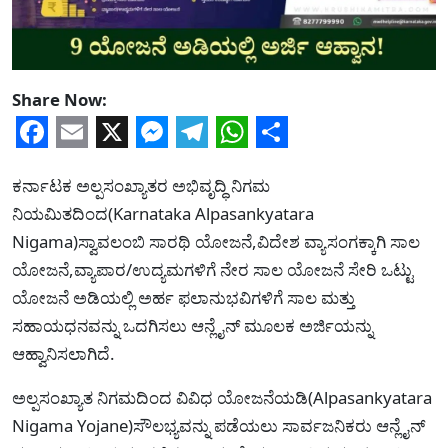
Share Now:
Facebook
Email
X
Messenger
Telegram
WhatsApp
Share
ಕರ್ನಾಟಕ ಅಲ್ಪಸಂಖ್ಯಾತರ ಅಭಿವೃದ್ಧಿ ನಿಗಮ
ನಿಯಮಿತದಿಂದ(Karnataka Alpasankyatara
Nigama)ಸ್ವಾವಲಂಬಿ ಸಾರಥಿ ಯೋಜನೆ,ವಿದೇಶ ವ್ಯಾಸಂಗಕ್ಕಾಗಿ ಸಾಲ
ಯೋಜನೆ,ವ್ಯಾಪಾರ/ಉದ್ಯಮಗಳಿಗೆ ನೇರ ಸಾಲ ಯೋಜನೆ ಸೇರಿ ಒಟ್ಟು
ಯೋಜನೆ ಅಡಿಯಲ್ಲಿ ಅರ್ಹ ಫಲಾನುಭವಿಗಳಿಗೆ ಸಾಲ ಮತ್ತು
ಸಹಾಯಧನವನ್ನು ಒದಗಿಸಲು ಆನ್ಲೈನ್ ಮೂಲಕ ಅರ್ಜಿಯನ್ನು
ಆಹ್ವಾನಿಸಲಾಗಿದೆ.
ಅಲ್ಪಸಂಖ್ಯಾತ ನಿಗಮದಿಂದ ವಿವಿಧ ಯೋಜನೆಯಡಿ(Alpasankyatara
Nigama Yojane)ಸೌಲಭ್ಯವನ್ನು ಪಡೆಯಲು ಸಾರ್ವಜನಿಕರು ಆನ್ಲೈನ್