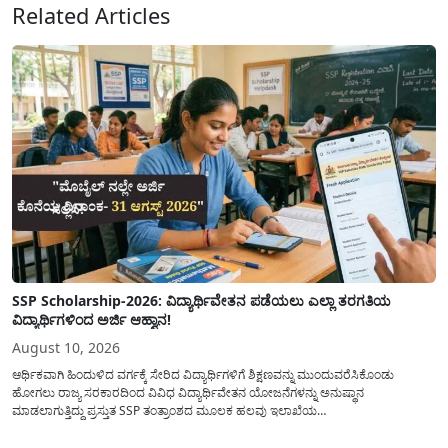
Related Articles
SSP Scholarship-2026: ವಿದ್ಯಾರ್ಥಿವೇತನ ಪಡೆಯಲು ಎಲ್ಲಾ ತರಗತಿಯ
ವಿದ್ಯಾರ್ಥಿಗಳಿಂದ ಅರ್ಜಿ ಆಹ್ವಾನ!
August 10, 2026
ಆರ್ಥಿಕವಾಗಿ ಹಿಂದುಳಿದ ವರ್ಗಕ್ಕೆ ಸೇರಿದ ವಿದ್ಯಾರ್ಥಿಗಳಿಗೆ ಶಿಕ್ಷಣವನ್ನು ಮುಂದುವರೆಸಿಕೊಂಡು
ಹೋಗಲು ರಾಜ್ಯ ಸರಕಾರದಿಂದ ವಿವಿಧ ವಿದ್ಯಾರ್ಥಿವೇತನ ಯೋಜನೆಗಳನ್ನು ಅನುಷ್ಥಾನ
ಮಾಡಲಾಗುತ್ತಿದ್ದು ಪ್ರಸ್ತುತ SSP ತಂತ್ರಾಂಶದ ಮೂಲಕ ಹಲವು ಇಲಾಖೆಯ
ವಿದ್ಯಾರ್ಥಿವೇತನವನ್ನು(Scholarship) ಪಡೆಯಲು ಅರ್ಹ ವಿದ್ಯಾರ್ಥಿಗಳಿಂದ ಅರ್ಜಿಯನ್ನು
ಆಹ್ವಾನಿಸಲಾಗಿದೆ. ರಾಜ್ಯ ಸರಕಾರದ ಎಲ್ಲಾ ಇಲಾಖೆ ಮತ್ತು ಯೋಜನೆಯ