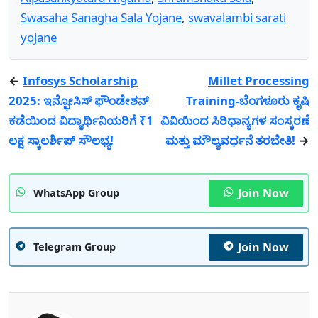
Swasaha Sanagha Sala Yojane
,
swavalambi sarati
yojane
←
Infosys Scholarship
Millet Processing
2025: ಇನ್ಫೋಸಿಸ್ ಫೌಂಡೇಶನ್
Training-ಬೆಂಗಳೂರು ಕೃಷಿ
ಕಡೆಯಿಂದ ವಿದ್ಯಾರ್ಥಿನಿಯರಿಗೆ ₹1
ವಿವಿಯಿಂದ ಸಿರಿಧಾನ್ಯಗಳ ಸಂಸ್ಕರಣೆ
ಲಕ್ಷ ಸ್ಕಾಲರ್ಶಿಪ್ ಸೌಲಭ್ಯ!
ಮತ್ತು ಮೌಲ್ಯವರ್ಧನೆ ತರಬೇತಿ!
→
Join Now
WhatsApp Group
Join Now
Telegram Group