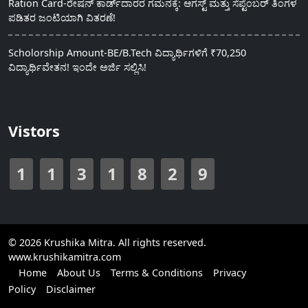
Ration Card-ರೇಷನ್ ಕಾರ್ಡ್‍ದಾರರ ಗಮನಕ್ಕೆ: ಆಗಸ್ಟ್ ಮತ್ತು ಸೆಪ್ಟೆಂಬರ್ ತಿಂಗಳ
ಪಡಿತರ ಜಂಟಿಯಾಗಿ ವಿತರಣೆ!
Scholorship Amount-BE/B.Tech ವಿದ್ಯಾರ್ಥಿಗಳಿಗೆ ₹70,250
ವಿದ್ಯಾರ್ಥಿವೇತನ! ಇಂದೇ ಅರ್ಜಿ ಸಲ್ಲಿಸಿ!
Vistors
1
1
3
1
8
2
9
© 2026 Krushika Mitra. All rights reserved.
www.krushikamitra.com
Home
About Us
Terms & Conditions
Privacy
Policy
Disclaimer