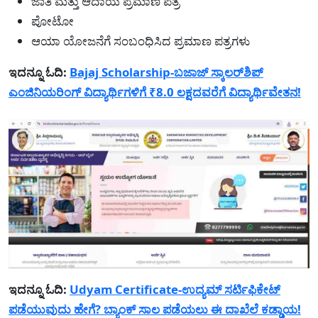
ಜಾತಿ ಮತ್ತು ಆದಾಯ ಪ್ರಮಾಣ ಪತ್ರ
ಪೋಟೋ
ಆಯಾ ಯೋಜನೆಗೆ ಸಂಬಂಧಿಸಿದ ಪ್ರಮಾಣ ಪತ್ರಗಳು
ಇದನ್ನೂ ಓದಿ:
Bajaj Scholarship-ಬಜಾಜ್ ಸ್ಕಾಲರ್‌ಶಿಪ್
ಎಂಜಿನಿಯರಿಂಗ್ ವಿದ್ಯಾರ್ಥಿಗಳಿಗೆ ₹8.0 ಲಕ್ಷದವರೆಗೆ ವಿದ್ಯಾರ್ಥಿವೇತನ!
ಇದನ್ನೂ ಓದಿ:
Udyam Certificate-ಉದ್ಯಮ್ ಸರ್ಟಿಫಿಕೇಟ್
ಪಡೆಯುವುದು ಹೇಗೆ? ಬ್ಯಾಂಕ್ ಸಾಲ ಪಡೆಯಲು ಈ ದಾಖೆಲೆ ಕಡ್ಡಾಯ!