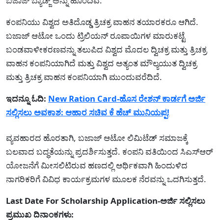
ಬಜಾಜ್ ಬ್ಯಾಡ್ಜ್ ಅನ್ನು ಹೊಂದಿವೆ.
ಕಂಪನಿಯು ವಿಶ್ವದ ಅತಿದೊಡ್ಡ ತ್ರಿಚಕ್ರ ವಾಹನ ತಯಾರಕರೂ ಆಗಿದೆ.
ಬಜಾಜ್ ಆಟೋ ಒಂದು ಟ್ರಿಲಿಯನ್ ರೂಪಾಯಿಗಳ ಮಾರುಕಟ್ಟೆ
ಬಂಡವಾಳೀಕರಣವನ್ನು ತಲುಪಿದ ವಿಶ್ವದ ಮೊದಲ ದ್ವಿಚಕ್ರ ಮತ್ತು ತ್ರಿಚಕ್ರ
ವಾಹನ ಕಂಪನಿಯಾಗಿದೆ ಮತ್ತು ವಿಶ್ವದ ಅತ್ಯಂತ ಮೌಲ್ಯಯುತ ದ್ವಿಚಕ್ರ
ಮತ್ತು ತ್ರಿಚಕ್ರ ವಾಹನ ಕಂಪನಿಯಾಗಿ ಮುಂದುವರೆದಿದೆ.
ಇದನ್ನೂ ಓದಿ:
New Ration Card-ಹೊಸ ರೇಶನ್ ಕಾರ್ಡಗೆ ಅರ್ಜಿ
ಸಲ್ಲಿಸಲು ಅವಕಾಶ: ಆಹಾರ ಸಚಿವ ಕೆ ಹೆಚ್ ಮುನಿಯಪ್ಪ!
ವ್ಯವಹಾರದ ಹೊರತಾಗಿ, ಬಜಾಜ್ ಆಟೋ ಲಿಮಿಟೆಡ್ ಸಮಾಜಕ್ಕೆ
ಬಲವಾದ ಬದ್ಧತೆಯನ್ನು ಪ್ರದರ್ಶಿಸುತ್ತದೆ. ಕಂಪನಿ ವತಿಯಿಂದ ಸಿಎಸ್‌ಆರ್
ಯೋಜನೆಗೆ ಮೀಸಲಿಟಿರುವ ಹಣದಲ್ಲಿ ಆರ್ಥಿಕವಾಗಿ ಹಿಂದುಳಿದ
ನಾಗರಿಕರಿಗೆ ವಿವಿಧ ಕಾರ್ಯಕ್ರಮಗಳ ಮೂಲಕ ನೆರವನ್ನು ಒದಗಿಸುತ್ತದೆ.
Last Date For Scholarship Application-ಅರ್ಜಿ ಸಲ್ಲಿಸಲು
ಪ್ರಮುಖ ದಿನಾಂಕಗಳು: