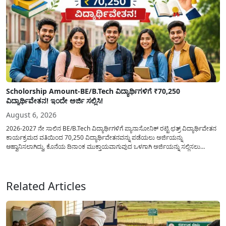
Scholorship Amount-BE/B.Tech ವಿದ್ಯಾರ್ಥಿಗಳಿಗೆ ₹70,250
ವಿದ್ಯಾರ್ಥಿವೇತನ! ಇಂದೇ ಅರ್ಜಿ ಸಲ್ಲಿಸಿ!
August 6, 2026
2026-2027 ನೇ ಸಾಲಿನ BE/B.Tech ವಿದ್ಯಾರ್ಥಿಗಳಿಗೆ ಪ್ಯಾನಾಸೋನಿಕ್ ರಟ್ಟಿ ಛತ್ರ್ ವಿದ್ಯಾರ್ಥಿವೇತನ
ಕಾರ್ಯಕ್ರಮದ ವತಿಯಿಂದ 70,250 ವಿದ್ಯಾರ್ಥಿವೇತನವನ್ನು ಪಡೆಯಲು ಅರ್ಜಿಯನ್ನು
ಆಹ್ವಾನಿಸಲಾಗಿದ್ದು, ಕೊನೆಯ ದಿನಾಂಕ ಮುಕ್ತಾಯವಾಗುವುದ ಒಳಗಾಗಿ ಅರ್ಜಿಯನ್ನು ಸಲ್ಲಿಸಲು
ಕೋರಿದೆ. ಆರ್ಥಿಕವಾಗಿ ಹಿಂದುಳಿದ ಹಾಗೂ ಬಡ ಕುಟುಂಬ ವರ್ಗದ ವಿದ್ಯಾರ್ಥಿಗಳು ಅವರ ಮುಂದಿನ
ಶಿಕ್ಷಣವನ್ನು ಮುಂದುವರಿಸಲು ಯಾವುದೇ ಅಡಚಣೆಯಾಗದಂತೆ ನೋಡಿಕೊಳ್ಳಲು ಈ ಯೋಜನೆಯನ್ನು
ಜಾರಿಗೆ...
Related Articles