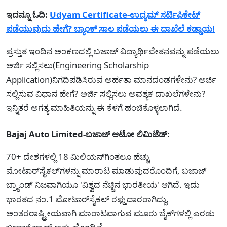
ಇದನ್ನೂ ಓದಿ:
Udyam Certificate-ಉದ್ಯಮ್ ಸರ್ಟಿಫಿಕೇಟ್
ಪಡೆಯುವುದು ಹೇಗೆ? ಬ್ಯಾಂಕ್ ಸಾಲ ಪಡೆಯಲು ಈ ದಾಖೆಲೆ ಕಡ್ಡಾಯ!
ಪ್ರಸ್ತುತ ಇಂದಿನ ಅಂಕಣದಲ್ಲಿ ಬಜಾಜ್ ವಿದ್ಯಾರ್ಥಿವೇತನವನ್ನು ಪಡೆಯಲು
ಅರ್ಜಿ ಸಲ್ಲಿಸಲು(Engineering Scholarship
Application)ನಿಗದಿಪಡಿಸಿರುವ ಅರ್ಹತಾ ಮಾನದಂಡಗಳೇನು? ಅರ್ಜಿ
ಸಲ್ಲಿಸುವ ವಿಧಾನ ಹೇಗೆ? ಅರ್ಜಿ ಸಲ್ಲಿಸಲು ಅವಶ್ಯಕ ದಾಖಲೆಗಳೇನು?
ಇನ್ನಿತರೆ ಅಗತ್ಯ ಮಾಹಿತಿಯನ್ನು ಈ ಕೆಳಗೆ ಹಂಚಿಕೊಳ್ಳಲಾಗಿದೆ.
Bajaj Auto Limited-ಬಜಾಜ್ ಆಟೋ ಲಿಮಿಟೆಡ್:
70+ ದೇಶಗಳಲ್ಲಿ 18 ಮಿಲಿಯನ್‌ಗಿಂತಲೂ ಹೆಚ್ಚು
ಮೋಟಾರ್‌ಸೈಕಲ್‌ಗಳನ್ನು ಮಾರಾಟ ಮಾಡುವುದರೊಂದಿಗೆ, ಬಜಾಜ್
ಬ್ರ್ಯಾಂಡ್ ನಿಜವಾಗಿಯೂ 'ವಿಶ್ವದ ನೆಚ್ಚಿನ ಭಾರತೀಯ' ಆಗಿದೆ. ಇದು
ಭಾರತದ ನಂ.1 ಮೋಟಾರ್‌ಸೈಕಲ್ ರಫ್ತುದಾರರಾಗಿದ್ದು,
ಅಂತರರಾಷ್ಟ್ರೀಯವಾಗಿ ಮಾರಾಟವಾಗುವ ಮೂರು ಬೈಕ್‌ಗಳಲ್ಲಿ ಎರಡು