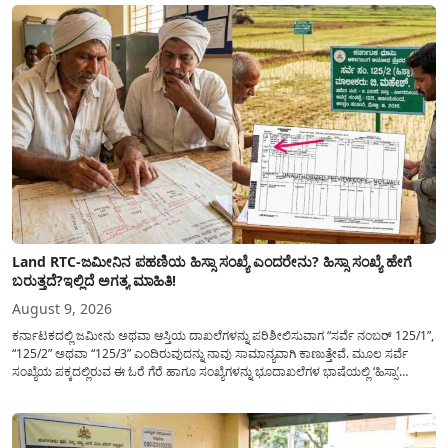
Land RTC-ಜಮೀನಿನ ಪಹಣಿಯ ಹಿಸ್ಸಾ ಸಂಖ್ಯೆ ಎಂದರೇನು? ಹಿಸ್ಸಾ ಸಂಖ್ಯೆ ಹೇಗೆ
ಬರುತ್ತದೆ?ಇಲ್ಲಿದೆ ಅಗತ್ಯ ಮಾಹಿತಿ!
August 9, 2026
ಕರ್ನಾಟಕದಲ್ಲಿ ಜಮೀನು ಅಥವಾ ಆಸ್ತಿಯ ದಾಖಲೆಗಳನ್ನು ಪರಿಶೀಲಿಸುವಾಗ “ಸರ್ವೆ ನಂಬರ್ 125/1”,
“125/2” ಅಥವಾ “125/3” ಎಂದಿರುವುದನ್ನು ನಾವು ಸಾಮಾನ್ಯ​ವಾಗಿ ಕಾಣುತ್ತೇವೆ. ಮೂಲ ಸರ್ವೆ
ಸಂಖ್ಯೆಯ ಪಕ್ಕದಲ್ಲಿರುವ ಈ ಓರೆ ಗೆರೆ ಹಾಗೂ ಸಂಖ್ಯೆಗಳನ್ನು ಭೂದಾಖಲೆಗಳ ಭಾಷೆಯಲ್ಲಿ ‘ಹಿಸ್ಸಾ’
(Hissa) ಅಥವಾ ಉಪ-ವಿಭಾಗ (Sub-Division) ಎಂದು ಕರೆಯಲಾಗುತ್ತದೆ. ಸಾಮಾನ್ಯ ಜನರಿಗೆ ಈ
ಸಂಖ್ಯೆಗಳ ಹಿಂದಿನ ಸಂಪೂರ್ಣ...