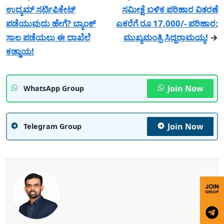
ಉದ್ಯಮ್ ಸರ್ಟಿಫಿಕೇಟ್
ಸಮೀಕ್ಷೆ ಬಳಿಕ ಪರಿಹಾರ ವಿತರಣೆ
ಪಡೆಯುವುದು ಹೇಗೆ? ಬ್ಯಾಂಕ್
ಎಕರೆಗೆ ರೂ 17,000/- ಪರಿಹಾರ:
ಸಾಲ ಪಡೆಯಲು ಈ ದಾಖೆಲೆ
ಮುಖ್ಯಮಂತ್ರಿ ಸಿದ್ದರಾಮಯ್ಯ!
→
ಕಡ್ಡಾಯ!
Join Now
WhatsApp Group
Join Now
Telegram Group