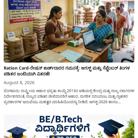
Ration Card-ರೇಷನ್ ಕಾರ್ಡ್‍ದಾರರ ಗಮನಕ್ಕೆ: ಆಗಸ್ಟ್ ಮತ್ತು ಸೆಪ್ಟೆಂಬರ್ ತಿಂಗಳ
ಪಡಿತರ ಜಂಟಿಯಾಗಿ ವಿತರಣೆ!
August 8, 2026
ಬೆಂಗಳೂರು: ರಾಷ್ಟ್ರೀಯ ಆಹಾರ ಭದ್ರತಾ ಕಾಯ್ದೆ 2013ರ ಅಡಿಯಲ್ಲಿ ಕೇಂದ್ರ ಮತ್ತು ರಾಜ್ಯ ಸರ್ಕಾರಗಳ
ನಿರ್ದೇಶನದಂತೆ, ರಾಜ್ಯದ ಪಡಿತರ ಚೀಟಿದಾರರಿಗೆ ಆಹಾರ, ನಾಗರಿಕ ಸರಬರಾಜು ಮತ್ತು ಗ್ರಾಹಕರ
ವ್ಯವಹಾರಗಳ ಇಲಾಖೆಯು ಮಹತ್ವದ ಮಾಹಿತಿಯೊಂದನ್ನು ನೀಡಿದೆ. ಆಗಸ್ಟ್-2026 ಹಾಗೂ
ಸೆಪ್ಟೆಂಬರ್-2026 ಈ ಎರಡೂ ತಿಂಗಳ ಆಹಾರ ಧಾನ್ಯಗಳ ವಿತರಣೆಯನ್ನು ಆಗಸ್ಟ್ ಮಾಹೆಯಲ್ಲೇ ಒಟ್ಟಿಗೆ
(ಜಂಟಿಯಾಗಿ) ನೀಡಲು ನಿರ್ಧರಿಸಲಾಗಿದೆ....