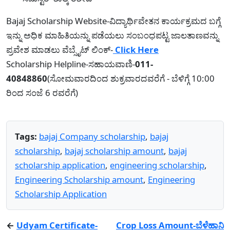
Bajaj Scholarship Website-ವಿದ್ಯಾರ್ಥಿವೇತನ ಕಾರ್ಯಕ್ರಮದ ಬಗ್ಗೆ
ಇನ್ನು ಅಧಿಕ ಮಾಹಿತಿಯನ್ನು ಪಡೆಯಲು ಸಂಬಂಧಪಟ್ಟ ಜಾಲತಾಣವನ್ನು
ಪ್ರವೇಶ ಮಾಡಲು ವೆಬ್ಸೈಟ್ ಲಿಂಕ್-
Click Here
Scholarship Helpline-ಸಹಾಯವಾಣಿ-
011-
40848860
(ಸೋಮವಾರದಿಂದ ಶುಕ್ರವಾರದವರೆಗೆ - ಬೆಳಿಗ್ಗೆ 10:00
ರಿಂದ ಸಂಜೆ 6 ರವರೆಗೆ)
Tags:
bajaj Company scholarship
,
bajaj
scholarship
,
bajaj scholarship amount
,
bajaj
scholarship application
,
engineering scholarship
,
Engineering Scholarship amount
,
Engineering
Scholarship Application
←
Udyam Certificate-
Crop Loss Amount-ಬೆಳೆಹಾನಿ