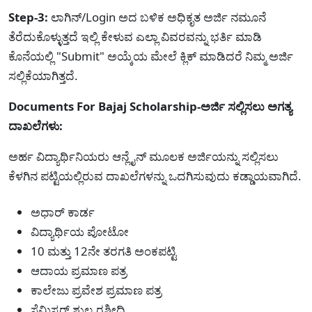
Step-3:
ಲಾಗಿನ್/Login ಅದ ಬಳಿಕ ಅಧಿಕೃತ ಅರ್ಜಿ ನಮೂನೆ
ತೆರೆದುಕೊಳ್ಳುತ್ತದೆ ಇಲ್ಲಿ ಕೇಳುವ ಎಲ್ಲಾ ವಿವರವನ್ನು ಭರ್ತಿ ಮಾಡಿ
ಕೊನೆಯಲ್ಲಿ "Submit" ಅಯ್ಕೆಯ ಮೇಲೆ ಕ್ಲಿಕ್ ಮಾಡಿದರೆ ನಿಮ್ಮ ಅರ್ಜಿ
ಸಲ್ಲಿಕೆಯಾಗಿತ್ತದೆ.
Documents For Bajaj Scholarship-ಅರ್ಜಿ ಸಲ್ಲಿಸಲು ಅಗತ್ಯ
ದಾಖಲೆಗಳು:
ಅರ್ಹ ವಿದ್ಯಾರ್ಥಿನಿಯರು ಆನ್ಲೈನ್ ಮೂಲಕ ಅರ್ಜಿಯನ್ನು ಸಲ್ಲಿಸಲು
ಕೆಳಗಿನ ಪಟ್ಟಿಯಲ್ಲಿರುವ ದಾಖಲೆಗಳನ್ನು ಒದಗಿಸುವುದು ಕಡ್ಡಾಯವಾಗಿದೆ.
ಅಧಾರ್ ಕಾರ್ಡ
ವಿದ್ಯಾರ್ಥಿಯ ಪೋಟೋ
10 ಮತ್ತು 12ನೇ ತರಗತಿ ಅಂಕಪಟ್ಟಿ
ಆದಾಯ ಪ್ರಮಾಣ ಪತ್ರ
ಕಾಲೇಜು ಪ್ರವೇಶ ಪ್ರಮಾಣ ಪತ್ರ
ಸೆಮಿಸ್ಟರ್ ಶುಲ್ಕ ರಶೀದಿ