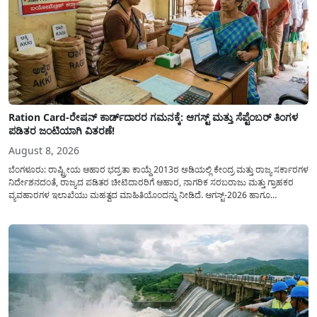
Ration Card-ರೇಷನ್ ಕಾರ್ಡ್‍ದಾರರ ಗಮನಕ್ಕೆ: ಆಗಸ್ಟ್ ಮತ್ತು ಸೆಪ್ಟೆಂಬರ್ ತಿಂಗಳ
ಪಡಿತರ ಜಂಟಿಯಾಗಿ ವಿತರಣೆ!
August 8, 2026
ಬೆಂಗಳೂರು: ರಾಷ್ಟ್ರೀಯ ಆಹಾರ ಭದ್ರತಾ ಕಾಯ್ದೆ 2013ರ ಅಡಿಯಲ್ಲಿ ಕೇಂದ್ರ ಮತ್ತು ರಾಜ್ಯ ಸರ್ಕಾರಗಳ
ನಿರ್ದೇಶನದಂತೆ, ರಾಜ್ಯದ ಪಡಿತರ ಚೀಟಿದಾರರಿಗೆ ಆಹಾರ, ನಾಗರಿಕ ಸರಬರಾಜು ಮತ್ತು ಗ್ರಾಹಕರ
ವ್ಯವಹಾರಗಳ ಇಲಾಖೆಯು ಮಹತ್ವದ ಮಾಹಿತಿಯೊಂದನ್ನು ನೀಡಿದೆ. ಆಗಸ್ಟ್-2026 ಹಾಗೂ
ಸೆಪ್ಟೆಂಬರ್-2026 ಈ ಎರಡೂ ತಿಂಗಳ ಆಹಾರ ಧಾನ್ಯಗಳ ವಿತರಣೆಯನ್ನು ಆಗಸ್ಟ್ ಮಾಹೆಯಲ್ಲೇ ಒಟ್ಟಿಗೆ
(ಜಂಟಿಯಾಗಿ) ನೀಡಲು ನಿರ್ಧರಿಸಲಾಗಿದೆ....