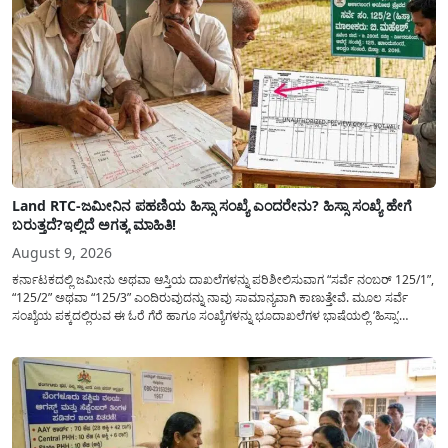
Land RTC-ಜಮೀನಿನ ಪಹಣಿಯ ಹಿಸ್ಸಾ ಸಂಖ್ಯೆ ಎಂದರೇನು? ಹಿಸ್ಸಾ ಸಂಖ್ಯೆ ಹೇಗೆ
ಬರುತ್ತದೆ?ಇಲ್ಲಿದೆ ಅಗತ್ಯ ಮಾಹಿತಿ!
August 9, 2026
ಕರ್ನಾಟಕದಲ್ಲಿ ಜಮೀನು ಅಥವಾ ಆಸ್ತಿಯ ದಾಖಲೆಗಳನ್ನು ಪರಿಶೀಲಿಸುವಾಗ “ಸರ್ವೆ ನಂಬರ್ 125/1”,
“125/2” ಅಥವಾ “125/3” ಎಂದಿರುವುದನ್ನು ನಾವು ಸಾಮಾನ್ಯ​ವಾಗಿ ಕಾಣುತ್ತೇವೆ. ಮೂಲ ಸರ್ವೆ
ಸಂಖ್ಯೆಯ ಪಕ್ಕದಲ್ಲಿರುವ ಈ ಓರೆ ಗೆರೆ ಹಾಗೂ ಸಂಖ್ಯೆಗಳನ್ನು ಭೂದಾಖಲೆಗಳ ಭಾಷೆಯಲ್ಲಿ ‘ಹಿಸ್ಸಾ’
(Hissa) ಅಥವಾ ಉಪ-ವಿಭಾಗ (Sub-Division) ಎಂದು ಕರೆಯಲಾಗುತ್ತದೆ. ಸಾಮಾನ್ಯ ಜನರಿಗೆ ಈ
ಸಂಖ್ಯೆಗಳ ಹಿಂದಿನ ಸಂಪೂರ್ಣ...