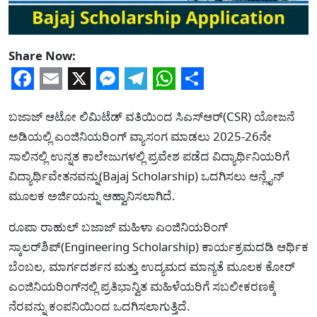
Share Now:
Facebook
Email
X
Messenger
Telegram
WhatsApp
Share
ಬಜಾಜ್ ಆಟೋ ಲಿಮಿಟೆಡ್‌ ವತಿಯಿಂದ ಸಿಎಸ್‌ಆರ್(CSR) ಯೋಜನೆ
ಅಡಿಯಲ್ಲಿ ಎಂಜಿನಿಯರಿಂಗ್ ವ್ಯಾಸಂಗ ಮಾಡಲು 2025-26ನೇ
ಸಾಲಿನಲ್ಲಿ ಉನ್ನತ ಕಾಲೇಜುಗಳಲ್ಲಿ ಪ್ರವೇಶ ಪಡೆದ ವಿದ್ಯಾರ್ಥಿನಿಯರಿಗೆ
ವಿದ್ಯಾರ್ಥಿವೇತನವನ್ನು(Bajaj Scholarship) ಒದಗಿಸಲು ಆನ್ಲೈನ್
ಮೂಲಕ ಅರ್ಜಿಯನ್ನು ಆಹ್ವಾನಿಸಲಾಗಿದೆ.
ರೂಪಾ ರಾಹುಲ್ ಬಜಾಜ್ ಮಹಿಳಾ ಎಂಜಿನಿಯರಿಂಗ್
ಸ್ಕಾಲರ್‌ಶಿಪ್(Engineering Scholarship) ಕಾರ್ಯಕ್ರಮದಡಿ ಆರ್ಥಿಕ
ಬೆಂಬಲ, ಮಾರ್ಗದರ್ಶನ ಮತ್ತು ಉದ್ಯಮದ ಮಾನ್ಯತೆ ಮೂಲಕ ಕೋರ್
ಎಂಜಿನಿಯರಿಂಗ್‌ನಲ್ಲಿ ಪ್ರತಿಭಾನ್ವಿತ ಮಹಿಳೆಯರಿಗೆ ಸಬಲೀಕರಣಕ್ಕೆ
ನೆರವನ್ನು ಕಂಪನಿಯಿಂದ ಒದಗಿಸಲಾಗುತ್ತಿದೆ.