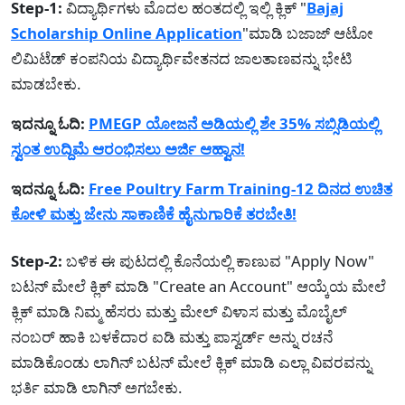
Step-1:
ವಿದ್ಯಾರ್ಥಿಗಳು ಮೊದಲ ಹಂತದಲ್ಲಿ ಇಲ್ಲಿ ಕ್ಲಿಕ್ "
Bajaj
Scholarship Online Application
"ಮಾಡಿ ಬಜಾಜ್ ಆಟೋ
ಲಿಮಿಟೆಡ್ ಕಂಪನಿಯ ವಿದ್ಯಾರ್ಥಿವೇತನದ ಜಾಲತಾಣವನ್ನು ಭೇಟಿ
ಮಾಡಬೇಕು.
ಇದನ್ನೂ ಓದಿ:
PMEGP ಯೋಜನೆ ಅಡಿಯಲ್ಲಿ ಶೇ 35% ಸಬ್ಸಿಡಿಯಲ್ಲಿ
ಸ್ವಂತ ಉದ್ದಿಮೆ ಆರಂಭಿಸಲು ಅರ್ಜಿ ಆಹ್ವಾನ!
ಇದನ್ನೂ ಓದಿ:
Free Poultry Farm Training-12 ದಿನದ ಉಚಿತ
ಕೋಳಿ ಮತ್ತು ಜೇನು ಸಾಕಾಣಿಕೆ ಹೈನುಗಾರಿಕೆ ತರಬೇತಿ!
Step-2:
ಬಳಿಕ ಈ ಪುಟದಲ್ಲಿ ಕೊನೆಯಲ್ಲಿ ಕಾಣುವ "Apply Now"
ಬಟನ್ ಮೇಲೆ ಕ್ಲಿಕ್ ಮಾಡಿ "Create an Account" ಆಯ್ಕೆಯ ಮೇಲೆ
ಕ್ಲಿಕ್ ಮಾಡಿ ನಿಮ್ಮ ಹೆಸರು ಮತ್ತು ಮೇಲ್ ವಿಳಾಸ ಮತ್ತು ಮೊಬೈಲ್
ನಂಬರ್ ಹಾಕಿ ಬಳಕೆದಾರ ಐಡಿ ಮತ್ತು ಪಾಸ್ವರ್ಡ್ ಅನ್ನು ರಚನೆ
ಮಾಡಿಕೊಂಡು ಲಾಗಿನ್ ಬಟನ್ ಮೇಲೆ ಕ್ಲಿಕ್ ಮಾಡಿ ಎಲ್ಲಾ ವಿವರವನ್ನು
ಭರ್ತಿ ಮಾಡಿ ಲಾಗಿನ್ ಅಗಬೇಕು.