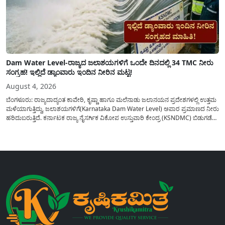
Dam Water Level-ರಾಜ್ಯದ ಜಲಾಶಯಗಳಿಗೆ ಒಂದೇ ದಿನದಲ್ಲಿ 34 TMC ನೀರು
ಸಂಗ್ರಹ! ಇಲ್ಲಿದೆ ಡ್ಯಾಂವಾರು ಇಂದಿನ ನೀರಿನ ಮಟ್ಟ!
August 4, 2026
ಬೆಂಗಳೂರು: ರಾಜ್ಯದಾದ್ಯಂತ ಕಾವೇರಿ, ಕೃಷ್ಣಾ ಹಾಗೂ ಮಲೆನಾಡು ಜಲಾನಯನ ಪ್ರದೇಶಗಳಲ್ಲಿ ಉತ್ತಮ
ಮಳೆಯಾಗುತ್ತಿದ್ದು, ಜಲಾಶಯಗಳಿಗೆ(Karnataka Dam Water Level) ಅಪಾರ ಪ್ರಮಾಣದ ನೀರು
ಹರಿದುಬರುತ್ತಿದೆ. ಕರ್ನಾಟಕ ರಾಜ್ಯ ನೈಸರ್ಗಿಕ ವಿಕೋಪ ಉಸ್ತುವಾರಿ ಕೇಂದ್ರ (KSNDMC) ಬಿಡುಗಡೆ
ಮಾಡಿರುವ ಆಗಸ್ಟ್ 04, 2026ರ ವರದಿಯಂತೆ, ರಾಜ್ಯದ ಪ್ರಮುಖ 14 ಜಲಾಶಯಗಳಿಗೆ ಒಂದೇ
ದಿನದಲ್ಲಿ ಬರೋಬ್ಬರಿ 34.8 TMC...