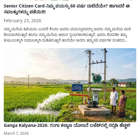
Senior Citizen Card-ನಿಮ್ಮ ವಯಸ್ಸು 60 ವರ್ಷ ದಾಟಿದೆಯೇ? ಹಾಗಾದರೆ ಈ
ಸವಲತ್ತುಗಳನ್ನು ಪಡೆಯಿರಿ!
February 23, 2026
ನಮ್ಮ ಮನೆಯ ಹಿರಿಯರು ಎಂದರೆ ಕೇವಲ ಅವರು ವಯಸ್ಸಾದವರಲ್ಲ ಅವರು ನಮ್ಮ ಮನೆಯ ದಾರಿ
ದೀಪವಾಗಿರುತ್ತಾರೆ ಹಾಗೂ ನಮ್ಮ ಮನೆಯ ಆಧಾರ ಸ್ತಂಭಗಳಾಗಿರುತ್ತಾರೆ. ಇವರು ದಿನವಿಡೀ ತಮ್ಮ
ಕುಟುಂಬಕ್ಕಾಗಿ ಸಮಾಜಕ್ಕಾಗಿ ದುಡಿತಿರುತ್ತಾರೆ ಹಾಗೆಯೇ ಅವರು ತಮ್ಮ 60 ವರ್ಷಗಳ ನಂತರದ
ಜೀವನವನ್ನು ನೆಮ್ಮದಿಯಿಂದ ಕಳೆಯಬೇಕೆಂಬುದು ಪ್ರತಿಯೊಬ್ಬರ ಕನಸಾಗಿರುತ್ತದೆ ಆದ್ದರಿಂದ ಸರ್ಕಾರವು
ಹಿರಿಯ ನಾಗರಿಕರ ಗುರುತಿನ ಚೀಟಿ...
Ganga Kalyana-2026: ಗಂಗಾ ಕಲ್ಯಾಣ ಯೋಜನೆ ಬಜೆಟ್‌ನಲ್ಲಿ ಸಬ್ಸಿಡಿ ಹೆಚ್ಚಳ!
March 7, 2026