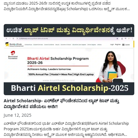
ವ್ಯಾಸಂಗ ಮಾಡಲು 2025-26ನೇ ಸಾಲಿನಲ್ಲಿ ಉನ್ನತ ಕಾಲೇಜುಗಳಲ್ಲಿ ಪ್ರವೇಶ ಪಡೆದ
ವಿದ್ಯಾರ್ಥಿನಿಯರಿಗೆ ವಿದ್ಯಾರ್ಥಿವೇತನವನ್ನು(Bajaj Scholarship) ಒದಗಿಸಲು ಆನ್ಲೈನ್ ಮೂಲಕ
ಅರ್ಜಿಯನ್ನು ಆಹ್ವಾನಿಸಲಾಗಿದೆ. ರೂಪಾ ರಾಹುಲ್ ಬಜಾಜ್ ಮಹಿಳಾ ಎಂಜಿನಿಯರಿಂಗ್
ಸ್ಕಾಲರ್‌ಶಿಪ್(Engineering Scholarship) ಕಾರ್ಯಕ್ರಮದಡಿ ಆರ್ಥಿಕ ಬೆಂಬಲ, ಮಾರ್ಗದರ್ಶನ
ಮತ್ತು ಉದ್ಯಮದ ಮಾನ್ಯತೆ ಮೂಲಕ ಕೋರ್...
Airtel Scholarship- ಏರ್‌ಟೆಲ್ ಫೌಂಡೇಶನನಿಂದ ಲ್ಯಾಪ್ ಟಾಪ್ ಮತ್ತು
ವಿದ್ಯಾರ್ಥಿವೇತನ ಪಡೆಯಲು ಅರ್ಜಿ!
June 12, 2025
ಏರ್‌ಟೆಲ್ ಫೌಂಡೇಶನ್‌ನಿಂದ ಭಾರ್ತಿ ಏರ್‌ಟೆಲ್ ವಿದ್ಯಾರ್ಥಿವೇತನ(Bharti Airtel Scholarship
Program 2025)ಕಾರ್ಯಕ್ರಮದಡಿ ಅರ್ಹ ವಿದ್ಯಾರ್ಥಿಗಳಿಗೆ ಲ್ಯಾಪ್ ಟಾಪ್ ಮತ್ತು
ವಿದ್ಯಾರ್ಥಿವೇತನವನ್ನು ನೀಡಲು ಆನ್ಲೈನ್ ಮೂಲಕ ಅರ್ಜಿಯನ್ನು ಆಹ್ವಾನಿಸಲಾಗಿದೆ. ಆರ್ಥಿಕವಾಗಿ