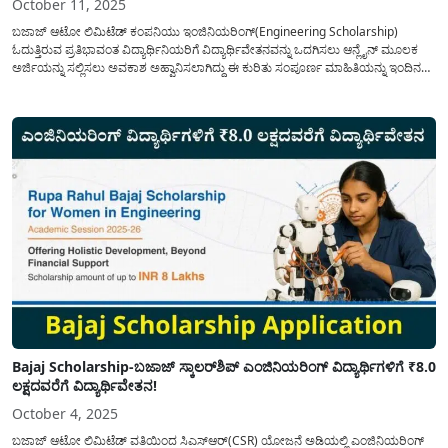
October 11, 2025
ಬಜಾಜ್ ಆಟೋ ಲಿಮಿಟೆಡ್ ಕಂಪನಿಯು ಇಂಜಿನಿಯರಿಂಗ್(Engineering Scholarship)
ಓದುತ್ತಿರುವ ಪ್ರತಿಭಾವಂತ ವಿದ್ಯಾರ್ಥಿನಿಯರಿಗೆ ವಿದ್ಯಾರ್ಥಿವೇತನವನ್ನು ಒದಗಿಸಲು ಆನ್ಲೈನ್ ಮೂಲಕ
ಅರ್ಜಿಯನ್ನು ಸಲ್ಲಿಸಲು ಅವಕಾಶ ಅಹ್ವಾನಿಸಲಾಗಿದ್ದು ಈ ಕುರಿತು ಸಂಪೂರ್ಣ ಮಾಹಿತಿಯನ್ನು ಇಂದಿನ
ಲೇಖನದಲ್ಲಿ ಪ್ರಕಟಿಸಲಾಗಿದೆ. ಇಂಜಿನಿಯರಿಂಗ್ ಓದುತ್ತಿರುವ ವಿದ್ಯಾರ್ಥಿನಿಯರಿಗೆ ಬಜಾಜ್(Bajaj
scholarship Appication) ಕಂಪನಿಯು ಗುಡ್ ನ್ಯೂಸ್ ನೀಡಿದೆ. ಇಂಜಿನಿಯರಿಂಗ್ ವ್ಯಾಸಂಗ
ಮಾಡುತ್ತಿರುವ ಮಹಿಳಾ ವಿದ್ಯಾರ್ಥಿನಿಯರಿಗೆ 8...
Bajaj Scholarship-ಬಜಾಜ್ ಸ್ಕಾಲರ್‌ಶಿಪ್ ಎಂಜಿನಿಯರಿಂಗ್ ವಿದ್ಯಾರ್ಥಿಗಳಿಗೆ ₹8.0
ಲಕ್ಷದವರೆಗೆ ವಿದ್ಯಾರ್ಥಿವೇತನ!
October 4, 2025
ಬಜಾಜ್ ಆಟೋ ಲಿಮಿಟೆಡ್‌ ವತಿಯಿಂದ ಸಿಎಸ್‌ಆರ್(CSR) ಯೋಜನೆ ಅಡಿಯಲ್ಲಿ ಎಂಜಿನಿಯರಿಂಗ್