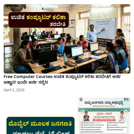
ಅನುಕೂಲಕ್ಕಾಗಿ ಕರ್ನಾಟಕ ಸರ್ಕಾರವು ಮಹತ್ವದ ನಿರ್ಧಾರವೊಂದನ್ನು ಕೈಗೊಂಡಿದೆ. ಕಿತ್ತೂರು ಕರ್ನಾಟಕ
ಮತ್ತು ಕಲ್ಯಾಣ ಕರ್ನಾಟಕದ ಒಟ್ಟು 9 ಜಿಲ್ಲೆಗಳಲ್ಲಿ ಏಪ್ರಿಲ್...
Free Computer Courses-ಉಚಿತ ಕಂಪ್ಯೂಟರ್ ಕಲಿಕಾ ತರಬೇತಿಗೆ ಅರ್ಜಿ
ಆಹ್ವಾನ! ಇಂದೇ ಅರ್ಜಿ ಸಲ್ಲಿಸಿ!
April 2, 2026