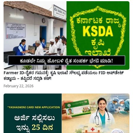
Farmer ID-ರೈತರ ಗಮನಕ್ಕೆ: ಕೃಷಿ ಇಲಾಖೆ ಸೌಲಭ್ಯ ಪಡೆಯಲು FID ಅಪ್‌ಡೇಟ್
ಕಡ್ಡಾಯ – ತಪ್ಪಿದರೆ ಸಬ್ಸಿಡಿ ಕಟ್!
February 22, 2026