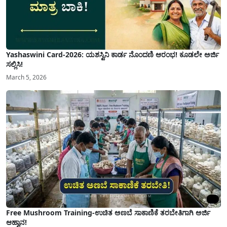
Yashaswini Card-2026: ಯಶಸ್ವಿನಿ ಕಾರ್ಡ ನೊಂದಣಿ ಆರಂಭ! ಕೂಡಲೇ ಅರ್ಜಿ
ಸಲ್ಲಿಸಿ!
March 5, 2026
Free Mushroom Training-ಉಚಿತ ಅಣಬೆ ಸಾಕಾಣಿಕೆ ತರಬೇತಿಗಾಗಿ ಅರ್ಜಿ
ಆಹ್ವಾನ!