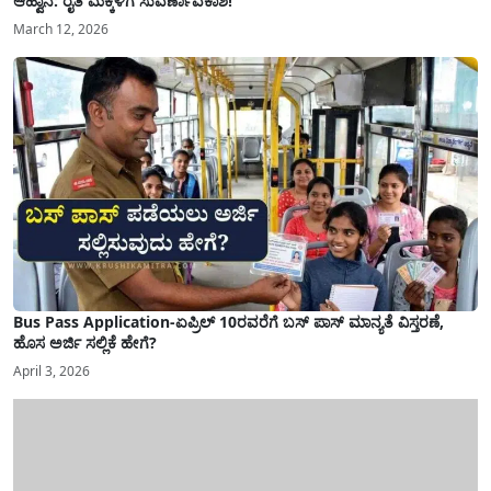
ಆಹ್ವಾನ: ರೈತ ಮಕ್ಕಳಿಗೆ ಸುವರ್ಣಾವಕಾಶ!
March 12, 2026
Bus Pass Application-ಏಪ್ರಿಲ್ 10ರವರೆಗೆ ಬಸ್ ಪಾಸ್ ಮಾನ್ಯತೆ ವಿಸ್ತರಣೆ,
ಹೊಸ ಅರ್ಜಿ ಸಲ್ಲಿಕೆ ಹೇಗೆ?
April 3, 2026