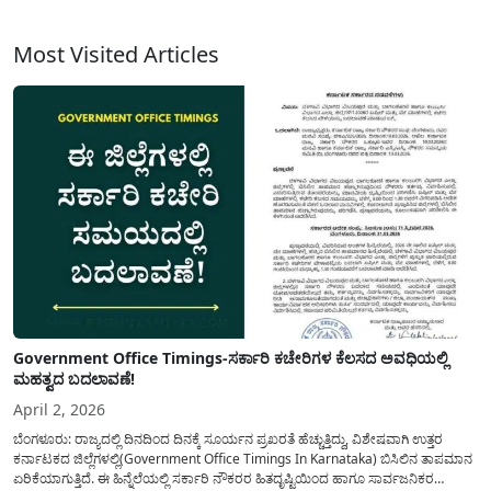
ಹಿಂದುಳಿದ ವರ್ಗಕ್ಕೆ ಸೇರಿದ ವಿದ್ಯಾರ್ಥಿಗಳು ಉನ್ನತ ಗುಣಮಟ್ಟದ ಶಿಕ್ಷಣವನ್ನು(Bharti Airtel
Scholarship) ಪಡೆಯುವುದರಿಂದ ಹಿಂದೆ ಸರಿಯುವುದನ್ನು ತಪ್ಪಿಸಲು ಭಾರ್ತಿ ಏರ್‌ಟೆಲ್
ವಿದ್ಯಾರ್ಥಿವೇತನ ಕಾರ್ಯಕ್ರಮದಡಿ ಇತ್ತೀಚಿನ NIRF...
Most Visited Articles
Government Office Timings-ಸರ್ಕಾರಿ ಕಚೇರಿಗಳ ಕೆಲಸದ ಅವಧಿಯಲ್ಲಿ
ಮಹತ್ವದ ಬದಲಾವಣೆ!
April 2, 2026
ಬೆಂಗಳೂರು: ರಾಜ್ಯದಲ್ಲಿ ದಿನದಿಂದ ದಿನಕ್ಕೆ ಸೂರ್ಯನ ಪ್ರಖರತೆ ಹೆಚ್ಚುತ್ತಿದ್ದು, ವಿಶೇಷವಾಗಿ ಉತ್ತರ
ಕರ್ನಾಟಕದ ಜಿಲ್ಲೆಗಳಲ್ಲಿ(Government Office Timings In Karnataka) ಬಿಸಿಲಿನ ತಾಪಮಾನ
ಏರಿಕೆಯಾಗುತ್ತಿದೆ. ಈ ಹಿನ್ನೆಲೆಯಲ್ಲಿ ಸರ್ಕಾರಿ ನೌಕರರ ಹಿತದೃಷ್ಟಿಯಿಂದ ಹಾಗೂ ಸಾರ್ವಜನಿಕರ