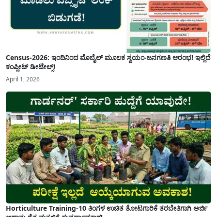
Census-2026: ಇಂದಿನಿಂದ ಮೊಬೈಲ್ ಮೂಲಕ ಸ್ವಯಂ-ಜನಗಣತಿ ಆರಂಭ! ಇಲ್ಲಿದೆ
ಕಂಪ್ಲೀಟ್ ಡೀಟೇಲ್ಸ್!
April 1, 2026
Horticulture Training-10 ತಿಂಗಳ ಉಚಿತ ತೋಟಗಾರಿಕೆ ತರಬೇತಿಗಾಗಿ ಅರ್ಜಿ