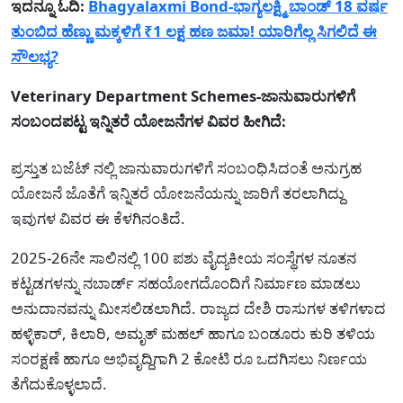
ಇದನ್ನೂ ಓದಿ:
Bhagyalaxmi Bond-ಭಾಗ್ಯಲಕ್ಷ್ಮಿ ಬಾಂಡ್ 18 ವರ್ಷ
ತುಂಬಿದ ಹೆಣ್ಣು ಮಕ್ಕಳಿಗೆ ₹1 ಲಕ್ಷ ಹಣ ಜಮಾ! ಯಾರಿಗೆಲ್ಲ ಸಿಗಲಿದೆ ಈ
ಸೌಲಭ್ಯ?
Veterinary Department Schemes-ಜಾನುವಾರುಗಳಿಗೆ
ಸಂಬಂದಪಟ್ಟ ಇನ್ನಿತರೆ ಯೋಜನೆಗಳ ವಿವರ ಹೀಗಿದೆ:
ಪ್ರಸ್ತುತ ಬಜೆಟ್ ನಲ್ಲಿ ಜಾನುವಾರುಗಳಿಗೆ ಸಂಬಂಧಿಸಿದಂತೆ ಅನುಗ್ರಹ
ಯೋಜನೆ ಜೊತೆಗೆ ಇನ್ನಿತರೆ ಯೋಜನೆಯನ್ನು ಜಾರಿಗೆ ತರಲಾಗಿದ್ದು
ಇವುಗಳ ವಿವರ ಈ ಕೆಳಗಿನಂತಿದೆ.
2025-26ನೇ ಸಾಲಿನಲ್ಲಿ 100 ಪಶು ವೈದ್ಯಕೀಯ ಸಂಸ್ಥೆಗಳ ನೂತನ
ಕಟ್ಟಡಗಳನ್ನು ನಬಾರ್ಡ್ ಸಹಯೋಗದೊಂದಿಗೆ ನಿರ್ಮಾಣ ಮಾಡಲು
ಅನುದಾನವನ್ನು ಮೀಸಲಿಡಲಾಗಿದೆ. ರಾಜ್ಯದ ದೇಶಿ ರಾಸುಗಳ ತಳಿಗಳಾದ
ಹಳ್ಳಿಕಾರ್, ಕಿಲಾರಿ, ಅಮೃತ್ ಮಹಲ್ ಹಾಗೂ ಬಂಡೂರು ಕುರಿ ತಳಿಯ
ಸಂರಕ್ಷಣೆ ಹಾಗೂ ಅಭಿವೃದ್ದಿಗಾಗಿ 2 ಕೋಟಿ ರೂ ಒದಗಿಸಲು ನಿರ್ಣಯ
ತೆಗೆದುಕೊಳ್ಳಲಾದೆ.