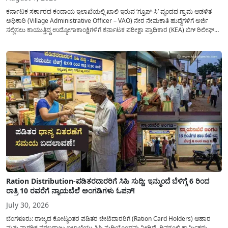
ಕರ್ನಾಟಕ ಸರ್ಕಾರದ ಕಂದಾಯ ಇಲಾಖೆಯಲ್ಲಿ ಖಾಲಿ ಇರುವ ‘ಗ್ರೂಪ್-ಸಿ’ ವೃಂದದ ಗ್ರಾಮ ಆಡಳಿತ
ಅಧಿಕಾರಿ (Village Administrative Officer – VAO) ನೇರ ನೇಮಕಾತಿ ಹುದ್ದೆಗಳಿಗೆ ಅರ್ಜಿ
ಸಲ್ಲಿಸಲು ಕಾಯುತ್ತಿದ್ದ ಉದ್ಯೋಗಾಕಾಂಕ್ಷಿಗಳಿಗೆ ಕರ್ನಾಟಕ ಪರೀಕ್ಷಾ ಪ್ರಾಧಿಕಾರ (KEA) ಬಿಗ್ ರಿಲೀಫ್
ನೀಡಿದೆ. ಅರ್ಜಿ ಸಲ್ಲಿಕೆಯ ಅವಧಿಯನ್ನು ವಿಸ್ತರಿಸಿ ಅಧಿಕೃತ ಪ್ರಕಟಣೆ ಹೊರಡಿಸಿದ್ದು, ಇದುವರೆಗೆ ಅರ್ಜಿ
ಸಲ್ಲಿಸಲು...
Ration Distribution-ಪಡಿತರದಾರರಿಗೆ ಸಿಹಿ ಸುದ್ದಿ: ಇನ್ಮುಂದೆ ಬೆಳಿಗ್ಗೆ 6 ರಿಂದ
ರಾತ್ರಿ 10 ರವರೆಗೆ ನ್ಯಾಯಬೆಲೆ ಅಂಗಡಿಗಳು ಓಪನ್!
July 30, 2026
ಬೆಂಗಳೂರು: ರಾಜ್ಯದ ಕೋಟ್ಯಂತರ ಪಡಿತರ ಚೀಟಿದಾರರಿಗೆ (Ration Card Holders) ಆಹಾರ
ಮತ್ತು ನಾಗರಿಕ ಸರಬರಾಜು ಇಲಾಖೆಯು ಸಿಹಿ ಸುದ್ದಿಯೊಂದನ್ನು ನೀಡಿದೆ. ದಿನಗೂಲಿ ಕಾರ್ಮಿಕರು