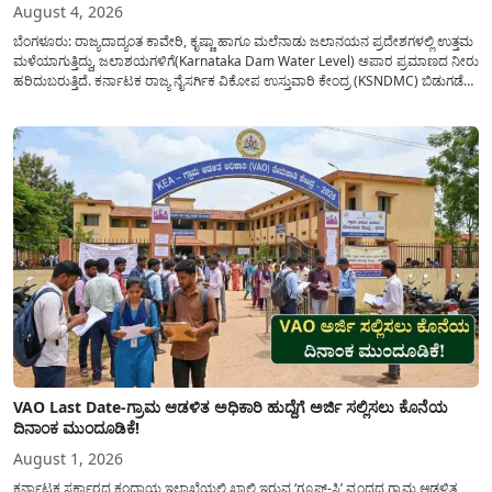
August 4, 2026
ಬೆಂಗಳೂರು: ರಾಜ್ಯದಾದ್ಯಂತ ಕಾವೇರಿ, ಕೃಷ್ಣಾ ಹಾಗೂ ಮಲೆನಾಡು ಜಲಾನಯನ ಪ್ರದೇಶಗಳಲ್ಲಿ ಉತ್ತಮ
ಮಳೆಯಾಗುತ್ತಿದ್ದು, ಜಲಾಶಯಗಳಿಗೆ(Karnataka Dam Water Level) ಅಪಾರ ಪ್ರಮಾಣದ ನೀರು
ಹರಿದುಬರುತ್ತಿದೆ. ಕರ್ನಾಟಕ ರಾಜ್ಯ ನೈಸರ್ಗಿಕ ವಿಕೋಪ ಉಸ್ತುವಾರಿ ಕೇಂದ್ರ (KSNDMC) ಬಿಡುಗಡೆ
ಮಾಡಿರುವ ಆಗಸ್ಟ್ 04, 2026ರ ವರದಿಯಂತೆ, ರಾಜ್ಯದ ಪ್ರಮುಖ 14 ಜಲಾಶಯಗಳಿಗೆ ಒಂದೇ
ದಿನದಲ್ಲಿ ಬರೋಬ್ಬರಿ 34.8 TMC...
VAO Last Date-ಗ್ರಾಮ ಆಡಳಿತ ಅಧಿಕಾರಿ ಹುದ್ದೆಗೆ ಅರ್ಜಿ ಸಲ್ಲಿಸಲು ಕೊನೆಯ
ದಿನಾಂಕ ಮುಂದೂಡಿಕೆ!
August 1, 2026
ಕರ್ನಾಟಕ ಸರ್ಕಾರದ ಕಂದಾಯ ಇಲಾಖೆಯಲ್ಲಿ ಖಾಲಿ ಇರುವ ‘ಗ್ರೂಪ್-ಸಿ’ ವೃಂದದ ಗ್ರಾಮ ಆಡಳಿತ