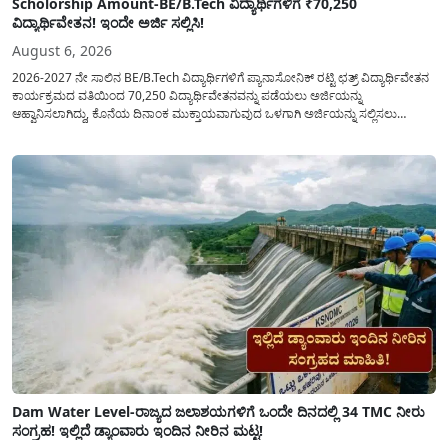
Scholorship Amount-BE/B.Tech ವಿದ್ಯಾರ್ಥಿಗಳಿಗೆ ₹70,250
ವಿದ್ಯಾರ್ಥಿವೇತನ! ಇಂದೇ ಅರ್ಜಿ ಸಲ್ಲಿಸಿ!
August 6, 2026
2026-2027 ನೇ ಸಾಲಿನ BE/B.Tech ವಿದ್ಯಾರ್ಥಿಗಳಿಗೆ ಪ್ಯಾನಾಸೋನಿಕ್ ರಟ್ಟಿ ಛತ್ರ್ ವಿದ್ಯಾರ್ಥಿವೇತನ
ಕಾರ್ಯಕ್ರಮದ ವತಿಯಿಂದ 70,250 ವಿದ್ಯಾರ್ಥಿವೇತನವನ್ನು ಪಡೆಯಲು ಅರ್ಜಿಯನ್ನು
ಆಹ್ವಾನಿಸಲಾಗಿದ್ದು, ಕೊನೆಯ ದಿನಾಂಕ ಮುಕ್ತಾಯವಾಗುವುದ ಒಳಗಾಗಿ ಅರ್ಜಿಯನ್ನು ಸಲ್ಲಿಸಲು
ಕೋರಿದೆ. ಆರ್ಥಿಕವಾಗಿ ಹಿಂದುಳಿದ ಹಾಗೂ ಬಡ ಕುಟುಂಬ ವರ್ಗದ ವಿದ್ಯಾರ್ಥಿಗಳು ಅವರ ಮುಂದಿನ
ಶಿಕ್ಷಣವನ್ನು ಮುಂದುವರಿಸಲು ಯಾವುದೇ ಅಡಚಣೆಯಾಗದಂತೆ ನೋಡಿಕೊಳ್ಳಲು ಈ ಯೋಜನೆಯನ್ನು
ಜಾರಿಗೆ...
Dam Water Level-ರಾಜ್ಯದ ಜಲಾಶಯಗಳಿಗೆ ಒಂದೇ ದಿನದಲ್ಲಿ 34 TMC ನೀರು
ಸಂಗ್ರಹ! ಇಲ್ಲಿದೆ ಡ್ಯಾಂವಾರು ಇಂದಿನ ನೀರಿನ ಮಟ್ಟ!