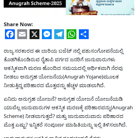
Share Now:
Facebook
Email
X
Messenger
Telegram
WhatsApp
Share
ರಾಜ್ಯ ಸರಕಾರದ ಈ ಬಾರಿಯ ಬಜೆಟ್ ನಲ್ಲಿ ಪಶುಸಂಗೋಪನೆಯಲ್ಲಿ
ತೊಡಗಿಕೊಂಡಿರುವ ರೈತಾಪಿ ವರ್ಗದ ಜನರಿಗೆ ಜಾನುವಾರುಗಳು
ಆಕಸ್ಮಿಕವಾಗಿ ಮರಣ ಹೊಂದಿದ ಸಮಯದಲ್ಲಿ ಆರ್ಥಿಕವಾಗಿ ನೆರವು
ನೀಡಲು ಅನುಗ್ರಹ ಯೋಜನೆಯ(Anugrah Yojane)ಮೂಲಕ
ನೀಡುತ್ತಿದ್ದ ಪರಿಹಾರದ ಮೊತ್ತವನ್ನು ಹೆಚ್ಚಳ ಮಾಡಲಾಗಿದೆ.
ಏನಿದು ಅನುಗ್ರಹ ಯೋಜನೆ? ಅನುಗ್ರಹ ಯೋಜನೆ ಯೋಜನೆಯಡಿ
ಯಾವೆಲ್ಲ ಜಾನುವಾರುಗಳ ಆಕಸ್ಮಿಕ ಮರಣಕ್ಕೆ ಪರಿಹಾರವನ್ನು(Anugrah
Scheme) ನೀಡಲಾಗುತ್ತದೆ? ಮತ್ತು ಜಾನುವಾರುವಾರು ಪರಿಹಾರದ
ಮೊತ್ತ ಎಷ್ಟು? ಇನ್ನಿತರೆ ಸಂಪೂರ್ಣ ಮಾಹಿತಿಯನ್ನು ಇಲ್ಲಿ ತಿಳಿಸಲಾಗಿದೆ.