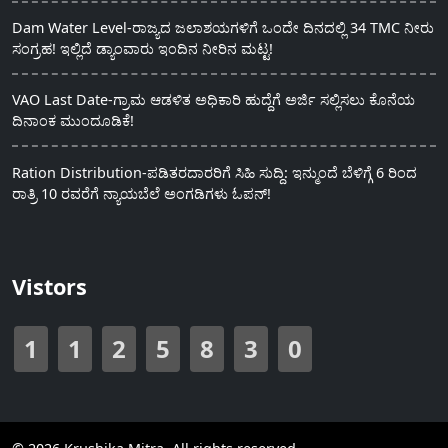
Dam Water Level-ರಾಜ್ಯದ ಜಲಾಶಯಗಳಿಗೆ ಒಂದೇ ದಿನದಲ್ಲಿ 34 TMC ನೀರು
ಸಂಗ್ರಹ! ಇಲ್ಲಿದೆ ಡ್ಯಾಂವಾರು ಇಂದಿನ ನೀರಿನ ಮಟ್ಟ!
VAO Last Date-ಗ್ರಾಮ ಆಡಳಿತ ಅಧಿಕಾರಿ ಹುದ್ದೆಗೆ ಅರ್ಜಿ ಸಲ್ಲಿಸಲು ಕೊನೆಯ
ದಿನಾಂಕ ಮುಂದೂಡಿಕೆ!
Ration Distribution-ಪಡಿತರದಾರರಿಗೆ ಸಿಹಿ ಸುದ್ದಿ: ಇನ್ಮುಂದೆ ಬೆಳಿಗ್ಗೆ 6 ರಿಂದ
ರಾತ್ರಿ 10 ರವರೆಗೆ ನ್ಯಾಯಬೆಲೆ ಅಂಗಡಿಗಳು ಓಪನ್!
Vistors
1
1
2
5
8
3
0