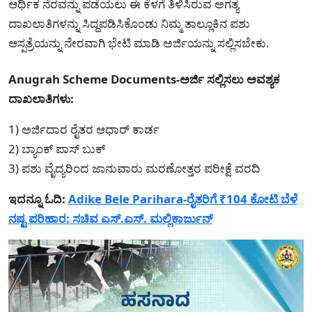
ಆರ್ಥಿಕ ನೆರವನ್ನು ಪಡೆಯಲು ಈ ಕೆಳಗೆ ತಿಳಿಸಿರುವ ಅಗತ್ಯ
ದಾಖಲಾತಿಗಳನ್ನು ಸಿದ್ದಪಡಿಸಿಕೊಂಡು ನಿಮ್ಮ ತಾಲ್ಲೂಕಿನ ಪಶು
ಆಸ್ಪತ್ರೆಯನ್ನು ನೇರವಾಗಿ ಭೇಟಿ ಮಾಡಿ ಅರ್ಜಿಯನ್ನು ಸಲ್ಲಿಸಬೇಕು.
Anugrah Scheme Documents-ಅರ್ಜಿ ಸಲ್ಲಿಸಲು ಅವಶ್ಯಕ
ದಾಖಲಾತಿಗಳು:
1) ಅರ್ಜಿದಾರ ರೈತರ ಆಧಾರ್ ಕಾರ್ಡ
2) ಬ್ಯಾಂಕ್ ಪಾಸ್ ಬುಕ್
3) ಪಶು ವೈದ್ಯರಿಂದ ಜಾನುವಾರು ಮರಣೋತ್ತರ ಪರೀಕ್ಷೆ ವರದಿ
ಇದನ್ನೂ ಓದಿ:
Adike Bele Parihara-ರೈತರಿಗೆ ₹104 ಕೋಟಿ ಬೆಳೆ
ನಷ್ಟ ಪರಿಹಾರ: ಸಚಿವ ಎಸ್.ಎಸ್. ಮಲ್ಲಿಕಾರ್ಜುನ್