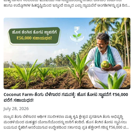
ಹಾಗೂ ಉದ್ಯೋಗಿಗಳ ಹಿತದೃಷ್ಟಿಯಿಂದ ಇನ್ಮುಂದೆ ರಾಜ್ಯದ ಎಲ್ಲಾ ನ್ಯಾಯಬೆಲೆ ಅಂಗಡಿಗಳನ್ನು ಪ್ರತಿ ದಿನ
ಬೆಳಿಗ್ಗೆ 6:00 ಗಂಟೆಯಿಂದ ರಾತ್ರಿ 10:00 ಗಂಟೆಯವರೆಗೆ ಕಡ್ಡಾಯವಾಗಿ ತೆರೆದಿಟ್ಟು ಪಡಿತರ ಧಾನ್ಯ
ವಿತರಿಸುವಂತೆ ಇಲಾಖೆಯ...
Coconut Farm-ತೆಂಗು ಬೆಳೆಗಾರರ ಗಮನಕ್ಕೆ: ಹೊಸ ತೋಟ ಸ್ಥಾಪನೆಗೆ ₹56,000
ವರೆಗೆ ಸಹಾಯಧನ!
July 28, 2026
ರಾಜ್ಯದ ತೆಂಗು ಬೆಳೆಗಾರರ ಆರ್ಥಿಕ ಸಬಲೀಕರಣ ಮತ್ತು ಕೃಷಿ ಕ್ಷೇತ್ರದ ಪ್ರಗತಿಗಾಗಿ ತೆಂಗು ಅಭಿವೃದ್ದಿ
ಮಂಡಳಿಯಿಂದ ಮಹತ್ವದ ಯೋಜನೆಯೊಂದನ್ನು ಜಾರಿಗೆ ತಂದಿದೆ. ಹೊಸ ತೆಂಗಿನ ತೋಟ ಸ್ಥಾಪಿಸಲು
ಬಯಸುವ ರೈತರಿಗೆ ಆಸರೆಯಾಗುವ ಉದ್ದೇಶದಿಂದ ಸರ್ಕಾರವು ಪ್ರತಿ ಹೆಕ್ಟೇರ್‌ಗೆ ಗರಿಷ್ಠ ₹56,000 ವರೆಗೆ
ಧನಸಹಾಯ ಪಡೆಯಲು ಅರ್ಜಿಯನ್ನು ಆಹ್ವಾನಿಸಿದೆ. ತೆಂಗು ಅಭಿವೃದ್ದಿ ಮಂಡಳಿಯ ಯೋಜನೆ