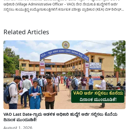
ಅಧಿಕಾರಿ (Village Administrative Officer – VAO) ನೇರ ನೇಮಕಾತಿ ಹುದ್ದೆಗಳಿಗೆ ಅರ್ಜಿ
ಸಲ್ಲಿಸಲು ಕಾಯುತ್ತಿದ್ದ ಉದ್ಯೋಗಾಕಾಂಕ್ಷಿಗಳಿಗೆ ಕರ್ನಾಟಕ ಪರೀಕ್ಷಾ ಪ್ರಾಧಿಕಾರ (KEA) ಬಿಗ್ ರಿಲೀಫ್
ನೀಡಿದೆ. ಅರ್ಜಿ ಸಲ್ಲಿಕೆಯ ಅವಧಿಯನ್ನು ವಿಸ್ತರಿಸಿ ಅಧಿಕೃತ ಪ್ರಕಟಣೆ ಹೊರಡಿಸಿದ್ದು, ಇದುವರೆಗೆ ಅರ್ಜಿ
ಸಲ್ಲಿಸಲು...
Related Articles
VAO Last Date-ಗ್ರಾಮ ಆಡಳಿತ ಅಧಿಕಾರಿ ಹುದ್ದೆಗೆ ಅರ್ಜಿ ಸಲ್ಲಿಸಲು ಕೊನೆಯ
ದಿನಾಂಕ ಮುಂದೂಡಿಕೆ!
August 1, 2026