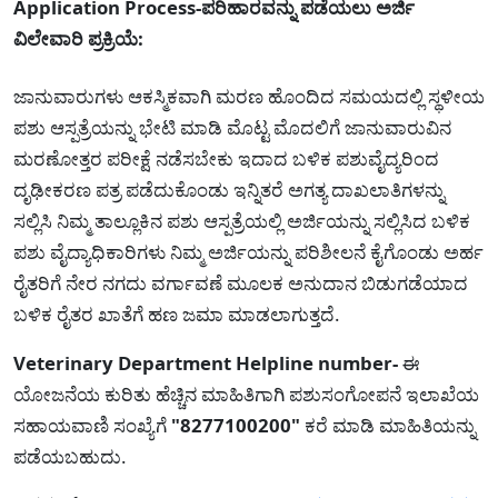
Application Process-ಪರಿಹಾರವನ್ನು ಪಡೆಯಲು ಅರ್ಜಿ
ವಿಲೇವಾರಿ ಪ್ರಕ್ರಿಯೆ:
ಜಾನುವಾರುಗಳು ಆಕಸ್ಮಿಕವಾಗಿ ಮರಣ ಹೊಂದಿದ ಸಮಯದಲ್ಲಿ ಸ್ಥಳೀಯ
ಪಶು ಆಸ್ಪತ್ರೆಯನ್ನು ಭೇಟಿ ಮಾಡಿ ಮೊಟ್ಟ ಮೊದಲಿಗೆ ಜಾನುವಾರುವಿನ
ಮರಣೋತ್ತರ ಪರೀಕ್ಷೆ ನಡೆಸಬೇಕು ಇದಾದ ಬಳಿಕ ಪಶುವೈದ್ಯರಿಂದ
ದೃಢೀಕರಣ ಪತ್ರ ಪಡೆದುಕೊಂಡು ಇನ್ನಿತರೆ ಅಗತ್ಯ ದಾಖಲಾತಿಗಳನ್ನು
ಸಲ್ಲಿಸಿ ನಿಮ್ಮ ತಾಲ್ಲೂಕಿನ ಪಶು ಆಸ್ಪತ್ರೆಯಲ್ಲಿ ಅರ್ಜಿಯನ್ನು ಸಲ್ಲಿಸಿದ ಬಳಿಕ
ಪಶು ವೈದ್ಯಾಧಿಕಾರಿಗಳು ನಿಮ್ಮ ಅರ್ಜಿಯನ್ನು ಪರಿಶೀಲನೆ ಕೈಗೊಂಡು ಅರ್ಹ
ರೈತರಿಗೆ ನೇರ ನಗದು ವರ್ಗಾವಣೆ ಮೂಲಕ ಅನುದಾನ ಬಿಡುಗಡೆಯಾದ
ಬಳಿಕ ರೈತರ ಖಾತೆಗೆ ಹಣ ಜಮಾ ಮಾಡಲಾಗುತ್ತದೆ.
Veterinary Department Helpline number-
ಈ
ಯೋಜನೆಯ ಕುರಿತು ಹೆಚ್ಚಿನ ಮಾಹಿತಿಗಾಗಿ ಪಶುಸಂಗೋಪನೆ ಇಲಾಖೆಯ
ಸಹಾಯವಾಣಿ ಸಂಖ್ಯೆಗೆ
"8277100200"
ಕರೆ ಮಾಡಿ ಮಾಹಿತಿಯನ್ನು
ಪಡೆಯಬಹುದು.