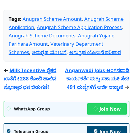
Tags:
Anugrah Scheme Amount
,
Anugrah Scheme
Application
,
Anugrah Scheme Application Process
,
Anugrah Scheme Documents
,
Anugrah Yojane
Parihara Amount
,
Veterinary Department
Schemes
,
ಅನುಗ್ರಹ ಯೋಜನೆ
,
ಅನುಗ್ರಹ ಯೋಜನೆ ಪರಿಹಾರ
←
Milk Incentive-ರೈತರ
Anganwadi Jobs-ಅಂಗನವಾಡಿ
ಖಾತೆಗೆ ₹288 ಕೋಟಿ ಹಾಲಿನ
ಕಾರ್ಯಕರ್ತೆ ಮತ್ತು ಸಹಾಯಕಿ ಸೇರಿ
ಪ್ರೋತ್ಸಾಹ ಧನ ಬಿಡುಗಡೆ!
491 ಹುದ್ದೆಗಳಿಗೆ ಅರ್ಜಿ ಆಹ್ವಾನ!
→
Join Now
WhatsApp Group
Join Now
Telegram Group