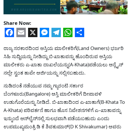
Share Now:
Facebook
Email
X
Messenger
Telegram
WhatsApp
Share
ರಾಜ್ಯ ಸರಕಾರದಿಂದ ಆಸ್ತಿಯ ಮಾಲೀಕರಿಗೆ(Land Owners) ಭರ್ಜರಿ
ಸಿಹಿ ಸುದ್ದಿಯನ್ನು ನೀಡಿದ್ದು ಬಿ-ಖಾತಾವನ್ನು ಹೊಂದಿರುವ ಆಸ್ತಿಯ
ಮಾಲೀಕರು ಎ-ಖಾತಾ ದಾಖಲೆಯನ್ನು(A-Khata)ಪಡೆಯಲು ಆನ್ಲೈನ್
ನಲ್ಲೇ ಸ್ವಂತ ತಾವೇ ಅರ್ಜಿಯನ್ನು ಸಲ್ಲಿಸಬಹುದು.
ನುಡಿದಂತೆ ನಡೆಯುವ ನಮ್ಮ ಗ್ಯಾರಂಟಿ ಸರ್ಕಾರ
ಬೆಂಗಳೂರು(Bangalore) ಆಸ್ತಿ ಮಾಲೀಕರಿಗೆ ದೀಪಾವಳಿ
ಉಡುಗೊರೆಯನ್ನು ನೀಡಿದೆ. ಬಿ-ಖಾತಾದಿಂದ ಎ-ಖಾತಾಗೆ(B-Khata To
A-Khata) ಪರಿವರ್ತನೆ ಹಾಗೂ ಹೊಸ ನಿವೇಶನಗಳಿಗೆ ಎ–ಖಾತಾವನ್ನು
ಇನ್ಮುಂದೆ ಆನ್‌ಲೈನ್‌ನಲ್ಲಿ ಸುಲಭವಾಗಿ ಪಡೆಯಬಹುದು ಎಂದು
ಉಪಮುಖ್ಯಮಂತ್ರಿ ಡಿ ಕೆ ಶಿವಕುಮಾರ್(D K Shivakumar) ಅವರು