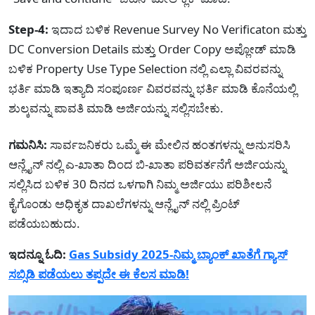
Step-4:
ಇದಾದ ಬಳಿಕ Revenue Survey No Verificaton ಮತ್ತು
DC Conversion Details ಮತ್ತು Order Copy ಅಪ್ಲೋಡ್ ಮಾಡಿ
ಬಳಿಕ Property Use Type Selection ನಲ್ಲಿ ಎಲ್ಲಾ ವಿವರವನ್ನು
ಭರ್ತಿ ಮಾಡಿ ಇತ್ಯಾದಿ ಸಂಪೂರ್ಣ ವಿವರವನ್ನು ಭರ್ತಿ ಮಾಡಿ ಕೊನೆಯಲ್ಲಿ
ಶುಲ್ಕವನ್ನು ಪಾವತಿ ಮಾಡಿ ಅರ್ಜಿಯನ್ನು ಸಲ್ಲಿಸಬೇಕು.
ಗಮನಿಸಿ:
ಸಾರ್ವಜನಿಕರು ಒಮ್ಮೆ ಈ ಮೇಲಿನ ಹಂತಗಳನ್ನು ಅನುಸರಿಸಿ
ಆನ್ಲೈನ್ ನಲ್ಲಿ ಎ-ಖಾತಾ ದಿಂದ ಬಿ-ಖಾತಾ ಪರಿವರ್ತನೆಗೆ ಅರ್ಜಿಯನ್ನು
ಸಲ್ಲಿಸಿದ ಬಳಿಕ 30 ದಿನದ ಒಳಗಾಗಿ ನಿಮ್ಮ ಅರ್ಜಿಯು ಪರಿಶೀಲನೆ
ಕೈಗೊಂಡು ಅಧಿಕೃತ ದಾಖಲೆಗಳನ್ನು ಆನ್ಲೈನ್ ನಲ್ಲಿ ಪ್ರಿಂಟ್
ಪಡೆಯಬಹುದು.
ಇದನ್ನೂ ಓದಿ:
Gas Subsidy 2025-ನಿಮ್ಮ ಬ್ಯಾಂಕ್ ಖಾತೆಗೆ ಗ್ಯಾಸ್
ಸಬ್ಸಿಡಿ ಪಡೆಯಲು ತಪ್ಪದೇ ಈ ಕೆಲಸ ಮಾಡಿ!