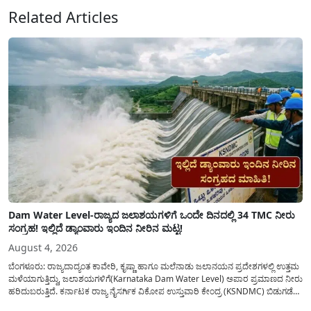
Related Articles
Dam Water Level-ರಾಜ್ಯದ ಜಲಾಶಯಗಳಿಗೆ ಒಂದೇ ದಿನದಲ್ಲಿ 34 TMC ನೀರು
ಸಂಗ್ರಹ! ಇಲ್ಲಿದೆ ಡ್ಯಾಂವಾರು ಇಂದಿನ ನೀರಿನ ಮಟ್ಟ!
August 4, 2026
ಬೆಂಗಳೂರು: ರಾಜ್ಯದಾದ್ಯಂತ ಕಾವೇರಿ, ಕೃಷ್ಣಾ ಹಾಗೂ ಮಲೆನಾಡು ಜಲಾನಯನ ಪ್ರದೇಶಗಳಲ್ಲಿ ಉತ್ತಮ
ಮಳೆಯಾಗುತ್ತಿದ್ದು, ಜಲಾಶಯಗಳಿಗೆ(Karnataka Dam Water Level) ಅಪಾರ ಪ್ರಮಾಣದ ನೀರು
ಹರಿದುಬರುತ್ತಿದೆ. ಕರ್ನಾಟಕ ರಾಜ್ಯ ನೈಸರ್ಗಿಕ ವಿಕೋಪ ಉಸ್ತುವಾರಿ ಕೇಂದ್ರ (KSNDMC) ಬಿಡುಗಡೆ
ಮಾಡಿರುವ ಆಗಸ್ಟ್ 04, 2026ರ ವರದಿಯಂತೆ, ರಾಜ್ಯದ ಪ್ರಮುಖ 14 ಜಲಾಶಯಗಳಿಗೆ ಒಂದೇ