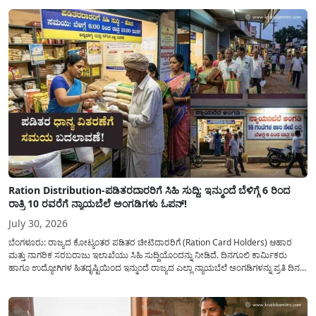
ದಿನದಲ್ಲಿ ಬರೋಬ್ಬರಿ 34.8 TMC...
Ration Distribution-ಪಡಿತರದಾರರಿಗೆ ಸಿಹಿ ಸುದ್ದಿ: ಇನ್ಮುಂದೆ ಬೆಳಿಗ್ಗೆ 6 ರಿಂದ
ರಾತ್ರಿ 10 ರವರೆಗೆ ನ್ಯಾಯಬೆಲೆ ಅಂಗಡಿಗಳು ಓಪನ್!
July 30, 2026
ಬೆಂಗಳೂರು: ರಾಜ್ಯದ ಕೋಟ್ಯಂತರ ಪಡಿತರ ಚೀಟಿದಾರರಿಗೆ (Ration Card Holders) ಆಹಾರ
ಮತ್ತು ನಾಗರಿಕ ಸರಬರಾಜು ಇಲಾಖೆಯು ಸಿಹಿ ಸುದ್ದಿಯೊಂದನ್ನು ನೀಡಿದೆ. ದಿನಗೂಲಿ ಕಾರ್ಮಿಕರು
ಹಾಗೂ ಉದ್ಯೋಗಿಗಳ ಹಿತದೃಷ್ಟಿಯಿಂದ ಇನ್ಮುಂದೆ ರಾಜ್ಯದ ಎಲ್ಲಾ ನ್ಯಾಯಬೆಲೆ ಅಂಗಡಿಗಳನ್ನು ಪ್ರತಿ ದಿನ
ಬೆಳಿಗ್ಗೆ 6:00 ಗಂಟೆಯಿಂದ ರಾತ್ರಿ 10:00 ಗಂಟೆಯವರೆಗೆ ಕಡ್ಡಾಯವಾಗಿ ತೆರೆದಿಟ್ಟು ಪಡಿತರ ಧಾನ್ಯ
ವಿತರಿಸುವಂತೆ ಇಲಾಖೆಯ...