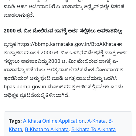
ಮಾಡಿ ಅರ್ಹ ಅರ್ಜಿದಾರರಿಗೆ ಎ-ಖಾತಾವನ್ನು ಆನ್ಲೈನ್ ನಲ್ಲೇ ವಿತರಣೆ
ಮಾಡಲಾಗುತ್ತದೆ.
2000 ಚ. ಮೀ ಮೇಲಿರುವ ಜಾಗಕ್ಕೆ ಅರ್ಜಿ ಸಲ್ಲಿಸಲು ಅವಕಾಶವಿಲ್ಲ:
ಪ್ರಸ್ತುತ https://bbmp.karnataka.gov.in/BtoAKhata ಈ
ತಂತ್ರಾಶದ ಮೂಲಕ 2000 ಚ. ಮೀ ಒಳಗಿನ ನಿವೇಶನಕ್ಕೆ ಮಾತ್ರ ಅರ್ಜಿ
ಸಲ್ಲಿಸಲು ಅವಕಾಶವಿದ್ದು 2000 ಚ. ಮೀ ಮೇಲಿರುವ ಜಾಗಕ್ಕೆ ಎ-
ಖಾತಾವನ್ನು ಪಡೆಯಲು ಅಗತ್ಯ ದಾಖಲೆಗಳ ಸಮೇತ ನೋಂದಾಯಿತ
ಇಂಜಿನಿಯರ್ ಅನ್ನು ಭೇಟಿ ಮಾಡಿ ಅಗತ್ಯ ದಾಖಲೆಯನ್ನು ಒದಗಿಸಿ
bpas.bbmp.gov.in ಮೂಲಕ ಮಾತ್ರ ಅರ್ಜಿ ಸಲ್ಲಿಸಬೇಕು ಎಂದು
ಅಧಿಕೃತ ಪ್ರಕಟಣೆಯಲ್ಲಿ ತಿಳಿಸಲಾಗಿದೆ.
Tags:
A Khata Online Application
,
A-Khata
,
B-
Khata
,
B-Khata to A-Khata
,
B-Khata To A-Khata