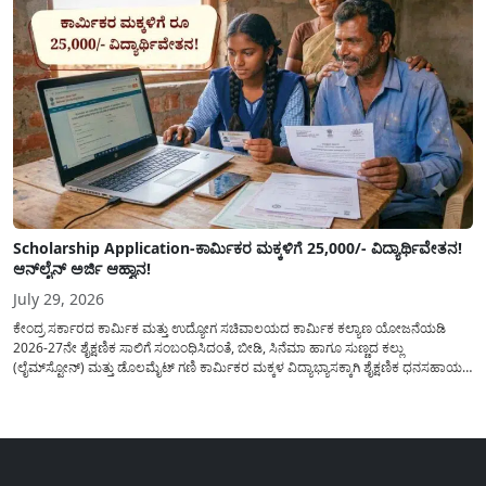
Scholarship Application-ಕಾರ್ಮಿಕರ ಮಕ್ಕಳಿಗೆ 25,000/- ವಿದ್ಯಾರ್ಥಿವೇತನ!
ಆನ್‍ಲೈನ್ ಅರ್ಜಿ ಆಹ್ವಾನ!
July 29, 2026
ಕೇಂದ್ರ ಸರ್ಕಾರದ ಕಾರ್ಮಿಕ ಮತ್ತು ಉದ್ಯೋಗ ಸಚಿವಾಲಯದ ಕಾರ್ಮಿಕ ಕಲ್ಯಾಣ ಯೋಜನೆಯಡಿ
2026-27ನೇ ಶೈಕ್ಷಣಿಕ ಸಾಲಿಗೆ ಸಂಬಂಧಿಸಿದಂತೆ, ಬೀಡಿ, ಸಿನೆಮಾ ಹಾಗೂ ಸುಣ್ಣದ ಕಲ್ಲು
(ಲೈಮ್‍ಸ್ಟೋನ್) ಮತ್ತು ಡೊಲಮೈಟ್ ಗಣಿ ಕಾರ್ಮಿಕರ ಮಕ್ಕಳ ವಿದ್ಯಾಭ್ಯಾಸಕ್ಕಾಗಿ ಶೈಕ್ಷಣಿಕ ಧನಸಹಾಯ/
ವಿದ್ಯಾರ್ಥಿವೇತನ(Scholaship Online Application) ನೀಡಲು ಆನ್‍ಲೈನ್ ಮೂಲಕ ಅರ್ಜಿಗಳನ್ನು
ಆಹ್ವಾನಿಸಿದೆ. ಈ ಬಾರಿಯ ವಿದ್ಯಾರ್ಥಿವೇತನ ಯೋಜನೆಯು 1ನೇ ತರಗತಿಯ...