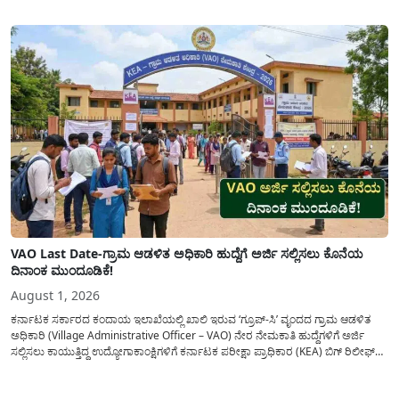
ಮಾಡಿರುವ ಆಗಸ್ಟ್ 04, 2026ರ ವರದಿಯಂತೆ, ರಾಜ್ಯದ ಪ್ರಮುಖ 14 ಜಲಾಶಯಗಳಿಗೆ ಒಂದೇ
ದಿನದಲ್ಲಿ ಬರೋಬ್ಬರಿ 34.8 TMC...
VAO Last Date-ಗ್ರಾಮ ಆಡಳಿತ ಅಧಿಕಾರಿ ಹುದ್ದೆಗೆ ಅರ್ಜಿ ಸಲ್ಲಿಸಲು ಕೊನೆಯ
ದಿನಾಂಕ ಮುಂದೂಡಿಕೆ!
August 1, 2026
ಕರ್ನಾಟಕ ಸರ್ಕಾರದ ಕಂದಾಯ ಇಲಾಖೆಯಲ್ಲಿ ಖಾಲಿ ಇರುವ ‘ಗ್ರೂಪ್-ಸಿ’ ವೃಂದದ ಗ್ರಾಮ ಆಡಳಿತ
ಅಧಿಕಾರಿ (Village Administrative Officer – VAO) ನೇರ ನೇಮಕಾತಿ ಹುದ್ದೆಗಳಿಗೆ ಅರ್ಜಿ
ಸಲ್ಲಿಸಲು ಕಾಯುತ್ತಿದ್ದ ಉದ್ಯೋಗಾಕಾಂಕ್ಷಿಗಳಿಗೆ ಕರ್ನಾಟಕ ಪರೀಕ್ಷಾ ಪ್ರಾಧಿಕಾರ (KEA) ಬಿಗ್ ರಿಲೀಫ್
ನೀಡಿದೆ. ಅರ್ಜಿ ಸಲ್ಲಿಕೆಯ ಅವಧಿಯನ್ನು ವಿಸ್ತರಿಸಿ ಅಧಿಕೃತ ಪ್ರಕಟಣೆ ಹೊರಡಿಸಿದ್ದು, ಇದುವರೆಗೆ ಅರ್ಜಿ
ಸಲ್ಲಿಸಲು...