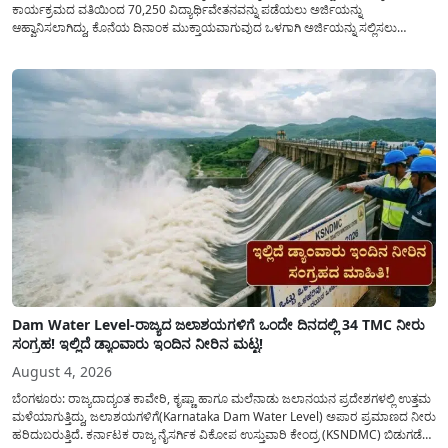
ಕಾರ್ಯಕ್ರಮದ ವತಿಯಿಂದ 70,250 ವಿದ್ಯಾರ್ಥಿವೇತನವನ್ನು ಪಡೆಯಲು ಅರ್ಜಿಯನ್ನು
ಆಹ್ವಾನಿಸಲಾಗಿದ್ದು, ಕೊನೆಯ ದಿನಾಂಕ ಮುಕ್ತಾಯವಾಗುವುದ ಒಳಗಾಗಿ ಅರ್ಜಿಯನ್ನು ಸಲ್ಲಿಸಲು
ಕೋರಿದೆ. ಆರ್ಥಿಕವಾಗಿ ಹಿಂದುಳಿದ ಹಾಗೂ ಬಡ ಕುಟುಂಬ ವರ್ಗದ ವಿದ್ಯಾರ್ಥಿಗಳು ಅವರ ಮುಂದಿನ
ಶಿಕ್ಷಣವನ್ನು ಮುಂದುವರಿಸಲು ಯಾವುದೇ ಅಡಚಣೆಯಾಗದಂತೆ ನೋಡಿಕೊಳ್ಳಲು ಈ ಯೋಜನೆಯನ್ನು
ಜಾರಿಗೆ...
Dam Water Level-ರಾಜ್ಯದ ಜಲಾಶಯಗಳಿಗೆ ಒಂದೇ ದಿನದಲ್ಲಿ 34 TMC ನೀರು
ಸಂಗ್ರಹ! ಇಲ್ಲಿದೆ ಡ್ಯಾಂವಾರು ಇಂದಿನ ನೀರಿನ ಮಟ್ಟ!
August 4, 2026
ಬೆಂಗಳೂರು: ರಾಜ್ಯದಾದ್ಯಂತ ಕಾವೇರಿ, ಕೃಷ್ಣಾ ಹಾಗೂ ಮಲೆನಾಡು ಜಲಾನಯನ ಪ್ರದೇಶಗಳಲ್ಲಿ ಉತ್ತಮ
ಮಳೆಯಾಗುತ್ತಿದ್ದು, ಜಲಾಶಯಗಳಿಗೆ(Karnataka Dam Water Level) ಅಪಾರ ಪ್ರಮಾಣದ ನೀರು
ಹರಿದುಬರುತ್ತಿದೆ. ಕರ್ನಾಟಕ ರಾಜ್ಯ ನೈಸರ್ಗಿಕ ವಿಕೋಪ ಉಸ್ತುವಾರಿ ಕೇಂದ್ರ (KSNDMC) ಬಿಡುಗಡೆ