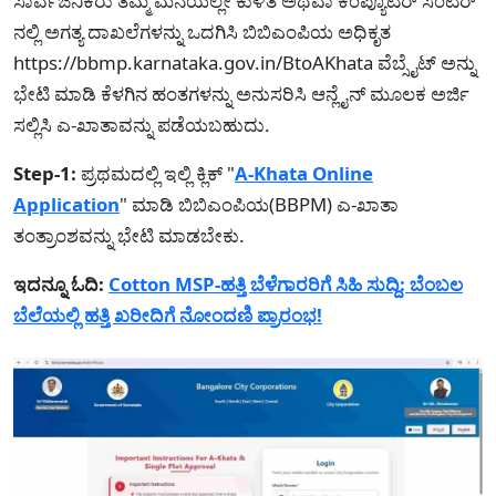
ಸಾರ್ವಜನಿಕರು ತಮ್ಮ ಮನೆಯಲ್ಲೇ ಕುಳಿತ ಅಥವಾ ಕಂಪ್ಯೂಟರ್ ಸೆಂಟರ್
ನಲ್ಲಿ ಅಗತ್ಯ ದಾಖಲೆಗಳನ್ನು ಒದಗಿಸಿ ಬಿಬಿಎಂಪಿಯ ಅಧಿಕೃತ
https://bbmp.karnataka.gov.in/BtoAKhata ವೆಬ್ಸೈಟ್ ಅನ್ನು
ಭೇಟಿ ಮಾಡಿ ಕೆಳಗಿನ ಹಂತಗಳನ್ನು ಅನುಸರಿಸಿ ಆನ್ಲೈನ್ ಮೂಲಕ ಅರ್ಜಿ
ಸಲ್ಲಿಸಿ ಎ-ಖಾತಾವನ್ನು ಪಡೆಯಬಹುದು.
Step-1:
ಪ್ರಥಮದಲ್ಲಿ ಇಲ್ಲಿ ಕ್ಲಿಕ್ "
A-Khata Online
Application
" ಮಾಡಿ ಬಿಬಿಎಂಪಿಯ(BBPM) ಎ-ಖಾತಾ
ತಂತ್ರಾಂಶವನ್ನು ಭೇಟಿ ಮಾಡಬೇಕು.
ಇದನ್ನೂ ಓದಿ:
Cotton MSP-ಹತ್ತಿ ಬೆಳೆಗಾರರಿಗೆ ಸಿಹಿ ಸುದ್ದಿ: ಬೆಂಬಲ
ಬೆಲೆಯಲ್ಲಿ ಹತ್ತಿ ಖರೀದಿಗೆ ನೋಂದಣಿ ಪ್ರಾರಂಭ!