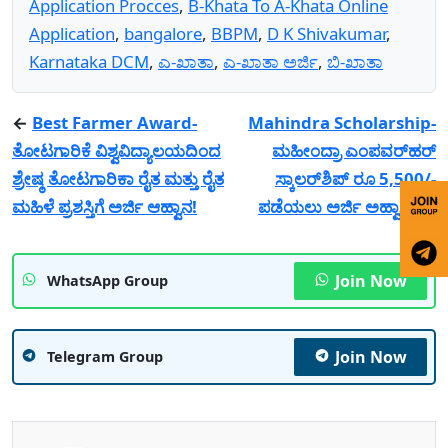
Application Procces
,
B-Khata To A-Khata Online
Application
,
bangalore
,
BBPM
,
D K Shivakumar
,
Karnataka DCM
,
ಎ-ಖಾತಾ
,
ಎ-ಖಾತಾ ಅರ್ಜಿ
,
ಬಿ-ಖಾತಾ
←
Best Farmer Award-
Mahindra Scholarship-
ತೋಟಗಾರಿಕೆ ವಿಶ್ವವಿದ್ಯಾಲಯದಿಂದ
ಮಹೀಂದ್ರಾ ಎಂಪವರ್‌ಹರ್
ಶ್ರೇಷ್ಠ ತೋಟಗಾರಿಕಾ ರೈತ ಮತ್ತು ರೈತ
ಸ್ಕಾಲರ್‌ಶಿಪ್ ರೂ 5,500/-
ಮಹಿಳೆ ಪ್ರಶಸ್ತಿಗೆ ಅರ್ಜಿ ಆಹ್ವಾನ!
ಪಡೆಯಲು ಅರ್ಜಿ ಅಹ್ವಾನ!
→
Join Now
WhatsApp Group
Join Now
Telegram Group