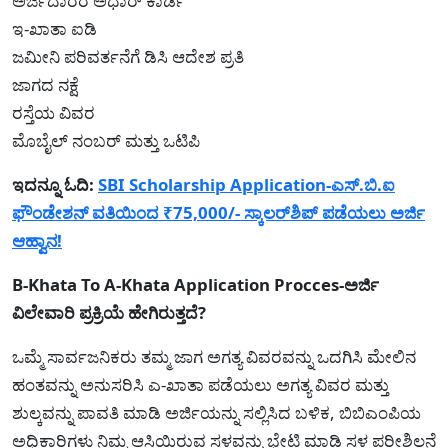
ಅರ್ಜಿದಾರರ ಅಧಾರ್ ಕಾರ್ಡ
ಇ-ಖಾತಾ ಐಡಿ
ಜಮೀನಿ ಪರಿವರ್ತನೆಗೆ ಡಿಸಿ ಆದೇಶ ಪ್ರತಿ
ಜಾಗದ ನಕ್ಷೆ
ರಸ್ತೆಯ ವಿವರ
ಮೊಬೈಲ್ ನಂಬರ್ ಮತ್ತು ಒಟಿಪಿ
ಇದನ್ನೂ ಓದಿ:
SBI Scholarship Application-ಎಸ್.ಬಿ.ಐ
ಫೌಂಡೇಶನ್ ವತಿಯಿಂದ ₹75,000/- ಸ್ಕಾಲರ್‌ಶಿಪ್ ಪಡೆಯಲು ಅರ್ಜಿ
ಆಹ್ವಾನ!
B-Khata To A-Khata Application Procces-ಅರ್ಜಿ
ವಿಲೇವಾರಿ ಪ್ರಕ್ರಿಯೆ ಹೇಗಿರುತ್ತದೆ?
ಒಮ್ಮೆ ಸಾರ್ವಜನಿಕರು ತಮ್ಮ ಜಾಗ ಅಗತ್ಯ ವಿವರವನ್ನು ಒದಗಿಸಿ ಮೇಲಿನ
ಹಂತವನ್ನು ಅನುಸರಿಸಿ ಎ-ಖಾತಾ ಪಡೆಯಲು ಅಗತ್ಯ ವಿವರ ಮತ್ತು
ಶುಲ್ಕವನ್ನು ಪಾವತಿ ಮಾಡಿ ಅರ್ಜಿಯನ್ನು ಸಲ್ಲಿಸಿದ ಬಳಿಕ, ಬಿಬಿಎಂಪಿಯ
ಅಧಿಕಾರಿಗಳು ನಿಮ್ಮ ಆಸ್ತಿಯಿರುವ ಸ್ಥಳವನ್ನು ಭೇಟಿ ಮಾಡಿ ಸ್ಥಳ ಪರೀಶಿಲನೆ