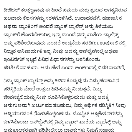
ಡಿಜಿಟಲ್ ತಂತ್ರಜ್ಞಾನವು ಈ ಹಿಂದೆ ಸಮಯ ಮತ್ತು ಶ್ರಮದ ಅಗತ್ಯವಿರುವ
ಹಲವಾರು ಕೆಲಸಗಳನ್ನು ಸರಳಗೊಳಿಸಿದೆ. ಉದಾಹರಣೆಗೆ, ಹಣಕಾಸಿನ
ಅಥವಾ ಬ್ಯಾಂಕಿಂಗ್ ಅಂದರೆ ಬ್ಯಾಂಕ್ ಬ್ಯಾಲೆನ್ಸ್ ಅನ್ನು ತಿಳಿಯಲು
ಬ್ಯಾಂಕ್‌ಗೆ ಹೋಗಬೇಕಾಗಿಲ್ಲ.ಇನ್ನು ಮುಂದೆ ನಿಮ್ಮ ಖಾತೆಯ ಬ್ಯಾಲೆನ್ಸ್
ಅನ್ನು ಪರಿಶೀಲಿಸುವುದು ಎಂದರೆ ಉದ್ದನೆಯ ಸರದಿ(queue)ಸಾಲಿನಲ್ಲಿ
ನಿಲ್ಲುವ ಅನಿವಾರ್ಯತೆ ಇಲ್ಲ. ನೀವು ಅದನ್ನು ಆನ್‌ಲೈನ್‌ನಲ್ಲಿ ಅಥವಾ
ಇಂಟರ್ನೆಟ್ ಇಲ್ಲದೆ ವಿವಿಧ ವಿಧಾನಗಳನ್ನು ಬಳಸಿಕೊಂಡು
ಪರಿಶೀಲಿಸಬಹುದು. ಅದು ಹೇಗೆ ಎಂದು ಅಂಕಣದಲ್ಲಿ ವಿವರಿಸಲಾಗಿದೆ,
ನಿಮ್ಮ ಬ್ಯಾಂಕ್ ಬ್ಯಾಲೆನ್ಸ್ ಅನ್ನು ತಿಳಿದುಕೊಳ್ಳುವುದು ನಿಮ್ಮ ಹಣಕಾಸಿನ
ಪರಿಸ್ಥಿತಿಯ ಮೇಲೆ ಉತ್ತಮ ಹಿಡಿತವನ್ನು ನೀಡುತ್ತದೆ. ನಿಮ್ಮ
ಜೀವನಶೈಲಿಯನ್ನು ನೀವು ರೂಪಿಸಿಕೊಳ್ಳಬಹುದು ಮತ್ತು ಅದಕ್ಕೆ
ಅನುಗುಣವಾಗಿ ಖರ್ಚು ಮಾಡಬಹುದು, ನಿಮ್ಮ ಆರ್ಥಿಕ ಪರಿಸ್ಥಿತಿಗೆ ನೀವು
ಅಡ್ಡಿಯಾಗದಂತೆ ನೋಡಿಕೊಳ್ಳಬಹುದು. ಮೊಬೈಲ್ ಅಪ್ಲಿಕೇಶನ್‌ಗಳನ್ನು
ಬಳಸಿಕೊಂಡು ಆನ್‌ಲೈನ್‌ನಲ್ಲಿ ನಿಮ್ಮ ಬ್ಯಾಂಕ್ ಖಾತೆಯ ಬ್ಯಾಲೆನ್ಸ್ ಅನ್ನು
ಅನುಕೂಲಕರವಾಗಿ ಪರಿಶೀಲಿಸಲು ಬ್ಯಾಂಕುಗಳು ನಿಮಗೆ ಸಹಾಯ