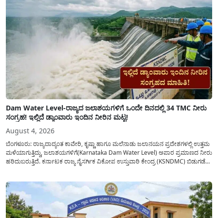
Dam Water Level-ರಾಜ್ಯದ ಜಲಾಶಯಗಳಿಗೆ ಒಂದೇ ದಿನದಲ್ಲಿ 34 TMC ನೀರು
ಸಂಗ್ರಹ! ಇಲ್ಲಿದೆ ಡ್ಯಾಂವಾರು ಇಂದಿನ ನೀರಿನ ಮಟ್ಟ!
August 4, 2026
ಬೆಂಗಳೂರು: ರಾಜ್ಯದಾದ್ಯಂತ ಕಾವೇರಿ, ಕೃಷ್ಣಾ ಹಾಗೂ ಮಲೆನಾಡು ಜಲಾನಯನ ಪ್ರದೇಶಗಳಲ್ಲಿ ಉತ್ತಮ
ಮಳೆಯಾಗುತ್ತಿದ್ದು, ಜಲಾಶಯಗಳಿಗೆ(Karnataka Dam Water Level) ಅಪಾರ ಪ್ರಮಾಣದ ನೀರು
ಹರಿದುಬರುತ್ತಿದೆ. ಕರ್ನಾಟಕ ರಾಜ್ಯ ನೈಸರ್ಗಿಕ ವಿಕೋಪ ಉಸ್ತುವಾರಿ ಕೇಂದ್ರ (KSNDMC) ಬಿಡುಗಡೆ
ಮಾಡಿರುವ ಆಗಸ್ಟ್ 04, 2026ರ ವರದಿಯಂತೆ, ರಾಜ್ಯದ ಪ್ರಮುಖ 14 ಜಲಾಶಯಗಳಿಗೆ ಒಂದೇ
ದಿನದಲ್ಲಿ ಬರೋಬ್ಬರಿ 34.8 TMC...