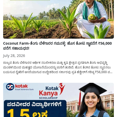
Coconut Farm-ತೆಂಗು ಬೆಳೆಗಾರರ ಗಮನಕ್ಕೆ: ಹೊಸ ತೋಟ ಸ್ಥಾಪನೆಗೆ ₹56,000
ವರೆಗೆ ಸಹಾಯಧನ!
July 28, 2026
ರಾಜ್ಯದ ತೆಂಗು ಬೆಳೆಗಾರರ ಆರ್ಥಿಕ ಸಬಲೀಕರಣ ಮತ್ತು ಕೃಷಿ ಕ್ಷೇತ್ರದ ಪ್ರಗತಿಗಾಗಿ ತೆಂಗು ಅಭಿವೃದ್ದಿ
ಮಂಡಳಿಯಿಂದ ಮಹತ್ವದ ಯೋಜನೆಯೊಂದನ್ನು ಜಾರಿಗೆ ತಂದಿದೆ. ಹೊಸ ತೆಂಗಿನ ತೋಟ ಸ್ಥಾಪಿಸಲು
ಬಯಸುವ ರೈತರಿಗೆ ಆಸರೆಯಾಗುವ ಉದ್ದೇಶದಿಂದ ಸರ್ಕಾರವು ಪ್ರತಿ ಹೆಕ್ಟೇರ್‌ಗೆ ಗರಿಷ್ಠ ₹56,000 ವರೆಗೆ
ಧನಸಹಾಯ ಪಡೆಯಲು ಅರ್ಜಿಯನ್ನು ಆಹ್ವಾನಿಸಿದೆ. ತೆಂಗು ಅಭಿವೃದ್ದಿ ಮಂಡಳಿಯ ಯೋಜನೆ
ಅಡಿಯಲ್ಲಿ ನೀಡಲಾಗುವ...