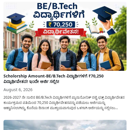
Scholorship Amount-BE/B.Tech ವಿದ್ಯಾರ್ಥಿಗಳಿಗೆ ₹70,250
ವಿದ್ಯಾರ್ಥಿವೇತನ! ಇಂದೇ ಅರ್ಜಿ ಸಲ್ಲಿಸಿ!
August 6, 2026
2026-2027 ನೇ ಸಾಲಿನ BE/B.Tech ವಿದ್ಯಾರ್ಥಿಗಳಿಗೆ ಪ್ಯಾನಾಸೋನಿಕ್ ರಟ್ಟಿ ಛತ್ರ್ ವಿದ್ಯಾರ್ಥಿವೇತನ
ಕಾರ್ಯಕ್ರಮದ ವತಿಯಿಂದ 70,250 ವಿದ್ಯಾರ್ಥಿವೇತನವನ್ನು ಪಡೆಯಲು ಅರ್ಜಿಯನ್ನು
ಆಹ್ವಾನಿಸಲಾಗಿದ್ದು, ಕೊನೆಯ ದಿನಾಂಕ ಮುಕ್ತಾಯವಾಗುವುದ ಒಳಗಾಗಿ ಅರ್ಜಿಯನ್ನು ಸಲ್ಲಿಸಲು
ಕೋರಿದೆ. ಆರ್ಥಿಕವಾಗಿ ಹಿಂದುಳಿದ ಹಾಗೂ ಬಡ ಕುಟುಂಬ ವರ್ಗದ ವಿದ್ಯಾರ್ಥಿಗಳು ಅವರ ಮುಂದಿನ
ಶಿಕ್ಷಣವನ್ನು ಮುಂದುವರಿಸಲು ಯಾವುದೇ ಅಡಚಣೆಯಾಗದಂತೆ ನೋಡಿಕೊಳ್ಳಲು ಈ ಯೋಜನೆಯನ್ನು
ಜಾರಿಗೆ...