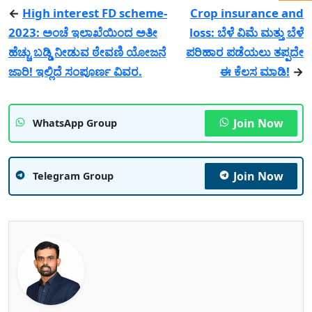
←
High interest FD scheme-
Crop insurance and
2023: ಅಂಚೆ ಇಲಾಖೆಯಿಂದ ಅತೀ
loss: ಬೆಳೆ ವಿಮೆ ಮತ್ತು ಬೆಳೆ
ಹೆಚ್ಚು ಬಡ್ಡಿ ನೀಡುವ ಠೇವಣಿ ಯೋಜನೆ
ಪರಿಹಾರ ಪಡೆಯಲು ತಪ್ಪದೇ
ಜಾರಿ! ಇಲ್ಲಿದೆ ಸಂಪೂರ್ಣ ವಿವರ.
ಈ ಕೆಲಸ ಮಾಡಿ!
→
Join Now
WhatsApp Group
Join Now
Telegram Group