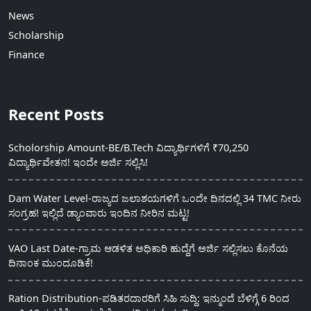
News
Scholarship
Finance
Recent Posts
Scholorship Amount-BE/B.Tech ವಿದ್ಯಾರ್ಥಿಗಳಿಗೆ ₹70,250
ವಿದ್ಯಾರ್ಥಿವೇತನ! ಇಂದೇ ಅರ್ಜಿ ಸಲ್ಲಿಸಿ!
Dam Water Level-ರಾಜ್ಯದ ಜಲಾಶಯಗಳಿಗೆ ಒಂದೇ ದಿನದಲ್ಲಿ 34 TMC ನೀರು
ಸಂಗ್ರಹ! ಇಲ್ಲಿದೆ ಡ್ಯಾಂವಾರು ಇಂದಿನ ನೀರಿನ ಮಟ್ಟ!
VAO Last Date-ಗ್ರಾಮ ಆಡಳಿತ ಅಧಿಕಾರಿ ಹುದ್ದೆಗೆ ಅರ್ಜಿ ಸಲ್ಲಿಸಲು ಕೊನೆಯ
ದಿನಾಂಕ ಮುಂದೂಡಿಕೆ!
Ration Distribution-ಪಡಿತರದಾರರಿಗೆ ಸಿಹಿ ಸುದ್ದಿ: ಇನ್ಮುಂದೆ ಬೆಳಿಗ್ಗೆ 6 ರಿಂದ