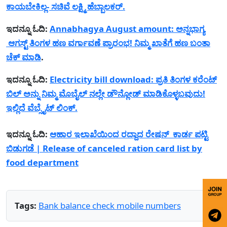
ಕಾಯಬೇಕಿಲ್ಲ- ಸಚಿವೆ ಲಕ್ಷ್ಮಿ ಹೆಬ್ಬಾಲಕರ್.
ಇದನ್ನೂ ಓದಿ:
Annabhagya August amount: ಅನ್ನಭಾಗ್ಯ
ಆಗಸ್ಟ್ ತಿಂಗಳ ಹಣ ವರ್ಗಾವಣೆ ಪ್ರಾರಂಭ! ನಿಮ್ಮ ಖಾತೆಗೆ ಹಣ ಬಂತಾ
ಚೆಕ್ ಮಾಡಿ
.
ಇದನ್ನೂ ಓದಿ:
Electricity bill download: ಪ್ರತಿ ತಿಂಗಳ ಕರೆಂಟ್
ಬಿಲ್ ಅನ್ನು ನಿಮ್ಮ ಮೊಬೈಲ್ ನಲ್ಲೇ ಡೌನ್ಲೋಡ್ ಮಾಡಿಕೊಳ್ಳಬವುದು!
ಇಲ್ಲಿದೆ ವೆಬ್ಸೈಟ್ ಲಿಂಕ್.
ಇದನ್ನೂ ಓದಿ:
ಆಹಾರ ಇಲಾಖೆಯಿಂದ ರದ್ದಾದ ರೇಷನ್ ಕಾರ್ಡ ಪಟ್ಟಿ
ಬಿಡುಗಡೆ | Release of canceled ration card list by
food department
Tags:
Bank balance check mobile numbers