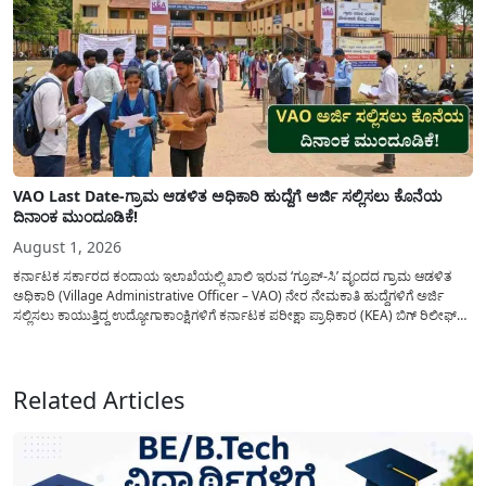
VAO Last Date-ಗ್ರಾಮ ಆಡಳಿತ ಅಧಿಕಾರಿ ಹುದ್ದೆಗೆ ಅರ್ಜಿ ಸಲ್ಲಿಸಲು ಕೊನೆಯ
ದಿನಾಂಕ ಮುಂದೂಡಿಕೆ!
August 1, 2026
ಕರ್ನಾಟಕ ಸರ್ಕಾರದ ಕಂದಾಯ ಇಲಾಖೆಯಲ್ಲಿ ಖಾಲಿ ಇರುವ ‘ಗ್ರೂಪ್-ಸಿ’ ವೃಂದದ ಗ್ರಾಮ ಆಡಳಿತ
ಅಧಿಕಾರಿ (Village Administrative Officer – VAO) ನೇರ ನೇಮಕಾತಿ ಹುದ್ದೆಗಳಿಗೆ ಅರ್ಜಿ
ಸಲ್ಲಿಸಲು ಕಾಯುತ್ತಿದ್ದ ಉದ್ಯೋಗಾಕಾಂಕ್ಷಿಗಳಿಗೆ ಕರ್ನಾಟಕ ಪರೀಕ್ಷಾ ಪ್ರಾಧಿಕಾರ (KEA) ಬಿಗ್ ರಿಲೀಫ್
ನೀಡಿದೆ. ಅರ್ಜಿ ಸಲ್ಲಿಕೆಯ ಅವಧಿಯನ್ನು ವಿಸ್ತರಿಸಿ ಅಧಿಕೃತ ಪ್ರಕಟಣೆ ಹೊರಡಿಸಿದ್ದು, ಇದುವರೆಗೆ ಅರ್ಜಿ
ಸಲ್ಲಿಸಲು...
Related Articles