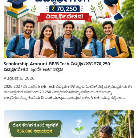
Scholorship Amount-BE/B.Tech ವಿದ್ಯಾರ್ಥಿಗಳಿಗೆ ₹70,250
ವಿದ್ಯಾರ್ಥಿವೇತನ! ಇಂದೇ ಅರ್ಜಿ ಸಲ್ಲಿಸಿ!
August 6, 2026
2026-2027 ನೇ ಸಾಲಿನ BE/B.Tech ವಿದ್ಯಾರ್ಥಿಗಳಿಗೆ ಪ್ಯಾನಾಸೋನಿಕ್ ರಟ್ಟಿ ಛತ್ರ್ ವಿದ್ಯಾರ್ಥಿವೇತನ
ಕಾರ್ಯಕ್ರಮದ ವತಿಯಿಂದ 70,250 ವಿದ್ಯಾರ್ಥಿವೇತನವನ್ನು ಪಡೆಯಲು ಅರ್ಜಿಯನ್ನು
ಆಹ್ವಾನಿಸಲಾಗಿದ್ದು, ಕೊನೆಯ ದಿನಾಂಕ ಮುಕ್ತಾಯವಾಗುವುದ ಒಳಗಾಗಿ ಅರ್ಜಿಯನ್ನು ಸಲ್ಲಿಸಲು
ಕೋರಿದೆ. ಆರ್ಥಿಕವಾಗಿ ಹಿಂದುಳಿದ ಹಾಗೂ ಬಡ ಕುಟುಂಬ ವರ್ಗದ ವಿದ್ಯಾರ್ಥಿಗಳು ಅವರ ಮುಂದಿನ
ಶಿಕ್ಷಣವನ್ನು ಮುಂದುವರಿಸಲು ಯಾವುದೇ ಅಡಚಣೆಯಾಗದಂತೆ ನೋಡಿಕೊಳ್ಳಲು ಈ ಯೋಜನೆಯನ್ನು
ಜಾರಿಗೆ...