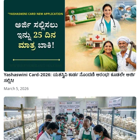
Yashaswini Card-2026: ಯಶಸ್ವಿನಿ ಕಾರ್ಡ ನೊಂದಣಿ ಆರಂಭ! ಕೂಡಲೇ ಅರ್ಜಿ
ಸಲ್ಲಿಸಿ!
March 5, 2026