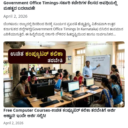
Government Office Timings-ಸರ್ಕಾರಿ ಕಚೇರಿಗಳ ಕೆಲಸದ ಅವಧಿಯಲ್ಲಿ
ಮಹತ್ವದ ಬದಲಾವಣೆ!
April 2, 2026
ಬೆಂಗಳೂರು: ರಾಜ್ಯದಲ್ಲಿ ದಿನದಿಂದ ದಿನಕ್ಕೆ ಸೂರ್ಯನ ಪ್ರಖರತೆ ಹೆಚ್ಚುತ್ತಿದ್ದು, ವಿಶೇಷವಾಗಿ ಉತ್ತರ
ಕರ್ನಾಟಕದ ಜಿಲ್ಲೆಗಳಲ್ಲಿ(Government Office Timings In Karnataka) ಬಿಸಿಲಿನ ತಾಪಮಾನ
ಏರಿಕೆಯಾಗುತ್ತಿದೆ. ಈ ಹಿನ್ನೆಲೆಯಲ್ಲಿ ಸರ್ಕಾರಿ ನೌಕರರ ಹಿತದೃಷ್ಟಿಯಿಂದ ಹಾಗೂ ಸಾರ್ವಜನಿಕರ
ಅನುಕೂಲಕ್ಕಾಗಿ ಕರ್ನಾಟಕ ಸರ್ಕಾರವು ಮಹತ್ವದ ನಿರ್ಧಾರವೊಂದನ್ನು ಕೈಗೊಂಡಿದೆ. ಕಿತ್ತೂರು ಕರ್ನಾಟಕ
ಮತ್ತು ಕಲ್ಯಾಣ ಕರ್ನಾಟಕದ ಒಟ್ಟು 9 ಜಿಲ್ಲೆಗಳಲ್ಲಿ ಏಪ್ರಿಲ್...
Free Computer Courses-ಉಚಿತ ಕಂಪ್ಯೂಟರ್ ಕಲಿಕಾ ತರಬೇತಿಗೆ ಅರ್ಜಿ
ಆಹ್ವಾನ! ಇಂದೇ ಅರ್ಜಿ ಸಲ್ಲಿಸಿ!
April 2, 2026