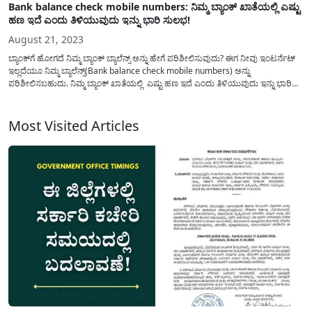
Bank balance check mobile numbers: ನಿಮ್ಮ ಬ್ಯಾಂಕ್ ಖಾತೆಯಲ್ಲಿ ಎಷ್ಟು
ಹಣ ಇದೆ ಎಂದು ತಿಳಿಯುವುದು ಇನ್ನು ಭಾರಿ ಸುಲಭ!
August 21, 2023
ಬ್ಯಾಂಕ್‌ಗೆ ಹೋಗದೆ ನಿಮ್ಮ ಬ್ಯಾಂಕ್ ಬ್ಯಾಲೆನ್ಸ್ ಅನ್ನು ಹೇಗೆ ಪರಿಶೀಲಿಸುವುದು? ಈಗ ನೀವು ಇಂಟರ್ನೆಟ್
ಇಲ್ಲದೆಯೂ ನಿಮ್ಮ ಬ್ಯಾಲೆನ್ಸ್(Bank balance check mobile numbers) ಅನ್ನು
ಪರಿಶೀಲಿಸಬಹುದು. ನಿಮ್ಮ ಬ್ಯಾಂಕ್ ಖಾತೆಯಲ್ಲಿ ಎಷ್ಟು ಹಣ ಇದೆ ಎಂದು ತಿಳಿಯುವುದು ಇನ್ನು ಭಾರಿ
ಸುಲಭ! ಡಿಜಿಟಲ್ ತಂತ್ರಜ್ಞಾನವು ಈ ಹಿಂದೆ ಸಮಯ ಮತ್ತು ಶ್ರಮದ ಅಗತ್ಯವಿರುವ ಹಲವಾರು...
Most Visited Articles