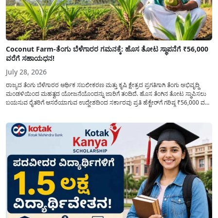
Coconut Farm-ತೆಂಗು ಬೆಳೆಗಾರರ ಗಮನಕ್ಕೆ: ಹೊಸ ತೋಟ ಸ್ಥಾಪನೆಗೆ ₹56,000
ವರೆಗೆ ಸಹಾಯಧನ!
July 28, 2026
ರಾಜ್ಯದ ತೆಂಗು ಬೆಳೆಗಾರರ ಆರ್ಥಿಕ ಸಬಲೀಕರಣ ಮತ್ತು ಕೃಷಿ ಕ್ಷೇತ್ರದ ಪ್ರಗತಿಗಾಗಿ ತೆಂಗು ಅಭಿವೃದ್ದಿ
ಮಂಡಳಿಯಿಂದ ಮಹತ್ವದ ಯೋಜನೆಯೊಂದನ್ನು ಜಾರಿಗೆ ತಂದಿದೆ. ಹೊಸ ತೆಂಗಿನ ತೋಟ ಸ್ಥಾಪಿಸಲು
ಬಯಸುವ ರೈತರಿಗೆ ಆಸರೆಯಾಗುವ ಉದ್ದೇಶದಿಂದ ಸರ್ಕಾರವು ಪ್ರತಿ ಹೆಕ್ಟೇರ್‌ಗೆ ಗರಿಷ್ಠ ₹56,000 ವರೆಗೆ
ಧನಸಹಾಯ ಪಡೆಯಲು ಅರ್ಜಿಯನ್ನು ಆಹ್ವಾನಿಸಿದೆ. ತೆಂಗು ಅಭಿವೃದ್ದಿ ಮಂಡಳಿಯ ಯೋಜನೆ
ಅಡಿಯಲ್ಲಿ ನೀಡಲಾಗುವ...