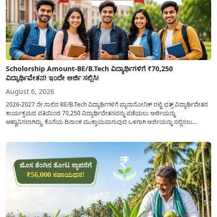
Scholorship Amount-BE/B.Tech ವಿದ್ಯಾರ್ಥಿಗಳಿಗೆ ₹70,250
ವಿದ್ಯಾರ್ಥಿವೇತನ! ಇಂದೇ ಅರ್ಜಿ ಸಲ್ಲಿಸಿ!
August 6, 2026
2026-2027 ನೇ ಸಾಲಿನ BE/B.Tech ವಿದ್ಯಾರ್ಥಿಗಳಿಗೆ ಪ್ಯಾನಾಸೋನಿಕ್ ರಟ್ಟಿ ಛತ್ರ್ ವಿದ್ಯಾರ್ಥಿವೇತನ
ಕಾರ್ಯಕ್ರಮದ ವತಿಯಿಂದ 70,250 ವಿದ್ಯಾರ್ಥಿವೇತನವನ್ನು ಪಡೆಯಲು ಅರ್ಜಿಯನ್ನು
ಆಹ್ವಾನಿಸಲಾಗಿದ್ದು, ಕೊನೆಯ ದಿನಾಂಕ ಮುಕ್ತಾಯವಾಗುವುದ ಒಳಗಾಗಿ ಅರ್ಜಿಯನ್ನು ಸಲ್ಲಿಸಲು
ಕೋರಿದೆ. ಆರ್ಥಿಕವಾಗಿ ಹಿಂದುಳಿದ ಹಾಗೂ ಬಡ ಕುಟುಂಬ ವರ್ಗದ ವಿದ್ಯಾರ್ಥಿಗಳು ಅವರ ಮುಂದಿನ
ಶಿಕ್ಷಣವನ್ನು ಮುಂದುವರಿಸಲು ಯಾವುದೇ ಅಡಚಣೆಯಾಗದಂತೆ ನೋಡಿಕೊಳ್ಳಲು ಈ ಯೋಜನೆಯನ್ನು
ಜಾರಿಗೆ...