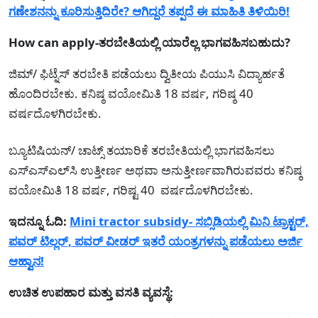
ಗಣೇಶನನ್ನು ಕೂರಿಸುತ್ತಿದಿರೇ? ಆಗಿದ್ದರೆ ತಪ್ಪದೆ ಈ ಮಾಹಿತಿ ತಿಳಿಯಿರಿ!
How can apply-ತರಬೇತಿಯಲ್ಲಿ ಯಾರೆಲ್ಲ ಭಾಗವಹಿಸಬಹುದು?
ಜಿಮ್/ ಫಿಟ್ನೆಸ್ ತರಬೇತಿ ಪಡೆಯಲು ದ್ವಿತೀಯ ಪಿಯುಸಿ ವಿದ್ಯಾರ್ಹತೆ
ಹೊಂದಿರಬೇಕು. ಕನಿಷ್ಠ ವಯೋಮಿತಿ 18 ವರ್ಷ, ಗರಿಷ್ಠ 40
ವರ್ಷದೊಳಗಿರಬೇಕು.
ಬ್ಯೂಟಿಷಿಯನ್/ ಚಾಟ್ಸ್ ತಯಾರಿಕೆ ತರಬೇತಿಯಲ್ಲಿ ಭಾಗವಹಿಸಲು
ಎಸ್‍ಎಸ್‍ಎಲ್‍ಸಿ ಉತ್ತೀರ್ಣ ಅಥವಾ ಅನುತ್ತೀರ್ಣವಾಗಿರುವವರು ಕನಿಷ್ಠ
ವಯೋಮಿತಿ 18 ವರ್ಷ, ಗರಿಷ್ಟ 40 ವರ್ಷದೊಳಗಿರಬೇಕು.
ಇದನ್ನೂ ಓದಿ:
Mini tractor subsidy- ಸಬ್ಸಿಡಿಯಲ್ಲಿ ಮಿನಿ ಟ್ರಾಕ್ಟರ್,
ಪವರ್ ಟಿಲ್ಲರ್, ಪವರ್ ವೀಡರ್ ಇತರೆ ಯಂತ್ರಗಳನ್ನು ಪಡೆಯಲು ಅರ್ಜಿ
ಆಹ್ವಾನ!
ಉಚಿತ ಉಪಹಾರ ಮತ್ತು ವಸತಿ ವ್ಯವಸ್ಥೆ: