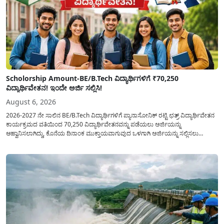
Scholorship Amount-BE/B.Tech ವಿದ್ಯಾರ್ಥಿಗಳಿಗೆ ₹70,250
ವಿದ್ಯಾರ್ಥಿವೇತನ! ಇಂದೇ ಅರ್ಜಿ ಸಲ್ಲಿಸಿ!
August 6, 2026
2026-2027 ನೇ ಸಾಲಿನ BE/B.Tech ವಿದ್ಯಾರ್ಥಿಗಳಿಗೆ ಪ್ಯಾನಾಸೋನಿಕ್ ರಟ್ಟಿ ಛತ್ರ್ ವಿದ್ಯಾರ್ಥಿವೇತನ
ಕಾರ್ಯಕ್ರಮದ ವತಿಯಿಂದ 70,250 ವಿದ್ಯಾರ್ಥಿವೇತನವನ್ನು ಪಡೆಯಲು ಅರ್ಜಿಯನ್ನು
ಆಹ್ವಾನಿಸಲಾಗಿದ್ದು, ಕೊನೆಯ ದಿನಾಂಕ ಮುಕ್ತಾಯವಾಗುವುದ ಒಳಗಾಗಿ ಅರ್ಜಿಯನ್ನು ಸಲ್ಲಿಸಲು
ಕೋರಿದೆ. ಆರ್ಥಿಕವಾಗಿ ಹಿಂದುಳಿದ ಹಾಗೂ ಬಡ ಕುಟುಂಬ ವರ್ಗದ ವಿದ್ಯಾರ್ಥಿಗಳು ಅವರ ಮುಂದಿನ
ಶಿಕ್ಷಣವನ್ನು ಮುಂದುವರಿಸಲು ಯಾವುದೇ ಅಡಚಣೆಯಾಗದಂತೆ ನೋಡಿಕೊಳ್ಳಲು ಈ ಯೋಜನೆಯನ್ನು
ಜಾರಿಗೆ...