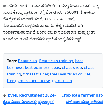
ಉಪನಿರ್ದೇಶಕರು, ಯುವ ಸಬಲೀಕರಣ ಮತ್ತು ಕ್ರೀಡಾ ಇಲಾಖೆ ರಾಜ್ಯ
ಯುವ ಕೇಂದ್ರ ನೃಪತುಂಗ ರಸ್ತೆ ಬೆಂಗಳೂರು -560001 ಗೆ ಅಥವಾ
ಮೊಬೈಲ್ ದೂರವಾಣಿ ಸಂಖ್ಯೆ 9731251411 ಇಲ್ಲಿ
ನೋಂದಾಯಿಸಿಕೊಳ್ಳಬಹುದು ಹಾಗೂ ಹೆಚ್ಚಿನ ಮಾಹಿತಿಗಾಗಿ
ಸಂಪರ್ಕಿಸಬಹುದಾಗಿದೆ ಎಂದು ಯುವ ಸಬಲೀಕರಣ ಮತ್ತು ಕ್ರೀಡಾ
ಇಲಾಖೆಯ ಉಪನಿರ್ದೇಶಕರು ಪ್ರಕಟಣೆಯಲ್ಲಿ ತಿಳಿಸಿದ್ದಾರೆ.
Tags:
Beautician
,
Beautician training
,
best
business
,
best business ideas
,
chaat shop
,
chaat
training
,
fitness trainer
,
free Beautician course
,
free gym trainer course
,
gym coach
←
RVNL Recruitment 2024-
Crop loan farmer list-
ರೈಲು ವಿಕಾಸ ನಿಗಮದಲ್ಲಿ ವ್ಯವಸ್ಥಾಪಕ
ಬೆಳೆ ಸಾಲ ಮನ್ನಾ ಅಗಿರುವ