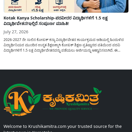
Kotak Kanya Scholarship-ಪದವೀದರ ವಿದ್ಯಾರ್ಥಿಗಳಿಗೆ 1.5 ಲಕ್ಷ
ವಿದ್ಯಾರ್ಥಿವೇತನ!ಇಲ್ಲಿದೆ ಸಂಪೂರ್ಣ ಮಾಹಿತಿ!
July 27, 2026
2026-2027 ನೇ ಸಾಲಿನ ಕೋಟಕ್ ಕನ್ಯಾ ವಿದ್ಯಾರ್ಥಿವೇತನ ಕಾರ್ಯಕ್ರಮದ ಅಡಿಯಲ್ಲಿ ಹಿಂದುಳಿದ
ವಿದ್ಯಾರ್ಥಿನಿಯರ ಮುಂದಿನ ಉನ್ನತ ಶಿಕ್ಷಣಕ್ಕಾಗಿ ಕೋಟಕ್ ಶಿಕ್ಷಣ ಪ್ರತಿಷ್ಠಾನದ ವತಿಯಿಂದ ಪದವಿ
ವಿದ್ಯಾರ್ಥಿಗಳಿಗೆ 1.5 ಲಕ್ಷ ವಿದ್ಯಾರ್ಥಿವೇತನವನ್ನು ಪಡೆಯಲು ಅರ್ಜಿಯನ್ನು ಆಹ್ವಾನಿಸಲಾಗಿದೆ. ಈ
ವಿದ್ಯಾರ್ಥಿವೇತನವು 12 ನೇ ತರಗತಿಯಲ್ಲಿ ಉತ್ತೀರ್ಣರಾಗಿರುವ ಮತ್ತು ಪ್ರತಿಷ್ಠಿತ ವೃತ್ತಿಪರ ಪದವಿ
ಕೋರ್ಸ್‌ಗಳಲ್ಲಿ ಸೇರಲು ಬಯಸುವ ಅರ್ಹ ವಿದ್ಯಾರ್ಥಿನಿಯರು...
Welcome to Krushikamitra.com your trusted source for the