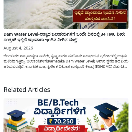
Dam Water Level-ರಾಜ್ಯದ ಜಲಾಶಯಗಳಿಗೆ ಒಂದೇ ದಿನದಲ್ಲಿ 34 TMC ನೀರು
ಸಂಗ್ರಹ! ಇಲ್ಲಿದೆ ಡ್ಯಾಂವಾರು ಇಂದಿನ ನೀರಿನ ಮಟ್ಟ!
August 4, 2026
ಬೆಂಗಳೂರು: ರಾಜ್ಯದಾದ್ಯಂತ ಕಾವೇರಿ, ಕೃಷ್ಣಾ ಹಾಗೂ ಮಲೆನಾಡು ಜಲಾನಯನ ಪ್ರದೇಶಗಳಲ್ಲಿ ಉತ್ತಮ
ಮಳೆಯಾಗುತ್ತಿದ್ದು, ಜಲಾಶಯಗಳಿಗೆ(Karnataka Dam Water Level) ಅಪಾರ ಪ್ರಮಾಣದ ನೀರು
ಹರಿದುಬರುತ್ತಿದೆ. ಕರ್ನಾಟಕ ರಾಜ್ಯ ನೈಸರ್ಗಿಕ ವಿಕೋಪ ಉಸ್ತುವಾರಿ ಕೇಂದ್ರ (KSNDMC) ಬಿಡುಗಡೆ
ಮಾಡಿರುವ ಆಗಸ್ಟ್ 04, 2026ರ ವರದಿಯಂತೆ, ರಾಜ್ಯದ ಪ್ರಮುಖ 14 ಜಲಾಶಯಗಳಿಗೆ ಒಂದೇ
ದಿನದಲ್ಲಿ ಬರೋಬ್ಬರಿ 34.8 TMC...
Related Articles