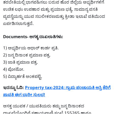
ತರಬೇತಿಯಲ್ಲಿ ಭಾಗವಹಿಸಲು ಬರುವ ಹೊರ ಜಿಲ್ಲೆಯ ಅಭ್ಯರ್ಥಿಗಳಿಗೆ
ಉಚಿತ ಲಘು ಉಪಹಾರ ಮತ್ತು ಪ್ರಯಾಣ ಭತ್ಯೆ, ಸಾಮಾನ್ಯ ವಸತಿ
ವ್ಯವಸ್ಥೆಯನ್ನು ಯುವ ಸಬಲೀಕರಣಮತ್ತು ಕ್ರೀಡಾ ಇಲಾಖೆ ವತಿಯಿಂದ
ಏರ್ಪಡಿಸಲಾಗುತ್ತದೆ.
Documents- ಅಗತ್ಯ ದಾಖಲಾತಿಗಳು:
1) ಅಭ್ಯರ್ಥಿಯ ಆಧಾರ್ ಕಾರ್ಡ ಪ್ರತಿ.
2) ಜನ್ಮ ದಿನಾಂಕ ಪ್ರಮಾಣ ಪತ್ರ.
3) ಜಾತಿ ಪ್ರಮಾಣ ಪತ್ರ.
4) ಪೋಟೋ.
5) ವಿದ್ಯಾರ್ಹತೆ ಅಂಕಪಟ್ಟಿ.
ಇದನ್ನೂ ಓದಿ:
Property tax-2024: ಗ್ರಾಮ ಪಂಚಾಯತಿ ಆಸ್ತಿ ತೆರಿಗೆ
ಪಾವತಿ ಈಗ ಭಾರೀ ಸುಲಭ!
ಆಸಕ್ತ ಯುವಕ / ಯುವತಿಯರು ತಮ್ಮ ಜನ್ಮ ದಿನಾಂಕದ
ದಾಖಲೆಯೊಂದಿಗೆ ಸಹಾಯವಾಣಿ ಸಂಖ್ಯೆ 155265 ಹಾಗೂ