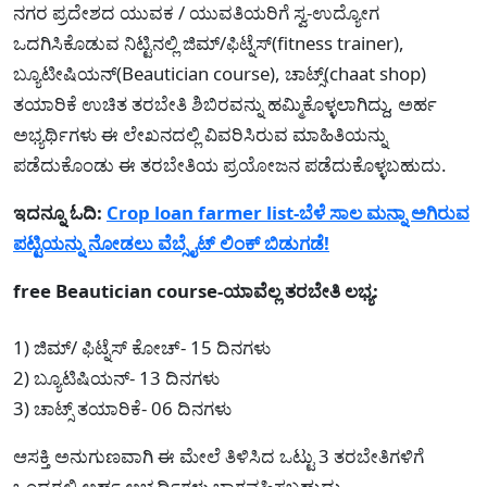
ನಗರ ಪ್ರದೇಶದ ಯುವಕ / ಯುವತಿಯರಿಗೆ ಸ್ವ-ಉದ್ಯೋಗ
ಒದಗಿಸಿಕೊಡುವ ನಿಟ್ಟಿನಲ್ಲಿ ಜಿಮ್/ಫಿಟ್ನೆಸ್(fitness trainer),
ಬ್ಯೂಟೀಷಿಯನ್(Beautician course), ಚಾಟ್ಸ್(chaat shop)
ತಯಾರಿಕೆ ಉಚಿತ ತರಬೇತಿ ಶಿಬಿರವನ್ನು ಹಮ್ಮಿಕೊಳ್ಳಲಾಗಿದ್ದು, ಅರ್ಹ
ಅಭ್ಯರ್ಥಿಗಳು ಈ ಲೇಖನದಲ್ಲಿ ವಿವರಿಸಿರುವ ಮಾಹಿತಿಯನ್ನು
ಪಡೆದುಕೊಂಡು ಈ ತರಬೇತಿಯ ಪ್ರಯೋಜನ ಪಡೆದುಕೊಳ್ಳಬಹುದು.
ಇದನ್ನೂ ಓದಿ:
Crop loan farmer list-ಬೆಳೆ ಸಾಲ ಮನ್ನಾ ಅಗಿರುವ
ಪಟ್ಟಿಯನ್ನು ನೋಡಲು ವೆಬ್ಸೈಟ್ ಲಿಂಕ್ ಬಿಡುಗಡೆ!
free Beautician course-ಯಾವೆಲ್ಲ ತರಬೇತಿ ಲಭ್ಯ:
1) ಜಿಮ್/ ಫಿಟ್ನೆಸ್ ಕೋಚ್- 15 ದಿನಗಳು
2) ಬ್ಯೂಟಿಷಿಯನ್- 13 ದಿನಗಳು
3) ಚಾಟ್ಸ್ ತಯಾರಿಕೆ- 06 ದಿನಗಳು
ಆಸಕ್ತಿ ಅನುಗುಣವಾಗಿ ಈ ಮೇಲೆ ತಿಳಿಸಿದ ಒಟ್ಟು 3 ತರಬೇತಿಗಳಿಗೆ
ಒಂದರಲ್ಲಿ ಅರ್ಹ ಅಭ್ಯರ್ಥಿಗಳು ಭಾಗವಹಿಸಬಹುದು.