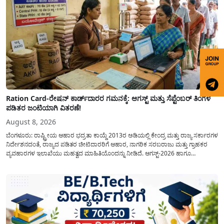
Ration Card-ರೇಷನ್ ಕಾರ್ಡ್‍ದಾರರ ಗಮನಕ್ಕೆ: ಆಗಸ್ಟ್ ಮತ್ತು ಸೆಪ್ಟೆಂಬರ್ ತಿಂಗಳ
ಪಡಿತರ ಜಂಟಿಯಾಗಿ ವಿತರಣೆ!
August 8, 2026
ಬೆಂಗಳೂರು: ರಾಷ್ಟ್ರೀಯ ಆಹಾರ ಭದ್ರತಾ ಕಾಯ್ದೆ 2013ರ ಅಡಿಯಲ್ಲಿ ಕೇಂದ್ರ ಮತ್ತು ರಾಜ್ಯ ಸರ್ಕಾರಗಳ
ನಿರ್ದೇಶನದಂತೆ, ರಾಜ್ಯದ ಪಡಿತರ ಚೀಟಿದಾರರಿಗೆ ಆಹಾರ, ನಾಗರಿಕ ಸರಬರಾಜು ಮತ್ತು ಗ್ರಾಹಕರ
ವ್ಯವಹಾರಗಳ ಇಲಾಖೆಯು ಮಹತ್ವದ ಮಾಹಿತಿಯೊಂದನ್ನು ನೀಡಿದೆ. ಆಗಸ್ಟ್-2026 ಹಾಗೂ
ಸೆಪ್ಟೆಂಬರ್-2026 ಈ ಎರಡೂ ತಿಂಗಳ ಆಹಾರ ಧಾನ್ಯಗಳ ವಿತರಣೆಯನ್ನು ಆಗಸ್ಟ್ ಮಾಹೆಯಲ್ಲೇ ಒಟ್ಟಿಗೆ
(ಜಂಟಿಯಾಗಿ) ನೀಡಲು ನಿರ್ಧರಿಸಲಾಗಿದೆ....