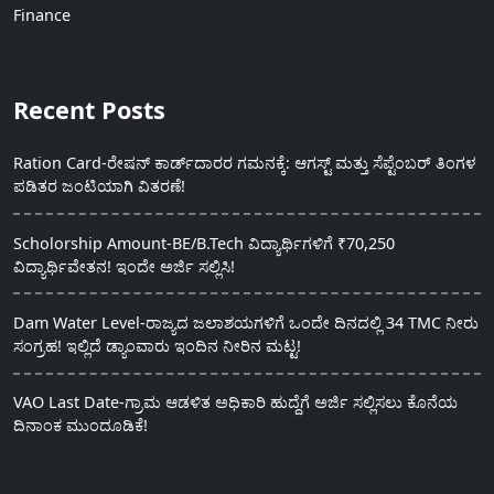
Finance
Recent Posts
Ration Card-ರೇಷನ್ ಕಾರ್ಡ್‍ದಾರರ ಗಮನಕ್ಕೆ: ಆಗಸ್ಟ್ ಮತ್ತು ಸೆಪ್ಟೆಂಬರ್ ತಿಂಗಳ
ಪಡಿತರ ಜಂಟಿಯಾಗಿ ವಿತರಣೆ!
Scholorship Amount-BE/B.Tech ವಿದ್ಯಾರ್ಥಿಗಳಿಗೆ ₹70,250
ವಿದ್ಯಾರ್ಥಿವೇತನ! ಇಂದೇ ಅರ್ಜಿ ಸಲ್ಲಿಸಿ!
Dam Water Level-ರಾಜ್ಯದ ಜಲಾಶಯಗಳಿಗೆ ಒಂದೇ ದಿನದಲ್ಲಿ 34 TMC ನೀರು
ಸಂಗ್ರಹ! ಇಲ್ಲಿದೆ ಡ್ಯಾಂವಾರು ಇಂದಿನ ನೀರಿನ ಮಟ್ಟ!
VAO Last Date-ಗ್ರಾಮ ಆಡಳಿತ ಅಧಿಕಾರಿ ಹುದ್ದೆಗೆ ಅರ್ಜಿ ಸಲ್ಲಿಸಲು ಕೊನೆಯ
ದಿನಾಂಕ ಮುಂದೂಡಿಕೆ!