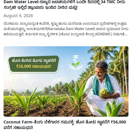
Dam Water Level-ರಾಜ್ಯದ ಜಲಾಶಯಗಳಿಗೆ ಒಂದೇ ದಿನದಲ್ಲಿ 34 TMC ನೀರು
ಸಂಗ್ರಹ! ಇಲ್ಲಿದೆ ಡ್ಯಾಂವಾರು ಇಂದಿನ ನೀರಿನ ಮಟ್ಟ!
August 4, 2026
ಬೆಂಗಳೂರು: ರಾಜ್ಯದಾದ್ಯಂತ ಕಾವೇರಿ, ಕೃಷ್ಣಾ ಹಾಗೂ ಮಲೆನಾಡು ಜಲಾನಯನ ಪ್ರದೇಶಗಳಲ್ಲಿ ಉತ್ತಮ
ಮಳೆಯಾಗುತ್ತಿದ್ದು, ಜಲಾಶಯಗಳಿಗೆ(Karnataka Dam Water Level) ಅಪಾರ ಪ್ರಮಾಣದ ನೀರು
ಹರಿದುಬರುತ್ತಿದೆ. ಕರ್ನಾಟಕ ರಾಜ್ಯ ನೈಸರ್ಗಿಕ ವಿಕೋಪ ಉಸ್ತುವಾರಿ ಕೇಂದ್ರ (KSNDMC) ಬಿಡುಗಡೆ
ಮಾಡಿರುವ ಆಗಸ್ಟ್ 04, 2026ರ ವರದಿಯಂತೆ, ರಾಜ್ಯದ ಪ್ರಮುಖ 14 ಜಲಾಶಯಗಳಿಗೆ ಒಂದೇ
ದಿನದಲ್ಲಿ ಬರೋಬ್ಬರಿ 34.8 TMC...
Coconut Farm-ತೆಂಗು ಬೆಳೆಗಾರರ ಗಮನಕ್ಕೆ: ಹೊಸ ತೋಟ ಸ್ಥಾಪನೆಗೆ ₹56,000
ವರೆಗೆ ಸಹಾಯಧನ!