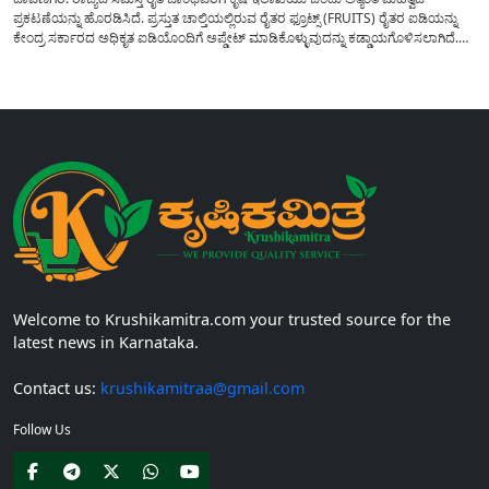
ಪ್ರಕಟಣೆಯನ್ನು ಹೊರಡಿಸಿದೆ. ಪ್ರಸ್ತುತ ಚಾಲ್ತಿಯಲ್ಲಿರುವ ರೈತರ ಫ್ರೂಟ್ಸ್ (FRUITS) ರೈತರ ಐಡಿಯನ್ನು
ಕೇಂದ್ರ ಸರ್ಕಾರದ ಅಧಿಕೃತ ಐಡಿಯೊಂದಿಗೆ ಅಪ್ಡೇಟ್ ಮಾಡಿಕೊಳ್ಳುವುದನ್ನು ಕಡ್ಡಾಯಗೊಳಿಸಲಾಗಿದೆ.
ಸರ್ಕಾರದ ವಿವಿಧ ಯೋಜನೆಗಳ ಪ್ರಯೋಜನಗಳನ್ನು ಯಾವುದೇ ಅಡಚಣೆಯಿಲ್ಲದೆ ನೇರವಾಗಿ
ಪಡೆದುಕೊಳ್ಳಲು ಈ ಪ್ರಕ್ರಿಯೆಯು ಅತ್ಯಂತ ಅಗತ್ಯವಾಗಿದ್ದು, ಅರ್ಹ ರೈತರು...
Welcome to Krushikamitra.com your trusted source for the
latest news in Karnataka.
Contact us:
krushikamitraa@gmail.com
Follow Us