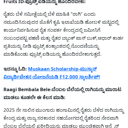
Fruits ID-ಪ್ರೂಟ್ಸ್ ಐಡಿಯನ್ನು ಹೊಂದಿರಬೇಕು:
ರೈತರು ಬೆಳೆ ಸಮೀಕ್ಷೆಯಲ್ಲಿ ಬೆಳೆ ಮಾಹಿತಿ "ರಾಗಿ" ಎಂದು
ನಮೂದಿಸಿರುವುದರ ಜೊತೆಗೆ ಕೃಷಿ ಇಲಾಖೆಯಡಿ ಹೋಬಳಿ ಮಟ್ಟದಲ್ಲಿ
ಕಾರ್ಯನಿರ್ವಹಿಸುವ ರೈತ ಸಂಪರ್ಕ ಕೇಂದ್ರದಲ್ಲಿ ಜಮೀನಿಗೆ
ಸಂಬಂಧಪಟ್ಟ ಪಹಣಿ ಮತ್ತು ರೈತರ ಬ್ಯಾಂಕ್ ಪಾಸ್ ಬುಕ್,ಆಧಾರ್ ಕಾರ್ಡ
ಪ್ರತಿಯನ್ನು ನೀಡಿ ಪ್ರೂಟ್ಸ್ ತಂತ್ರಾಂಶದಲ್ಲಿ ನೊಂದಣಿಯನ್ನು
ಮಾಡಿಕೊಂಡು ಪ್ರೂಟ್ಸ್ ಐಡಿಯನ್ನು ಹೊಂದಿರಬೇಕಾಗುತ್ತದೆ.
ಇದನ್ನೂ ಓದಿ:
Muskaan Scholarship-ಮುಸ್ಕಾನ್
ವಿದ್ಯಾರ್ಥಿವೇತನ ಯೋಜನೆಯಡಿ ₹12,000 ಸ್ಕಾಲರ್ಶಿಪ್!
Raagi Bembala Bele-ಬೆಂಬಲ ಬೆಲೆಯಲ್ಲಿ ರಾಗಿಯನ್ನು ಮಾರಾಟ
ಮಾಡಲು ಕೂಡಲೇ ಈ ಕೆಲಸ ಮಾಡಿ:
2025 ನೇ ಸಾಲಿನ ಮುಂಗಾರು ಹಂಗಾಮಿನಲ್ಲಿ ರೈತರು ಬೆಳೆದ ರಾಗಿಯನ್ನು
ಕೇಂದ್ರ ಮತ್ತು ರಾಜ್ಯ ಸರಕಾರದ ಸಹಯೋಗದಲ್ಲಿ ರೈತರಿಂದ ನೇರವಾಗಿ
ಬೆಂಬಲ ಬೆಲೆಯಲ್ಲಿ ಖರೀದಿಯನ್ನು ಮಾಡಲು ಮುಂಚಿತವಾಗಿ ಆನ್ಲೈನ್