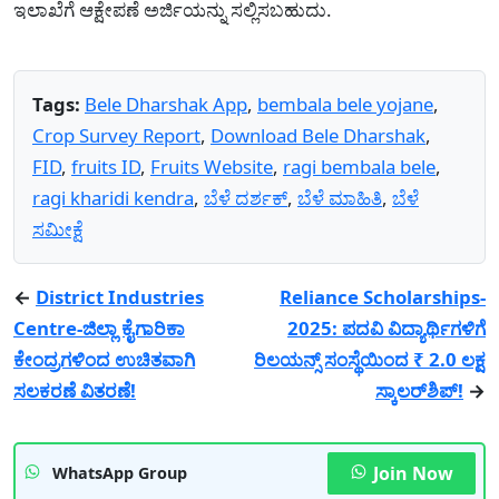
ಇಲಾಖೆಗೆ ಆಕ್ಷೇಪಣೆ ಅರ್ಜಿಯನ್ನು ಸಲ್ಲಿಸಬಹುದು.
Tags:
Bele Dharshak App
,
bembala bele yojane
,
Crop Survey Report
,
Download Bele Dharshak
,
FID
,
fruits ID
,
Fruits Website
,
ragi bembala bele
,
ragi kharidi kendra
,
ಬೆಳೆ ದರ್ಶಕ್
,
ಬೆಳೆ ಮಾಹಿತಿ
,
ಬೆಳೆ
ಸಮೀಕ್ಷೆ
←
District Industries
Reliance Scholarships-
Centre-ಜಿಲ್ಲಾ ಕೈಗಾರಿಕಾ
2025: ಪದವಿ ವಿದ್ಯಾರ್ಥಿಗಳಿಗೆ
ಕೇಂದ್ರಗಳಿಂದ ಉಚಿತವಾಗಿ
ರಿಲಯನ್ಸ್ ಸಂಸ್ಥೆಯಿಂದ ₹ 2.0 ಲಕ್ಷ
ಸಲಕರಣೆ ವಿತರಣೆ!
ಸ್ಕಾಲರ್‌ಶಿಪ್‌!
→
Join Now
WhatsApp Group