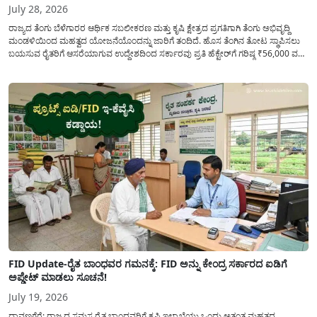
July 28, 2026
ರಾಜ್ಯದ ತೆಂಗು ಬೆಳೆಗಾರರ ಆರ್ಥಿಕ ಸಬಲೀಕರಣ ಮತ್ತು ಕೃಷಿ ಕ್ಷೇತ್ರದ ಪ್ರಗತಿಗಾಗಿ ತೆಂಗು ಅಭಿವೃದ್ದಿ
ಮಂಡಳಿಯಿಂದ ಮಹತ್ವದ ಯೋಜನೆಯೊಂದನ್ನು ಜಾರಿಗೆ ತಂದಿದೆ. ಹೊಸ ತೆಂಗಿನ ತೋಟ ಸ್ಥಾಪಿಸಲು
ಬಯಸುವ ರೈತರಿಗೆ ಆಸರೆಯಾಗುವ ಉದ್ದೇಶದಿಂದ ಸರ್ಕಾರವು ಪ್ರತಿ ಹೆಕ್ಟೇರ್‌ಗೆ ಗರಿಷ್ಠ ₹56,000 ವರೆಗೆ
ಧನಸಹಾಯ ಪಡೆಯಲು ಅರ್ಜಿಯನ್ನು ಆಹ್ವಾನಿಸಿದೆ. ತೆಂಗು ಅಭಿವೃದ್ದಿ ಮಂಡಳಿಯ ಯೋಜನೆ
ಅಡಿಯಲ್ಲಿ ನೀಡಲಾಗುವ...
FID Update-ರೈತ ಬಾಂಧವರ ಗಮನಕ್ಕೆ: FID ಅನ್ನು ಕೇಂದ್ರ ಸರ್ಕಾರದ ಐಡಿಗೆ
ಅಪ್ಡೇಟ್ ಮಾಡಲು ಸೂಚನೆ!
July 19, 2026
ದಾವಣಗೆರೆ: ರಾಜ್ಯದ ಸಮಸ್ತ ರೈತ ಬಾಂಧವರಿಗೆ ಕೃಷಿ ಇಲಾಖೆಯು ಒಂದು ಅತ್ಯಂತ ಮಹತ್ವದ