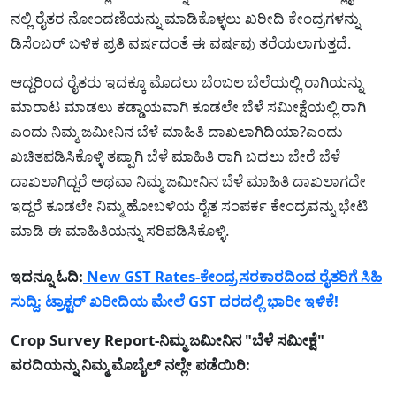
ನಲ್ಲಿ ರೈತರ ನೋಂದಣಿಯನ್ನು ಮಾಡಿಕೊಳ್ಳಲು ಖರೀದಿ ಕೇಂದ್ರಗಳನ್ನು
ಡಿಸೆಂಬರ್ ಬಳಿಕ ಪ್ರತಿ ವರ್ಷದಂತೆ ಈ ವರ್ಷವು ತರೆಯಲಾಗುತ್ತದೆ.
ಆದ್ದರಿಂದ ರೈತರು ಇದಕ್ಕೂ ಮೊದಲು ಬೆಂಬಲ ಬೆಲೆಯಲ್ಲಿ ರಾಗಿಯನ್ನು
ಮಾರಾಟ ಮಾಡಲು ಕಡ್ಡಾಯವಾಗಿ ಕೂಡಲೇ ಬೆಳೆ ಸಮೀಕ್ಷೆಯಲ್ಲಿ ರಾಗಿ
ಎಂದು ನಿಮ್ಮ ಜಮೀನಿನ ಬೆಳೆ ಮಾಹಿತಿ ದಾಖಲಾಗಿದಿಯಾ?ಎಂದು
ಖಚಿತಪಡಿಸಿಕೊಳ್ಳಿ ತಪ್ಪಾಗಿ ಬೆಳೆ ಮಾಹಿತಿ ರಾಗಿ ಬದಲು ಬೇರೆ ಬೆಳೆ
ದಾಖಲಾಗಿದ್ದರೆ ಅಥವಾ ನಿಮ್ಮ ಜಮೀನಿನ ಬೆಳೆ ಮಾಹಿತಿ ದಾಖಲಾಗದೇ
ಇದ್ದರೆ ಕೂಡಲೇ ನಿಮ್ಮ ಹೋಬಳಿಯ ರೈತ ಸಂಪರ್ಕ ಕೇಂದ್ರವನ್ನು ಭೇಟಿ
ಮಾಡಿ ಈ ಮಾಹಿತಿಯನ್ನು ಸರಿಪಡಿಸಿಕೊಳ್ಳಿ.
ಇದನ್ನೂ ಓದಿ:
New GST Rates-ಕೇಂದ್ರ ಸರಕಾರದಿಂದ ರೈತರಿಗೆ ಸಿಹಿ
ಸುದ್ದಿ: ಟ್ರಾಕ್ಟರ್ ಖರೀದಿಯ ಮೇಲೆ GST ದರದಲ್ಲಿ ಭಾರೀ ಇಳಿಕೆ!
Crop Survey Report-ನಿಮ್ಮ ಜಮೀನಿನ "ಬೆಳೆ ಸಮೀಕ್ಷೆ"
ವರದಿಯನ್ನು ನಿಮ್ಮ ಮೊಬೈಲ್ ನಲ್ಲೇ ಪಡೆಯಿರಿ: