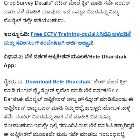
Crop Survey Details" ಬಟನ್ ಮೇಲೆ ಕ್ಲಿಕ್ ಮಾಡಿ ಸರ್ವೆ ನಂಬರ್
ವಾರು ಬೆಳೆ ಮಾಹಿತಿ ಯಾವುದು ಇದೆ ಎನ್ನುವ ವಿವರವನ್ನು ನಿಮ್ಮ
ಮೊಬೈಲ್ ನಲ್ಲೇ ಪಡೆಯಬಹುದು.
ಇದನ್ನೂ ಓದಿ:
Free CCTV Training-ಉಚಿತ ಸಿಸಿಟಿವಿ ಅಳವಡಿಕೆ
ಮತ್ತು ಸರ್ವೀಸಿಂಗ್ ತರಬೇತಿಗಾಗಿ ಅರ್ಜಿ ಆಹ್ವಾನ!
ವಿಧಾನ-2: ಬೆಳೆ ದರ್ಶಕ ಅಪ್ಲಿಕೇಶನ್ ಮೂಲಕ/Bele Dharshak
App:
ರೈತರು ಈ "
Download Bele Dharshak
" ಲಿಂಕ್ ಮೇಲೆ ಕ್ಲಿಕ್
ಮಾಡಿ ಗೂಗಲ್ ಪ್ಲೈ ಸ್ಟೋರ್ ಪ್ರವೇಶ ಮಾಡಿ ಬೆಳೆ ದರ್ಶಕ/Bele
Darshak ಮೊಬೈಲ್ ಅಪ್ಲಿಕೇಶನ್ ಅನ್ನು ಡೌನ್ಲೋಡ್ ಮಾಡಿಕೊಂಡು ಈ
ಅಪ್ಲಿಕೇಶನ್ ಅನ್ನು ಒಪನ್ ಮಾಡಿ ನಿಮ್ಮ ಜಿಲ್ಲೆ,ತಾಲ್ಲೂಕು,ಹೋಬಳಿ,ಹಳ್ಳಿ
ಸರ್ವೆ ನಂಬರ್ ವಿವರವನ್ನು ಹಾಕಿ ಬೆಳೆ ಮಾಹಿತಿ ವಿವರವನ್ನು
ನೋಡಬಹುದು ಇದಲ್ಲೇ ಇಲ್ಲಿ ನಮೂದಿಸಿರುವ ಬೆಳೆ ಮಾಹಿತಿ ತಪ್ಪಾಗಿದ್ದರೆ
ಈ ಅಪ್ಲಿಕೇಶನ್ ಮೂಲಕವೇ ಮರು ಸರ್ವೆ ಮಾಡಲು ಸಂಬಂಧಪಟ್ಟ