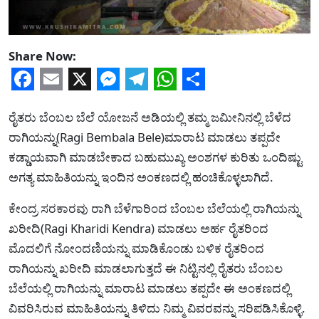
Share Now:
Facebook
Email
X
Messenger
Telegram
WhatsApp
Share
ರೈತರು ಬೆಂಬಲ ಬೆಲೆ ಯೋಜನೆ ಅಡಿಯಲ್ಲಿ ತಮ್ಮ ಜಮೀನಿನಲ್ಲಿ ಬೆಳೆದ
ರಾಗಿಯನ್ನು(Ragi Bembala Bele)ಮಾರಾಟ ಮಾಡಲು ತಪ್ಪದೇ
ಕಡ್ಡಾಯವಾಗಿ ಮಾಡಬೇಕಾದ ಬಹುಮುಖ್ಯ ಅಂಶಗಳ ಕುರಿತು ಒಂದಿಷ್ಟು
ಅಗತ್ಯ ಮಾಹಿತಿಯನ್ನು ಇಂದಿನ ಅಂಕಣದಲ್ಲಿ ಹಂಚಿಕೊಳ್ಳಲಾಗಿದೆ.
ಕೇಂದ್ರ ಸರಕಾರವು ರಾಗಿ ಬೆಳೆಗಾರಿಂದ ಬೆಂಬಲ ಬೆಲೆಯಲ್ಲಿ ರಾಗಿಯನ್ನು
ಖರೀದಿ(Ragi Kharidi Kendra) ಮಾಡಲು ಅರ್ಹ ರೈತರಿಂದ
ಮೊದಲಿಗೆ ನೋಂದಣಿಯನ್ನು ಮಾಡಿಕೊಂಡು ಬಳಿಕ ರೈತರಿಂದ
ರಾಗಿಯನ್ನು ಖರೀದಿ ಮಾಡಲಾಗುತ್ತದೆ ಈ ನಿಟ್ಟಿನಲ್ಲಿ ರೈತರು ಬೆಂಬಲ
ಬೆಲೆಯಲ್ಲಿ ರಾಗಿಯನ್ನು ಮಾರಾಟ ಮಾಡಲು ತಪ್ಪದೇ ಈ ಅಂಕಣದಲ್ಲಿ
ವಿವರಿಸಿರುವ ಮಾಹಿತಿಯನ್ನು ತಿಳಿದು ನಿಮ್ಮ ವಿವರವನ್ನು ಸರಿಪಡಿಸಿಕೊಳ್ಳಿ.