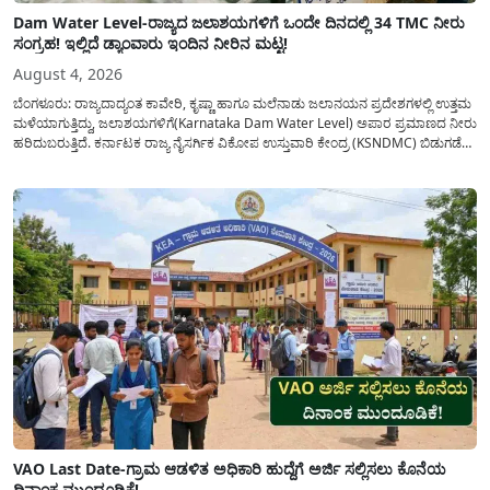
Dam Water Level-ರಾಜ್ಯದ ಜಲಾಶಯಗಳಿಗೆ ಒಂದೇ ದಿನದಲ್ಲಿ 34 TMC ನೀರು
ಸಂಗ್ರಹ! ಇಲ್ಲಿದೆ ಡ್ಯಾಂವಾರು ಇಂದಿನ ನೀರಿನ ಮಟ್ಟ!
August 4, 2026
ಬೆಂಗಳೂರು: ರಾಜ್ಯದಾದ್ಯಂತ ಕಾವೇರಿ, ಕೃಷ್ಣಾ ಹಾಗೂ ಮಲೆನಾಡು ಜಲಾನಯನ ಪ್ರದೇಶಗಳಲ್ಲಿ ಉತ್ತಮ
ಮಳೆಯಾಗುತ್ತಿದ್ದು, ಜಲಾಶಯಗಳಿಗೆ(Karnataka Dam Water Level) ಅಪಾರ ಪ್ರಮಾಣದ ನೀರು
ಹರಿದುಬರುತ್ತಿದೆ. ಕರ್ನಾಟಕ ರಾಜ್ಯ ನೈಸರ್ಗಿಕ ವಿಕೋಪ ಉಸ್ತುವಾರಿ ಕೇಂದ್ರ (KSNDMC) ಬಿಡುಗಡೆ
ಮಾಡಿರುವ ಆಗಸ್ಟ್ 04, 2026ರ ವರದಿಯಂತೆ, ರಾಜ್ಯದ ಪ್ರಮುಖ 14 ಜಲಾಶಯಗಳಿಗೆ ಒಂದೇ
ದಿನದಲ್ಲಿ ಬರೋಬ್ಬರಿ 34.8 TMC...
VAO Last Date-ಗ್ರಾಮ ಆಡಳಿತ ಅಧಿಕಾರಿ ಹುದ್ದೆಗೆ ಅರ್ಜಿ ಸಲ್ಲಿಸಲು ಕೊನೆಯ
ದಿನಾಂಕ ಮುಂದೂಡಿಕೆ!