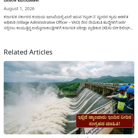
August 1, 2026
ಕರ್ನಾಟಕ ಸರ್ಕಾರದ ಕಂದಾಯ ಇಲಾಖೆಯಲ್ಲಿ ಖಾಲಿ ಇರುವ ‘ಗ್ರೂಪ್-ಸಿ’ ವೃಂದದ ಗ್ರಾಮ ಆಡಳಿತ
ಅಧಿಕಾರಿ (Village Administrative Officer – VAO) ನೇರ ನೇಮಕಾತಿ ಹುದ್ದೆಗಳಿಗೆ ಅರ್ಜಿ
ಸಲ್ಲಿಸಲು ಕಾಯುತ್ತಿದ್ದ ಉದ್ಯೋಗಾಕಾಂಕ್ಷಿಗಳಿಗೆ ಕರ್ನಾಟಕ ಪರೀಕ್ಷಾ ಪ್ರಾಧಿಕಾರ (KEA) ಬಿಗ್ ರಿಲೀಫ್
ನೀಡಿದೆ. ಅರ್ಜಿ ಸಲ್ಲಿಕೆಯ ಅವಧಿಯನ್ನು ವಿಸ್ತರಿಸಿ ಅಧಿಕೃತ ಪ್ರಕಟಣೆ ಹೊರಡಿಸಿದ್ದು, ಇದುವರೆಗೆ ಅರ್ಜಿ
ಸಲ್ಲಿಸಲು...
Related Articles