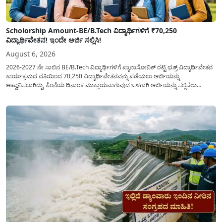
Scholorship Amount-BE/B.Tech ವಿದ್ಯಾರ್ಥಿಗಳಿಗೆ ₹70,250
ವಿದ್ಯಾರ್ಥಿವೇತನ! ಇಂದೇ ಅರ್ಜಿ ಸಲ್ಲಿಸಿ!
August 6, 2026
2026-2027 ನೇ ಸಾಲಿನ BE/B.Tech ವಿದ್ಯಾರ್ಥಿಗಳಿಗೆ ಪ್ಯಾನಾಸೋನಿಕ್ ರಟ್ಟಿ ಛತ್ರ್ ವಿದ್ಯಾರ್ಥಿವೇತನ
ಕಾರ್ಯಕ್ರಮದ ವತಿಯಿಂದ 70,250 ವಿದ್ಯಾರ್ಥಿವೇತನವನ್ನು ಪಡೆಯಲು ಅರ್ಜಿಯನ್ನು
ಆಹ್ವಾನಿಸಲಾಗಿದ್ದು, ಕೊನೆಯ ದಿನಾಂಕ ಮುಕ್ತಾಯವಾಗುವುದ ಒಳಗಾಗಿ ಅರ್ಜಿಯನ್ನು ಸಲ್ಲಿಸಲು
ಕೋರಿದೆ. ಆರ್ಥಿಕವಾಗಿ ಹಿಂದುಳಿದ ಹಾಗೂ ಬಡ ಕುಟುಂಬ ವರ್ಗದ ವಿದ್ಯಾರ್ಥಿಗಳು ಅವರ ಮುಂದಿನ
ಶಿಕ್ಷಣವನ್ನು ಮುಂದುವರಿಸಲು ಯಾವುದೇ ಅಡಚಣೆಯಾಗದಂತೆ ನೋಡಿಕೊಳ್ಳಲು ಈ ಯೋಜನೆಯನ್ನು
ಜಾರಿಗೆ...