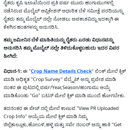
ರೈತರು ಕೃಷಿ ಇಲಾಖೆಯಿಂದ ಪ್ರತಿ ವರ್ಷ ಮೂರು ಹಂಗಾಮುಗಳಲ್ಲಿ
ನಡೆಸಿರುವ ಮೊಬೈಲ್ ಆಪ್ಲಿಕೇಶನ್ ಆಧಾರಿತ ಬೆಳೆ ಸಮೀಕ್ಷೆ ವರದಿಯನ್ನು
ರೈತರು ತಮ್ಮ ಮೊಬೈಲ್ ನಲ್ಲೇ ನೋಡಲು ಅವಕಾಶವಿದ್ದು ಇದಕ್ಕಾಗಿ ಈ
ಕೆಳಗಿನ ಹಂತಗಳನ್ನು ಅನುಸರಿಸಿ.
ತಮ್ಮ ಜಮೀನಿನ ಬೆಳೆ ಮಾಹಿತಿಯನ್ನು ರೈತರು ಎರಡು ವಿಧಾನವನ್ನು
ಅನುಸರಿಸಿ ತಮ್ಮ ಮೊಬೈಲ್ ನಲ್ಲೇ ತಿಳಿದುಕೊಳ್ಳಬಹುದು ಇದರ ವಿವರ
ಹೀಗಿದೆ:
ವಿಧಾನ-1:
ಈ "
Crop Name Details Check
" ಲಿಂಕ್ ಮೇಲೆ ಕ್ಲಿಕ್
ಮಾಡಿ ಅಧಿಕೃತ "Crop Survey" ವೆಬ್ಸೈಟ್ ಅನ್ನು ಪ್ರವೇಶ ಮಾಡಿ
ನಂತರ ಈ ಪುಟದಲ್ಲಿ ವರ್ಷ/Year,Season/ಹಂಗಾಮು ಆಯ್ಕೆ
ಮಾಡಿಕೊಂಡು "Go" ಬಟನ್ ಮೇಲೆ ಕ್ಲಿಕ್ ಮಾಡಿ ಮುಂದೆ ಹೋಗಬೇಕು.
ತದನಂತರ ಈ ಪೇಜ್ ನಲ್ಲಿ ಮೇಲೆ ಕಾಣುವ "View PR Uploaded
Crop Info" ಆಯ್ಕೆಯ ಮೇಲೆ ಕ್ಲಿಕ್ ಮಾಡಿ ನಿಮ್ಮ
ಜಿಲ್ಲೆತಾಲ್ಲೂಕು,ಹೋಬಳಿ,ಹಳ್ಳಿ ಮತ್ತು ಸರ್ವೆ ನಂಬರ್ ಅನ್ನು ಹಾಕಿ "Get