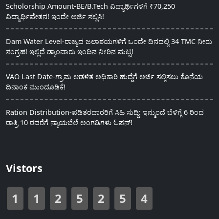
Scholorship Amount-BE/B.Tech ವಿದ್ಯಾರ್ಥಿಗಳಿಗೆ ₹70,250
ವಿದ್ಯಾರ್ಥಿವೇತನ! ಇಂದೇ ಅರ್ಜಿ ಸಲ್ಲಿಸಿ!
Dam Water Level-ರಾಜ್ಯದ ಜಲಾಶಯಗಳಿಗೆ ಒಂದೇ ದಿನದಲ್ಲಿ 34 TMC ನೀರು
ಸಂಗ್ರಹ! ಇಲ್ಲಿದೆ ಡ್ಯಾಂವಾರು ಇಂದಿನ ನೀರಿನ ಮಟ್ಟ!
VAO Last Date-ಗ್ರಾಮ ಆಡಳಿತ ಅಧಿಕಾರಿ ಹುದ್ದೆಗೆ ಅರ್ಜಿ ಸಲ್ಲಿಸಲು ಕೊನೆಯ
ದಿನಾಂಕ ಮುಂದೂಡಿಕೆ!
Ration Distribution-ಪಡಿತರದಾರರಿಗೆ ಸಿಹಿ ಸುದ್ದಿ: ಇನ್ಮುಂದೆ ಬೆಳಿಗ್ಗೆ 6 ರಿಂದ
ರಾತ್ರಿ 10 ರವರೆಗೆ ನ್ಯಾಯಬೆಲೆ ಅಂಗಡಿಗಳು ಓಪನ್!
Vistors
1
1
2
5
2
5
4