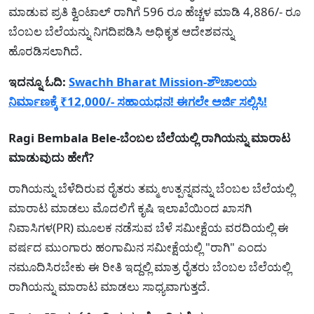
ಮಾಡುವ ಪ್ರತಿ ಕ್ವಿಂಟಾಲ್ ರಾಗಿಗೆ 596 ರೂ ಹೆಚ್ಚಳ ಮಾಡಿ 4,886/- ರೂ
ಬೆಂಬಲ ಬೆಲೆಯನ್ನು ನಿಗದಿಪಡಿಸಿ ಅಧಿಕೃತ ಆದೇಶವನ್ನು
ಹೊರಡಿಸಲಾಗಿದೆ.
ಇದನ್ನೂ ಓದಿ:
Swachh Bharat Mission-ಶೌಚಾಲಯ
ನಿರ್ಮಾಣಕ್ಕೆ ₹12,000/- ಸಹಾಯಧನ! ಈಗಲೇ ಅರ್ಜಿ ಸಲ್ಲಿಸಿ!
Ragi Bembala Bele-ಬೆಂಬಲ ಬೆಲೆಯಲ್ಲಿ ರಾಗಿಯನ್ನು ಮಾರಾಟ
ಮಾಡುವುದು ಹೇಗೆ?
ರಾಗಿಯನ್ನು ಬೆಳೆದಿರುವ ರೈತರು ತಮ್ಮ ಉತ್ಪನ್ನವನ್ನು ಬೆಂಬಲ ಬೆಲೆಯಲ್ಲಿ
ಮಾರಾಟ ಮಾಡಲು ಮೊದಲಿಗೆ ಕೃಷಿ ಇಲಾಖೆಯಿಂದ ಖಾಸಗಿ
ನಿವಾಸಿಗಳ(PR) ಮೂಲಕ ನಡೆಸುವ ಬೆಳೆ ಸಮೀಕ್ಷೆಯ ವರದಿಯಲ್ಲಿ ಈ
ವರ್ಷದ ಮುಂಗಾರು ಹಂಗಾಮಿನ ಸಮೀಕ್ಷೆಯಲ್ಲಿ "ರಾಗಿ" ಎಂದು
ನಮೂದಿಸಿರಬೇಕು ಈ ರೀತಿ ಇದ್ದಲ್ಲಿ ಮಾತ್ರ ರೈತರು ಬೆಂಬಲ ಬೆಲೆಯಲ್ಲಿ
ರಾಗಿಯನ್ನು ಮಾರಾಟ ಮಾಡಲು ಸಾಧ್ಯವಾಗುತ್ತದೆ.