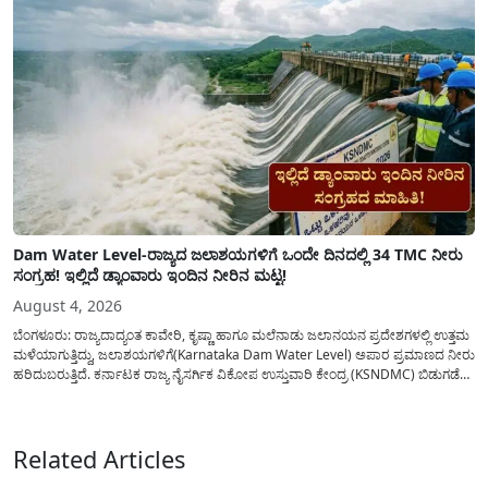
Dam Water Level-ರಾಜ್ಯದ ಜಲಾಶಯಗಳಿಗೆ ಒಂದೇ ದಿನದಲ್ಲಿ 34 TMC ನೀರು
ಸಂಗ್ರಹ! ಇಲ್ಲಿದೆ ಡ್ಯಾಂವಾರು ಇಂದಿನ ನೀರಿನ ಮಟ್ಟ!
August 4, 2026
ಬೆಂಗಳೂರು: ರಾಜ್ಯದಾದ್ಯಂತ ಕಾವೇರಿ, ಕೃಷ್ಣಾ ಹಾಗೂ ಮಲೆನಾಡು ಜಲಾನಯನ ಪ್ರದೇಶಗಳಲ್ಲಿ ಉತ್ತಮ
ಮಳೆಯಾಗುತ್ತಿದ್ದು, ಜಲಾಶಯಗಳಿಗೆ(Karnataka Dam Water Level) ಅಪಾರ ಪ್ರಮಾಣದ ನೀರು
ಹರಿದುಬರುತ್ತಿದೆ. ಕರ್ನಾಟಕ ರಾಜ್ಯ ನೈಸರ್ಗಿಕ ವಿಕೋಪ ಉಸ್ತುವಾರಿ ಕೇಂದ್ರ (KSNDMC) ಬಿಡುಗಡೆ
ಮಾಡಿರುವ ಆಗಸ್ಟ್ 04, 2026ರ ವರದಿಯಂತೆ, ರಾಜ್ಯದ ಪ್ರಮುಖ 14 ಜಲಾಶಯಗಳಿಗೆ ಒಂದೇ
ದಿನದಲ್ಲಿ ಬರೋಬ್ಬರಿ 34.8 TMC...
Related Articles