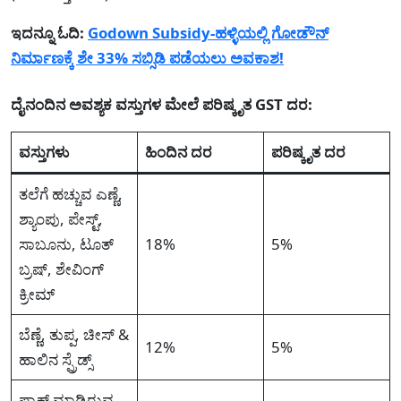
ಇದನ್ನೂ ಓದಿ:
Godown Subsidy-ಹಳ್ಳಿಯಲ್ಲಿ ಗೋಡೌನ್
ನಿರ್ಮಾಣಕ್ಕೆ ಶೇ 33% ಸಬ್ಸಿಡಿ ಪಡೆಯಲು ಅವಕಾಶ!
ದೈನಂದಿನ ಅವಶ್ಯಕ ವಸ್ತುಗಳ ಮೇಲೆ ಪರಿಷ್ಕೃತ GST ದರ:
ವಸ್ತುಗಳು
ಹಿಂದಿನ ದರ
ಪರಿಷ್ಕೃತ ದರ
ತಲೆಗೆ ಹಚ್ಚುವ ಎಣ್ಣೆ,
ಶ್ಯಾಂಪು, ಪೇಸ್ಟ್,
ಸಾಬೂನು, ಟೂತ್
18%
5%
ಬ್ರಷ್, ಶೇವಿಂಗ್
ಕ್ರೀಮ್
ಬೆಣ್ಣೆ, ತುಪ್ಪ, ಚೀಸ್ &
12%
5%
ಹಾಲಿನ ಸ್ಪ್ರೆಡ್ಸ್
ಪ್ಯಾಕ್ ಮಾಡಿರುವ