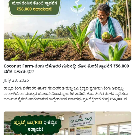
Coconut Farm-ತೆಂಗು ಬೆಳೆಗಾರರ ಗಮನಕ್ಕೆ: ಹೊಸ ತೋಟ ಸ್ಥಾಪನೆಗೆ ₹56,000
ವರೆಗೆ ಸಹಾಯಧನ!
July 28, 2026
ರಾಜ್ಯದ ತೆಂಗು ಬೆಳೆಗಾರರ ಆರ್ಥಿಕ ಸಬಲೀಕರಣ ಮತ್ತು ಕೃಷಿ ಕ್ಷೇತ್ರದ ಪ್ರಗತಿಗಾಗಿ ತೆಂಗು ಅಭಿವೃದ್ದಿ
ಮಂಡಳಿಯಿಂದ ಮಹತ್ವದ ಯೋಜನೆಯೊಂದನ್ನು ಜಾರಿಗೆ ತಂದಿದೆ. ಹೊಸ ತೆಂಗಿನ ತೋಟ ಸ್ಥಾಪಿಸಲು
ಬಯಸುವ ರೈತರಿಗೆ ಆಸರೆಯಾಗುವ ಉದ್ದೇಶದಿಂದ ಸರ್ಕಾರವು ಪ್ರತಿ ಹೆಕ್ಟೇರ್‌ಗೆ ಗರಿಷ್ಠ ₹56,000 ವರೆಗೆ
ಧನಸಹಾಯ ಪಡೆಯಲು ಅರ್ಜಿಯನ್ನು ಆಹ್ವಾನಿಸಿದೆ. ತೆಂಗು ಅಭಿವೃದ್ದಿ ಮಂಡಳಿಯ ಯೋಜನೆ
ಅಡಿಯಲ್ಲಿ ನೀಡಲಾಗುವ...