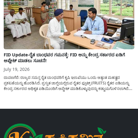
FID Update-ರೈತ ಬಾಂಧವರ ಗಮನಕ್ಕೆ: FID ಅನ್ನು ಕೇಂದ್ರ ಸರ್ಕಾರದ ಐಡಿಗೆ
ಅಪ್ಡೇಟ್ ಮಾಡಲು ಸೂಚನೆ!
July 19, 2026
ದಾವಣಗೆರೆ: ರಾಜ್ಯದ ಸಮಸ್ತ ರೈತ ಬಾಂಧವರಿಗೆ ಕೃಷಿ ಇಲಾಖೆಯು ಒಂದು ಅತ್ಯಂತ ಮಹತ್ವದ
ಪ್ರಕಟಣೆಯನ್ನು ಹೊರಡಿಸಿದೆ. ಪ್ರಸ್ತುತ ಚಾಲ್ತಿಯಲ್ಲಿರುವ ರೈತರ ಫ್ರೂಟ್ಸ್ (FRUITS) ರೈತರ ಐಡಿಯನ್ನು
ಕೇಂದ್ರ ಸರ್ಕಾರದ ಅಧಿಕೃತ ಐಡಿಯೊಂದಿಗೆ ಅಪ್ಡೇಟ್ ಮಾಡಿಕೊಳ್ಳುವುದನ್ನು ಕಡ್ಡಾಯಗೊಳಿಸಲಾಗಿದೆ.
ಸರ್ಕಾರದ ವಿವಿಧ ಯೋಜನೆಗಳ ಪ್ರಯೋಜನಗಳನ್ನು ಯಾವುದೇ ಅಡಚಣೆಯಿಲ್ಲದೆ ನೇರವಾಗಿ
ಪಡೆದುಕೊಳ್ಳಲು ಈ ಪ್ರಕ್ರಿಯೆಯು ಅತ್ಯಂತ ಅಗತ್ಯವಾಗಿದ್ದು, ಅರ್ಹ ರೈತರು...