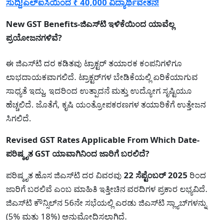
ಸುದ್ದಿ!ಎಲ್ಐಸಿಯಿಂದ ₹ 40,000 ವಿದ್ಯಾರ್ಥಿವೇತನ!
New GST Benefits-ಜಿಎಸ್‌ಟಿ ಇಳಿಕೆಯಿಂದ ಯಾವೆಲ್ಲ
ಪ್ರಯೋಜನಗಳಿವೆ?
ಈ ಜಿಎಸ್‌ಟಿ ದರ ಕಡಿತವು ಟ್ರಾಕ್ಟರ್ ತಯಾರಕ ಕಂಪನಿಗಳಿಗೂ
ಲಾಭದಾಯಕವಾಗಲಿದೆ. ಟ್ರಾಕ್ಟರ್‌ಗಳ ಬೇಡಿಕೆಯಲ್ಲಿ ಏರಿಕೆಯಾಗುವ
ಸಾಧ್ಯತೆ ಇದ್ದು, ಇದರಿಂದ ಉತ್ಪಾದನೆ ಮತ್ತು ಉದ್ಯೋಗ ಸೃಷ್ಟಿಯೂ
ಹೆಚ್ಚಲಿದೆ. ಜೊತೆಗೆ, ಕೃಷಿ ಯಂತ್ರೋಪಕರಣಗಳ ತಯಾರಿಕೆಗೆ ಉತ್ತೇಜನ
ಸಿಗಲಿದೆ.
Revised GST Rates Applicable From Which Date-
ಪರಿಷ್ಕೃತ GST ಯಾವಾಗಿನಿಂದ ಜಾರಿಗೆ ಬರಲಿದೆ?
ಪರಿಷ್ಕೃತ ಹೊಸ ಜಿಎಸ್‌ಟಿ ದರ ವಿವರವು
22 ಸೆಪ್ಟೆಂಬರ್ 2025
ರಿಂದ
ಜಾರಿಗೆ ಬರಲಿವೆ ಎಂಬ ಮಾಹಿತಿ ಇತ್ತೀಚಿನ ವರದಿಗಳ ಪ್ರಕಾರ ಲಭ್ಯವಿದೆ.
ಜಿಎಸ್‌ಟಿ ಕೌನ್ಸಿಲ್‌ನ 56ನೇ ಸಭೆಯಲ್ಲಿ ಎರಡು ಜಿಎಸ್‌ಟಿ ಸ್ಲ್ಯಾಬ್‌ಗಳನ್ನು
(5% ಮತ್ತು 18%) ಅನುಮೋದಿಸಲಾಗಿದೆ.