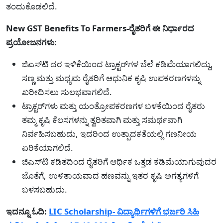
ತಂದುಕೊಡಲಿದೆ.
New GST Benefits To Farmers-ರೈತರಿಗೆ ಈ ನಿರ್ಧಾರದ
ಪ್ರಯೋಜನಗಳು:
ಜಿಎಸ್‌ಟಿ ದರ ಇಳಿಕೆಯಿಂದ ಟ್ರಾಕ್ಟರ್‌ಗಳ ಬೆಲೆ ಕಡಿಮೆಯಾಗಲಿದ್ದು,
ಸಣ್ಣ ಮತ್ತು ಮಧ್ಯಮ ರೈತರಿಗೆ ಆಧುನಿಕ ಕೃಷಿ ಉಪಕರಣಗಳನ್ನು
ಖರೀದಿಸಲು ಸುಲಭವಾಗಲಿದೆ.
ಟ್ರಾಕ್ಟರ್‌ಗಳು ಮತ್ತು ಯಂತ್ರೋಪಕರಣಗಳ ಬಳಕೆಯಿಂದ ರೈತರು
ತಮ್ಮ ಕೃಷಿ ಕೆಲಸಗಳನ್ನು ತ್ವರಿತವಾಗಿ ಮತ್ತು ಸಮರ್ಥವಾಗಿ
ನಿರ್ವಹಿಸಬಹುದು, ಇದರಿಂದ ಉತ್ಪಾದಕತೆಯಲ್ಲಿ ಗಣನೀಯ
ಏರಿಕೆಯಾಗಲಿದೆ.
ಜಿಎಸ್‌ಟಿ ಕಡಿತದಿಂದ ರೈತರಿಗೆ ಆರ್ಥಿಕ ಒತ್ತಡ ಕಡಿಮೆಯಾಗುವುದರ
ಜೊತೆಗೆ, ಉಳಿತಾಯವಾದ ಹಣವನ್ನು ಇತರ ಕೃಷಿ ಅಗತ್ಯಗಳಿಗೆ
ಬಳಸಬಹುದು.
ಇದನ್ನೂ ಓದಿ:
LIC Scholarship- ವಿದ್ಯಾರ್ಥಿಗಳಿಗೆ ಭರ್ಜರಿ ಸಿಹಿ