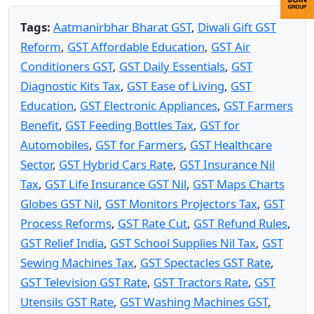
Tags:
Aatmanirbhar Bharat GST
,
Diwali Gift GST
Reform
,
GST Affordable Education
,
GST Air
Conditioners GST
,
GST Daily Essentials
,
GST
Diagnostic Kits Tax
,
GST Ease of Living
,
GST
Education
,
GST Electronic Appliances
,
GST Farmers
Benefit
,
GST Feeding Bottles Tax
,
GST for
Automobiles
,
GST for Farmers
,
GST Healthcare
Sector
,
GST Hybrid Cars Rate
,
GST Insurance Nil
Tax
,
GST Life Insurance GST Nil
,
GST Maps Charts
Globes GST Nil
,
GST Monitors Projectors Tax
,
GST
Process Reforms
,
GST Rate Cut
,
GST Refund Rules
,
GST Relief India
,
GST School Supplies Nil Tax
,
GST
Sewing Machines Tax
,
GST Spectacles GST Rate
,
GST Television GST Rate
,
GST Tractors Rate
,
GST
Utensils GST Rate
,
GST Washing Machines GST
,