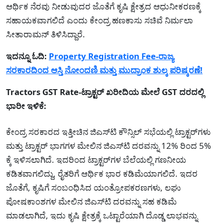
ಆರ್ಥಿಕ ನೆರವು ನೀಡುವುದರ ಜೊತೆಗೆ ಕೃಷಿ ಕ್ಷೇತ್ರದ ಆಧುನೀಕರಣಕ್ಕೆ
ಸಹಾಯಕವಾಗಲಿದೆ ಎಂದು ಕೇಂದ್ರ ಹಣಕಾಸು ಸಚಿವೆ ನಿರ್ಮಲಾ
ಸೀತಾರಾಮನ್ ತಿಳಿಸಿದ್ದಾರೆ.
ಇದನ್ನೂ ಓದಿ:
Property Registration Fee-ರಾಜ್ಯ
ಸರಕಾರದಿಂದ ಆಸ್ತಿ ನೋಂದಣಿ ಮತ್ತು ಮುದ್ರಾಂಕ ಶುಲ್ಕ ಪರಿಷ್ಕರಣೆ!
Tractors GST Rate-ಟ್ರಾಕ್ಟರ್ ಖರೀದಿಯ ಮೇಲೆ GST ದರದಲ್ಲಿ
ಭಾರೀ ಇಳಿಕೆ:
ಕೇಂದ್ರ ಸರಕಾರದ ಇತ್ತೀಚಿನ ಜಿಎಸ್‌ಟಿ ಕೌನ್ಸಿಲ್ ಸಭೆಯಲ್ಲಿ ಟ್ರಾಕ್ಟರ್‌ಗಳು
ಮತ್ತು ಟ್ರಾಕ್ಟರ್ ಭಾಗಗಳ ಮೇಲಿನ ಜಿಎಸ್‌ಟಿ ದರವನ್ನು 12% ರಿಂದ 5%
ಕ್ಕೆ ಇಳಿಸಲಾಗಿದೆ. ಇದರಿಂದ ಟ್ರಾಕ್ಟರ್‌ಗಳ ಬೆಲೆಯಲ್ಲಿ ಗಣನೀಯ
ಕಡಿತವಾಗಲಿದ್ದು, ರೈತರಿಗೆ ಆರ್ಥಿಕ ಭಾರ ಕಡಿಮೆಯಾಗಲಿದೆ. ಇದರ
ಜೊತೆಗೆ, ಕೃಷಿಗೆ ಸಂಬಂಧಿಸಿದ ಯಂತ್ರೋಪಕರಣಗಳು, ಲಘು
ಪೋಷಕಾಂಶಗಳ ಮೇಲಿನ ಜಿಎಸ್‌ಟಿ ದರವನ್ನು ಸಹ ಕಡಿಮೆ
ಮಾಡಲಾಗಿದೆ, ಇದು ಕೃಷಿ ಕ್ಷೇತ್ರಕ್ಕೆ ಒಟ್ಟಾರೆಯಾಗಿ ದೊಡ್ಡ ಲಾಭವನ್ನು