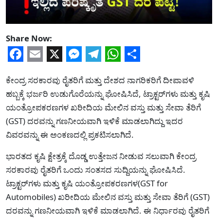
Share Now:
Facebook
Email
X
Messenger
Telegram
WhatsApp
Share
ಕೇಂದ್ರ ಸರಕಾರವು ರೈತರಿಗೆ ಮತ್ತು ದೇಶದ ನಾಗರಿಕರಿಗೆ ದೀಪಾವಳಿ
ಹಬ್ಬಕ್ಕೆ ಭರ್ಜರಿ ಉಡುಗೊರೆಯನ್ನು ಘೋಷಿಸಿದೆ, ಟ್ರಾಕ್ಟರ್‌ಗಳು ಮತ್ತು ಕೃಷಿ
ಯಂತ್ರೋಪಕರಣಗಳ ಖರೀದಿಯ ಮೇಲಿನ ವಸ್ತು ಮತ್ತು ಸೇವಾ ತೆರಿಗೆ
(GST) ದರವನ್ನು ಗಣನೀಯವಾಗಿ ಇಳಿಕೆ ಮಾಡಲಾಗಿದ್ದು ಇದರ
ವಿವರವನ್ನು ಈ ಅಂಕಣದಲ್ಲಿ ಪ್ರಕಟಿಸಲಾಗಿದೆ.
ಭಾರತದ ಕೃಷಿ ಕ್ಷೇತ್ರಕ್ಕೆ ದೊಡ್ಡ ಉತ್ತೇಜನ ನೀಡುವ ಸಲುವಾಗಿ ಕೇಂದ್ರ
ಸರಕಾರವು ರೈತರಿಗೆ ಒಂದು ಸಂತಸದ ಸುದ್ದಿಯನ್ನು ಘೋಷಿಸಿದೆ.
ಟ್ರಾಕ್ಟರ್‌ಗಳು ಮತ್ತು ಕೃಷಿ ಯಂತ್ರೋಪಕರಣಗಳ(GST for
Automobiles) ಖರೀದಿಯ ಮೇಲಿನ ವಸ್ತು ಮತ್ತು ಸೇವಾ ತೆರಿಗೆ (GST)
ದರವನ್ನು ಗಣನೀಯವಾಗಿ ಇಳಿಕೆ ಮಾಡಲಾಗಿದೆ. ಈ ನಿರ್ಧಾರವು ರೈತರಿಗೆ