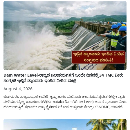
Dam Water Level-ರಾಜ್ಯದ ಜಲಾಶಯಗಳಿಗೆ ಒಂದೇ ದಿನದಲ್ಲಿ 34 TMC ನೀರು
ಸಂಗ್ರಹ! ಇಲ್ಲಿದೆ ಡ್ಯಾಂವಾರು ಇಂದಿನ ನೀರಿನ ಮಟ್ಟ!
August 4, 2026
ಬೆಂಗಳೂರು: ರಾಜ್ಯದಾದ್ಯಂತ ಕಾವೇರಿ, ಕೃಷ್ಣಾ ಹಾಗೂ ಮಲೆನಾಡು ಜಲಾನಯನ ಪ್ರದೇಶಗಳಲ್ಲಿ ಉತ್ತಮ
ಮಳೆಯಾಗುತ್ತಿದ್ದು, ಜಲಾಶಯಗಳಿಗೆ(Karnataka Dam Water Level) ಅಪಾರ ಪ್ರಮಾಣದ ನೀರು
ಹರಿದುಬರುತ್ತಿದೆ. ಕರ್ನಾಟಕ ರಾಜ್ಯ ನೈಸರ್ಗಿಕ ವಿಕೋಪ ಉಸ್ತುವಾರಿ ಕೇಂದ್ರ (KSNDMC) ಬಿಡುಗಡೆ
ಮಾಡಿರುವ ಆಗಸ್ಟ್ 04, 2026ರ ವರದಿಯಂತೆ, ರಾಜ್ಯದ ಪ್ರಮುಖ 14 ಜಲಾಶಯಗಳಿಗೆ ಒಂದೇ
ದಿನದಲ್ಲಿ ಬರೋಬ್ಬರಿ 34.8 TMC...