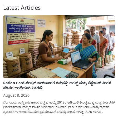
Facebook
Email
X
Messenger
Telegram
WhatsApp
Share
Latest Articles
Ration Card-ರೇಷನ್ ಕಾರ್ಡ್‍ದಾರರ ಗಮನಕ್ಕೆ: ಆಗಸ್ಟ್ ಮತ್ತು ಸೆಪ್ಟೆಂಬರ್ ತಿಂಗಳ
ಪಡಿತರ ಜಂಟಿಯಾಗಿ ವಿತರಣೆ!
August 8, 2026
ಬೆಂಗಳೂರು: ರಾಷ್ಟ್ರೀಯ ಆಹಾರ ಭದ್ರತಾ ಕಾಯ್ದೆ 2013ರ ಅಡಿಯಲ್ಲಿ ಕೇಂದ್ರ ಮತ್ತು ರಾಜ್ಯ ಸರ್ಕಾರಗಳ
ನಿರ್ದೇಶನದಂತೆ, ರಾಜ್ಯದ ಪಡಿತರ ಚೀಟಿದಾರರಿಗೆ ಆಹಾರ, ನಾಗರಿಕ ಸರಬರಾಜು ಮತ್ತು ಗ್ರಾಹಕರ
ವ್ಯವಹಾರಗಳ ಇಲಾಖೆಯು ಮಹತ್ವದ ಮಾಹಿತಿಯೊಂದನ್ನು ನೀಡಿದೆ. ಆಗಸ್ಟ್-2026 ಹಾಗೂ
ಸೆಪ್ಟೆಂಬರ್-2026 ಈ ಎರಡೂ ತಿಂಗಳ ಆಹಾರ ಧಾನ್ಯಗಳ ವಿತರಣೆಯನ್ನು ಆಗಸ್ಟ್ ಮಾಹೆಯಲ್ಲೇ ಒಟ್ಟಿಗೆ