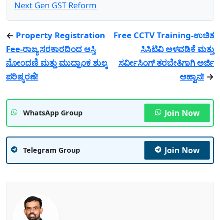
Next Gen GST Reform
←
Property Registration
Free CCTV Training-ಉಚಿತ
Fee-ರಾಜ್ಯ ಸರಕಾರದಿಂದ ಆಸ್ತಿ
ಸಿಸಿಟಿವಿ ಅಳವಡಿಕೆ ಮತ್ತು
ನೋಂದಣಿ ಮತ್ತು ಮುದ್ರಾಂಕ ಶುಲ್ಕ
ಸರ್ವೀಸಿಂಗ್ ತರಬೇತಿಗಾಗಿ ಅರ್ಜಿ
ಪರಿಷ್ಕರಣೆ!
ಆಹ್ವಾನ!
→
Join Now
WhatsApp Group
Join Now
Telegram Group