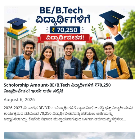
(ಜಂಟಿಯಾಗಿ) ನೀಡಲು ನಿರ್ಧರಿಸಲಾಗಿದೆ....
Scholorship Amount-BE/B.Tech ವಿದ್ಯಾರ್ಥಿಗಳಿಗೆ ₹70,250
ವಿದ್ಯಾರ್ಥಿವೇತನ! ಇಂದೇ ಅರ್ಜಿ ಸಲ್ಲಿಸಿ!
August 6, 2026
2026-2027 ನೇ ಸಾಲಿನ BE/B.Tech ವಿದ್ಯಾರ್ಥಿಗಳಿಗೆ ಪ್ಯಾನಾಸೋನಿಕ್ ರಟ್ಟಿ ಛತ್ರ್ ವಿದ್ಯಾರ್ಥಿವೇತನ
ಕಾರ್ಯಕ್ರಮದ ವತಿಯಿಂದ 70,250 ವಿದ್ಯಾರ್ಥಿವೇತನವನ್ನು ಪಡೆಯಲು ಅರ್ಜಿಯನ್ನು
ಆಹ್ವಾನಿಸಲಾಗಿದ್ದು, ಕೊನೆಯ ದಿನಾಂಕ ಮುಕ್ತಾಯವಾಗುವುದ ಒಳಗಾಗಿ ಅರ್ಜಿಯನ್ನು ಸಲ್ಲಿಸಲು
ಕೋರಿದೆ. ಆರ್ಥಿಕವಾಗಿ ಹಿಂದುಳಿದ ಹಾಗೂ ಬಡ ಕುಟುಂಬ ವರ್ಗದ ವಿದ್ಯಾರ್ಥಿಗಳು ಅವರ ಮುಂದಿನ
ಶಿಕ್ಷಣವನ್ನು ಮುಂದುವರಿಸಲು ಯಾವುದೇ ಅಡಚಣೆಯಾಗದಂತೆ ನೋಡಿಕೊಳ್ಳಲು ಈ ಯೋಜನೆಯನ್ನು
ಜಾರಿಗೆ...