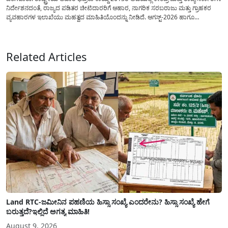
ನಿರ್ದೇಶನದಂತೆ, ರಾಜ್ಯದ ಪಡಿತರ ಚೀಟಿದಾರರಿಗೆ ಆಹಾರ, ನಾಗರಿಕ ಸರಬರಾಜು ಮತ್ತು ಗ್ರಾಹಕರ
ವ್ಯವಹಾರಗಳ ಇಲಾಖೆಯು ಮಹತ್ವದ ಮಾಹಿತಿಯೊಂದನ್ನು ನೀಡಿದೆ. ಆಗಸ್ಟ್-2026 ಹಾಗೂ
ಸೆಪ್ಟೆಂಬರ್-2026 ಈ ಎರಡೂ ತಿಂಗಳ ಆಹಾರ ಧಾನ್ಯಗಳ ವಿತರಣೆಯನ್ನು ಆಗಸ್ಟ್ ಮಾಹೆಯಲ್ಲೇ ಒಟ್ಟಿಗೆ
(ಜಂಟಿಯಾಗಿ) ನೀಡಲು ನಿರ್ಧರಿಸಲಾಗಿದೆ....
Related Articles
Land RTC-ಜಮೀನಿನ ಪಹಣಿಯ ಹಿಸ್ಸಾ ಸಂಖ್ಯೆ ಎಂದರೇನು? ಹಿಸ್ಸಾ ಸಂಖ್ಯೆ ಹೇಗೆ
ಬರುತ್ತದೆ?ಇಲ್ಲಿದೆ ಅಗತ್ಯ ಮಾಹಿತಿ!
August 9, 2026