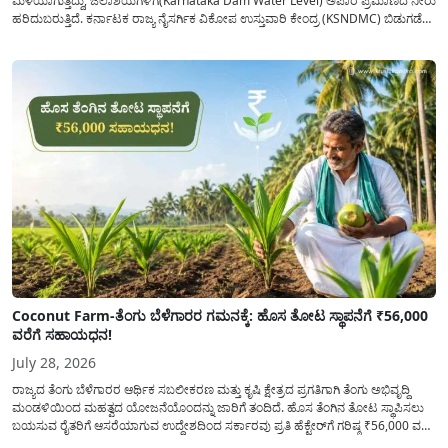
ಮಳೆಯಾಗುತ್ತಿದ್ದು, ಜಲಾಶಯಗಳಿಗೆ(Karnataka Dam Water Level) ಅಪಾರ ಪ್ರಮಾಣದ ನೀರು
ಹರಿದುಬರುತ್ತಿದೆ. ಕರ್ನಾಟಕ ರಾಜ್ಯ ನೈಸರ್ಗಿಕ ವಿಕೋಪ ಉಸ್ತುವಾರಿ ಕೇಂದ್ರ (KSNDMC) ಬಿಡುಗಡೆ
ಮಾಡಿರುವ ಆಗಸ್ಟ್ 04, 2026ರ ವರದಿಯಂತೆ, ರಾಜ್ಯದ ಪ್ರಮುಖ 14 ಜಲಾಶಯಗಳಿಗೆ ಒಂದೇ
ದಿನದಲ್ಲಿ ಬರೋಬ್ಬರಿ 34.8 TMC...
Coconut Farm-ತೆಂಗು ಬೆಳೆಗಾರರ ಗಮನಕ್ಕೆ: ಹೊಸ ತೋಟ ಸ್ಥಾಪನೆಗೆ ₹56,000
ವರೆಗೆ ಸಹಾಯಧನ!
July 28, 2026
ರಾಜ್ಯದ ತೆಂಗು ಬೆಳೆಗಾರರ ಆರ್ಥಿಕ ಸಬಲೀಕರಣ ಮತ್ತು ಕೃಷಿ ಕ್ಷೇತ್ರದ ಪ್ರಗತಿಗಾಗಿ ತೆಂಗು ಅಭಿವೃದ್ದಿ
ಮಂಡಳಿಯಿಂದ ಮಹತ್ವದ ಯೋಜನೆಯೊಂದನ್ನು ಜಾರಿಗೆ ತಂದಿದೆ. ಹೊಸ ತೆಂಗಿನ ತೋಟ ಸ್ಥಾಪಿಸಲು
ಬಯಸುವ ರೈತರಿಗೆ ಆಸರೆಯಾಗುವ ಉದ್ದೇಶದಿಂದ ಸರ್ಕಾರವು ಪ್ರತಿ ಹೆಕ್ಟೇರ್‌ಗೆ ಗರಿಷ್ಠ ₹56,000 ವರೆಗೆ
ಧನಸಹಾಯ ಪಡೆಯಲು ಅರ್ಜಿಯನ್ನು ಆಹ್ವಾನಿಸಿದೆ. ತೆಂಗು ಅಭಿವೃದ್ದಿ ಮಂಡಳಿಯ ಯೋಜನೆ