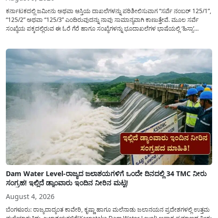
ಕರ್ನಾಟಕದಲ್ಲಿ ಜಮೀನು ಅಥವಾ ಆಸ್ತಿಯ ದಾಖಲೆಗಳನ್ನು ಪರಿಶೀಲಿಸುವಾಗ “ಸರ್ವೆ ನಂಬರ್ 125/1”,
“125/2” ಅಥವಾ “125/3” ಎಂದಿರುವುದನ್ನು ನಾವು ಸಾಮಾನ್ಯ​ವಾಗಿ ಕಾಣುತ್ತೇವೆ. ಮೂಲ ಸರ್ವೆ
ಸಂಖ್ಯೆಯ ಪಕ್ಕದಲ್ಲಿರುವ ಈ ಓರೆ ಗೆರೆ ಹಾಗೂ ಸಂಖ್ಯೆಗಳನ್ನು ಭೂದಾಖಲೆಗಳ ಭಾಷೆಯಲ್ಲಿ ‘ಹಿಸ್ಸಾ’
(Hissa) ಅಥವಾ ಉಪ-ವಿಭಾಗ (Sub-Division) ಎಂದು ಕರೆಯಲಾಗುತ್ತದೆ. ಸಾಮಾನ್ಯ ಜನರಿಗೆ ಈ
ಸಂಖ್ಯೆಗಳ ಹಿಂದಿನ ಸಂಪೂರ್ಣ...
Dam Water Level-ರಾಜ್ಯದ ಜಲಾಶಯಗಳಿಗೆ ಒಂದೇ ದಿನದಲ್ಲಿ 34 TMC ನೀರು
ಸಂಗ್ರಹ! ಇಲ್ಲಿದೆ ಡ್ಯಾಂವಾರು ಇಂದಿನ ನೀರಿನ ಮಟ್ಟ!
August 4, 2026
ಬೆಂಗಳೂರು: ರಾಜ್ಯದಾದ್ಯಂತ ಕಾವೇರಿ, ಕೃಷ್ಣಾ ಹಾಗೂ ಮಲೆನಾಡು ಜಲಾನಯನ ಪ್ರದೇಶಗಳಲ್ಲಿ ಉತ್ತಮ