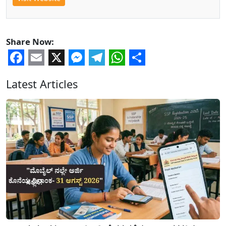
Share Now:
Facebook
Email
X
Messenger
Telegram
WhatsApp
Share
Latest Articles