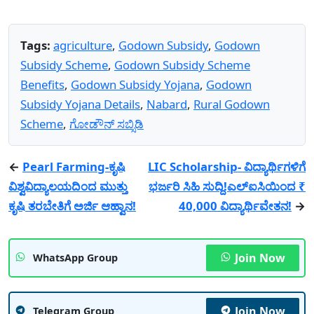
Tags:
agriculture
,
Godown Subsidy
,
Godown
Subsidy Scheme
,
Godown Subsidy Scheme
Benefits
,
Godown Subsidy Yojana
,
Godown
Subsidy Yojana Details
,
Nabard
,
Rural Godown
Scheme
,
ಗೋಡೌನ್ ಸಬ್ಸಿಡಿ
←
Pearl Farming-ಕೃಷಿ
LIC Scholarship- ವಿದ್ಯಾರ್ಥಿಗಳಿಗೆ
ವಿಶ್ವವಿದ್ಯಾಲಯದಿಂದ ಮುತ್ತು
ಭರ್ಜರಿ ಸಿಹಿ ಸುದ್ದಿ!ಎಲ್ಐಸಿಯಿಂದ ₹
ಕೃಷಿ ತರಬೇತಿಗೆ ಅರ್ಜಿ ಆಹ್ವಾನ!
40,000 ವಿದ್ಯಾರ್ಥಿವೇತನ!
→
Join Now
WhatsApp Group
Join Now
Telegram Group