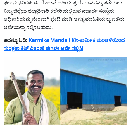
ಫಲಾನುಭವಿಗಳು ಈ ಯೋಜನೆ ಅಡಿಯ ಪ್ರಯೋಜನವನ್ನು ಪಡೆಯಲು
ನಿಮ್ಮ ಜಿಲ್ಲೆಯ ಜಿಲ್ಲಾಧಿಕಾರಿ ಕಚೇರಿಯಲ್ಲಿರುವ ನಬಾರ್ಡ ಸಂಸ್ಥೆಯ
ಅಧಿಕಾರಿಯನ್ನು ನೇರವಾಗಿ ಭೇಟಿ ಮಾಡಿ ಅಗತ್ಯ ಮಾಹಿತಿಯನ್ನು ಪಡೆದು
ಅರ್ಜಿಯನ್ನು ಸಲ್ಲಿಸಬಹುದು.
ಇದನ್ನೂ ಓದಿ:
Karmika Mandali Kit-ಕಾರ್ಮಿಕ ಮಂಡಳಿಯಿಂದ
ಸುರಕ್ಷತಾ ಕಿಟ್ ವಿತರಣೆ! ಈಗಲೇ ಅರ್ಜಿ ಸಲ್ಲಿಸಿ!