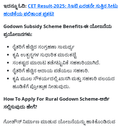
ಇದನ್ನೂ ಓದಿ:
CET Result-2025: ಸಿಇಟಿ ಎರಡನೇ ಸುತ್ತಿನ ಸೀಟು
ಹಂಚಿಕೆಯ ಫಲಿತಾಂಶ ಪ್ರಕಟ!
Godown Subsidy Scheme Benefits-ಈ ಯೋಜನೆಯ
ಪ್ರಯೋಜನಗಳು:
ರೈತರಿಗೆ ಹೆಚ್ಚಿದ ಸಂಗ್ರಹಣಾ ಸಾಮರ್ಥ್ಯ
ಕೃಷಿ ಉತ್ಪನ್ನಗಳ ಸುಧಾರಿತ ಮಾರುಕಟ್ಟೆ
ಸಂಕಷ್ಟದ ಮಾರಾಟ ತಡೆಗಟ್ಟುವಿಕೆ ಸಹಕಾರಿಯಾಗಿದೆ.
ರೈತರಿಗೆ ಹೆಚ್ಚಿನ ಆದಾಯ ಪಡೆಯಲು ಸಹಕಾರಿ.
ಕೃಷಿ ಮೂಲ ಸೌಕರ್ಯದಲ್ಲಿ ಖಾಸಗಿ ಮತ್ತು ಸಹಕಾರಿ ವಲಯದ
ಹೂಡಿಕೆಗೆ ಪ್ರೋತ್ಸಾಹ ನೀಡುವುದು.
How To Apply For Rural Godown Scheme-ಅರ್ಜಿ
ಸಲ್ಲಿಸುವುದು ಹೇಗೆ?
ಗೋಡೌನ್ ನಿರ್ಮಾಣ ಮಾಡುವ ಯೋಜನೆಯನ್ನು ಹಾಕಿಕೊಂಡಿರುವ