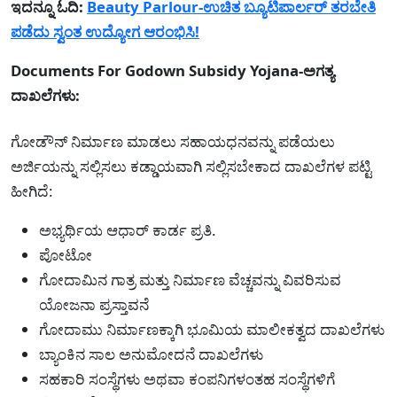
ಇದನ್ನೂ ಓದಿ:
Beauty Parlour-ಉಚಿತ ಬ್ಯೂಟಿಪಾರ್ಲರ್ ತರಬೇತಿ
ಪಡೆದು ಸ್ವಂತ ಉದ್ಯೋಗ ಆರಂಭಿಸಿ!
Documents For Godown Subsidy Yojana-ಅಗತ್ಯ
ದಾಖಲೆಗಳು:
ಗೋಡೌನ್ ನಿರ್ಮಾಣ ಮಾಡಲು ಸಹಾಯಧನವನ್ನು ಪಡೆಯಲು
ಅರ್ಜಿಯನ್ನು ಸಲ್ಲಿಸಲು ಕಡ್ಡಾಯವಾಗಿ ಸಲ್ಲಿಸಬೇಕಾದ ದಾಖಲೆಗಳ ಪಟ್ಟಿ
ಹೀಗಿದೆ:
ಅಭ್ಯರ್ಥಿಯ ಆಧಾರ್ ಕಾರ್ಡ ಪ್ರತಿ.
ಪೋಟೋ
ಗೋದಾಮಿನ ಗಾತ್ರ ಮತ್ತು ನಿರ್ಮಾಣ ವೆಚ್ಚವನ್ನು ವಿವರಿಸುವ
ಯೋಜನಾ ಪ್ರಸ್ತಾವನೆ
ಗೋದಾಮು ನಿರ್ಮಾಣಕ್ಕಾಗಿ ಭೂಮಿಯ ಮಾಲೀಕತ್ವದ ದಾಖಲೆಗಳು
ಬ್ಯಾಂಕಿನ ಸಾಲ ಅನುಮೋದನೆ ದಾಖಲೆಗಳು
ಸಹಕಾರಿ ಸಂಸ್ಥೆಗಳು ಅಥವಾ ಕಂಪನಿಗಳಂತಹ ಸಂಸ್ಥೆಗಳಿಗೆ