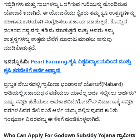
ಸಬ್ಸಿಡಿಗಳು ಮತ್ತು ಸಾಲಗಳನ್ನು ಒದಗಿಸುವ ಗುರಿಯನ್ನು ಹೊಂದಿರುವ
ಯೋಜನೆ ಇದಾಗಿದೆ. ಈ ಯೋಜನೆಯು ರೈತರು ತಮ್ಮ ಕೃಷಿ ಉತ್ಪನ್ನಗಳನ್ನು
ಪರಿಣಾಮಕಾರಿಯಾಗಿ ಸಂಗ್ರಹಿಸಲು ಸಹಾಯ ಮಾಡುತ್ತದೆ, ಕೊಯ್ಲಿನ
ನಂತರದ ನಷ್ಟವನ್ನು ಕಡಿಮೆ ಮಾಡುತ್ತದೆ ಮತ್ತು ಅವರು ತಮ್ಮ
ಉತ್ಪನ್ನಗಳನ್ನು ಉತ್ತಮ ಬೆಲೆಗೆ ಮಾರಾಟ ಮಾಡಲು ಅನುವು
ಮಾಡಿಕೊಡುತ್ತದೆ.
ಇದನ್ನೂ ಓದಿ:
Pearl Farming-ಕೃಷಿ ವಿಶ್ವವಿದ್ಯಾಲಯದಿಂದ ಮುತ್ತು
ಕೃಷಿ ತರಬೇತಿಗೆ ಅರ್ಜಿ ಆಹ್ವಾನ!
ಪ್ರಸ್ತುತ ಲೇಖನದಲ್ಲಿ ಗ್ರಾಮೀಣ ಭಂಡಾರಣ್ ಯೋಜನೆ(Nabard)
ಅಡಿಯಲ್ಲಿ ಸಹಾಯಧನ ಪಡೆಯಲು ಯಾರೆಲ್ಲ ಅರ್ಜಿ ಸಲ್ಲಿಸಲು ಅರ್ಹರು?
ಎಷ್ಟು ಸಬ್ಸಿಡಿ ಪಡೆಯಲು ಅವಕಾಶವಿದೆ?ಗೋಡೌನ್ ನಿರ್ಮಾಣಕ್ಕೆ ಸಬ್ಸಿಡಿ
ದರಗಳ ವಿವರ ಸೇರಿದಂತೆ ಅರ್ಜಿ ಯನ್ನು ಸಲ್ಲಿಸುವುದರ ಕುರಿತು
ಸಂಪೂರ್ಣ ವಿವರವನ್ನು ಈ ಕೆಳಗೆ ಹಂಚಿಕೊಳ್ಳಲಾಗಿದೆ.
Who Can Apply For Godown Subsidy Yojana-ಗ್ರಾಮೀಣ