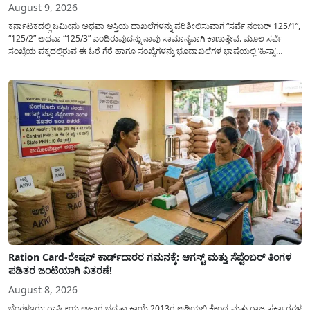
August 9, 2026
ಕರ್ನಾಟಕದಲ್ಲಿ ಜಮೀನು ಅಥವಾ ಆಸ್ತಿಯ ದಾಖಲೆಗಳನ್ನು ಪರಿಶೀಲಿಸುವಾಗ “ಸರ್ವೆ ನಂಬರ್ 125/1”,
“125/2” ಅಥವಾ “125/3” ಎಂದಿರುವುದನ್ನು ನಾವು ಸಾಮಾನ್ಯ​ವಾಗಿ ಕಾಣುತ್ತೇವೆ. ಮೂಲ ಸರ್ವೆ
ಸಂಖ್ಯೆಯ ಪಕ್ಕದಲ್ಲಿರುವ ಈ ಓರೆ ಗೆರೆ ಹಾಗೂ ಸಂಖ್ಯೆಗಳನ್ನು ಭೂದಾಖಲೆಗಳ ಭಾಷೆಯಲ್ಲಿ ‘ಹಿಸ್ಸಾ’
(Hissa) ಅಥವಾ ಉಪ-ವಿಭಾಗ (Sub-Division) ಎಂದು ಕರೆಯಲಾಗುತ್ತದೆ. ಸಾಮಾನ್ಯ ಜನರಿಗೆ ಈ
ಸಂಖ್ಯೆಗಳ ಹಿಂದಿನ ಸಂಪೂರ್ಣ...
Ration Card-ರೇಷನ್ ಕಾರ್ಡ್‍ದಾರರ ಗಮನಕ್ಕೆ: ಆಗಸ್ಟ್ ಮತ್ತು ಸೆಪ್ಟೆಂಬರ್ ತಿಂಗಳ
ಪಡಿತರ ಜಂಟಿಯಾಗಿ ವಿತರಣೆ!
August 8, 2026
ಬೆಂಗಳೂರು: ರಾಷ್ಟ್ರೀಯ ಆಹಾರ ಭದ್ರತಾ ಕಾಯ್ದೆ 2013ರ ಅಡಿಯಲ್ಲಿ ಕೇಂದ್ರ ಮತ್ತು ರಾಜ್ಯ ಸರ್ಕಾರಗಳ