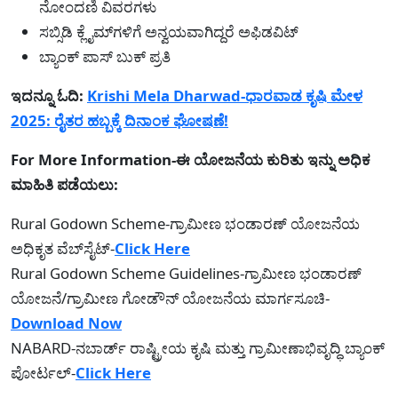
ನೋಂದಣಿ ವಿವರಗಳು
ಸಬ್ಸಿಡಿ ಕ್ಲೈಮ್‌ಗಳಿಗೆ ಅನ್ವಯವಾಗಿದ್ದರೆ ಅಫಿಡವಿಟ್
ಬ್ಯಾಂಕ್ ಪಾಸ್ ಬುಕ್ ಪ್ರತಿ
ಇದನ್ನೂ ಓದಿ:
Krishi Mela Dharwad-ಧಾರವಾಡ ಕೃಷಿ ಮೇಳ
2025: ರೈತರ ಹಬ್ಬಕ್ಕೆ ದಿನಾಂಕ ಘೋಷಣೆ!
For More Information-ಈ ಯೋಜನೆಯ ಕುರಿತು ಇನ್ನು ಅಧಿಕ
ಮಾಹಿತಿ ಪಡೆಯಲು:
Rural Godown Scheme-ಗ್ರಾಮೀಣ ಭಂಡಾರಣ್ ಯೋಜನೆಯ
ಅಧಿಕೃತ ವೆಬ್‌ಸೈಟ್-
Click Here
Rural Godown Scheme Guidelines-ಗ್ರಾಮೀಣ ಭಂಡಾರಣ್
ಯೋಜನೆ/ಗ್ರಾಮೀಣ ಗೋಡೌನ್ ಯೋಜನೆಯ ಮಾರ್ಗಸೂಚಿ-
Download Now
NABARD-ನಬಾರ್ಡ್ ರಾಷ್ಟ್ರೀಯ ಕೃಷಿ ಮತ್ತು ಗ್ರಾಮೀಣಾಭಿವೃದ್ಧಿ ಬ್ಯಾಂಕ್
ಪೋರ್ಟಲ್‌-
Click Here