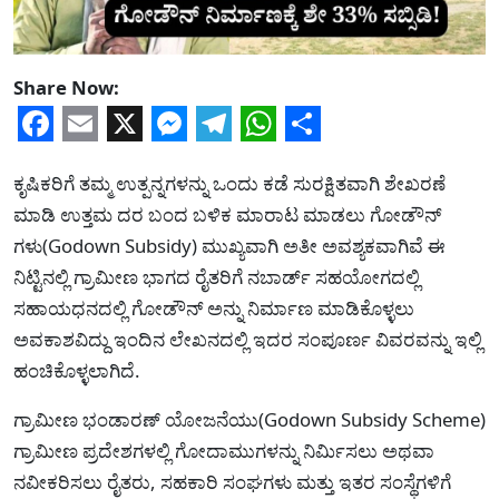
Share Now:
Facebook
Email
X
Messenger
Telegram
WhatsApp
Share
ಕೃಷಿಕರಿಗೆ ತಮ್ಮ ಉತ್ಪನ್ನಗಳನ್ನು ಒಂದು ಕಡೆ ಸುರಕ್ಷಿತವಾಗಿ ಶೇಖರಣೆ
ಮಾಡಿ ಉತ್ತಮ ದರ ಬಂದ ಬಳಿಕ ಮಾರಾಟ ಮಾಡಲು ಗೋಡೌನ್
ಗಳು(Godown Subsidy) ಮುಖ್ಯವಾಗಿ ಅತೀ ಅವಶ್ಯಕವಾಗಿವೆ ಈ
ನಿಟ್ಟಿನಲ್ಲಿ ಗ್ರಾಮೀಣ ಭಾಗದ ರೈತರಿಗೆ ನಬಾರ್ಡ್ ಸಹಯೋಗದಲ್ಲಿ
ಸಹಾಯಧನದಲ್ಲಿ ಗೋಡೌನ್ ಅನ್ನು ನಿರ್ಮಾಣ ಮಾಡಿಕೊಳ್ಳಲು
ಅವಕಾಶವಿದ್ದು ಇಂದಿನ ಲೇಖನದಲ್ಲಿ ಇದರ ಸಂಪೂರ್ಣ ವಿವರವನ್ನು ಇಲ್ಲಿ
ಹಂಚಿಕೊಳ್ಳಲಾಗಿದೆ.
ಗ್ರಾಮೀಣ ಭಂಡಾರಣ್ ಯೋಜನೆಯು(Godown Subsidy Scheme)
ಗ್ರಾಮೀಣ ಪ್ರದೇಶಗಳಲ್ಲಿ ಗೋದಾಮುಗಳನ್ನು ನಿರ್ಮಿಸಲು ಅಥವಾ
ನವೀಕರಿಸಲು ರೈತರು, ಸಹಕಾರಿ ಸಂಘಗಳು ಮತ್ತು ಇತರ ಸಂಸ್ಥೆಗಳಿಗೆ