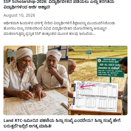
SSP Scholarship-2026: ವಿದ್ಯಾರ್ಥಿವೇತನ ಪಡೆಯಲು ಎಲ್ಲಾ ತರಗತಿಯ
ವಿದ್ಯಾರ್ಥಿಗಳಿಂದ ಅರ್ಜಿ ಆಹ್ವಾನ!
August 10, 2026
ಆರ್ಥಿಕವಾಗಿ ಹಿಂದುಳಿದ ವರ್ಗಕ್ಕೆ ಸೇರಿದ ವಿದ್ಯಾರ್ಥಿಗಳಿಗೆ ಶಿಕ್ಷಣವನ್ನು ಮುಂದುವರೆಸಿಕೊಂಡು
ಹೋಗಲು ರಾಜ್ಯ ಸರಕಾರದಿಂದ ವಿವಿಧ ವಿದ್ಯಾರ್ಥಿವೇತನ ಯೋಜನೆಗಳನ್ನು ಅನುಷ್ಥಾನ
ಮಾಡಲಾಗುತ್ತಿದ್ದು ಪ್ರಸ್ತುತ SSP ತಂತ್ರಾಂಶದ ಮೂಲಕ ಹಲವು ಇಲಾಖೆಯ
ವಿದ್ಯಾರ್ಥಿವೇತನವನ್ನು(Scholarship) ಪಡೆಯಲು ಅರ್ಹ ವಿದ್ಯಾರ್ಥಿಗಳಿಂದ ಅರ್ಜಿಯನ್ನು
ಆಹ್ವಾನಿಸಲಾಗಿದೆ. ರಾಜ್ಯ ಸರಕಾರದ ಎಲ್ಲಾ ಇಲಾಖೆ ಮತ್ತು ಯೋಜನೆಯ
ವಿದ್ಯಾರ್ಥಿವೇತನವನ್ನು(Scholarship Application) ಪಡೆಯಲು ವಿದ್ಯಾರ್ಥಿಗಳಿಗೆ ಅರ್ಜಿ ಸಲ್ಲಿಸಲು
ಸರಳ...
Land RTC-ಜಮೀನಿನ ಪಹಣಿಯ ಹಿಸ್ಸಾ ಸಂಖ್ಯೆ ಎಂದರೇನು? ಹಿಸ್ಸಾ ಸಂಖ್ಯೆ ಹೇಗೆ
ಬರುತ್ತದೆ?ಇಲ್ಲಿದೆ ಅಗತ್ಯ ಮಾಹಿತಿ!