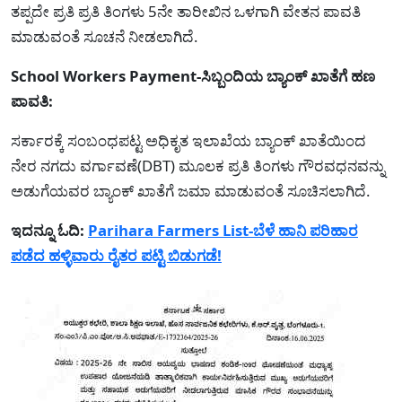
ತಪ್ಪದೇ ಪ್ರತಿ ಪ್ರತಿ ತಿಂಗಳು 5ನೇ ತಾರೀಖಿನ ಒಳಗಾಗಿ ವೇತನ ಪಾವತಿ
ಮಾಡುವಂತೆ ಸೂಚನೆ ನೀಡಲಾಗಿದೆ.
School Workers Payment-ಸಿಬ್ಬಂದಿಯ ಬ್ಯಾಂಕ್ ಖಾತೆಗೆ ಹಣ
ಪಾವತಿ:
ಸರ್ಕಾರಕ್ಕೆ ಸಂಬಂಧಪಟ್ಟ ಅಧಿಕೃತ ಇಲಾಖೆಯ ಬ್ಯಾಂಕ್ ಖಾತೆಯಿಂದ
ನೇರ ನಗದು ವರ್ಗಾವಣೆ(DBT) ಮೂಲಕ ಪ್ರತಿ ತಿಂಗಳು ಗೌರವಧನವನ್ನು
ಅಡುಗೆಯವರ ಬ್ಯಾಂಕ್ ಖಾತೆಗೆ ಜಮಾ ಮಾಡುವಂತೆ ಸೂಚಿಸಲಾಗಿದೆ.
ಇದನ್ನೂ ಓದಿ:
Parihara Farmers List-ಬೆಳೆ ಹಾನಿ ಪರಿಹಾರ
ಪಡೆದ ಹಳ್ಳಿವಾರು ರೈತರ ಪಟ್ಟಿ ಬಿಡುಗಡೆ!