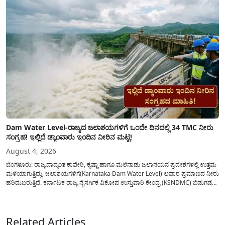
ಜಾರಿಗೆ...
Dam Water Level-ರಾಜ್ಯದ ಜಲಾಶಯಗಳಿಗೆ ಒಂದೇ ದಿನದಲ್ಲಿ 34 TMC ನೀರು
ಸಂಗ್ರಹ! ಇಲ್ಲಿದೆ ಡ್ಯಾಂವಾರು ಇಂದಿನ ನೀರಿನ ಮಟ್ಟ!
August 4, 2026
ಬೆಂಗಳೂರು: ರಾಜ್ಯದಾದ್ಯಂತ ಕಾವೇರಿ, ಕೃಷ್ಣಾ ಹಾಗೂ ಮಲೆನಾಡು ಜಲಾನಯನ ಪ್ರದೇಶಗಳಲ್ಲಿ ಉತ್ತಮ
ಮಳೆಯಾಗುತ್ತಿದ್ದು, ಜಲಾಶಯಗಳಿಗೆ(Karnataka Dam Water Level) ಅಪಾರ ಪ್ರಮಾಣದ ನೀರು
ಹರಿದುಬರುತ್ತಿದೆ. ಕರ್ನಾಟಕ ರಾಜ್ಯ ನೈಸರ್ಗಿಕ ವಿಕೋಪ ಉಸ್ತುವಾರಿ ಕೇಂದ್ರ (KSNDMC) ಬಿಡುಗಡೆ
ಮಾಡಿರುವ ಆಗಸ್ಟ್ 04, 2026ರ ವರದಿಯಂತೆ, ರಾಜ್ಯದ ಪ್ರಮುಖ 14 ಜಲಾಶಯಗಳಿಗೆ ಒಂದೇ
ದಿನದಲ್ಲಿ ಬರೋಬ್ಬರಿ 34.8 TMC...
Related Articles