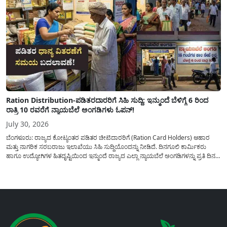
Ration Distribution-ಪಡಿತರದಾರರಿಗೆ ಸಿಹಿ ಸುದ್ದಿ: ಇನ್ಮುಂದೆ ಬೆಳಿಗ್ಗೆ 6 ರಿಂದ
ರಾತ್ರಿ 10 ರವರೆಗೆ ನ್ಯಾಯಬೆಲೆ ಅಂಗಡಿಗಳು ಓಪನ್!
July 30, 2026
ಬೆಂಗಳೂರು: ರಾಜ್ಯದ ಕೋಟ್ಯಂತರ ಪಡಿತರ ಚೀಟಿದಾರರಿಗೆ (Ration Card Holders) ಆಹಾರ
ಮತ್ತು ನಾಗರಿಕ ಸರಬರಾಜು ಇಲಾಖೆಯು ಸಿಹಿ ಸುದ್ದಿಯೊಂದನ್ನು ನೀಡಿದೆ. ದಿನಗೂಲಿ ಕಾರ್ಮಿಕರು
ಹಾಗೂ ಉದ್ಯೋಗಿಗಳ ಹಿತದೃಷ್ಟಿಯಿಂದ ಇನ್ಮುಂದೆ ರಾಜ್ಯದ ಎಲ್ಲಾ ನ್ಯಾಯಬೆಲೆ ಅಂಗಡಿಗಳನ್ನು ಪ್ರತಿ ದಿನ
ಬೆಳಿಗ್ಗೆ 6:00 ಗಂಟೆಯಿಂದ ರಾತ್ರಿ 10:00 ಗಂಟೆಯವರೆಗೆ ಕಡ್ಡಾಯವಾಗಿ ತೆರೆದಿಟ್ಟು ಪಡಿತರ ಧಾನ್ಯ
ವಿತರಿಸುವಂತೆ ಇಲಾಖೆಯ...