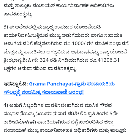
ಮತ್ತು ತಾಲ್ಲೂಕು ಪಂಚಾಯತ್ ಕಾರ್ಯನಿರ್ವಾಹಕ ಅಧಿಕಾರಿಗಳು
ಪಾವತಿಸತಕ್ಕದ್ದು.
3) ಈ ಆದೇಶದಲ್ಲಿ ಮಧ್ಯಾಹ್ನ ಉಪಹಾರ ಯೋಜನೆಯಡಿ
ಕಾರ್ಯನಿರ್ವಹಿಸುತ್ತಿರುವ ಮುಖ್ಯ ಅಡುಗೆಯವರು ಹಾಗೂ ಸಹಾಯಕ
ಅಡುಗೆಯವರಿಗೆ ಹೆಚ್ಚಿಸಲಾಗಿರುವ ರೂ.1000/-ಗಳ ಮಾಸಿಕ ಸಂಭಾವನೆ
ಮೊತ್ತವನ್ನು ಪಾವತಿಸಲು ಅಗತ್ಯವಿರುವ ಅನುದಾನವನ್ನು ರಾಜ್ಯ ಯೋಜನೆ
ಕ್ಷೀರಭಾಗ್ಯ ಶೀರ್ಷಿಕೆ: 324 ರಡಿ ನಿಗದಿಯಾಗಿರುವ ರೂ.41206.31
ಲಕ್ಷಗಳ ಅನುದಾನದಿಂದ ಪಾವತಿಸತಕ್ಕದ್ದು.
ಇದನ್ನೂ ಓದಿ:
Grama Panchayat-ಗ್ರ‍ಾಮ ಪಂಚಾಯತಿಯ
ಸೌಲಭ್ಯಕ್ಕೆ ಪಂಚಮಿತ್ರ ಸಹಾಯವಾಣಿ ಆರಂಭ!
4) ಅಡುಗೆ ಸಿಬ್ಬಂದಿಗಳ ಪಾವತಿಸಬೇಕಾಗಿರುವ ಮಾಸಿಕ ಗೌರವ
ಸಂಭಾವನೆಯನ್ನು ನಿಯಮಾನುಸಾರ ಪರಿಶೀಲಿಸಿ ಪ್ರತಿ ತಿಂಗಳ 5ನೇ
ತಾರೀಖಿನೊಳಗಾಗಿ ಪಾವತಿಯಾಗಿರುವ ಬಗ್ಗೆ ಸಂಬಂಧಿಸಿದ ಜಿಲ್ಲಾ
ಪಂಚಾಯತ್ ಮುಖ್ಯ ಕಾರ್ಯನಿರ್ವಾಹಕ ಅಧಿಕಾರಿಗಳು ಮತ್ತು ತಾಲ್ಲೂಕು