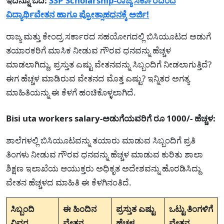
ಇದನ್ನೂ ಓದಿ:
SSP Scholarship-ರಾಜ್ಯ ಸರ್ಕಾರದಿಂದ
ವಿದ್ಯಾರ್ಥಿವೇತನ ಹಾಗೂ ಪ್ರೋತ್ಸಾಹಧನಕ್ಕೆ ಅರ್ಜಿ!
ರಾಜ್ಯ ಮತ್ತು ಕೇಂದ್ರ ಸರ್ಕಾರದ ಸಹಯೋಗದಲ್ಲಿ ಬಿಸಿಯೂಟದ ಅಡುಗೆ
ತಯಾರಕರಿಗೆ ಮಾಸಿಕ ನೀಡುವ ಗೌರವ ಧನವನ್ನು ಹೆಚ್ಚಳ
ಮಾಡಲಾಗಿದ್ದು, ಪ್ರಸ್ತುತ ಎಷ್ಟು ವೇತನವನ್ನು ಸಿಬ್ಬಂದಿಗೆ ನೀಡಲಾಗುತ್ತಿದೆ?
ಈಗ ಹೆಚ್ಚಳ ಮಾಡಿರುವ ವೇತನದ ಮೊತ್ತ ಎಷ್ಟು? ಇನ್ನಿತರ ಅಗತ್ಯ
ಮಾಹಿತಿಯನ್ನು ಈ ಕೆಳಗೆ ಹಂಚಿಕೊಳ್ಳಲಾಗಿದೆ.
Bisi uta workers salary-ಅಡುಗೆಯವರಿಗೆ ರೂ 1000/- ಹೆಚ್ಚಳ:
ಶಾಲೆಗಳಲ್ಲಿ ಬಿಸಿಯೂಟವನ್ನು ತಯಾರು ಮಾಡುವ ಸಿಬ್ಬಂದಿಗೆ ಪ್ರತಿ
ತಿಂಗಳು ನೀಡುವ ಗೌರವ ಧನವನ್ನು ಹೆಚ್ಚಳ ಮಾಡುವ ಕುರಿತು ಶಾಲಾ
ಶಿಕ್ಷಣ ಇಲಾಖೆಯ ಆಯುಕ್ತರು ಅಧಿಕೃತ ಅದೇಶವನ್ನು ಹೊರಡಿಸಿದ್ದು
ವೇತನ ಹೆಚ್ಚಳದ ಮಾಹಿತಿ ಈ ಕೆಳಗಿನಂತಿದೆ.
ಸಿಬ್ಬಂದಿ
ಈ ಹಿಂದಿನ
ಪ್ರಸ್ತುತ ಎಷ್ಟು
ಒಟ್ಟು ತಿಂಗಳಿಗೆ
ವಿವರ
ವೇತನ
ಹೆಚ್ಚಳ
ವೇತನ