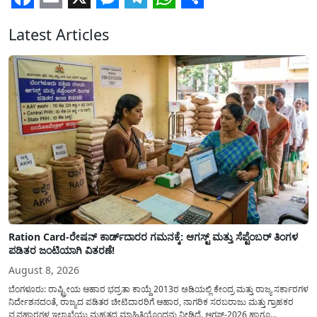
Facebook
Email
X
Messenger
Telegram
WhatsApp
Share
Latest Articles
Ration Card-ರೇಷನ್ ಕಾರ್ಡ್‍ದಾರರ ಗಮನಕ್ಕೆ: ಆಗಸ್ಟ್ ಮತ್ತು ಸೆಪ್ಟೆಂಬರ್ ತಿಂಗಳ
ಪಡಿತರ ಜಂಟಿಯಾಗಿ ವಿತರಣೆ!
August 8, 2026
ಬೆಂಗಳೂರು: ರಾಷ್ಟ್ರೀಯ ಆಹಾರ ಭದ್ರತಾ ಕಾಯ್ದೆ 2013ರ ಅಡಿಯಲ್ಲಿ ಕೇಂದ್ರ ಮತ್ತು ರಾಜ್ಯ ಸರ್ಕಾರಗಳ
ನಿರ್ದೇಶನದಂತೆ, ರಾಜ್ಯದ ಪಡಿತರ ಚೀಟಿದಾರರಿಗೆ ಆಹಾರ, ನಾಗರಿಕ ಸರಬರಾಜು ಮತ್ತು ಗ್ರಾಹಕರ
ವ್ಯವಹಾರಗಳ ಇಲಾಖೆಯು ಮಹತ್ವದ ಮಾಹಿತಿಯೊಂದನ್ನು ನೀಡಿದೆ. ಆಗಸ್ಟ್-2026 ಹಾಗೂ