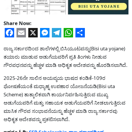
Share Now:
Facebook
Email
X
Messenger
Telegram
WhatsApp
Share
ರಾಜ್ಯ ಸರ್ಕಾರದಿಂದ ಶಾಲೆಗಳಲ್ಲಿ ಬಿಸಿಯೂಟವನ್ನು(Bisi uta yojane)
ತಯಾರು ಮಾಡುವ ಅಡುಗೆಯವರಿಗೆ ಪ್ರತಿ ತಿಂಗಳು ನೀಡುವ
ಗೌರವಧನವನ್ನು ಹೆಚ್ಚಳ ಮಾಡಿ ಅಧಿಕೃತ ಆದೇಶವನ್ನು ಹೊರಡಿಸಲಾಗಿದೆ.
2025-26ನೇ ಸಾಲಿನ ಅಯವ್ಯಯ ಭಾಷದ ಕಂಡಿಕೆ-109ರ
ಘೋಷಣೆಯಂತೆ ಮಧ್ಯಾಹ್ನ ಉಪಹಾರ ಯೋಜನೆಯಡಿ(Bisi uta
Scheme) ತಾತ್ಕಾಲಿಕವಾಗಿ ಕಾರ್ಯನಿರ್ವಹಿಸುತ್ತಿರುವ ಮುಖ್ಯ
ಅಡುಗೆಯವರಿಗೆ ಮತ್ತು ಸಹಾಯಕ ಅಡುಗೆಯವರಿಗೆ ನೀಡಲಾಗುತ್ತಿರುವ
ಮಾಸಿಕ ಗೌರವ ಸಂಭಾವನೆಯನ್ನು ಹೆಚ್ಚಳ ಮಾಡಿ ರಾಜ್ಯ ಸರ್ಕಾರವು
ಅಧಿಕೃತ ಆದೇಶವನ್ನು ಪ್ರಕಟಿಸಲಾಗಿದೆ.