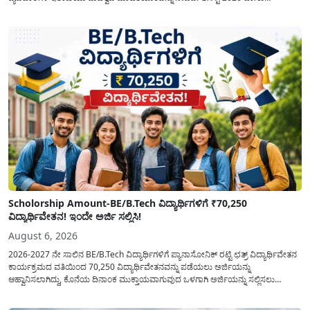
ಸೆಪ್ಟೆಂಬರ್-2026 ಈ ಎರಡೂ ತಿಂಗಳ ಆಹಾರ ಧಾನ್ಯಗಳ ವಿತರಣೆಯನ್ನು ಆಗಸ್ಟ್ ಮಾಹೆಯಲ್ಲೇ ಒಟ್ಟಿಗೆ
(ಜಂಟಿಯಾಗಿ) ನೀಡಲು ನಿರ್ಧರಿಸಲಾಗಿದೆ....
Scholorship Amount-BE/B.Tech ವಿದ್ಯಾರ್ಥಿಗಳಿಗೆ ₹70,250
ವಿದ್ಯಾರ್ಥಿವೇತನ! ಇಂದೇ ಅರ್ಜಿ ಸಲ್ಲಿಸಿ!
August 6, 2026
2026-2027 ನೇ ಸಾಲಿನ BE/B.Tech ವಿದ್ಯಾರ್ಥಿಗಳಿಗೆ ಪ್ಯಾನಾಸೋನಿಕ್ ರಟ್ಟಿ ಛತ್ರ್ ವಿದ್ಯಾರ್ಥಿವೇತನ
ಕಾರ್ಯಕ್ರಮದ ವತಿಯಿಂದ 70,250 ವಿದ್ಯಾರ್ಥಿವೇತನವನ್ನು ಪಡೆಯಲು ಅರ್ಜಿಯನ್ನು
ಆಹ್ವಾನಿಸಲಾಗಿದ್ದು, ಕೊನೆಯ ದಿನಾಂಕ ಮುಕ್ತಾಯವಾಗುವುದ ಒಳಗಾಗಿ ಅರ್ಜಿಯನ್ನು ಸಲ್ಲಿಸಲು
ಕೋರಿದೆ. ಆರ್ಥಿಕವಾಗಿ ಹಿಂದುಳಿದ ಹಾಗೂ ಬಡ ಕುಟುಂಬ ವರ್ಗದ ವಿದ್ಯಾರ್ಥಿಗಳು ಅವರ ಮುಂದಿನ
ಶಿಕ್ಷಣವನ್ನು ಮುಂದುವರಿಸಲು ಯಾವುದೇ ಅಡಚಣೆಯಾಗದಂತೆ ನೋಡಿಕೊಳ್ಳಲು ಈ ಯೋಜನೆಯನ್ನು