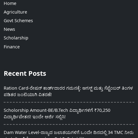
Home
Agriculture
Govt Schemes
News
Scholarship
Finance
Recent Posts
Ration Card-ರೇಷನ್ ಕಾರ್ಡ್‍ದಾರರ ಗಮನಕ್ಕೆ: ಆಗಸ್ಟ್ ಮತ್ತು ಸೆಪ್ಟೆಂಬರ್ ತಿಂಗಳ
ಪಡಿತರ ಜಂಟಿಯಾಗಿ ವಿತರಣೆ!
Scholorship Amount-BE/B.Tech ವಿದ್ಯಾರ್ಥಿಗಳಿಗೆ ₹70,250
ವಿದ್ಯಾರ್ಥಿವೇತನ! ಇಂದೇ ಅರ್ಜಿ ಸಲ್ಲಿಸಿ!
Dam Water Level-ರಾಜ್ಯದ ಜಲಾಶಯಗಳಿಗೆ ಒಂದೇ ದಿನದಲ್ಲಿ 34 TMC ನೀರು