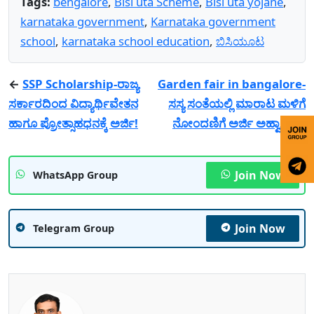
Tags:
bengalore
,
Bisi uta Scheme
,
Bisi uta yojane
,
karnataka government
,
Karnataka government
school
,
karnataka school education
,
ಬಿಸಿಯೂಟ
←
SSP Scholarship-ರಾಜ್ಯ
Garden fair in bangalore-
ಸರ್ಕಾರದಿಂದ ವಿದ್ಯಾರ್ಥಿವೇತನ
ಸಸ್ಯ ಸಂತೆಯಲ್ಲಿ ಮಾರಾಟ ಮಳಿಗೆ
ಹಾಗೂ ಪ್ರೋತ್ಸಾಹಧನಕ್ಕೆ ಅರ್ಜಿ!
ನೋಂದಣಿಗೆ ಅರ್ಜಿ ಅಹ್ವಾನ!
→
Join Now
WhatsApp Group
Join Now
Telegram Group