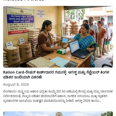
Ration Card-ರೇಷನ್ ಕಾರ್ಡ್‍ದಾರರ ಗಮನಕ್ಕೆ: ಆಗಸ್ಟ್ ಮತ್ತು ಸೆಪ್ಟೆಂಬರ್ ತಿಂಗಳ
ಪಡಿತರ ಜಂಟಿಯಾಗಿ ವಿತರಣೆ!
August 8, 2026
ಬೆಂಗಳೂರು: ರಾಷ್ಟ್ರೀಯ ಆಹಾರ ಭದ್ರತಾ ಕಾಯ್ದೆ 2013ರ ಅಡಿಯಲ್ಲಿ ಕೇಂದ್ರ ಮತ್ತು ರಾಜ್ಯ ಸರ್ಕಾರಗಳ
ನಿರ್ದೇಶನದಂತೆ, ರಾಜ್ಯದ ಪಡಿತರ ಚೀಟಿದಾರರಿಗೆ ಆಹಾರ, ನಾಗರಿಕ ಸರಬರಾಜು ಮತ್ತು ಗ್ರಾಹಕರ
ವ್ಯವಹಾರಗಳ ಇಲಾಖೆಯು ಮಹತ್ವದ ಮಾಹಿತಿಯೊಂದನ್ನು ನೀಡಿದೆ. ಆಗಸ್ಟ್-2026 ಹಾಗೂ
ಸೆಪ್ಟೆಂಬರ್-2026 ಈ ಎರಡೂ ತಿಂಗಳ ಆಹಾರ ಧಾನ್ಯಗಳ ವಿತರಣೆಯನ್ನು ಆಗಸ್ಟ್ ಮಾಹೆಯಲ್ಲೇ ಒಟ್ಟಿಗೆ
(ಜಂಟಿಯಾಗಿ) ನೀಡಲು ನಿರ್ಧರಿಸಲಾಗಿದೆ....