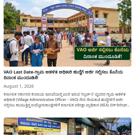
VAO Last Date-ಗ್ರಾಮ ಆಡಳಿತ ಅಧಿಕಾರಿ ಹುದ್ದೆಗೆ ಅರ್ಜಿ ಸಲ್ಲಿಸಲು ಕೊನೆಯ
ದಿನಾಂಕ ಮುಂದೂಡಿಕೆ!
August 1, 2026
ಕರ್ನಾಟಕ ಸರ್ಕಾರದ ಕಂದಾಯ ಇಲಾಖೆಯಲ್ಲಿ ಖಾಲಿ ಇರುವ ‘ಗ್ರೂಪ್-ಸಿ’ ವೃಂದದ ಗ್ರಾಮ ಆಡಳಿತ
ಅಧಿಕಾರಿ (Village Administrative Officer – VAO) ನೇರ ನೇಮಕಾತಿ ಹುದ್ದೆಗಳಿಗೆ ಅರ್ಜಿ
ಸಲ್ಲಿಸಲು ಕಾಯುತ್ತಿದ್ದ ಉದ್ಯೋಗಾಕಾಂಕ್ಷಿಗಳಿಗೆ ಕರ್ನಾಟಕ ಪರೀಕ್ಷಾ ಪ್ರಾಧಿಕಾರ (KEA) ಬಿಗ್ ರಿಲೀಫ್
ನೀಡಿದೆ. ಅರ್ಜಿ ಸಲ್ಲಿಕೆಯ ಅವಧಿಯನ್ನು ವಿಸ್ತರಿಸಿ ಅಧಿಕೃತ ಪ್ರಕಟಣೆ ಹೊರಡಿಸಿದ್ದು, ಇದುವರೆಗೆ ಅರ್ಜಿ
ಸಲ್ಲಿಸಲು...