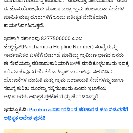
ಒದಗಿಸುವ ಗುರಿಯನ್ನು ಹೊಂದಿದೆ. "ಪಂಚಮಿತ್ರ ಸಹಾಯವಾಣಿ" ಎಂಬ
ಈ ಹೊಸ ಯೋಜನೆಯ ಮೂಲಕ ಎಲ್ಲಾ ಗ್ರಾಮ ಪಂಚಾಯತ್ ಸೇವೆಗಳ
ಮಾಹಿತಿ ಮತ್ತು ದೂರುಗಳಿಗೆ ಒಂದು ಏಕೀಕೃತ ವೇದಿಕೆಯಾಗಿ
ಕಾರ್ಯನಿರ್ವಹಿಸುತ್ತದೆ.
ಇದಕ್ಕಾಗಿ ಸರ್ಕಾರವು 8277506000 ಎಂಬ
ಹೆಲ್ಪ್‌ಲೈನ್(Panchamitra Helpline Number) ಸಂಖ್ಯೆಯನ್ನು
ಸಾರ್ವಜನಿಕರ ಬಳಕೆಗೆ ಬಿಡುಗಡೆ ಮಾಡಿದ್ದು ಗ್ರಾಮೀಣ ಭಾಗದ ಜನರು
ಈ ಸೇವೆಯನ್ನು ಪರಿಣಾಮಕಾರಿಯಾಗಿ ಬಳಕೆ ಮಾಡಿಕೊಳ್ಳಬಹುದು ಇದಕ್ಕೆ
ಕರೆ ಮಾಡುವುದರ ಜೊತೆಗೆ ವಾಟ್ಸಾಪ್ ಮೂಲಕವೂ ಸಹ ವಿವಿಧ
ಯೋಜನೆಗಳ ಮಾಹಿತಿ ಮತ್ತು ಗ್ರಾಮ ಪಂಚಾಯತಿ ಸೇವೆಗಳನ್ನು ಹಾಗೂ
ಸಮಸ್ಯೆ ಕುರಿತು ದೂರನ್ನು ಸಲ್ಲಿಸಬಹುದು ಎಂದು ಇಲಾಕೆಯ
ಅಧಿಕಾರಿಗಳು ಅಧಿಕೃತ ಪ್ರಕಟಣೆಯನ್ನು ಹೊರಡಿಸಿದ್ದಾರೆ.
ಇದನ್ನೂ ಓದಿ:
Parihara-ಸರ್ಕಾರದಿಂದ ಪರಿಹಾರದ ಹಣ ಬಿಡುಗಡೆಗೆ
ಅಧಿಕೃತ ಆದೇಶ ಪ್ರಕಟ!