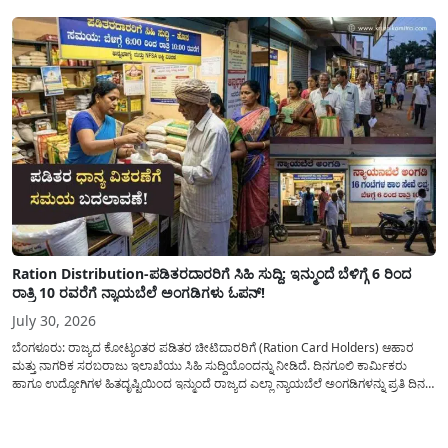
ದಿನದಲ್ಲಿ ಬರೋಬ್ಬರಿ 34.8 TMC...
Ration Distribution-ಪಡಿತರದಾರರಿಗೆ ಸಿಹಿ ಸುದ್ದಿ: ಇನ್ಮುಂದೆ ಬೆಳಿಗ್ಗೆ 6 ರಿಂದ
ರಾತ್ರಿ 10 ರವರೆಗೆ ನ್ಯಾಯಬೆಲೆ ಅಂಗಡಿಗಳು ಓಪನ್!
July 30, 2026
ಬೆಂಗಳೂರು: ರಾಜ್ಯದ ಕೋಟ್ಯಂತರ ಪಡಿತರ ಚೀಟಿದಾರರಿಗೆ (Ration Card Holders) ಆಹಾರ
ಮತ್ತು ನಾಗರಿಕ ಸರಬರಾಜು ಇಲಾಖೆಯು ಸಿಹಿ ಸುದ್ದಿಯೊಂದನ್ನು ನೀಡಿದೆ. ದಿನಗೂಲಿ ಕಾರ್ಮಿಕರು
ಹಾಗೂ ಉದ್ಯೋಗಿಗಳ ಹಿತದೃಷ್ಟಿಯಿಂದ ಇನ್ಮುಂದೆ ರಾಜ್ಯದ ಎಲ್ಲಾ ನ್ಯಾಯಬೆಲೆ ಅಂಗಡಿಗಳನ್ನು ಪ್ರತಿ ದಿನ
ಬೆಳಿಗ್ಗೆ 6:00 ಗಂಟೆಯಿಂದ ರಾತ್ರಿ 10:00 ಗಂಟೆಯವರೆಗೆ ಕಡ್ಡಾಯವಾಗಿ ತೆರೆದಿಟ್ಟು ಪಡಿತರ ಧಾನ್ಯ
ವಿತರಿಸುವಂತೆ ಇಲಾಖೆಯ...