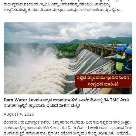
ಕಾರ್ಯಕ್ರಮದ ವತಿಯಿಂದ 70,250 ವಿದ್ಯಾರ್ಥಿವೇತನವನ್ನು ಪಡೆಯಲು ಅರ್ಜಿಯನ್ನು
ಆಹ್ವಾನಿಸಲಾಗಿದ್ದು, ಕೊನೆಯ ದಿನಾಂಕ ಮುಕ್ತಾಯವಾಗುವುದ ಒಳಗಾಗಿ ಅರ್ಜಿಯನ್ನು ಸಲ್ಲಿಸಲು
ಕೋರಿದೆ. ಆರ್ಥಿಕವಾಗಿ ಹಿಂದುಳಿದ ಹಾಗೂ ಬಡ ಕುಟುಂಬ ವರ್ಗದ ವಿದ್ಯಾರ್ಥಿಗಳು ಅವರ ಮುಂದಿನ
ಶಿಕ್ಷಣವನ್ನು ಮುಂದುವರಿಸಲು ಯಾವುದೇ ಅಡಚಣೆಯಾಗದಂತೆ ನೋಡಿಕೊಳ್ಳಲು ಈ ಯೋಜನೆಯನ್ನು
ಜಾರಿಗೆ...
Dam Water Level-ರಾಜ್ಯದ ಜಲಾಶಯಗಳಿಗೆ ಒಂದೇ ದಿನದಲ್ಲಿ 34 TMC ನೀರು
ಸಂಗ್ರಹ! ಇಲ್ಲಿದೆ ಡ್ಯಾಂವಾರು ಇಂದಿನ ನೀರಿನ ಮಟ್ಟ!
August 4, 2026
ಬೆಂಗಳೂರು: ರಾಜ್ಯದಾದ್ಯಂತ ಕಾವೇರಿ, ಕೃಷ್ಣಾ ಹಾಗೂ ಮಲೆನಾಡು ಜಲಾನಯನ ಪ್ರದೇಶಗಳಲ್ಲಿ ಉತ್ತಮ
ಮಳೆಯಾಗುತ್ತಿದ್ದು, ಜಲಾಶಯಗಳಿಗೆ(Karnataka Dam Water Level) ಅಪಾರ ಪ್ರಮಾಣದ ನೀರು
ಹರಿದುಬರುತ್ತಿದೆ. ಕರ್ನಾಟಕ ರಾಜ್ಯ ನೈಸರ್ಗಿಕ ವಿಕೋಪ ಉಸ್ತುವಾರಿ ಕೇಂದ್ರ (KSNDMC) ಬಿಡುಗಡೆ