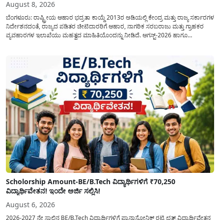
August 8, 2026
ಬೆಂಗಳೂರು: ರಾಷ್ಟ್ರೀಯ ಆಹಾರ ಭದ್ರತಾ ಕಾಯ್ದೆ 2013ರ ಅಡಿಯಲ್ಲಿ ಕೇಂದ್ರ ಮತ್ತು ರಾಜ್ಯ ಸರ್ಕಾರಗಳ
ನಿರ್ದೇಶನದಂತೆ, ರಾಜ್ಯದ ಪಡಿತರ ಚೀಟಿದಾರರಿಗೆ ಆಹಾರ, ನಾಗರಿಕ ಸರಬರಾಜು ಮತ್ತು ಗ್ರಾಹಕರ
ವ್ಯವಹಾರಗಳ ಇಲಾಖೆಯು ಮಹತ್ವದ ಮಾಹಿತಿಯೊಂದನ್ನು ನೀಡಿದೆ. ಆಗಸ್ಟ್-2026 ಹಾಗೂ
ಸೆಪ್ಟೆಂಬರ್-2026 ಈ ಎರಡೂ ತಿಂಗಳ ಆಹಾರ ಧಾನ್ಯಗಳ ವಿತರಣೆಯನ್ನು ಆಗಸ್ಟ್ ಮಾಹೆಯಲ್ಲೇ ಒಟ್ಟಿಗೆ
(ಜಂಟಿಯಾಗಿ) ನೀಡಲು ನಿರ್ಧರಿಸಲಾಗಿದೆ....
Scholorship Amount-BE/B.Tech ವಿದ್ಯಾರ್ಥಿಗಳಿಗೆ ₹70,250
ವಿದ್ಯಾರ್ಥಿವೇತನ! ಇಂದೇ ಅರ್ಜಿ ಸಲ್ಲಿಸಿ!
August 6, 2026
2026-2027 ನೇ ಸಾಲಿನ BE/B.Tech ವಿದ್ಯಾರ್ಥಿಗಳಿಗೆ ಪ್ಯಾನಾಸೋನಿಕ್ ರಟ್ಟಿ ಛತ್ರ್ ವಿದ್ಯಾರ್ಥಿವೇತನ