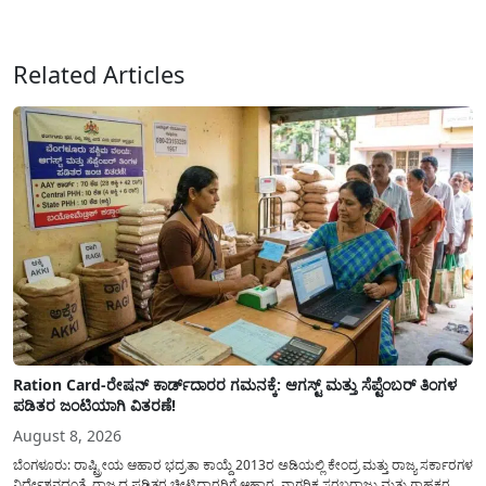
ಮಾಡಿರುವ ಆಗಸ್ಟ್ 04, 2026ರ ವರದಿಯಂತೆ, ರಾಜ್ಯದ ಪ್ರಮುಖ 14 ಜಲಾಶಯಗಳಿಗೆ ಒಂದೇ
ದಿನದಲ್ಲಿ ಬರೋಬ್ಬರಿ 34.8 TMC...
Related Articles
Ration Card-ರೇಷನ್ ಕಾರ್ಡ್‍ದಾರರ ಗಮನಕ್ಕೆ: ಆಗಸ್ಟ್ ಮತ್ತು ಸೆಪ್ಟೆಂಬರ್ ತಿಂಗಳ
ಪಡಿತರ ಜಂಟಿಯಾಗಿ ವಿತರಣೆ!
August 8, 2026
ಬೆಂಗಳೂರು: ರಾಷ್ಟ್ರೀಯ ಆಹಾರ ಭದ್ರತಾ ಕಾಯ್ದೆ 2013ರ ಅಡಿಯಲ್ಲಿ ಕೇಂದ್ರ ಮತ್ತು ರಾಜ್ಯ ಸರ್ಕಾರಗಳ
ನಿರ್ದೇಶನದಂತೆ, ರಾಜ್ಯದ ಪಡಿತರ ಚೀಟಿದಾರರಿಗೆ ಆಹಾರ, ನಾಗರಿಕ ಸರಬರಾಜು ಮತ್ತು ಗ್ರಾಹಕರ