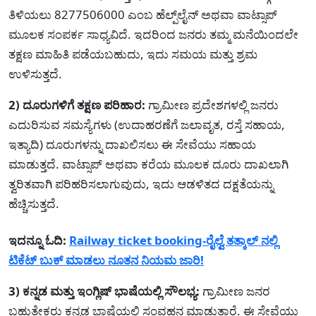
ತಿಳಿಯಲು 8277506000 ಎಂಬ ಹೆಲ್ಪ್‌ಲೈನ್ ಅಥವಾ ವಾಟ್ಸಾಪ್
ಮೂಲಕ ಸಂಪರ್ಕ ಸಾಧ್ಯವಿದೆ. ಇದರಿಂದ ಜನರು ತಮ್ಮ ಮನೆಯಿಂದಲೇ
ತಕ್ಷಣ ಮಾಹಿತಿ ಪಡೆಯಬಹುದು, ಇದು ಸಮಯ ಮತ್ತು ಶ್ರಮ
ಉಳಿಸುತ್ತದೆ.
2) ದೂರುಗಳಿಗೆ ತಕ್ಷಣ ಪರಿಹಾರ:
ಗ್ರಾಮೀಣ ಪ್ರದೇಶಗಳಲ್ಲಿ ಜನರು
ಎದುರಿಸುವ ಸಮಸ್ಯೆಗಳು (ಉದಾಹರಣೆಗೆ ಜಲಾವೃತ, ರಸ್ತೆ ಸಹಾಯ,
ಇತ್ಯಾದಿ) ದೂರುಗಳನ್ನು ದಾಖಲಿಸಲು ಈ ಸೇವೆಯು ಸಹಾಯ
ಮಾಡುತ್ತದೆ. ವಾಟ್ಸಾಪ್ ಅಥವಾ ಕರೆಯ ಮೂಲಕ ದೂರು ದಾಖಲಾಗಿ
ತ್ವರಿತವಾಗಿ ಪರಿಹರಿಸಲಾಗುವುದು, ಇದು ಆಡಳಿತದ ದಕ್ಷತೆಯನ್ನು
ಹೆಚ್ಚಿಸುತ್ತದೆ.
ಇದನ್ನೂ ಓದಿ:
Railway ticket booking-ರೈಲ್ವೆ ತತ್ಕಾಲ್ ನಲ್ಲಿ
ಟಿಕೆಟ್ ಬುಕ್ ಮಾಡಲು ನೂತನ ನಿಯಮ ಜಾರಿ!
3) ಕನ್ನಡ ಮತ್ತು ಇಂಗ್ಲಿಷ್ ಭಾಷೆಯಲ್ಲಿ ಸೌಲಭ್ಯ:
ಗ್ರಾಮೀಣ ಜನರ
ಬಹುತೇಕರು ಕನ್ನಡ ಭಾಷೆಯಲ್ಲಿ ಸಂವಹನ ಮಾಡುತ್ತಾರೆ. ಈ ಸೇವೆಯು