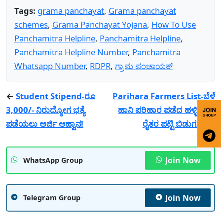
Tags:
grama panchayat
,
Grama panchayat
schemes
,
Grama Panchayat Yojana
,
How To Use
Panchamitra Helpline
,
Panchamitra Helpline
,
Panchamitra Helpline Number
,
Panchamitra
Whatsapp Number
,
RDPR
,
ಗ್ರ‍ಾಮ ಪಂಚಾಯತ್
←
Student Stipend-ರೂ
Parihara Farmers List-ಬೆಳೆ
3,000/- ನಿರುದ್ಯೋಗ ಭತ್ಯೆ
ಹಾನಿ ಪರಿಹಾರ ಪಡೆದ ಹಳ್ಳಿವಾರು
ಪಡೆಯಲು ಅರ್ಜಿ ಆಹ್ವಾನ!
ರೈತರ ಪಟ್ಟಿ ಬಿಡುಗಡೆ!
→
Join Now
WhatsApp Group
Join Now
Telegram Group