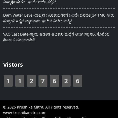
ವಿದ್ಯಾರ್ಥಿವೇತನ! ಇಂದೇ ಅರ್ಜಿ ಸಲ್ಲಿಸಿ!
Dam Water Level-ರಾಜ್ಯದ ಜಲಾಶಯಗಳಿಗೆ ಒಂದೇ ದಿನದಲ್ಲಿ 34 TMC ನೀರು
ಸಂಗ್ರಹ! ಇಲ್ಲಿದೆ ಡ್ಯಾಂವಾರು ಇಂದಿನ ನೀರಿನ ಮಟ್ಟ!
VAO Last Date-ಗ್ರಾಮ ಆಡಳಿತ ಅಧಿಕಾರಿ ಹುದ್ದೆಗೆ ಅರ್ಜಿ ಸಲ್ಲಿಸಲು ಕೊನೆಯ
ದಿನಾಂಕ ಮುಂದೂಡಿಕೆ!
Vistors
1
1
2
7
6
2
6
© 2026 Krushika Mitra. All rights reserved.
www.krushikamitra.com