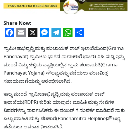
Share Now:
Facebook
Email
X
Messenger
Telegram
WhatsApp
Share
ಗ್ರಾಮೀಣಾಭಿವೃದ್ದಿ ಮತ್ತು ಪಂಚಾಯತ್ ರಾಜ್ ಇಲಾಖೆಯಿಂದ(Grama
Panchayat) ಗ್ರಾಮೀಣ ಭಾಗದ ನಾಗರಿಕರಿಗೆ ಭರ್ಜರಿ ಸಿಹಿ ಸುದ್ದಿ ಇನ್ನು
ಮುಂದೆ ನಿಮ್ಮ ಹಳ್ಳಿಯ ವ್ಯಾಪ್ತಿಯಲ್ಲಿನ ಗ್ರಾಮ ಪಂಚಾಯತಿ(Grama
Panchayat Yojana) ಸೌಲಭ್ಯವನ್ನು ಪಡೆಯಲು ಪಂಚಮಿತ್ರ
ಸಹಾಯವಾಣಿಯನ್ನು ಆರಂಭಿಸಲಾಗಿದೆ.
ಇನ್ನು ಮುಂದೆ ಗ್ರಾಮೀಣಾಭಿವೃದ್ದಿ ಮತ್ತು ಪಂಚಾಯತ್ ರಾಜ್
ಇಲಾಖೆಯ(RDPR) ಕುರಿತು ಯಾವುದೇ ಮಾಹಿತಿ ಮತ್ತು ಸೇವೆಗಳ
ವಿವರಗಳನ್ನು ಸಾರ್ವಜನಿಕರು ಈ ನಂಬರ್ ಗೆ ಸಂಪರ್ಕ ಮಾಡಿದರೆ ಸಾಕು
ಎಲ್ಲಾ ಮಾಹಿತಿ ಮತ್ತು ಪರಿಹಾರ(Panchamitra Helpline)ಸೌಲಭ್ಯ
ಪಡೆಯಲು ಅವಕಾಶ ನೀಡಲಾಗಿದೆ.