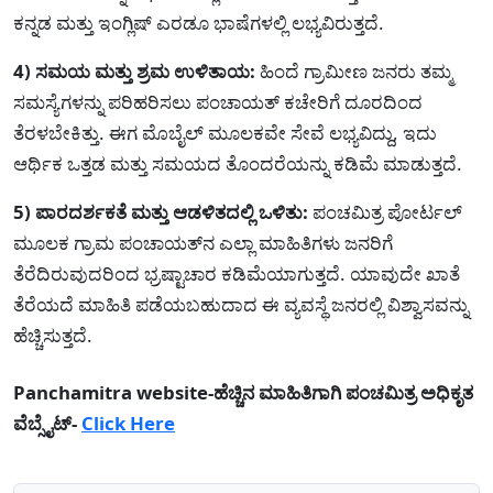
ಕನ್ನಡ ಮತ್ತು ಇಂಗ್ಲಿಷ್ ಎರಡೂ ಭಾಷೆಗಳಲ್ಲಿ ಲಭ್ಯವಿರುತ್ತದೆ.
4) ಸಮಯ ಮತ್ತು ಶ್ರಮ ಉಳಿತಾಯ:
ಹಿಂದೆ ಗ್ರಾಮೀಣ ಜನರು ತಮ್ಮ
ಸಮಸ್ಯೆಗಳನ್ನು ಪರಿಹರಿಸಲು ಪಂಚಾಯತ್ ಕಚೇರಿಗೆ ದೂರದಿಂದ
ತೆರಳಬೇಕಿತ್ತು. ಈಗ ಮೊಬೈಲ್ ಮೂಲಕವೇ ಸೇವೆ ಲಭ್ಯವಿದ್ದು, ಇದು
ಆರ್ಥಿಕ ಒತ್ತಡ ಮತ್ತು ಸಮಯದ ತೊಂದರೆಯನ್ನು ಕಡಿಮೆ ಮಾಡುತ್ತದೆ.
5) ಪಾರದರ್ಶಕತೆ ಮತ್ತು ಆಡಳಿತದಲ್ಲಿ ಒಳಿತು:
ಪಂಚಮಿತ್ರ ಪೋರ್ಟಲ್
ಮೂಲಕ ಗ್ರಾಮ ಪಂಚಾಯತ್‌ನ ಎಲ್ಲಾ ಮಾಹಿತಿಗಳು ಜನರಿಗೆ
ತೆರೆದಿರುವುದರಿಂದ ಭ್ರಷ್ಟಾಚಾರ ಕಡಿಮೆಯಾಗುತ್ತದೆ. ಯಾವುದೇ ಖಾತೆ
ತೆರೆಯದೆ ಮಾಹಿತಿ ಪಡೆಯಬಹುದಾದ ಈ ವ್ಯವಸ್ಥೆ ಜನರಲ್ಲಿ ವಿಶ್ವಾಸವನ್ನು
ಹೆಚ್ಚಿಸುತ್ತದೆ.
Panchamitra website-ಹೆಚ್ಚಿನ ಮಾಹಿತಿಗಾಗಿ ಪಂಚಮಿತ್ರ ಅಧಿಕೃತ
ವೆಬ್ಸೈಟ್-
Click Here