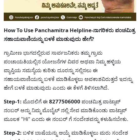
How To Use Panchamitra Helpline-ನಾಗರಿಕರು ಪಂಚಮಿತ್ರ
ಸಹಾಯವಾಣಿಯನ್ನು ಬಳಕೆ ಮಾಡುವುದು ಹೇಗೆ?
ಗ್ರಾಮೀಣ ಭಾಗದಲ್ಲಿರುವ ಸಾರ್ವಜನಿಕರು ತಮ್ಮ ಗ್ರಾಮ
ಪಂಚಾಯತಿಯಲ್ಲಿನ ಯೋಜನೆಗಳ ವಿವರ ಅಥವಾ ನಿಮ್ಮ ಹಳ್ಳಿಯ
ವ್ಯಾಪ್ತಿಯ ಸಮಸ್ಯೆಯ ಕುರಿತು ದೂರನ್ನು ಸಲ್ಲಿಸಲು ಈ
ಸಹಾಯವಾಣಿಯನ್ನು ಬಳಕೆ ಮಾಡಿಕೊಳ್ಳಲು ಅವಕಾಶವಿರುತ್ತದೆ ಇದನ್ನು
ಹೇಗೆ ಬಳಕೆ ಮಾಡುವುದು ಎಂದು ಈ ಕೆಳಗೆ ತಿಳಿಸಲಾಗಿದೆ.
Step-1:
ಮೊದಲಿಗೆ ಈ
8277506000
ಪಂಚಮಿತ್ರ ವಾಟ್ಸಾಪ್
ನಂಬರ್ ಅನ್ನು ನಿಮ್ಮ ಮೊಬೈಲ್ ನಲ್ಲಿ ಸೇವ ಮಾಡಿಕೊಂಡು ವಾಟ್ಸಾಪ್
ಮೂಲಕ "Hi" ಎಂದು ಈ ನಂಬರ್ ಗೆ ಸಂದೇಶವನ್ನು ಕಳುಹಿಸಬೇಕು.
Step-2:
ಬಳಿಕ ಬಾಷೆಯನ್ನು ಆಯ್ಕೆ ಮಾಡಿಕೊಳ್ಳಲು ಮರು ಸಂದೇಶ