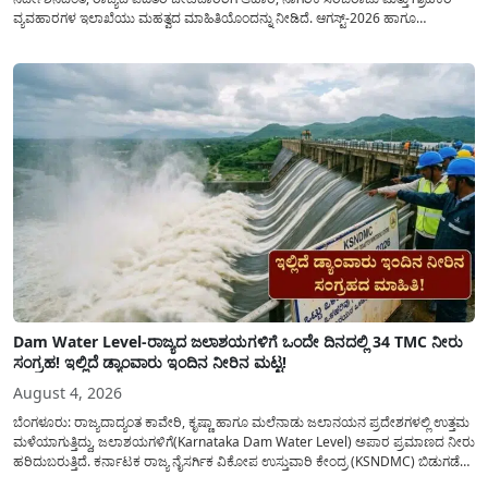
ವ್ಯವಹಾರಗಳ ಇಲಾಖೆಯು ಮಹತ್ವದ ಮಾಹಿತಿಯೊಂದನ್ನು ನೀಡಿದೆ. ಆಗಸ್ಟ್-2026 ಹಾಗೂ
ಸೆಪ್ಟೆಂಬರ್-2026 ಈ ಎರಡೂ ತಿಂಗಳ ಆಹಾರ ಧಾನ್ಯಗಳ ವಿತರಣೆಯನ್ನು ಆಗಸ್ಟ್ ಮಾಹೆಯಲ್ಲೇ ಒಟ್ಟಿಗೆ
(ಜಂಟಿಯಾಗಿ) ನೀಡಲು ನಿರ್ಧರಿಸಲಾಗಿದೆ....
Dam Water Level-ರಾಜ್ಯದ ಜಲಾಶಯಗಳಿಗೆ ಒಂದೇ ದಿನದಲ್ಲಿ 34 TMC ನೀರು
ಸಂಗ್ರಹ! ಇಲ್ಲಿದೆ ಡ್ಯಾಂವಾರು ಇಂದಿನ ನೀರಿನ ಮಟ್ಟ!
August 4, 2026
ಬೆಂಗಳೂರು: ರಾಜ್ಯದಾದ್ಯಂತ ಕಾವೇರಿ, ಕೃಷ್ಣಾ ಹಾಗೂ ಮಲೆನಾಡು ಜಲಾನಯನ ಪ್ರದೇಶಗಳಲ್ಲಿ ಉತ್ತಮ
ಮಳೆಯಾಗುತ್ತಿದ್ದು, ಜಲಾಶಯಗಳಿಗೆ(Karnataka Dam Water Level) ಅಪಾರ ಪ್ರಮಾಣದ ನೀರು
ಹರಿದುಬರುತ್ತಿದೆ. ಕರ್ನಾಟಕ ರಾಜ್ಯ ನೈಸರ್ಗಿಕ ವಿಕೋಪ ಉಸ್ತುವಾರಿ ಕೇಂದ್ರ (KSNDMC) ಬಿಡುಗಡೆ
ಮಾಡಿರುವ ಆಗಸ್ಟ್ 04, 2026ರ ವರದಿಯಂತೆ, ರಾಜ್ಯದ ಪ್ರಮುಖ 14 ಜಲಾಶಯಗಳಿಗೆ ಒಂದೇ