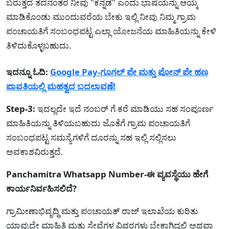
ಬರುತ್ತದೆ ತದನಂತರ ನೀವು "ಕನ್ನಡ" ಎಂದು ಭಾಷೆಯನ್ನು ಆಯ್ಕೆ
ಮಾಡಿಕೊಂಡು ಮುಂದುವರೆಯ ಬೇಕು ಇಲ್ಲಿ ನೀವು ನಿಮ್ಮ ಗ್ರಾಮ
ಪಂಚಾಯತಿಗೆ ಸಂಬಂಧಪಟ್ಟ ಎಲ್ಲಾ ಯೋಜನೆಯ ಮಾಹಿತಿಯನ್ನು ಕೇಳಿ
ತಿಳಿದುಕೊಳ್ಳಬಹುದು.
ಇದನ್ನೂ ಓದಿ:
Google Pay-ಗೂಗಲ್ ಪೇ ಮತ್ತು ಪೋನ್ ಪೇ ಹಣ
ಪಾವತಿಯಲ್ಲಿ ಮಹತ್ವದ ಬದಲಾವಣೆ!
Step-3:
ಇದಲ್ಲದೇ ಇದೆ ನಂಬರ್ ಗೆ ಕರೆ ಮಾಡಿಯು ಸಹ ಸಂಪೂರ್ಣ
ಮಾಹಿತಿಯನ್ನು ತಿಳಿಯಬಹುದು ಜೊತೆಗೆ ಗ್ರಾಮ ಪಂಚಾಯತಿಗೆ
ಸಂಬಂಧಪಟ್ಟ ಸಮಸ್ಯೆಗಳಿಗೆ ದೂರನ್ನು ಸಹ ಇಲ್ಲಿ ಸಲ್ಲಿಸಲು
ಅವಕಾಶವಿರುತ್ತದೆ.
Panchamitra Whatsapp Number-ಈ ವ್ಯವಸ್ಥೆಯು ಹೇಗೆ
ಕಾರ್ಯನಿರ್ವಹಿಸಲಿದೆ?
ಗ್ರಾಮೀಣಾಭಿವೃದ್ಧಿ ಮತ್ತು ಪಂಚಾಯತ್‌ ರಾಜ್‌ ಇಲಾಖೆಯ ಕುರಿತು
ಯಾವುದೇ ಮಾಹಿತಿ ಮತ್ತು ಸೇವೆಗಳ ವಿವರಗಳು ಬೇಕಾಗಿದ್ದಲ್ಲಿ ಅಥವಾ