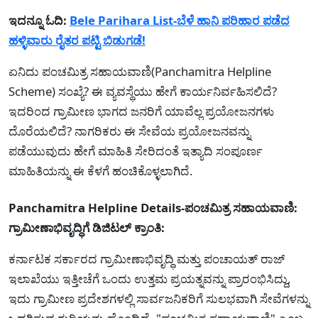
ಇದನ್ನೂ ಓದಿ:
Bele Parihara List-ಬೆಳೆ ಹಾನಿ ಪರಿಹಾರ ಪಡೆದ
ಹಳ್ಳಿವಾರು ರೈತರ ಪಟ್ಟಿ ಬಿಡುಗಡೆ!
ಏನಿದು ಪಂಚಮಿತ್ರ ಸಹಾಯವಾಣಿ(Panchamitra Helpline
Scheme) ಸಂಖ್ಯೆ? ಈ ವ್ಯವಸ್ಥೆಯು ಹೇಗೆ ಕಾರ್ಯನಿರ್ವಹಿಸಲಿದೆ?
ಇದರಿಂದ ಗ್ರಾಮೀಣ ಭಾಗದ ಜನರಿಗೆ ಯಾವೆಲ್ಲ ಪ್ರಯೋಜನಗಳು
ದೊರೆಯಲಿದೆ? ನಾಗರಿಕರು ಈ ಸೇವೆಯ ಪ್ರಯೋಜನವನ್ನು
ಪಡೆಯುವುದು ಹೇಗೆ ಮಾಹಿತಿ ಸೇರಿದಂತೆ ಇತ್ಯಾದಿ ಸಂಪೂರ್ಣ
ಮಾಹಿತಿಯನ್ನು ಈ ಕೆಳಗೆ ಹಂಚಿಕೊಳ್ಳಲಾಗಿದೆ.
Panchamitra Helpline Details-ಪಂಚಮಿತ್ರ ಸಹಾಯವಾಣಿ:
ಗ್ರಾಮೀಣಾಭಿವೃದ್ಧಿಗೆ ಡಿಜಿಟಲ್ ಕ್ರಾಂತಿ:
ಕರ್ನಾಟಕ ಸರ್ಕಾರದ ಗ್ರಾಮೀಣಾಭಿವೃದ್ಧಿ ಮತ್ತು ಪಂಚಾಯತ್ ರಾಜ್
ಇಲಾಖೆಯು ಇತ್ತೀಚೆಗೆ ಒಂದು ಉತ್ತಮ ಪ್ರಯತ್ನವನ್ನು ಪ್ರಾರಂಭಿಸಿದ್ದು,
ಇದು ಗ್ರಾಮೀಣ ಪ್ರದೇಶಗಳಲ್ಲಿ ಸಾರ್ವಜನಿಕರಿಗೆ ಸುಲಭವಾಗಿ ಸೇವೆಗಳನ್ನು