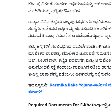
Khata) ವಿತರಣೆ ಮಾಡಲು ಅಭಿಯಾನವನ್ನು ಆಯೋಜನೆ ಮಾಡ
ಮಾಹಿತಿಯನ್ನು ಇಲ್ಲಿ ಪ್ರಕಟಿಸಲಾಗಿದೆ.
ರಾಜ್ಯದ ವಿವಿಧ ಜಿಲ್ಲೆಯ ಎಲ್ಲ ಪುರಸಭೆ/ನಗರಸಭೆ/ಮಹಾನ
ಸಂಸ್ಥೆಗಳ ಒಡೆತನದ ಆಸ್ತಿಗಳನ್ನು ಹೊರತುಪಡಿಸಿ ಉಳಿಕ
ನಮೂನೆ 3 ಮತ್ತು ನಮೂನೆ 3 ಎ ಪಡೆದುಕೊಳ್ಳುವುದನ್ನು
ತಮ್ಮ ಆಸ್ತಿಗಳಿಗೆ ಸಂಬಂಧಿಸಿದ ದಾಖಲೆಗಳಾದ(E-Khata
ಮಾಲೀಕರ ಭಾವಚಿತ್ರ, ಮಾಲೀಕರ ಚುನಾವಣೆ ಗುರುತಿನ ಚೀಟಿ
ಬಿಲ್, ನೀರಿನ ಬಿಲ್, ಕಟ್ಟಡ ಪರವಾನಗಿ ಮತ್ತು ಅನುಮೋದಿತ
ಅನುಮೋದನೆ ನಕ್ಷೆ ಕಂದಾಯ ಪಾವತಿಸಿದ ರಶೀದಿ ಹಾಗೂ 
ಇ-ಆಸ್ತಿ ಖಾತಾ ವನ್ನು ಪಡೆಯಲು ಅರ್ಜಿಯನ್ನು ಸಲ್ಲಿಸುವಂ
ಇದನ್ನೂ ಓದಿ:
Karmika ilake Yojana-ಕಾರ್ಮಿಕ 
ಸಹಾಯ!
Required Documents For E-Khata-ಇ-ಆಸ್ತಿ ಖ