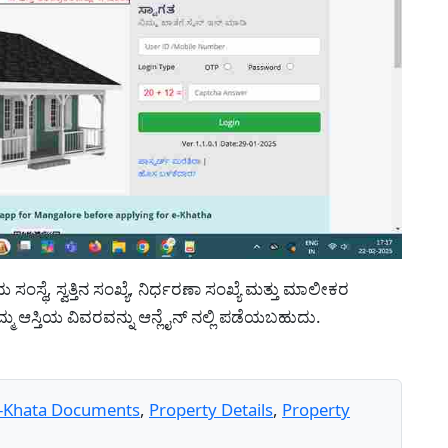
ಯ ಸಂಸ್ಥೆ, ಸ್ವತ್ತಿನ ಸಂಖ್ಯೆ, ನಿರ್ಧರಣಾ ಸಂಖ್ಯೆ ಮತ್ತು ಮಾಲೀಕರ
ಿಮ್ಮ ಆಸ್ತಿಯ ವಿವರವನ್ನು ಆನ್ಲೈನ್ ನಲ್ಲಿ ಪಡೆಯಬಹುದು.
-Khata Documents
,
Property Details
,
Property