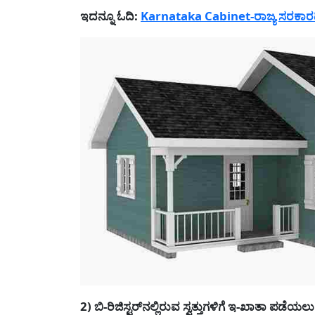
ಇದನ್ನೂ ಓದಿ:
Karnataka Cabinet-ರಾಜ್ಯ ಸರಕಾ
2) ಬಿ-ರಿಜಿಸ್ಟರ್‌ನಲ್ಲಿರುವ ಸ್ವತ್ತುಗಳಿಗೆ ಇ-ಖಾತಾ ಪಡೆಯ