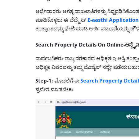
ಅರ್ಜಿದಾರರು ಅಗತ್ಯ ದಾಖಲಾತಿಗಳನ್ನು ಸಿದ್ದಪಡಿಸಿಕೊಂಡ
ಮಾಡಿಕೊಳ್ಳಲು ಈ ವೆಬ್ಸೈಟ್
E-aasthi Applicati
ತಂತ್ರಾಂಶವನ್ನು ಭೇಟಿ ಮಾಡಿ ಅರ್ಜಿ ನಮೂನೆಯನ್ನು ಡೌ
Search Property Details On Online-ಆನ್ಲೈನ್ ನ
ಸಾರ್ವಜನಿಕರು ರಾಜ್ಯ ಸರಕಾರದ ಅಧಿಕೃತ ಇ-ಆಸ್ತಿ ತಂತ್ರ
ಅಧಿಕೃತ ವಿವರವನ್ನು ತಮ್ಮ ಮೊಬೈಲ್ ನಲ್ಲೇ ಪಡೆಯಬಹು
Step-1:
ಮೊದಲಿಗೆ ಈ
Search Property Detail
ಪ್ರವೇಶ ಮಾಡಬೇಕು.