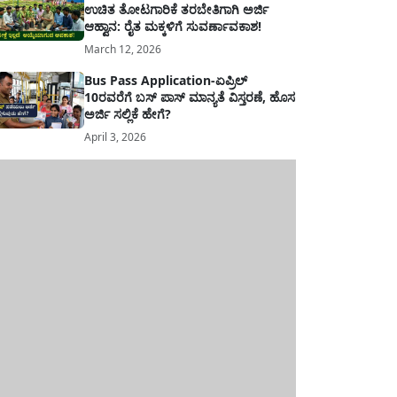
ಉಚಿತ ತೋಟಗಾರಿಕೆ ತರಬೇತಿಗಾಗಿ ಅರ್ಜಿ
ಆಹ್ವಾನ: ರೈತ ಮಕ್ಕಳಿಗೆ ಸುವರ್ಣಾವಕಾಶ!
March 12, 2026
Bus Pass Application-ಏಪ್ರಿಲ್
10ರವರೆಗೆ ಬಸ್ ಪಾಸ್ ಮಾನ್ಯತೆ ವಿಸ್ತರಣೆ, ಹೊಸ
ಅರ್ಜಿ ಸಲ್ಲಿಕೆ ಹೇಗೆ?
April 3, 2026