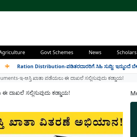
Agriculture
Govt Schemes
News
Scholars
Ration Distribution-ಪಡಿತರದಾರರಿಗೆ ಸಿಹಿ ಸುದ್ದಿ: ಇನ್ಮುಂದೆ ಬೆಳಿಗ್ಗೆ 6 
uments-ಇ-ಆಸ್ತಿ ಖಾತಾ ಪಡೆಯಲು ಈ ದಾಖಲೆ ಸಲ್ಲಿಸುವುದು ಕಡ್ಡಾಯ!
ಈ ದಾಖಲೆ ಸಲ್ಲಿಸುವುದು ಕಡ್ಡಾಯ!
Mo