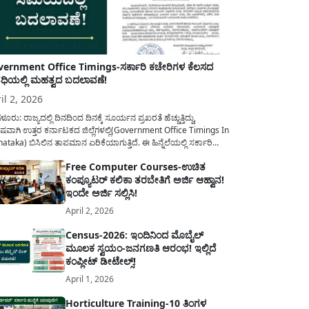
ernment Office Timings-ಸರ್ಕಾರಿ ಕಚೇರಿಗಳ ಕೆಲಸದ
ಿಯಲ್ಲಿ ಮಹತ್ವದ ಬದಲಾವಣೆ!
il 2, 2026
ಳೂರು: ರಾಜ್ಯದಲ್ಲಿ ದಿನದಿಂದ ದಿನಕ್ಕೆ ಸೂರ್ಯನ ಪ್ರಖರತೆ ಹೆಚ್ಚುತ್ತಿದ್ದು,
ಷವಾಗಿ ಉತ್ತರ ಕರ್ನಾಟಕದ ಜಿಲ್ಲೆಗಳಲ್ಲಿ(Government Office Timings In
ataka) ಬಿಸಿಲಿನ ತಾಪಮಾನ ಏರಿಕೆಯಾಗುತ್ತಿದೆ. ಈ ಹಿನ್ನೆಲೆಯಲ್ಲಿ ಸರ್ಕಾರಿ
ರರ ಹಿತದೃಷ್ಟಿಯಿಂದ ಹಾಗೂ ಸಾರ್ವಜನಿಕರ ಅನುಕೂಲಕ್ಕಾಗಿ ಕರ್ನಾಟಕ
Free Computer Courses-ಉಚಿತ
ಾರವು ಮಹತ್ವದ ನಿರ್ಧಾರವೊಂದನ್ನು ಕೈಗೊಂಡಿದೆ. ಕಿತ್ತೂರು ಕರ್ನಾಟಕ ಮತ್ತು
ಕಂಪ್ಯೂಟರ್ ಕಲಿಕಾ ತರಬೇತಿಗೆ ಅರ್ಜಿ ಆಹ್ವಾನ!
ಾಣ ಕರ್ನಾಟಕದ ಒಟ್ಟು 9 ಜಿಲ್ಲೆಗಳಲ್ಲಿ ಏಪ್ರಿಲ್...
ಇಂದೇ ಅರ್ಜಿ ಸಲ್ಲಿಸಿ!
April 2, 2026
Census-2026: ಇಂದಿನಿಂದ ಮೊಬೈಲ್
ಮೂಲಕ ಸ್ವಯಂ-ಜನಗಣತಿ ಆರಂಭ! ಇಲ್ಲಿದೆ
ಕಂಪ್ಲೀಟ್ ಡೀಟೇಲ್ಸ್!
April 1, 2026
Horticulture Training-10 ತಿಂಗಳ