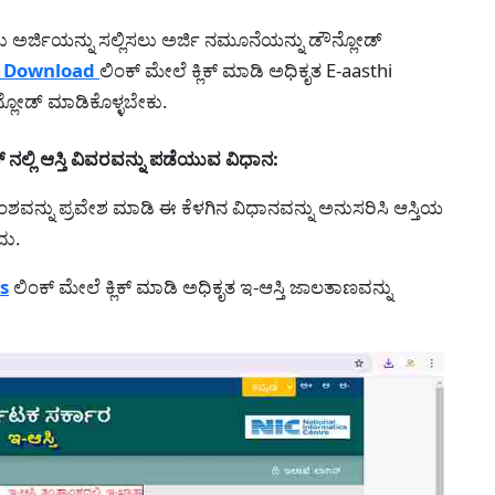
ು ಅರ್ಜಿಯನ್ನು ಸಲ್ಲಿಸಲು ಅರ್ಜಿ ನಮೂನೆಯನ್ನು ಡೌನ್ಲೋಡ್
on Download
ಲಿಂಕ್ ಮೇಲೆ ಕ್ಲಿಕ್ ಮಾಡಿ ಅಧಿಕೃತ E-aasthi
ನ್ಲೋಡ್ ಮಾಡಿಕೊಳ್ಳಬೇಕು.
ಲ್ಲಿ ಆಸ್ತಿ ವಿವರವನ್ನು ಪಡೆಯುವ ವಿಧಾನ:
ಾಂಶವನ್ನು ಪ್ರವೇಶ ಮಾಡಿ ಈ ಕೆಳಗಿನ ವಿಧಾನವನ್ನು ಅನುಸರಿಸಿ ಆಸ್ತಿಯ
ದು.
s
ಲಿಂಕ್ ಮೇಲೆ ಕ್ಲಿಕ್ ಮಾಡಿ ಅಧಿಕೃತ ಇ-ಆಸ್ತಿ ಜಾಲತಾಣವನ್ನು