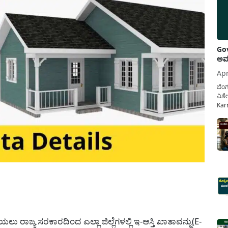
Gov
ಅವಧ
Apr
ಬೆಂಗ
ವಿಶೇ
Karn
ನೌಕ
ಸರ್ಕ
ಕಲ್ಯ
pp
ಯಲು ರಾಜ್ಯ ಸರಕಾರದಿಂದ ಎಲ್ಲಾ ಜಿಲ್ಲೆಗಳಲ್ಲಿ ಇ-ಆಸ್ತಿ ಖಾತಾವನ್ನು(E-