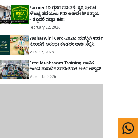
Farmer ID-ರೈತರ ಗಮನಕ್ಕೆ: ಕೃಷಿ ಇಲಾಖೆ
ಸೌಲಭ್ಯ ಪಡೆಯಲು FID ಅಪ್‌ಡೇಟ್ ಕಡ್ಡಾಯ
– ತಪ್ಪಿದರೆ ಸಬ್ಸಿಡಿ ಕಟ್!
February 22, 2026
Yashaswini Card-2026: ಯಶಸ್ವಿನಿ ಕಾರ್ಡ
ನೊಂದಣಿ ಆರಂಭ! ಕೂಡಲೇ ಅರ್ಜಿ ಸಲ್ಲಿಸಿ!
March 5, 2026
Free Mushroom Training-ಉಚಿತ
ಅಣಬೆ ಸಾಕಾಣಿಕೆ ತರಬೇತಿಗಾಗಿ ಅರ್ಜಿ ಆಹ್ವಾನ!
March 15, 2026