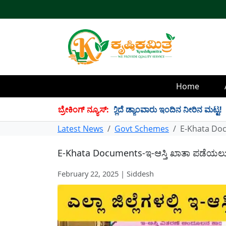
Home
 TMC ನೀರು ಸಂಗ್ರಹ! ಇಲ್ಲಿದೆ ಡ್ಯಾಂವಾರು ಇಂದಿನ ನೀರಿನ ಮಟ್ಟ!
ಬ್ರೇಕಿಂಗ್ ನ್ಯೂಸ್:
✱
Latest News
Govt Schemes
E-Khata Doc
E-Khata Documents-ಇ-ಆಸ್ತಿ ಖಾತಾ ಪಡೆಯಲು 
February 22, 2025 | Siddesh