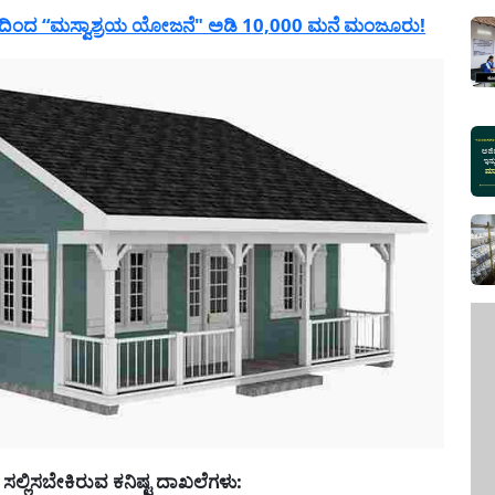
ರದಿಂದ “ಮಸ್ವಾಶ್ರಯ ಯೋಜನೆ" ಅಡಿ 10,000 ಮನೆ ಮಂಜೂರು!
ಲು ಸಲ್ಲಿಸಬೇಕಿರುವ ಕನಿಷ್ಟ ದಾಖಲೆಗಳು: