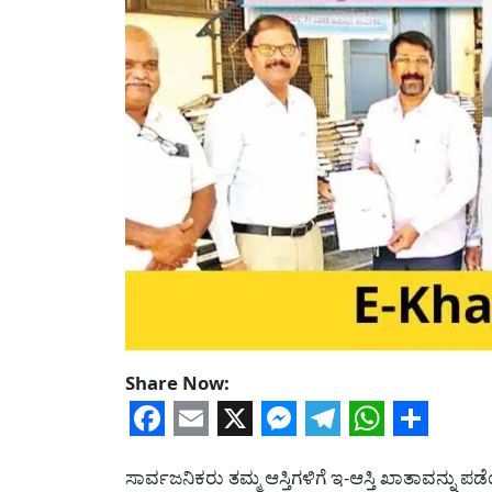
Share Now:
Facebook
Email
X
Messenger
Telegram
WhatsA
Share
ಸಾರ್ವಜನಿಕರು ತಮ್ಮ ಆಸ್ತಿಗಳಿಗೆ ಇ-ಆಸ್ತಿ ಖಾತಾವನ್ನು ಪಡೆ