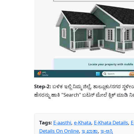
Step-2:
ಬಳಿಕ ಇಲ್ಲಿ ನಿಮ್ಮ ಜಿಲ್ಲೆ, ತಾಲ್ಲೂಕು/ನಗರ ಸ್ಥಳೀ
ಹೆಸರನ್ನು ಹಾಕಿ "Search" ಬಟನ್ ಮೇಲೆ ಕ್ಲಿಕ್ ಮಾಡಿ ನ
Tags:
E-aasthi
,
e-Khata
,
E-Khata Details
,
E
Details On Online
,
ಇ ಖಾತಾ
,
ಇ-ಆಸ್ತಿ