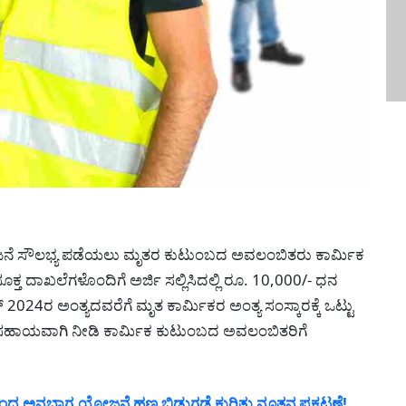
ೋಜನೆ ಸೌಲಭ್ಯ ಪಡೆಯಲು ಮೃತರ ಕುಟುಂಬದ ಅವಲಂಬಿತರು ಕಾರ್ಮಿಕ
ಕ್ತ ದಾಖಲೆಗಳೊಂದಿಗೆ ಅರ್ಜಿ ಸಲ್ಲಿಸಿದಲ್ಲಿ ರೂ. 10,000/- ಧನ
2024ರ ಅಂತ್ಯದವರೆಗೆ ಮೃತ ಕಾರ್ಮಿಕರ ಅಂತ್ಯ ಸಂಸ್ಕಾರಕ್ಕೆ ಒಟ್ಟು
ನ ಸಹಾಯವಾಗಿ ನೀಡಿ ಕಾರ್ಮಿಕ ಕುಟುಂಬದ ಅವಲಂಬಿತರಿಗೆ
ನ್ನಭಾಗ್ಯ ಯೋಜನೆ ಹಣ ಬಿಡುಗಡೆ ಕುರಿತು ನೂತನ ಪ್ರಕಟಣೆ!