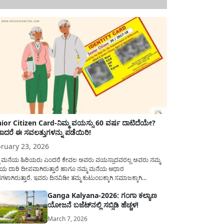
ior Citizen Card-ನಿಮ್ಮ ವಯಸ್ಸು 60 ವರ್ಷ ದಾಟಿದೆಯೇ?
ಾದರೆ ಈ ಸವಲತ್ತುಗಳನ್ನು ಪಡೆಯಿರಿ!
ruary 23, 2026
ಮ ಮನೆಯ ಹಿರಿಯರು ಎಂದರೆ ಕೇವಲ ಅವರು ವಯಸ್ಸಾದವರಲ್ಲ ಅವರು ನಮ್ಮ
ಯ ದಾರಿ ದೀಪವಾಗಿರುತ್ತಾರೆ ಹಾಗೂ ನಮ್ಮ ಮನೆಯ ಆಧಾರ
ಭಗಳಾಗಿರುತ್ತಾರೆ. ಇವರು ದಿನವಿಡೀ ತಮ್ಮ ಕುಟುಂಬಕ್ಕಾಗಿ ಸಮಾಜಕ್ಕಾಗಿ
ಿತಿರುತ್ತಾರೆ ಹಾಗೆಯೇ ಅವರು ತಮ್ಮ 60 ವರ್ಷಗಳ ನಂತರದ ಜೀವನವನ್ನು
Ganga Kalyana-2026: ಗಂಗಾ ಕಲ್ಯಾಣ
ಮದಿಯಿಂದ ಕಳೆಯಬೇಕೆಂಬುದು ಪ್ರತಿಯೊಬ್ಬರ ಕನಸಾಗಿರುತ್ತದೆ ಆದ್ದರಿಂದ
ಯೋಜನೆ ಬಜೆಟ್‌ನಲ್ಲಿ ಸಬ್ಸಿಡಿ ಹೆಚ್ಚಳ!
ಾರವು ಹಿರಿಯ ನಾಗರಿಕರ ಗುರುತಿನ ಚೀಟಿ...
March 7, 2026