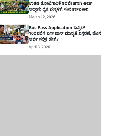
ಉಚಿತ ತೋಟಗಾರಿಕೆ ತರಬೇತಿಗಾಗಿ ಅರ್ಜಿ
ಆಹ್ವಾನ: ರೈತ ಮಕ್ಕಳಿಗೆ ಸುವರ್ಣಾವಕಾಶ!
March 12, 2026
Bus Pass Application-ಏಪ್ರಿಲ್
10ರವರೆಗೆ ಬಸ್ ಪಾಸ್ ಮಾನ್ಯತೆ ವಿಸ್ತರಣೆ, ಹೊಸ
ಅರ್ಜಿ ಸಲ್ಲಿಕೆ ಹೇಗೆ?
April 3, 2026