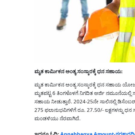
ಮೃತ ಕಾರ್ಮಿಕನ ಅಂತ್ಯ ಸಂಸ್ಕಾರಕ್ಕೆ ಧನ ಸಹಾಯ:
ಮೃತ ಕಾರ್ಮಿಕನ ಅಂತ್ಯ ಸಂಸ್ಕಾರಕ್ಕೆ ಧನ ಸಹಾಯ ಯ
ಮೃತಪಟ್ಟ 6 ತಿಂಗಳೊಳಗೆ ನಿಗದಿತ ಅರ್ಜಿ ನಮೂನೆಯಲ್ಲಿ ಸೂ
ಸಹಾಯ ನೀಡುತ್ತಾರೆ. 2024-25ನೇ ಸಾಲಿನಲ್ಲಿ ಡಿಸೆಂಬರ್ 
275 ಫಲಾನುಭವಿಗಳಿಗೆ ರೂ. 27.50/- ಲಕ್ಷಗಳನ್ನು ಧ
ಮಂಡಳಿಯು ನೆರವಾಗಿದೆ.
ಇದನ್ನೂ ಓದಿ:
Annabhagya Amount-ಸರಕಾರದಿಂದ ಅ