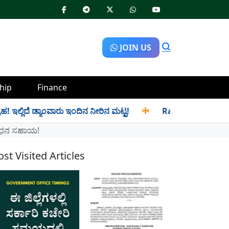
JOIN US
hip
Finance
ಡ್ಯಾಂವಾರು ಇಂದಿನ ನೀರಿನ ಮಟ್ಟ!
✱
Ration Distribution-ಪಡಿತರದಾರ
- ಧನ ಸಹಾಯ!
st Visited Articles