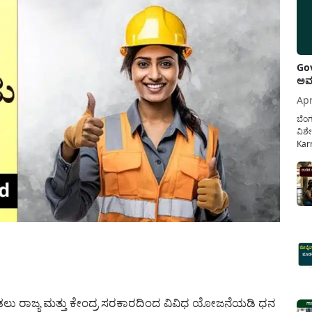
Gov
ಅವಧ
Apr
ಬೆಂಗ
ವಿಶೇ
Karn
ನೌಕ
ಸರ್ಕ
ಕಲ್ಯ
pp
ನೀಡಲು ರಾಜ್ಯ ಮತ್ತು ಕೇಂದ್ರ ಸರಕಾರದಿಂದ ವಿವಿಧ ಯೋಜನೆಯಡಿ ಧನ