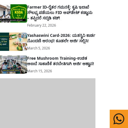
Farmer ID-ರೈತರ ಗಮನಕ್ಕೆ: ಕೃಷಿ ಇಲಾಖೆ
ಸೌಲಭ್ಯ ಪಡೆಯಲು FID ಅಪ್‌ಡೇಟ್ ಕಡ್ಡಾಯ
– ತಪ್ಪಿದರೆ ಸಬ್ಸಿಡಿ ಕಟ್!
February 22, 2026
Yashaswini Card-2026: ಯಶಸ್ವಿನಿ ಕಾರ್ಡ
ನೊಂದಣಿ ಆರಂಭ! ಕೂಡಲೇ ಅರ್ಜಿ ಸಲ್ಲಿಸಿ!
March 5, 2026
Free Mushroom Training-ಉಚಿತ
ಅಣಬೆ ಸಾಕಾಣಿಕೆ ತರಬೇತಿಗಾಗಿ ಅರ್ಜಿ ಆಹ್ವಾನ!
March 15, 2026