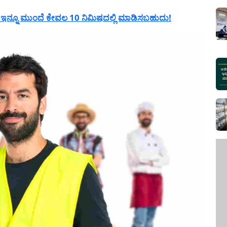
 ಇನ್ನೂ ಮುಂದೆ ಕೇವಲ 10 ನಿಮಿಷದಲ್ಲಿ ಮಾಡಿಸಬಹುದು!