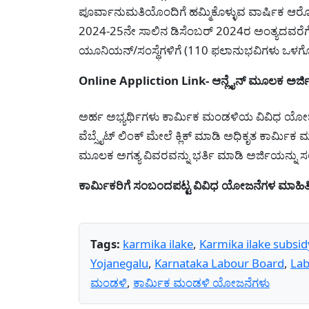
ಪೂರ್ವಾನುಮತಿಯೊಂದಿಗೆ ಹಮ್ಮಿಕೊಳ್ಳುವ ವಾರ್ಷಿಕ ಆರೋಗ
2024-25ನೇ ಸಾಲಿನ ಡಿಸೆಂಬರ್ 2024ರ ಅಂತ್ಯದವರೆಗೆ 
ಯೂನಿಯನ್/ಸಂಸ್ಥೆಗಳಿಗೆ (110 ಫಲಾನುಭವಿಗಳು ಒಳಗೊ
Online Appliction Link- ಆನ್ಲೈನ್ ಮೂಲಕ ಅರ್ಜಿ 
ಅರ್ಹ ಅಭ್ಯರ್ಥಿಗಳು ಕಾರ್ಮಿಕ ಮಂಡಳಿಯ ವಿವಿಧ
ವೆಬ್ಸೈಟ್ ಲಿಂಕ್ ಮೇಲೆ ಕ್ಲಿಕ್ ಮಾಡಿ ಅಧಿಕೃತ ಕಾರ್ಮಿ
ಮೂಲಕ ಅಗತ್ಯ ವಿವರವನ್ನು ಭರ್ತಿ ಮಾಡಿ ಅರ್ಜಿಯನ್ನ
ಕಾರ್ಮಿಕರಿಗೆ ಸಂಬಂದಪಟ್ಟ ವಿವಿಧ ಯೋಜನೆಗಳ ಮಾಹಿತಿಯನ
Tags:
karmika ilake
,
Karmika ilake subsi
Yojanegalu
,
Karnataka Labour Board
,
Lab
ಮಂಡಳಿ
,
ಕಾರ್ಮಿಕ ಮಂಡಳಿ ಯೋಜನೆಗಳು