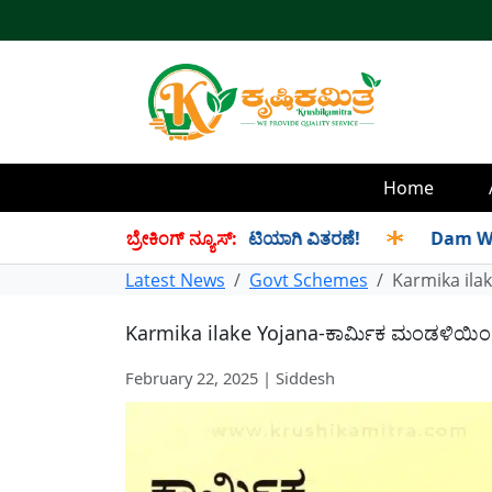
Home
ೆಪ್ಟೆಂಬರ್ ತಿಂಗಳ ಪಡಿತರ ಜಂಟಿಯಾಗಿ ವಿತರಣೆ!
ಬ್ರೇಕಿಂಗ್ ನ್ಯೂಸ್:
✱
Dam Water Level
Latest News
Govt Schemes
Karmika ila
Karmika ilake Yojana-ಕಾರ್ಮಿಕ ಮಂಡಳಿಯಿಂ
February 22, 2025 | Siddesh