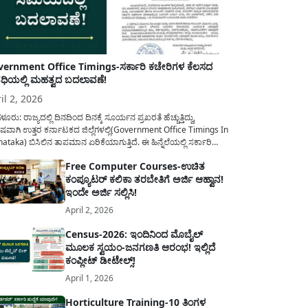
ernment Office Timings-ಸರ್ಕಾರಿ ಕಚೇರಿಗಳ ಕೆಲಸದ
ಿಯಲ್ಲಿ ಮಹತ್ವದ ಬದಲಾವಣೆ!
il 2, 2026
ಳೂರು: ರಾಜ್ಯದಲ್ಲಿ ದಿನದಿಂದ ದಿನಕ್ಕೆ ಸೂರ್ಯನ ಪ್ರಖರತೆ ಹೆಚ್ಚುತ್ತಿದ್ದು,
ಷವಾಗಿ ಉತ್ತರ ಕರ್ನಾಟಕದ ಜಿಲ್ಲೆಗಳಲ್ಲಿ(Government Office Timings In
ataka) ಬಿಸಿಲಿನ ತಾಪಮಾನ ಏರಿಕೆಯಾಗುತ್ತಿದೆ. ಈ ಹಿನ್ನೆಲೆಯಲ್ಲಿ ಸರ್ಕಾರಿ
ರರ ಹಿತದೃಷ್ಟಿಯಿಂದ ಹಾಗೂ ಸಾರ್ವಜನಿಕರ ಅನುಕೂಲಕ್ಕಾಗಿ ಕರ್ನಾಟಕ
Free Computer Courses-ಉಚಿತ
ಾರವು ಮಹತ್ವದ ನಿರ್ಧಾರವೊಂದನ್ನು ಕೈಗೊಂಡಿದೆ. ಕಿತ್ತೂರು ಕರ್ನಾಟಕ ಮತ್ತು
ಕಂಪ್ಯೂಟರ್ ಕಲಿಕಾ ತರಬೇತಿಗೆ ಅರ್ಜಿ ಆಹ್ವಾನ!
ಾಣ ಕರ್ನಾಟಕದ ಒಟ್ಟು 9 ಜಿಲ್ಲೆಗಳಲ್ಲಿ ಏಪ್ರಿಲ್...
ಇಂದೇ ಅರ್ಜಿ ಸಲ್ಲಿಸಿ!
April 2, 2026
Census-2026: ಇಂದಿನಿಂದ ಮೊಬೈಲ್
ಮೂಲಕ ಸ್ವಯಂ-ಜನಗಣತಿ ಆರಂಭ! ಇಲ್ಲಿದೆ
ಕಂಪ್ಲೀಟ್ ಡೀಟೇಲ್ಸ್!
April 1, 2026
Horticulture Training-10 ತಿಂಗಳ