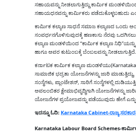
ಸಹಾಯವನ್ನು ನೀಡಲಾಗುತ್ತಿದ್ದು ಕಾರ್ಮಿಕ ಮಂಡಳಿಯಿ
ಸಹಾಯಧನವನ್ನು ಕಾರ್ಮಿಕರು ಪಡೆದುಕೊಳ್ಳಬಹುದು ಎಂದ
ಕಾರ್ಮಿಕ ಕಲ್ಯಾಣ ಸಾಧನೆ ಸಮಾಜ ಕಲ್ಯಾಣದ ಒಂದು ಅಂಗ. 
ಸಂವರ್ಧನಗೊಳಿಸುವುದಕ್ಕೆ ಹಣಕಾಸು ನೆರವು ಒದಗಿಸಲು ಮ
ಕಲ್ಯಾಣ ಮಂಡಳಿಯಿಂದ “ಕಾರ್ಮಿಕ ಕಲ್ಯಾಣ ನಿಧಿ”ಯನ್ನು 
ಹಾಗೂ ಅವರ ಕುಟುಂಬಕ್ಕೆ ಬೆಂಬಲವನ್ನು ನೀಡಲಾಗುತ್ತಿದೆ
ಕರ್ನಾಟಕ ಕಾರ್ಮಿಕ ಕಲ್ಯಾಣ ಮಂಡಳಿಯು(Karnataka L
ಸಾಮಾಜಿಕ ಭದ್ರತಾ ಯೋಜನೆಗಳನ್ನು ಜಾರಿ ಮಾಡುತ್ತಿದ್ದು,
ಸಂಸ್ಥೆಗಳು, ಪ್ಲಾಂಟೇಶನ್, ಸಾರಿಗೆ ಸಂಸ್ಥೆಗಳಲ್ಲಿ ದುಡ
ಅವಲಂಬಿತರ ಕ್ಷೇಮಾಭಿವೃದ್ಧಿಗಾಗಿ ಯೋಜನೆಗಳನ್ನು ಜಾ
ಯೋಜನೆಗಳ ಪ್ರಯೋಜವನ್ನು ಪಡೆಯುವುದು ಹೇಗೆ ಎನ್ನುವ
ಇದನ್ನೂ ಓದಿ:
Karnataka Cabinet-ರಾಜ್ಯ ಸರಕಾ
Karnataka Labour Board Schemes-ಕಾರ್ಮಿಕ