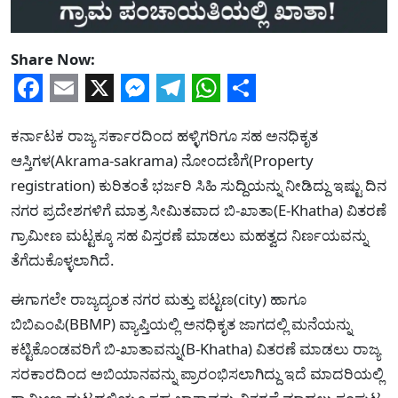
Share Now:
Facebook
Email
X
Messenger
Telegram
WhatsApp
Share
ಕರ್ನಾಟಕ ರಾಜ್ಯ ಸರ್ಕಾರದಿಂದ ಹಳ್ಳಿಗರಿಗೂ ಸಹ ಅನಧಿಕೃತ
ಆಸ್ತಿಗಳ(Akrama-sakrama) ನೋಂದಣಿಗೆ(Property
registration) ಕುರಿತಂತೆ ಭರ್ಜರಿ ಸಿಹಿ ಸುದ್ದಿಯನ್ನು ನೀಡಿದ್ದು ಇಷ್ಟು ದಿನ
ನಗರ ಪ್ರದೇಶಗಳಿಗೆ ಮಾತ್ರ ಸೀಮಿತವಾದ ಬಿ-ಖಾತಾ(E-Khatha) ವಿತರಣೆ
ಗ್ರಾಮೀಣ ಮಟ್ಟಕ್ಕೂ ಸಹ ವಿಸ್ತರಣೆ ಮಾಡಲು ಮಹತ್ವದ ನಿರ್ಣಯವನ್ನು
ತೆಗೆದುಕೊಳ್ಳಲಾಗಿದೆ.
ಈಗಾಗಲೇ ರಾಜ್ಯದ್ಯಂತ ನಗರ ಮತ್ತು ಪಟ್ಟಣ(city) ಹಾಗೂ
ಬಿಬಿಎಂಪಿ(BBMP) ವ್ಯಾಪ್ತಿಯಲ್ಲಿ ಅನಧಿಕೃತ ಜಾಗದಲ್ಲಿ ಮನೆಯನ್ನು
ಕಟ್ಟಿಕೊಂಡವರಿಗೆ ಬಿ-ಖಾತಾವನ್ನು(B-Khatha) ವಿತರಣೆ ಮಾಡಲು ರಾಜ್ಯ
ಸರಕಾರದಿಂದ ಅಬಿಯಾನವನ್ನು ಪ್ರಾರಂಭಿಸಲಾಗಿದ್ದು ಇದೆ ಮಾದರಿಯಲ್ಲಿ