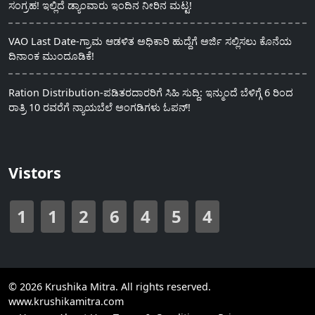
ಸಂಗ್ರಹ! ಇಲ್ಲಿದೆ ಡ್ಯಾಂವಾರು ಇಂದಿನ ನೀರಿನ ಮಟ್ಟ!
VAO Last Date-ಗ್ರಾಮ ಆಡಳಿತ ಅಧಿಕಾರಿ ಹುದ್ದೆಗೆ ಅರ್ಜಿ ಸಲ್ಲಿಸಲು ಕೊನೆಯ
ದಿನಾಂಕ ಮುಂದೂಡಿಕೆ!
Ration Distribution-ಪಡಿತರದಾರರಿಗೆ ಸಿಹಿ ಸುದ್ದಿ: ಇನ್ಮುಂದೆ ಬೆಳಿಗ್ಗೆ 6 ರಿಂದ
ರಾತ್ರಿ 10 ರವರೆಗೆ ನ್ಯಾಯಬೆಲೆ ಅಂಗಡಿಗಳು ಓಪನ್!
Vistors
1
1
2
6
4
5
4
© 2026 Krushika Mitra. All rights reserved.
www.krushikamitra.com