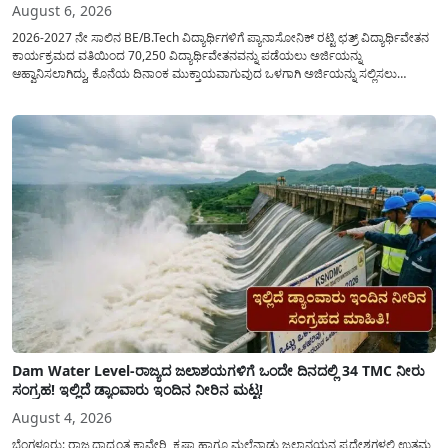
August 6, 2026
2026-2027 ನೇ ಸಾಲಿನ BE/B.Tech ವಿದ್ಯಾರ್ಥಿಗಳಿಗೆ ಪ್ಯಾನಾಸೋನಿಕ್ ರಟ್ಟಿ ಛತ್ರ್ ವಿದ್ಯಾರ್ಥಿವೇತನ
ಕಾರ್ಯಕ್ರಮದ ವತಿಯಿಂದ 70,250 ವಿದ್ಯಾರ್ಥಿವೇತನವನ್ನು ಪಡೆಯಲು ಅರ್ಜಿಯನ್ನು
ಆಹ್ವಾನಿಸಲಾಗಿದ್ದು, ಕೊನೆಯ ದಿನಾಂಕ ಮುಕ್ತಾಯವಾಗುವುದ ಒಳಗಾಗಿ ಅರ್ಜಿಯನ್ನು ಸಲ್ಲಿಸಲು
ಕೋರಿದೆ. ಆರ್ಥಿಕವಾಗಿ ಹಿಂದುಳಿದ ಹಾಗೂ ಬಡ ಕುಟುಂಬ ವರ್ಗದ ವಿದ್ಯಾರ್ಥಿಗಳು ಅವರ ಮುಂದಿನ
ಶಿಕ್ಷಣವನ್ನು ಮುಂದುವರಿಸಲು ಯಾವುದೇ ಅಡಚಣೆಯಾಗದಂತೆ ನೋಡಿಕೊಳ್ಳಲು ಈ ಯೋಜನೆಯನ್ನು
ಜಾರಿಗೆ...
Dam Water Level-ರಾಜ್ಯದ ಜಲಾಶಯಗಳಿಗೆ ಒಂದೇ ದಿನದಲ್ಲಿ 34 TMC ನೀರು
ಸಂಗ್ರಹ! ಇಲ್ಲಿದೆ ಡ್ಯಾಂವಾರು ಇಂದಿನ ನೀರಿನ ಮಟ್ಟ!
August 4, 2026
ಬೆಂಗಳೂರು: ರಾಜ್ಯದಾದ್ಯಂತ ಕಾವೇರಿ, ಕೃಷ್ಣಾ ಹಾಗೂ ಮಲೆನಾಡು ಜಲಾನಯನ ಪ್ರದೇಶಗಳಲ್ಲಿ ಉತ್ತಮ