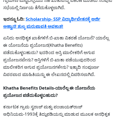
ಗ್ರಾಮೀಣ ಮಟ್ಟದಲ್ಲಿಯೂ ಸಹ ಖಾತಾವನ್ನು ವಿತರಣೆ ಮಾಡಲು ಸಂಪುಟ
ಸಭೆಯಲ್ಲಿ ನಿರ್ಣಯ ತೆಗೆದುಕೊಳ್ಳಲಾಗಿದೆ.
ಇದನ್ನೂ ಓದಿ:
Scholarship- SSP ವಿದ್ಯಾರ್ಥಿವೇತನಕ್ಕೆ ಅರ್ಜಿ
ಅಹ್ವಾನ! ಶುಲ್ಕ ಮರುಪಾವತಿ ಅವಕಾಶ!
ಏನಿದು ಅನಧಿಕೃತ ಖಾತೆಗಳಿಗೆ ಬಿ-ಖಾತಾ ವಿತರಣೆ ಯೋಜನೆ? ಯಾರೆಲ್ಲ
ಈ ಯೋಜನೆಯ ಪ್ರಯೋಜನ(Khatha Benefits)
ಪಡೆದುಕೊಳ್ಳಬಹುದು? ಇದರಿಂದ ಆಸ್ತಿ ಮಾಲೀಕರಿಗೆ ಅಗುವ
ಪ್ರಯೋಜನವೇನು? ಆಸ್ತಿಗಳಿಗೆ ಬಿ-ಖಾತಾ ಪಡೆಯುವುದರಿಂದ
ಮಾಲೀಕರಿಗ ಅಗುವ ಪ್ರಯೋಜನಗಳೇನು? ಇತ್ಯಾದಿ ಸಂಪೂರ್ಣ
ವಿವರವಾದ ಮಾಹಿತಿಯನ್ನು ಈ ಲೇಖನದಲ್ಲಿ ವಿವರಿಸಲಾಗಿದೆ.
Khatha Benefits Details-ಯಾರೆಲ್ಲ ಈ ಯೋಜನೆಯ
ಪ್ರಯೋಜನ ಪಡೆದುಕೊಳ್ಳಬಹುದು?
ಕರ್ನಾಟಕ ಗ್ರಾಮ ಸ್ವರಾಜ್‌ ಮತ್ತು ಪಂಚಾಯತ್‌ರಾಜ್‌
ಅಧಿನಿಯಮ-1993ಕ್ಕೆ ತಿದ್ದುಪಡಿಯನ್ನು ಮಾಡುವ ಮೂಲಕ ಅನಧಿಕೃತ