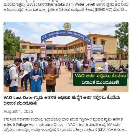
ಮಳೆಯಾಗುತ್ತಿದ್ದು, ಜಲಾಶಯಗಳಿಗೆ(Karnataka Dam Water Level) ಅಪಾರ ಪ್ರಮಾಣದ ನೀರು
ಹರಿದುಬರುತ್ತಿದೆ. ಕರ್ನಾಟಕ ರಾಜ್ಯ ನೈಸರ್ಗಿಕ ವಿಕೋಪ ಉಸ್ತುವಾರಿ ಕೇಂದ್ರ (KSNDMC) ಬಿಡುಗಡೆ
ಮಾಡಿರುವ ಆಗಸ್ಟ್ 04, 2026ರ ವರದಿಯಂತೆ, ರಾಜ್ಯದ ಪ್ರಮುಖ 14 ಜಲಾಶಯಗಳಿಗೆ ಒಂದೇ
ದಿನದಲ್ಲಿ ಬರೋಬ್ಬರಿ 34.8 TMC...
VAO Last Date-ಗ್ರಾಮ ಆಡಳಿತ ಅಧಿಕಾರಿ ಹುದ್ದೆಗೆ ಅರ್ಜಿ ಸಲ್ಲಿಸಲು ಕೊನೆಯ
ದಿನಾಂಕ ಮುಂದೂಡಿಕೆ!
August 1, 2026
ಕರ್ನಾಟಕ ಸರ್ಕಾರದ ಕಂದಾಯ ಇಲಾಖೆಯಲ್ಲಿ ಖಾಲಿ ಇರುವ ‘ಗ್ರೂಪ್-ಸಿ’ ವೃಂದದ ಗ್ರಾಮ ಆಡಳಿತ
ಅಧಿಕಾರಿ (Village Administrative Officer – VAO) ನೇರ ನೇಮಕಾತಿ ಹುದ್ದೆಗಳಿಗೆ ಅರ್ಜಿ
ಸಲ್ಲಿಸಲು ಕಾಯುತ್ತಿದ್ದ ಉದ್ಯೋಗಾಕಾಂಕ್ಷಿಗಳಿಗೆ ಕರ್ನಾಟಕ ಪರೀಕ್ಷಾ ಪ್ರಾಧಿಕಾರ (KEA) ಬಿಗ್ ರಿಲೀಫ್