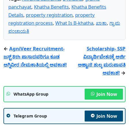
panchayat
,
Khatha Benefits
,
Khatha Benefits
Details
,
property registration
,
property
registration process
,
What Is B-khatha
,
ಖಾತಾ
,
ಗ್ರಾಮ
ಪಂಚಾಯತಿ
←
AgniVeer Recruitment-
Scholarship- SSP
ಜಸ್ಟ್ 8th ಪಾಸಾದವರಿಗೂ ಕೂಡ
ವಿದ್ಯಾರ್ಥಿವೇತನಕ್ಕೆ ಅರ್ಜಿ
ಅಗ್ನಿವೀರ ನೇಮಕಾತಿಯಲ್ಲಿ ಅವಕಾಶ!
ಅಹ್ವಾನ! ಶುಲ್ಕ ಮರುಪಾವತಿ
ಅವಕಾಶ!
→
Join Now
WhatsApp Group
Join Now
Telegram Group