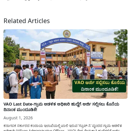
ನೀಡಿದೆ. ಅರ್ಜಿ ಸಲ್ಲಿಕೆಯ ಅವಧಿಯನ್ನು ವಿಸ್ತರಿಸಿ ಅಧಿಕೃತ ಪ್ರಕಟಣೆ ಹೊರಡಿಸಿದ್ದು, ಇದುವರೆಗೆ ಅರ್ಜಿ
ಸಲ್ಲಿಸಲು...
Related Articles
VAO Last Date-ಗ್ರಾಮ ಆಡಳಿತ ಅಧಿಕಾರಿ ಹುದ್ದೆಗೆ ಅರ್ಜಿ ಸಲ್ಲಿಸಲು ಕೊನೆಯ
ದಿನಾಂಕ ಮುಂದೂಡಿಕೆ!
August 1, 2026
ಕರ್ನಾಟಕ ಸರ್ಕಾರದ ಕಂದಾಯ ಇಲಾಖೆಯಲ್ಲಿ ಖಾಲಿ ಇರುವ ‘ಗ್ರೂಪ್-ಸಿ’ ವೃಂದದ ಗ್ರಾಮ ಆಡಳಿತ
ಅಧಿಕಾರಿ (Village Administrative Officer – VAO) ನೇರ ನೇಮಕಾತಿ ಹುದ್ದೆಗಳಿಗೆ ಅರ್ಜಿ