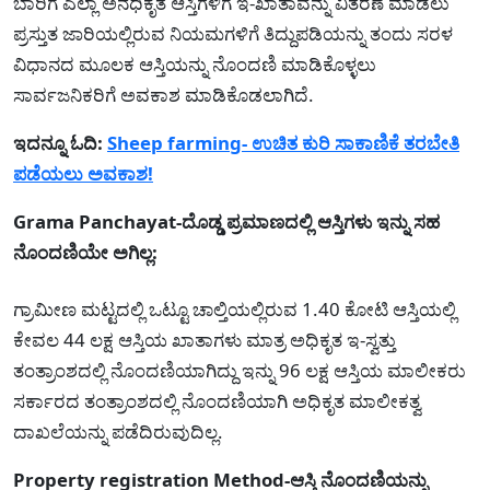
ಬಾರಿಗೆ ಎಲ್ಲಾ ಅನಧಿಕೃತ ಆಸ್ತಿಗಳಿಗೆ ಇ-ಖಾತಾವನ್ನು ವಿತರಣೆ ಮಾಡಲು
ಪ್ರಸ್ತುತ ಜಾರಿಯಲ್ಲಿರುವ ನಿಯಮಗಳಿಗೆ ತಿದ್ದುಪಡಿಯನ್ನು ತಂದು ಸರಳ
ವಿಧಾನದ ಮೂಲಕ ಆಸ್ತಿಯನ್ನು ನೊಂದಣಿ ಮಾಡಿಕೊಳ್ಳಲು
ಸಾರ್ವಜನಿಕರಿಗೆ ಅವಕಾಶ ಮಾಡಿಕೊಡಲಾಗಿದೆ.
ಇದನ್ನೂ ಓದಿ:
Sheep farming- ಉಚಿತ ಕುರಿ ಸಾಕಾಣಿಕೆ ತರಬೇತಿ
ಪಡೆಯಲು ಅವಕಾಶ!
Grama Panchayat-ದೊಡ್ಡ ಪ್ರಮಾಣದಲ್ಲಿ ಆಸ್ತಿಗಳು ಇನ್ನು ಸಹ
ನೊಂದಣಿಯೇ ಅಗಿಲ್ಲ:
ಗ್ರಾಮೀಣ ಮಟ್ಟದಲ್ಲಿ ಒಟ್ಟೂ ಚಾಲ್ತಿಯಲ್ಲಿರುವ 1.40 ಕೋಟಿ ಆಸ್ತಿಯಲ್ಲಿ
ಕೇವಲ 44 ಲಕ್ಷ ಆಸ್ತಿಯ ಖಾತಾಗಳು ಮಾತ್ರ ಅಧಿಕೃತ ಇ-ಸ್ವತ್ತು
ತಂತ್ರಾಂಶದಲ್ಲಿ ನೊಂದಣಿಯಾಗಿದ್ದು ಇನ್ನು 96 ಲಕ್ಷ ಆಸ್ತಿಯ ಮಾಲೀಕರು
ಸರ್ಕಾರದ ತಂತ್ರಾಂಶದಲ್ಲಿ ನೊಂದಣಿಯಾಗಿ ಅಧಿಕೃತ ಮಾಲೀಕತ್ವ
ದಾಖಲೆಯನ್ನು ಪಡೆದಿರುವುದಿಲ್ಲ.
Property registration Method-ಆಸ್ತಿ ನೊಂದಣಿಯನ್ನು