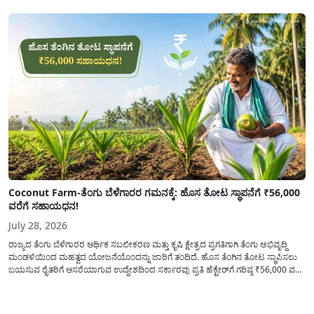
ವಿತರಿಸುವಂತೆ ಇಲಾಖೆಯ...
Coconut Farm-ತೆಂಗು ಬೆಳೆಗಾರರ ಗಮನಕ್ಕೆ: ಹೊಸ ತೋಟ ಸ್ಥಾಪನೆಗೆ ₹56,000
ವರೆಗೆ ಸಹಾಯಧನ!
July 28, 2026
ರಾಜ್ಯದ ತೆಂಗು ಬೆಳೆಗಾರರ ಆರ್ಥಿಕ ಸಬಲೀಕರಣ ಮತ್ತು ಕೃಷಿ ಕ್ಷೇತ್ರದ ಪ್ರಗತಿಗಾಗಿ ತೆಂಗು ಅಭಿವೃದ್ದಿ
ಮಂಡಳಿಯಿಂದ ಮಹತ್ವದ ಯೋಜನೆಯೊಂದನ್ನು ಜಾರಿಗೆ ತಂದಿದೆ. ಹೊಸ ತೆಂಗಿನ ತೋಟ ಸ್ಥಾಪಿಸಲು
ಬಯಸುವ ರೈತರಿಗೆ ಆಸರೆಯಾಗುವ ಉದ್ದೇಶದಿಂದ ಸರ್ಕಾರವು ಪ್ರತಿ ಹೆಕ್ಟೇರ್‌ಗೆ ಗರಿಷ್ಠ ₹56,000 ವರೆಗೆ
ಧನಸಹಾಯ ಪಡೆಯಲು ಅರ್ಜಿಯನ್ನು ಆಹ್ವಾನಿಸಿದೆ. ತೆಂಗು ಅಭಿವೃದ್ದಿ ಮಂಡಳಿಯ ಯೋಜನೆ
ಅಡಿಯಲ್ಲಿ ನೀಡಲಾಗುವ...