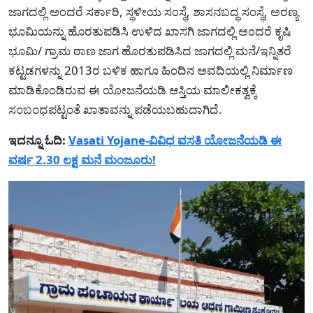
ಜಾಗದಲ್ಲಿ ಅಂದರೆ ಸರ್ಕಾರಿ, ಸ್ಥಳೀಯ ಸಂಸ್ಥೆ, ಶಾಸನಬದ್ಧ ಸಂಸ್ಥೆ, ಅರಣ್ಯ
ಭೂಮಿಯನ್ನು ಹೊರತುಪಡಿಸಿ ಉಳಿದ ಖಾಸಗಿ ಜಾಗದಲ್ಲಿ ಅಂದರೆ ಕೃಷಿ
ಭೂಮಿ/ ಗ್ರಾಮ ಠಾಣ ಜಾಗ ಹೊರತುಪಡಿಸಿದ ಜಾಗದಲ್ಲಿ ಮನೆ/ಇನ್ನಿತರೆ
ಕಟ್ಟಡಗಳನ್ನು 2013ರ ಬಳಿಕ ಹಾಗೂ ಹಿಂದಿನ ಅವದಿಯಲ್ಲಿ ನಿರ್ಮಾಣ
ಮಾಡಿಕೊಂಡಿರುವ ಈ ಯೋಜನೆಯಡಿ ಆಸ್ತಿಯ ಮಾಲೀಕತ್ವಕ್ಕೆ
ಸಂಬಂಧಪಟ್ಟಂತೆ ಖಾತಾವನ್ನು ಪಡೆಯಬಹುದಾಗಿದೆ.
ಇದನ್ನೂ ಓದಿ:
Vasati Yojane-ವಿವಿಧ ವಸತಿ ಯೋಜನೆಯಡಿ ಈ
ವರ್ಷ 2.30 ಲಕ್ಷ ಮನೆ ಮಂಜೂರು!