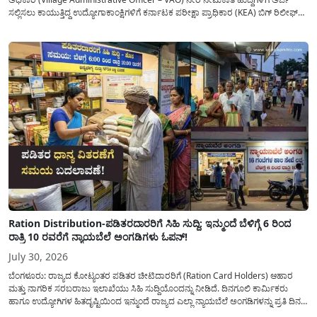
ಸಲ್ಲಿಸಲು ಕಾಯುತ್ತಿದ್ದ ಉದ್ಯೋಗಾಕಾಂಕ್ಷಿಗಳಿಗೆ ಕರ್ನಾಟಕ ಪರೀಕ್ಷಾ ಪ್ರಾಧಿಕಾರ (KEA) ಬಿಗ್ ರಿಲೀಫ್
ನೀಡಿದೆ. ಅರ್ಜಿ ಸಲ್ಲಿಕೆಯ ಅವಧಿಯನ್ನು ವಿಸ್ತರಿಸಿ ಅಧಿಕೃತ ಪ್ರಕಟಣೆ ಹೊರಡಿಸಿದ್ದು, ಇದುವರೆಗೆ ಅರ್ಜಿ
ಸಲ್ಲಿಸಲು...
Ration Distribution-ಪಡಿತರದಾರರಿಗೆ ಸಿಹಿ ಸುದ್ದಿ: ಇನ್ಮುಂದೆ ಬೆಳಿಗ್ಗೆ 6 ರಿಂದ
ರಾತ್ರಿ 10 ರವರೆಗೆ ನ್ಯಾಯಬೆಲೆ ಅಂಗಡಿಗಳು ಓಪನ್!
July 30, 2026
ಬೆಂಗಳೂರು: ರಾಜ್ಯದ ಕೋಟ್ಯಂತರ ಪಡಿತರ ಚೀಟಿದಾರರಿಗೆ (Ration Card Holders) ಆಹಾರ
ಮತ್ತು ನಾಗರಿಕ ಸರಬರಾಜು ಇಲಾಖೆಯು ಸಿಹಿ ಸುದ್ದಿಯೊಂದನ್ನು ನೀಡಿದೆ. ದಿನಗೂಲಿ ಕಾರ್ಮಿಕರು
ಹಾಗೂ ಉದ್ಯೋಗಿಗಳ ಹಿತದೃಷ್ಟಿಯಿಂದ ಇನ್ಮುಂದೆ ರಾಜ್ಯದ ಎಲ್ಲಾ ನ್ಯಾಯಬೆಲೆ ಅಂಗಡಿಗಳನ್ನು ಪ್ರತಿ ದಿನ
ಬೆಳಿಗ್ಗೆ 6:00 ಗಂಟೆಯಿಂದ ರಾತ್ರಿ 10:00 ಗಂಟೆಯವರೆಗೆ ಕಡ್ಡಾಯವಾಗಿ ತೆರೆದಿಟ್ಟು ಪಡಿತರ ಧಾನ್ಯ