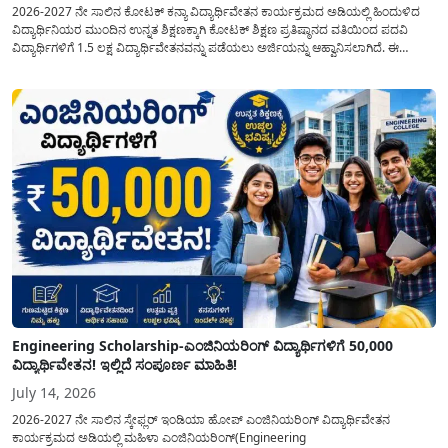
2026-2027 ನೇ ಸಾಲಿನ ಕೋಟಕ್ ಕನ್ಯಾ ವಿದ್ಯಾರ್ಥಿವೇತನ ಕಾರ್ಯಕ್ರಮದ ಅಡಿಯಲ್ಲಿ ಹಿಂದುಳಿದ
ವಿದ್ಯಾರ್ಥಿನಿಯರ ಮುಂದಿನ ಉನ್ನತ ಶಿಕ್ಷಣಕ್ಕಾಗಿ ಕೋಟಕ್ ಶಿಕ್ಷಣ ಪ್ರತಿಷ್ಠಾನದ ವತಿಯಿಂದ ಪದವಿ
ವಿದ್ಯಾರ್ಥಿಗಳಿಗೆ 1.5 ಲಕ್ಷ ವಿದ್ಯಾರ್ಥಿವೇತನವನ್ನು ಪಡೆಯಲು ಅರ್ಜಿಯನ್ನು ಆಹ್ವಾನಿಸಲಾಗಿದೆ. ಈ
ವಿದ್ಯಾರ್ಥಿವೇತನವು 12 ನೇ ತರಗತಿಯಲ್ಲಿ ಉತ್ತೀರ್ಣರಾಗಿರುವ ಮತ್ತು ಪ್ರತಿಷ್ಠಿತ ವೃತ್ತಿಪರ ಪದವಿ
ಕೋರ್ಸ್‌ಗಳಲ್ಲಿ ಸೇರಲು ಬಯಸುವ ಅರ್ಹ ವಿದ್ಯಾರ್ಥಿನಿಯರು...
Engineering Scholarship-ಎಂಜಿನಿಯರಿಂಗ್ ವಿದ್ಯಾರ್ಥಿಗಳಿಗೆ 50,000
ವಿದ್ಯಾರ್ಥಿವೇತನ! ಇಲ್ಲಿದೆ ಸಂಪೂರ್ಣ ಮಾಹಿತಿ!
July 14, 2026
2026-2027 ನೇ ಸಾಲಿನ ಸ್ಕೇಫ್ಲರ್ ಇಂಡಿಯಾ ಹೋಪ್ ಎಂಜಿನಿಯರಿಂಗ್ ವಿದ್ಯಾರ್ಥಿವೇತನ
ಕಾರ್ಯಕ್ರಮದ ಅಡಿಯಲ್ಲಿ ಮಹಿಳಾ ಎಂಜಿನಿಯರಿಂಗ್(Engineering