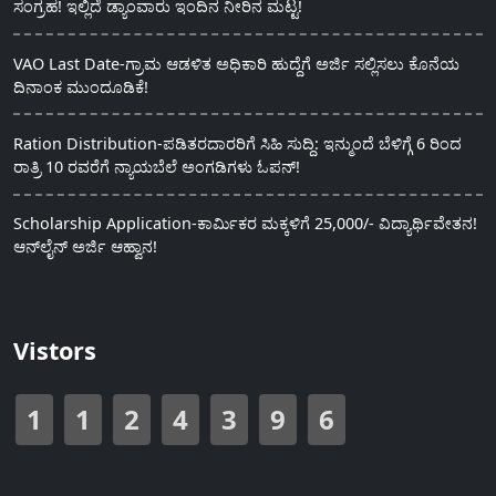
ಸಂಗ್ರಹ! ಇಲ್ಲಿದೆ ಡ್ಯಾಂವಾರು ಇಂದಿನ ನೀರಿನ ಮಟ್ಟ!
VAO Last Date-ಗ್ರಾಮ ಆಡಳಿತ ಅಧಿಕಾರಿ ಹುದ್ದೆಗೆ ಅರ್ಜಿ ಸಲ್ಲಿಸಲು ಕೊನೆಯ
ದಿನಾಂಕ ಮುಂದೂಡಿಕೆ!
Ration Distribution-ಪಡಿತರದಾರರಿಗೆ ಸಿಹಿ ಸುದ್ದಿ: ಇನ್ಮುಂದೆ ಬೆಳಿಗ್ಗೆ 6 ರಿಂದ
ರಾತ್ರಿ 10 ರವರೆಗೆ ನ್ಯಾಯಬೆಲೆ ಅಂಗಡಿಗಳು ಓಪನ್!
Scholarship Application-ಕಾರ್ಮಿಕರ ಮಕ್ಕಳಿಗೆ 25,000/- ವಿದ್ಯಾರ್ಥಿವೇತನ!
ಆನ್‍ಲೈನ್ ಅರ್ಜಿ ಆಹ್ವಾನ!
Vistors
1
1
2
4
3
9
6