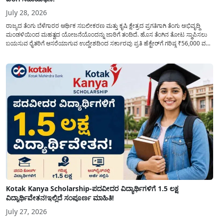
July 28, 2026
ರಾಜ್ಯದ ತೆಂಗು ಬೆಳೆಗಾರರ ಆರ್ಥಿಕ ಸಬಲೀಕರಣ ಮತ್ತು ಕೃಷಿ ಕ್ಷೇತ್ರದ ಪ್ರಗತಿಗಾಗಿ ತೆಂಗು ಅಭಿವೃದ್ದಿ
ಮಂಡಳಿಯಿಂದ ಮಹತ್ವದ ಯೋಜನೆಯೊಂದನ್ನು ಜಾರಿಗೆ ತಂದಿದೆ. ಹೊಸ ತೆಂಗಿನ ತೋಟ ಸ್ಥಾಪಿಸಲು
ಬಯಸುವ ರೈತರಿಗೆ ಆಸರೆಯಾಗುವ ಉದ್ದೇಶದಿಂದ ಸರ್ಕಾರವು ಪ್ರತಿ ಹೆಕ್ಟೇರ್‌ಗೆ ಗರಿಷ್ಠ ₹56,000 ವರೆಗೆ
ಧನಸಹಾಯ ಪಡೆಯಲು ಅರ್ಜಿಯನ್ನು ಆಹ್ವಾನಿಸಿದೆ. ತೆಂಗು ಅಭಿವೃದ್ದಿ ಮಂಡಳಿಯ ಯೋಜನೆ
ಅಡಿಯಲ್ಲಿ ನೀಡಲಾಗುವ...
Kotak Kanya Scholarship-ಪದವೀದರ ವಿದ್ಯಾರ್ಥಿಗಳಿಗೆ 1.5 ಲಕ್ಷ
ವಿದ್ಯಾರ್ಥಿವೇತನ!ಇಲ್ಲಿದೆ ಸಂಪೂರ್ಣ ಮಾಹಿತಿ!
July 27, 2026