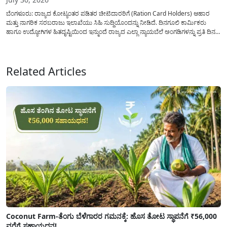
ಬೆಂಗಳೂರು: ರಾಜ್ಯದ ಕೋಟ್ಯಂತರ ಪಡಿತರ ಚೀಟಿದಾರರಿಗೆ (Ration Card Holders) ಆಹಾರ
ಮತ್ತು ನಾಗರಿಕ ಸರಬರಾಜು ಇಲಾಖೆಯು ಸಿಹಿ ಸುದ್ದಿಯೊಂದನ್ನು ನೀಡಿದೆ. ದಿನಗೂಲಿ ಕಾರ್ಮಿಕರು
ಹಾಗೂ ಉದ್ಯೋಗಿಗಳ ಹಿತದೃಷ್ಟಿಯಿಂದ ಇನ್ಮುಂದೆ ರಾಜ್ಯದ ಎಲ್ಲಾ ನ್ಯಾಯಬೆಲೆ ಅಂಗಡಿಗಳನ್ನು ಪ್ರತಿ ದಿನ
ಬೆಳಿಗ್ಗೆ 6:00 ಗಂಟೆಯಿಂದ ರಾತ್ರಿ 10:00 ಗಂಟೆಯವರೆಗೆ ಕಡ್ಡಾಯವಾಗಿ ತೆರೆದಿಟ್ಟು ಪಡಿತರ ಧಾನ್ಯ
ವಿತರಿಸುವಂತೆ ಇಲಾಖೆಯ...
Related Articles
Coconut Farm-ತೆಂಗು ಬೆಳೆಗಾರರ ಗಮನಕ್ಕೆ: ಹೊಸ ತೋಟ ಸ್ಥಾಪನೆಗೆ ₹56,000
ವರೆಗೆ ಸಹಾಯಧನ!