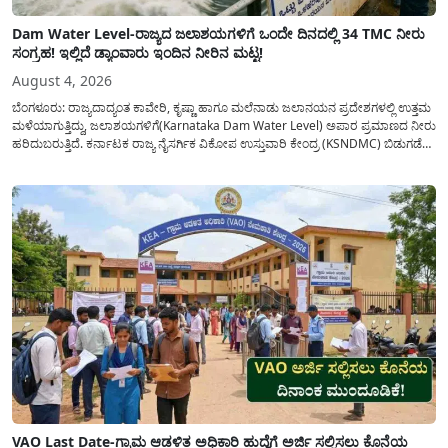
Dam Water Level-ರಾಜ್ಯದ ಜಲಾಶಯಗಳಿಗೆ ಒಂದೇ ದಿನದಲ್ಲಿ 34 TMC ನೀರು
ಸಂಗ್ರಹ! ಇಲ್ಲಿದೆ ಡ್ಯಾಂವಾರು ಇಂದಿನ ನೀರಿನ ಮಟ್ಟ!
August 4, 2026
ಬೆಂಗಳೂರು: ರಾಜ್ಯದಾದ್ಯಂತ ಕಾವೇರಿ, ಕೃಷ್ಣಾ ಹಾಗೂ ಮಲೆನಾಡು ಜಲಾನಯನ ಪ್ರದೇಶಗಳಲ್ಲಿ ಉತ್ತಮ
ಮಳೆಯಾಗುತ್ತಿದ್ದು, ಜಲಾಶಯಗಳಿಗೆ(Karnataka Dam Water Level) ಅಪಾರ ಪ್ರಮಾಣದ ನೀರು
ಹರಿದುಬರುತ್ತಿದೆ. ಕರ್ನಾಟಕ ರಾಜ್ಯ ನೈಸರ್ಗಿಕ ವಿಕೋಪ ಉಸ್ತುವಾರಿ ಕೇಂದ್ರ (KSNDMC) ಬಿಡುಗಡೆ
ಮಾಡಿರುವ ಆಗಸ್ಟ್ 04, 2026ರ ವರದಿಯಂತೆ, ರಾಜ್ಯದ ಪ್ರಮುಖ 14 ಜಲಾಶಯಗಳಿಗೆ ಒಂದೇ
ದಿನದಲ್ಲಿ ಬರೋಬ್ಬರಿ 34.8 TMC...
VAO Last Date-ಗ್ರಾಮ ಆಡಳಿತ ಅಧಿಕಾರಿ ಹುದ್ದೆಗೆ ಅರ್ಜಿ ಸಲ್ಲಿಸಲು ಕೊನೆಯ