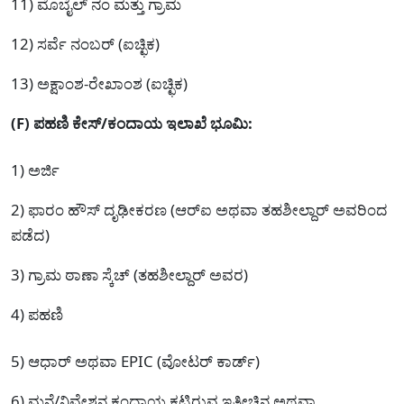
11) ಮೊಬೈಲ್ ನಂ ಮತ್ತು ಗ್ರಾಮ
12) ಸರ್ವೆ ನಂಬರ್ (ಐಚ್ಛಿಕ)
13) ಅಕ್ಷಾಂಶ-ರೇಖಾಂಶ (ಐಚ್ಛಿಕ)
(F) ಪಹಣಿ ಕೇಸ್/ಕಂದಾಯ ಇಲಾಖೆ ಭೂಮಿ:
1) ಅರ್ಜಿ
2) ಫಾರಂ ಹೌಸ್ ದೃಢೀಕರಣ (ಆರ್‌ಐ ಅಥವಾ ತಹಶೀಲ್ದಾರ್ ಅವರಿಂದ
ಪಡೆದ)
3) ಗ್ರಾಮ ಠಾಣಾ ಸ್ಕೆಚ್ (ತಹಶೀಲ್ದಾರ್ ಅವರ)
4) ಪಹಣಿ
5) ಆಧಾರ್ ಅಥವಾ EPIC (ವೋಟರ್ ಕಾರ್ಡ್)
6) ಮನೆ/ನಿವೇಶನ ಕಂದಾಯ ಕಟ್ಟಿರುವ ಇತ್ತೀಚಿನ ಅಥವಾ