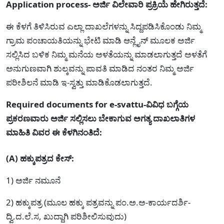
Application process- ಅರ್ಜಿ ವಿಲೇವಾರಿ ಪ್ರಕ್ರಿಯೆ ಹೇಗಿರುತ್ತದೆ:
ಈ ಕೆಳಗೆ ತಿಳಿಸಿರುವ ಎಲ್ಲಾ ದಾಖಲೆಗಳನ್ನು ಸಿದ್ದಪಡಿಸಿಕೊಂಡು ನಿಮ್ಮ
ಗ್ರಾಮ ಪಂಚಾಯತಿಯನ್ನು ಭೇಟಿ ಮಾಡಿ ಆನ್ಲೈನ್ ಮೂಲಕ ಅರ್ಜಿ
ಸಲ್ಲಿಸಿದ ಬಳಿಕ ನಿಮ್ಮ ಮನೆಯ ಅಳತೆಯನ್ನು ಮಾಡಲಾಗುತ್ತದೆ ಅಳತೆಗೆ
ಅನುಗುಣವಾಗಿ ಶುಲ್ಕವನ್ನು ಪಾವತಿ ಮಾಡಿದ ನಂತರ ನಿಮ್ಮ ಅರ್ಜಿ
ಪರೀಶಿಲನೆ ಮಾಡಿ ಇ-ಸ್ವತ್ತು ಮಾಡಿಕೊಡಲಾಗುತ್ತದೆ.
Required documents for e-svattu-ವಿವಿಧ ಬಗ್ಗೆಯ
ಪ್ರಕರಣವಾರು ಅರ್ಜಿ ಸಲ್ಲಿಸಲು ಬೇಕಾಗುವ ಅಗತ್ಯ ದಾಖಲಾತಿಗಳ
ಮಾಹಿತಿ ವಿವರ ಈ ಕೆಳಗಿನಂತಿದೆ:
(A) ಹಕ್ಕುಪತ್ರದ ಕೇಸ್:
1) ಅರ್ಜಿ ನಮೂನೆ
2) ಹಕ್ಕುಪತ್ರ (ಮೂಲ ಹಕ್ಕು ಪತ್ರವನ್ನು ಪಂ.ಅ.ಅ-ಕಾರ್ಯದರ್ಶಿ-
ದ್ವಿ.ದ.ಲೆ.ಸ, ಖುದ್ದಾಗಿ ಪರಿಶೀಲಿಸುವುದು)