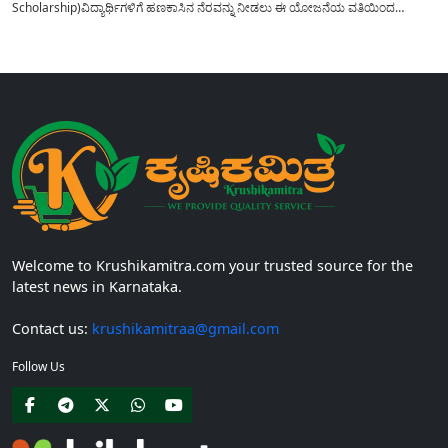
Scholarship)ವಿದ್ಯಾರ್ಥಿಗಳಿಗೆ ಹಣಕಾಸಿನ ನೆರವನ್ನು ನೀಡಲು ಈ ಯೋಜನೆಯ ವತಿಯಿಂದ
ವಿದ್ಯಾರ್ಥಿಗಳಿಗೆ 50,000 ವಿದ್ಯಾರ್ಥಿವೇತನವನ್ನು ಪಡೆಯಲು ಅರ್ಜಿಯನ್ನು ಆಹ್ವಾನಿಸಲಾಗಿದೆ. ಈ
ವಿದ್ಯಾರ್ಥಿವೇತನ ಕಾರ್ಯಕ್ರಮವನ್ನು 2019 ರಲ್ಲಿ ಸ್ಥಾಪಿಸಲಾಗಿದ್ದು, ಎಂಜಿನಿಯರಿಂಗ್ ವಲಯದಲ್ಲಿ
ಭಾರತದಾದ್ಯಂತ ಪ್ರಥಮ ವರ್ಷದ ಮಹಿಳಾ ಎಂಜಿನಿಯರಿಂಗ್ ವಿದ್ಯಾರ್ಥಿಗಳಿಗೆ ಮುಕ್ತವಾಗಿದೆ,...
Welcome to Krushikamitra.com your trusted source for the
latest news in Karnataka.
Contact us:
krushikamitraa@gmail.com
Follow Us