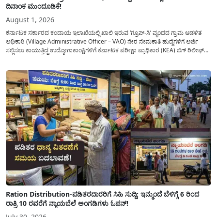
ದಿನಾಂಕ ಮುಂದೂಡಿಕೆ!
August 1, 2026
ಕರ್ನಾಟಕ ಸರ್ಕಾರದ ಕಂದಾಯ ಇಲಾಖೆಯಲ್ಲಿ ಖಾಲಿ ಇರುವ ‘ಗ್ರೂಪ್-ಸಿ’ ವೃಂದದ ಗ್ರಾಮ ಆಡಳಿತ
ಅಧಿಕಾರಿ (Village Administrative Officer – VAO) ನೇರ ನೇಮಕಾತಿ ಹುದ್ದೆಗಳಿಗೆ ಅರ್ಜಿ
ಸಲ್ಲಿಸಲು ಕಾಯುತ್ತಿದ್ದ ಉದ್ಯೋಗಾಕಾಂಕ್ಷಿಗಳಿಗೆ ಕರ್ನಾಟಕ ಪರೀಕ್ಷಾ ಪ್ರಾಧಿಕಾರ (KEA) ಬಿಗ್ ರಿಲೀಫ್
ನೀಡಿದೆ. ಅರ್ಜಿ ಸಲ್ಲಿಕೆಯ ಅವಧಿಯನ್ನು ವಿಸ್ತರಿಸಿ ಅಧಿಕೃತ ಪ್ರಕಟಣೆ ಹೊರಡಿಸಿದ್ದು, ಇದುವರೆಗೆ ಅರ್ಜಿ
ಸಲ್ಲಿಸಲು...
Ration Distribution-ಪಡಿತರದಾರರಿಗೆ ಸಿಹಿ ಸುದ್ದಿ: ಇನ್ಮುಂದೆ ಬೆಳಿಗ್ಗೆ 6 ರಿಂದ
ರಾತ್ರಿ 10 ರವರೆಗೆ ನ್ಯಾಯಬೆಲೆ ಅಂಗಡಿಗಳು ಓಪನ್!
July 30, 2026