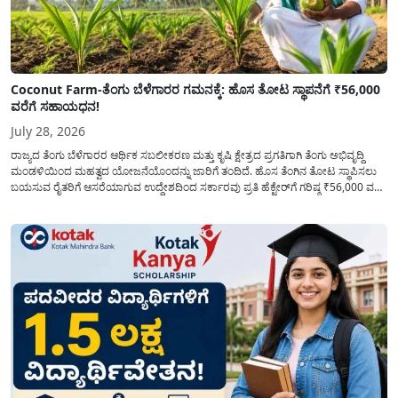
Coconut Farm-ತೆಂಗು ಬೆಳೆಗಾರರ ಗಮನಕ್ಕೆ: ಹೊಸ ತೋಟ ಸ್ಥಾಪನೆಗೆ ₹56,000
ವರೆಗೆ ಸಹಾಯಧನ!
July 28, 2026
ರಾಜ್ಯದ ತೆಂಗು ಬೆಳೆಗಾರರ ಆರ್ಥಿಕ ಸಬಲೀಕರಣ ಮತ್ತು ಕೃಷಿ ಕ್ಷೇತ್ರದ ಪ್ರಗತಿಗಾಗಿ ತೆಂಗು ಅಭಿವೃದ್ದಿ
ಮಂಡಳಿಯಿಂದ ಮಹತ್ವದ ಯೋಜನೆಯೊಂದನ್ನು ಜಾರಿಗೆ ತಂದಿದೆ. ಹೊಸ ತೆಂಗಿನ ತೋಟ ಸ್ಥಾಪಿಸಲು
ಬಯಸುವ ರೈತರಿಗೆ ಆಸರೆಯಾಗುವ ಉದ್ದೇಶದಿಂದ ಸರ್ಕಾರವು ಪ್ರತಿ ಹೆಕ್ಟೇರ್‌ಗೆ ಗರಿಷ್ಠ ₹56,000 ವರೆಗೆ
ಧನಸಹಾಯ ಪಡೆಯಲು ಅರ್ಜಿಯನ್ನು ಆಹ್ವಾನಿಸಿದೆ. ತೆಂಗು ಅಭಿವೃದ್ದಿ ಮಂಡಳಿಯ ಯೋಜನೆ
ಅಡಿಯಲ್ಲಿ ನೀಡಲಾಗುವ...