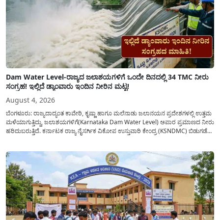
Dam Water Level-ರಾಜ್ಯದ ಜಲಾಶಯಗಳಿಗೆ ಒಂದೇ ದಿನದಲ್ಲಿ 34 TMC ನೀರು
ಸಂಗ್ರಹ! ಇಲ್ಲಿದೆ ಡ್ಯಾಂವಾರು ಇಂದಿನ ನೀರಿನ ಮಟ್ಟ!
August 4, 2026
ಬೆಂಗಳೂರು: ರಾಜ್ಯದಾದ್ಯಂತ ಕಾವೇರಿ, ಕೃಷ್ಣಾ ಹಾಗೂ ಮಲೆನಾಡು ಜಲಾನಯನ ಪ್ರದೇಶಗಳಲ್ಲಿ ಉತ್ತಮ
ಮಳೆಯಾಗುತ್ತಿದ್ದು, ಜಲಾಶಯಗಳಿಗೆ(Karnataka Dam Water Level) ಅಪಾರ ಪ್ರಮಾಣದ ನೀರು
ಹರಿದುಬರುತ್ತಿದೆ. ಕರ್ನಾಟಕ ರಾಜ್ಯ ನೈಸರ್ಗಿಕ ವಿಕೋಪ ಉಸ್ತುವಾರಿ ಕೇಂದ್ರ (KSNDMC) ಬಿಡುಗಡೆ
ಮಾಡಿರುವ ಆಗಸ್ಟ್ 04, 2026ರ ವರದಿಯಂತೆ, ರಾಜ್ಯದ ಪ್ರಮುಖ 14 ಜಲಾಶಯಗಳಿಗೆ ಒಂದೇ
ದಿನದಲ್ಲಿ ಬರೋಬ್ಬರಿ 34.8 TMC...