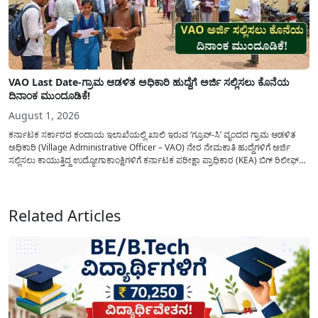
VAO Last Date-ಗ್ರಾಮ ಆಡಳಿತ ಅಧಿಕಾರಿ ಹುದ್ದೆಗೆ ಅರ್ಜಿ ಸಲ್ಲಿಸಲು ಕೊನೆಯ
ದಿನಾಂಕ ಮುಂದೂಡಿಕೆ!
August 1, 2026
ಕರ್ನಾಟಕ ಸರ್ಕಾರದ ಕಂದಾಯ ಇಲಾಖೆಯಲ್ಲಿ ಖಾಲಿ ಇರುವ ‘ಗ್ರೂಪ್-ಸಿ’ ವೃಂದದ ಗ್ರಾಮ ಆಡಳಿತ
ಅಧಿಕಾರಿ (Village Administrative Officer – VAO) ನೇರ ನೇಮಕಾತಿ ಹುದ್ದೆಗಳಿಗೆ ಅರ್ಜಿ
ಸಲ್ಲಿಸಲು ಕಾಯುತ್ತಿದ್ದ ಉದ್ಯೋಗಾಕಾಂಕ್ಷಿಗಳಿಗೆ ಕರ್ನಾಟಕ ಪರೀಕ್ಷಾ ಪ್ರಾಧಿಕಾರ (KEA) ಬಿಗ್ ರಿಲೀಫ್
ನೀಡಿದೆ. ಅರ್ಜಿ ಸಲ್ಲಿಕೆಯ ಅವಧಿಯನ್ನು ವಿಸ್ತರಿಸಿ ಅಧಿಕೃತ ಪ್ರಕಟಣೆ ಹೊರಡಿಸಿದ್ದು, ಇದುವರೆಗೆ ಅರ್ಜಿ
ಸಲ್ಲಿಸಲು...
Related Articles