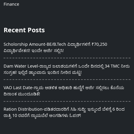
Finance
Recent Posts
Scholorship Amount-BE/B.Tech ವಿದ್ಯಾರ್ಥಿಗಳಿಗೆ ₹70,250
ವಿದ್ಯಾರ್ಥಿವೇತನ! ಇಂದೇ ಅರ್ಜಿ ಸಲ್ಲಿಸಿ!
Dam Water Level-ರಾಜ್ಯದ ಜಲಾಶಯಗಳಿಗೆ ಒಂದೇ ದಿನದಲ್ಲಿ 34 TMC ನೀರು
ಸಂಗ್ರಹ! ಇಲ್ಲಿದೆ ಡ್ಯಾಂವಾರು ಇಂದಿನ ನೀರಿನ ಮಟ್ಟ!
VAO Last Date-ಗ್ರಾಮ ಆಡಳಿತ ಅಧಿಕಾರಿ ಹುದ್ದೆಗೆ ಅರ್ಜಿ ಸಲ್ಲಿಸಲು ಕೊನೆಯ
ದಿನಾಂಕ ಮುಂದೂಡಿಕೆ!
Ration Distribution-ಪಡಿತರದಾರರಿಗೆ ಸಿಹಿ ಸುದ್ದಿ: ಇನ್ಮುಂದೆ ಬೆಳಿಗ್ಗೆ 6 ರಿಂದ
ರಾತ್ರಿ 10 ರವರೆಗೆ ನ್ಯಾಯಬೆಲೆ ಅಂಗಡಿಗಳು ಓಪನ್!