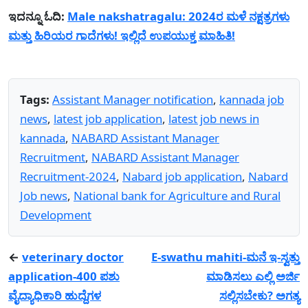
ಇದನ್ನೂ ಓದಿ:
Male nakshatragalu: 2024ರ ಮಳೆ ನಕ್ಷತ್ರಗಳು
ಮತ್ತು ಹಿರಿಯರ ಗಾದೆಗಳು! ಇಲ್ಲಿದೆ ಉಪಯುಕ್ತ ಮಾಹಿತಿ!
Tags:
Assistant Manager notification
,
kannada job
news
,
latest job application
,
latest job news in
kannada
,
NABARD Assistant Manager
Recruitment
,
NABARD Assistant Manager
Recruitment-2024
,
Nabard job application
,
Nabard
Job news
,
National bank for Agriculture and Rural
Development
←
veterinary doctor
E-swathu mahiti-ಮನೆ ಇ-ಸ್ವತ್ತು
application-400 ಪಶು
ಮಾಡಿಸಲು ಎಲ್ಲಿ ಅರ್ಜಿ
ವೈದ್ಯಾಧಿಕಾರಿ ಹುದ್ದೆಗಳ
ಸಲ್ಲಿಸಬೇಕು? ಅಗತ್ಯ