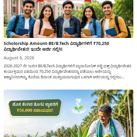
Scholorship Amount-BE/B.Tech ವಿದ್ಯಾರ್ಥಿಗಳಿಗೆ ₹70,250
ವಿದ್ಯಾರ್ಥಿವೇತನ! ಇಂದೇ ಅರ್ಜಿ ಸಲ್ಲಿಸಿ!
August 6, 2026
2026-2027 ನೇ ಸಾಲಿನ BE/B.Tech ವಿದ್ಯಾರ್ಥಿಗಳಿಗೆ ಪ್ಯಾನಾಸೋನಿಕ್ ರಟ್ಟಿ ಛತ್ರ್ ವಿದ್ಯಾರ್ಥಿವೇತನ
ಕಾರ್ಯಕ್ರಮದ ವತಿಯಿಂದ 70,250 ವಿದ್ಯಾರ್ಥಿವೇತನವನ್ನು ಪಡೆಯಲು ಅರ್ಜಿಯನ್ನು
ಆಹ್ವಾನಿಸಲಾಗಿದ್ದು, ಕೊನೆಯ ದಿನಾಂಕ ಮುಕ್ತಾಯವಾಗುವುದ ಒಳಗಾಗಿ ಅರ್ಜಿಯನ್ನು ಸಲ್ಲಿಸಲು
ಕೋರಿದೆ. ಆರ್ಥಿಕವಾಗಿ ಹಿಂದುಳಿದ ಹಾಗೂ ಬಡ ಕುಟುಂಬ ವರ್ಗದ ವಿದ್ಯಾರ್ಥಿಗಳು ಅವರ ಮುಂದಿನ
ಶಿಕ್ಷಣವನ್ನು ಮುಂದುವರಿಸಲು ಯಾವುದೇ ಅಡಚಣೆಯಾಗದಂತೆ ನೋಡಿಕೊಳ್ಳಲು ಈ ಯೋಜನೆಯನ್ನು
ಜಾರಿಗೆ...