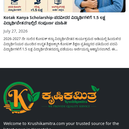
Kotak Kanya Scholarship-ಪದವೀದರ ವಿದ್ಯಾರ್ಥಿಗಳಿಗೆ 1.5 ಲಕ್ಷ
ವಿದ್ಯಾರ್ಥಿವೇತನ!ಇಲ್ಲಿದೆ ಸಂಪೂರ್ಣ ಮಾಹಿತಿ!
July 27, 2026
2026-2027 ನೇ ಸಾಲಿನ ಕೋಟಕ್ ಕನ್ಯಾ ವಿದ್ಯಾರ್ಥಿವೇತನ ಕಾರ್ಯಕ್ರಮದ ಅಡಿಯಲ್ಲಿ ಹಿಂದುಳಿದ
ವಿದ್ಯಾರ್ಥಿನಿಯರ ಮುಂದಿನ ಉನ್ನತ ಶಿಕ್ಷಣಕ್ಕಾಗಿ ಕೋಟಕ್ ಶಿಕ್ಷಣ ಪ್ರತಿಷ್ಠಾನದ ವತಿಯಿಂದ ಪದವಿ
ವಿದ್ಯಾರ್ಥಿಗಳಿಗೆ 1.5 ಲಕ್ಷ ವಿದ್ಯಾರ್ಥಿವೇತನವನ್ನು ಪಡೆಯಲು ಅರ್ಜಿಯನ್ನು ಆಹ್ವಾನಿಸಲಾಗಿದೆ. ಈ
ವಿದ್ಯಾರ್ಥಿವೇತನವು 12 ನೇ ತರಗತಿಯಲ್ಲಿ ಉತ್ತೀರ್ಣರಾಗಿರುವ ಮತ್ತು ಪ್ರತಿಷ್ಠಿತ ವೃತ್ತಿಪರ ಪದವಿ
ಕೋರ್ಸ್‌ಗಳಲ್ಲಿ ಸೇರಲು ಬಯಸುವ ಅರ್ಹ ವಿದ್ಯಾರ್ಥಿನಿಯರು...
Welcome to Krushikamitra.com your trusted source for the