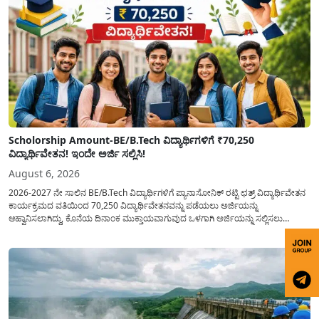
Scholorship Amount-BE/B.Tech ವಿದ್ಯಾರ್ಥಿಗಳಿಗೆ ₹70,250
ವಿದ್ಯಾರ್ಥಿವೇತನ! ಇಂದೇ ಅರ್ಜಿ ಸಲ್ಲಿಸಿ!
August 6, 2026
2026-2027 ನೇ ಸಾಲಿನ BE/B.Tech ವಿದ್ಯಾರ್ಥಿಗಳಿಗೆ ಪ್ಯಾನಾಸೋನಿಕ್ ರಟ್ಟಿ ಛತ್ರ್ ವಿದ್ಯಾರ್ಥಿವೇತನ
ಕಾರ್ಯಕ್ರಮದ ವತಿಯಿಂದ 70,250 ವಿದ್ಯಾರ್ಥಿವೇತನವನ್ನು ಪಡೆಯಲು ಅರ್ಜಿಯನ್ನು
ಆಹ್ವಾನಿಸಲಾಗಿದ್ದು, ಕೊನೆಯ ದಿನಾಂಕ ಮುಕ್ತಾಯವಾಗುವುದ ಒಳಗಾಗಿ ಅರ್ಜಿಯನ್ನು ಸಲ್ಲಿಸಲು
ಕೋರಿದೆ. ಆರ್ಥಿಕವಾಗಿ ಹಿಂದುಳಿದ ಹಾಗೂ ಬಡ ಕುಟುಂಬ ವರ್ಗದ ವಿದ್ಯಾರ್ಥಿಗಳು ಅವರ ಮುಂದಿನ
ಶಿಕ್ಷಣವನ್ನು ಮುಂದುವರಿಸಲು ಯಾವುದೇ ಅಡಚಣೆಯಾಗದಂತೆ ನೋಡಿಕೊಳ್ಳಲು ಈ ಯೋಜನೆಯನ್ನು
ಜಾರಿಗೆ...