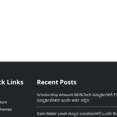
ck Links
Recent Posts
Scholorship Amount-BE/B.Tech ವಿದ್ಯಾರ್ಥಿಗಳಿಗೆ ₹
ವಿದ್ಯಾರ್ಥಿವೇತನ! ಇಂದೇ ಅರ್ಜಿ ಸಲ್ಲಿಸಿ!
ture
chemes
Dam Water Level-ರಾಜ್ಯದ ಜಲಾಶಯಗಳಿಗೆ ಒಂದೇ ದಿನದ