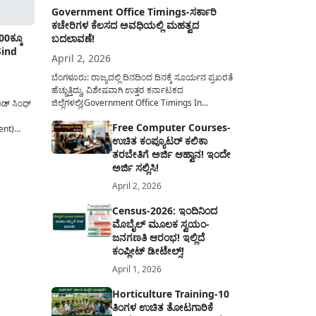
Government Office Timings-ಸರ್ಕಾರಿ
ಕಚೇರಿಗಳ ಕೆಲಸದ ಅವಧಿಯಲ್ಲಿ ಮಹತ್ವದ
00ಕ್ಕೂ
ಬದಲಾವಣೆ!
Sind
April 2, 2026
ಬೆಂಗಳೂರು: ರಾಜ್ಯದಲ್ಲಿ ದಿನದಿಂದ ದಿನಕ್ಕೆ ಸೂರ್ಯನ ಪ್ರಖರತೆ
ಹೆಚ್ಚುತ್ತಿದ್ದು, ವಿಶೇಷವಾಗಿ ಉತ್ತರ ಕರ್ನಾಟಕದ
ಜಿಲ್ಲೆಗಳಲ್ಲಿ(Government Office Timings In
ಡ್ ಸಿಂಧ್
Karnataka) ಬಿಸಿಲಿನ ತಾಪಮಾನ ಏರಿಕೆಯಾಗುತ್ತಿದೆ. ಈ
Free Computer Courses-
ಹಿನ್ನೆಲೆಯಲ್ಲಿ ಸರ್ಕಾರಿ ನೌಕರರ ಹಿತದೃಷ್ಟಿಯಿಂದ ಹಾಗೂ
ent)
ಉಚಿತ ಕಂಪ್ಯೂಟರ್ ಕಲಿಕಾ
ಸಾರ್ವಜನಿಕರ ಅನುಕೂಲಕ್ಕಾಗಿ ಕರ್ನಾಟಕ ಸರ್ಕಾರವು
ಮಹತ್ವದ ನಿರ್ಧಾರವೊಂದನ್ನು ಕೈಗೊಂಡಿದೆ. ಕಿತ್ತೂರು ಕರ್ನಾಟಕ
ತರಬೇತಿಗೆ ಅರ್ಜಿ ಆಹ್ವಾನ! ಇಂದೇ
ಮಾಸಿಕ 1
ಮತ್ತು ಕಲ್ಯಾಣ ಕರ್ನಾಟಕದ ಒಟ್ಟು 9 ಜಿಲ್ಲೆಗಳಲ್ಲಿ ಏಪ್ರಿಲ್...
 ಮೂಲಕ
ಅರ್ಜಿ ಸಲ್ಲಿಸಿ!
ು,
April 2, 2026
Census-2026: ಇಂದಿನಿಂದ
ಮೊಬೈಲ್ ಮೂಲಕ ಸ್ವಯಂ-
ಜನಗಣತಿ ಆರಂಭ! ಇಲ್ಲಿದೆ
ಕಂಪ್ಲೀಟ್ ಡೀಟೇಲ್ಸ್!
April 1, 2026
Horticulture Training-10
ತಿಂಗಳ ಉಚಿತ ತೋಟಗಾರಿಕೆ