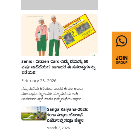
Senior Citizen Card-ನಿಮ್ಮ ವಯಸ್ಸು 60
ವರ್ಷ ದಾಟಿದೆಯೇ? ಹಾಗಾದರೆ ಈ ಸವಲತ್ತುಗಳನ್ನು
ಪಡೆಯಿರಿ!
February 23, 2026
ನಮ್ಮ ಮನೆಯ ಹಿರಿಯರು ಎಂದರೆ ಕೇವಲ ಅವರು
ವಯಸ್ಸಾದವರಲ್ಲ ಅವರು ನಮ್ಮ ಮನೆಯ ದಾರಿ
ದೀಪವಾಗಿರುತ್ತಾರೆ ಹಾಗೂ ನಮ್ಮ ಮನೆಯ ಆಧಾರ
ಸ್ತಂಭಗಳಾಗಿರುತ್ತಾರೆ. ಇವರು ದಿನವಿಡೀ ತಮ್ಮ ಕುಟುಂಬಕ್ಕಾಗಿ
Ganga Kalyana-2026:
ಸಮಾಜಕ್ಕಾಗಿ ದುಡಿತಿರುತ್ತಾರೆ ಹಾಗೆಯೇ ಅವರು ತಮ್ಮ 60
ಗಂಗಾ ಕಲ್ಯಾಣ ಯೋಜನೆ
ವರ್ಷಗಳ ನಂತರದ ಜೀವನವನ್ನು ನೆಮ್ಮದಿಯಿಂದ
ಕಳೆಯಬೇಕೆಂಬುದು ಪ್ರತಿಯೊಬ್ಬರ ಕನಸಾಗಿರುತ್ತದೆ ಆದ್ದರಿಂದ
ಬಜೆಟ್‌ನಲ್ಲಿ ಸಬ್ಸಿಡಿ ಹೆಚ್ಚಳ!
ಸರ್ಕಾರವು ಹಿರಿಯ ನಾಗರಿಕರ ಗುರುತಿನ ಚೀಟಿ...
March 7, 2026