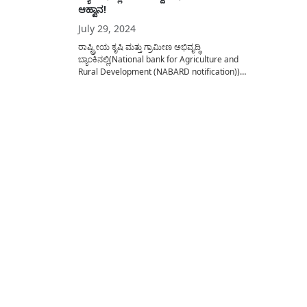
ಆಹ್ವಾನ!
July 29, 2024
ರಾಷ್ಟ್ರೀಯ ಕೃಷಿ ಮತ್ತು ಗ್ರಾಮೀಣ ಅಭಿವೃದ್ಧಿ
ಬ್ಯಾಂಕಿನಲ್ಲಿ(National bank for Agriculture and
Rural Development (NABARD notification))
ಖಾಲಿ ಇರುವ 100ಕ್ಕೂ ಹೆಚ್ಚು ಅಸಿಸ್ಟೆಂಟ್
ಮ್ಯಾನೇಜರ್(Assistant Manager
notification)ಹುದ್ದೆಗಳನ್ನು ಭರ್ತಿ ಮಾಡಿಕೊಳ್ಳಲು ಅರ್ಹ
ಅಭ್ಯರ್ಥಿಗಳಿಂದ ಅರ್ಜಿ ಆಹ್ವಾನಿಸಲಾಗಿದೆ. ಈ ನೇಮಕಾತಿಯಲ್ಲಿ
ಭರ್ತಿ ಮಾಡಿಕೊಳ್ಳುತ್ತಿರುವ ಅಸಿಸ್ಟೆಂಟ್ ಮ್ಯಾನೇಜರ್
(Assistant Manager job) ಹುದ್ದೆಗಳಿಗೆ ಅರ್ಜಿ ಸಲ್ಲಿಸಲು...