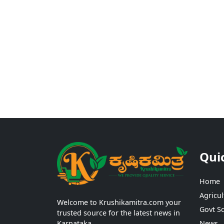
Qui
Home
Agricul
Welcome to Krushikamitra.com your
Govt S
trusted source for the latest news in
Karnataka.
News