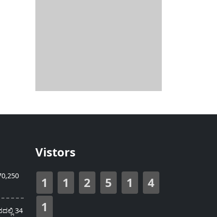
Vistors
70,250
1
1
2
5
1
4
1
ಲ್ಲಿ 34