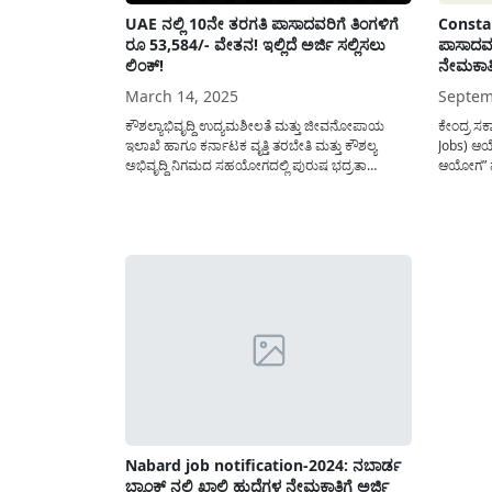
UAE ನಲ್ಲಿ 10ನೇ ತರಗತಿ ಪಾಸಾದವರಿಗೆ ತಿಂಗಳಿಗೆ
Consta
ರೂ 53,584/- ವೇತನ! ಇಲ್ಲಿದೆ ಅರ್ಜಿ ಸಲ್ಲಿಸಲು
ಪಾಸಾದವರಿ
ಲಿಂಕ್!
ನೇಮಕಾತಿ
March 14, 2025
Septem
ಕೌಶಲ್ಯಾಭಿವೃದ್ದಿ ಉದ್ಯಮಶೀಲತೆ ಮತ್ತು ಜೀವನೋಪಾಯ
ಕೇಂದ್ರ ಸರ
ಇಲಾಖೆ ಹಾಗೂ ಕರ್ನಾಟಕ ವೃತ್ತಿ ತರಬೇತಿ ಮತ್ತು ಕೌಶಲ್ಯ
Jobs) ಆಯೋ
ಅಭಿವೃದ್ದಿ ನಿಗಮದ ಸಹಯೋಗದಲ್ಲಿ ಪುರುಷ ಭದ್ರತಾ
ಆಯೋಗ” ಪ್
ಸಿಬ್ಬಂದಿಯಾಗಿ(Security Guards) UAE ನಲ್ಲಿ ಕೆಲಸ
ಮಾಡಿಕೊಳ್ಳ
ಮಾಡಲು ಸಂದರ್ಶನದ ಮೂಲಕ ಅಭ್ಯರ್ಥಿಗಳನ್ನು ಆಯ್ಕೆ
ವಿವಿಧ ರಕ್ಷ
ಮಾಡಲು ಅರ್ಜಿಯನ್ನು ಆಹ್ವಾನಿಸಲಾಗಿದೆ. ಒಂದಿಷ್ಟು ವರ್ಷ
ಪೊಲೀಸ್ ಪಡ
ವಿದೇಶದಲ್ಲಿ ಕೆಲಸ ಮಾಡಿ(UAE Security Guard Job)
39,481 ಹು
ಉತ್ತಮ ವೇತನವನ್ನು ಸಂಪಾದನೆಯನ್ನು...
Nabard job notification-2024: ನಬಾರ್ಡ
ಬ್ಯಾಂಕ್ ನಲ್ಲಿ ಖಾಲಿ ಹುದ್ದೆಗಳ ನೇಮಕಾತಿಗೆ ಅರ್ಜಿ