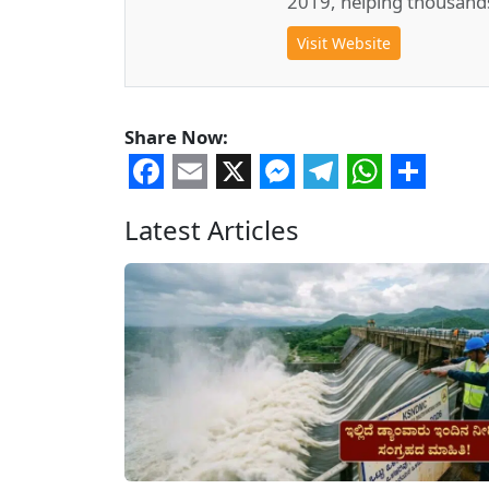
2019, helping thousand
Visit Website
Share Now:
Facebook
Email
X
Messenger
Telegram
WhatsA
Share
Latest Articles