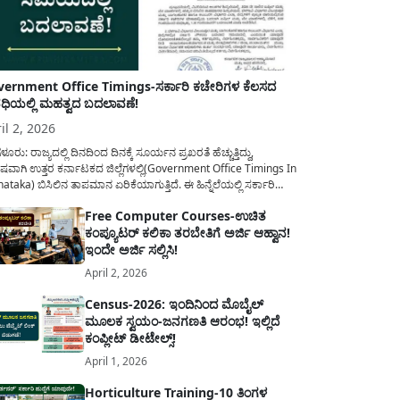
ernment Office Timings-ಸರ್ಕಾರಿ ಕಚೇರಿಗಳ ಕೆಲಸದ
ಿಯಲ್ಲಿ ಮಹತ್ವದ ಬದಲಾವಣೆ!
il 2, 2026
ಳೂರು: ರಾಜ್ಯದಲ್ಲಿ ದಿನದಿಂದ ದಿನಕ್ಕೆ ಸೂರ್ಯನ ಪ್ರಖರತೆ ಹೆಚ್ಚುತ್ತಿದ್ದು,
ಷವಾಗಿ ಉತ್ತರ ಕರ್ನಾಟಕದ ಜಿಲ್ಲೆಗಳಲ್ಲಿ(Government Office Timings In
ataka) ಬಿಸಿಲಿನ ತಾಪಮಾನ ಏರಿಕೆಯಾಗುತ್ತಿದೆ. ಈ ಹಿನ್ನೆಲೆಯಲ್ಲಿ ಸರ್ಕಾರಿ
ರರ ಹಿತದೃಷ್ಟಿಯಿಂದ ಹಾಗೂ ಸಾರ್ವಜನಿಕರ ಅನುಕೂಲಕ್ಕಾಗಿ ಕರ್ನಾಟಕ
Free Computer Courses-ಉಚಿತ
ಾರವು ಮಹತ್ವದ ನಿರ್ಧಾರವೊಂದನ್ನು ಕೈಗೊಂಡಿದೆ. ಕಿತ್ತೂರು ಕರ್ನಾಟಕ ಮತ್ತು
ಕಂಪ್ಯೂಟರ್ ಕಲಿಕಾ ತರಬೇತಿಗೆ ಅರ್ಜಿ ಆಹ್ವಾನ!
ಾಣ ಕರ್ನಾಟಕದ ಒಟ್ಟು 9 ಜಿಲ್ಲೆಗಳಲ್ಲಿ ಏಪ್ರಿಲ್...
ಇಂದೇ ಅರ್ಜಿ ಸಲ್ಲಿಸಿ!
April 2, 2026
Census-2026: ಇಂದಿನಿಂದ ಮೊಬೈಲ್
ಮೂಲಕ ಸ್ವಯಂ-ಜನಗಣತಿ ಆರಂಭ! ಇಲ್ಲಿದೆ
ಕಂಪ್ಲೀಟ್ ಡೀಟೇಲ್ಸ್!
April 1, 2026
Horticulture Training-10 ತಿಂಗಳ