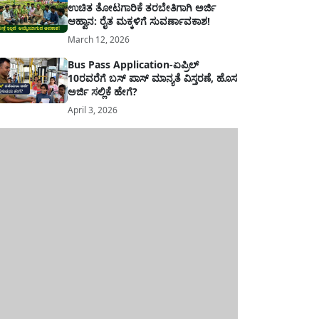
ಉಚಿತ ತೋಟಗಾರಿಕೆ ತರಬೇತಿಗಾಗಿ ಅರ್ಜಿ
ಆಹ್ವಾನ: ರೈತ ಮಕ್ಕಳಿಗೆ ಸುವರ್ಣಾವಕಾಶ!
March 12, 2026
Bus Pass Application-ಏಪ್ರಿಲ್
10ರವರೆಗೆ ಬಸ್ ಪಾಸ್ ಮಾನ್ಯತೆ ವಿಸ್ತರಣೆ, ಹೊಸ
ಅರ್ಜಿ ಸಲ್ಲಿಕೆ ಹೇಗೆ?
April 3, 2026