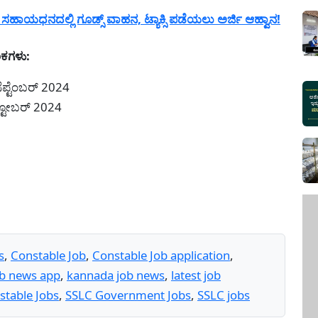
ಹಾಯಧನದಲ್ಲಿ ಗೂಡ್ಸ್ ವಾಹನ, ಟ್ಯಾಕ್ಸಿ ಪಡೆಯಲು ಅರ್ಜಿ ಆಹ್ವಾನ!
ಂಕಗಳು:
ೆಪ್ಟೆಂಬರ್ 2024
ಕ್ಟೋಬರ್ 2024
s
,
Constable Job
,
Constable Job application
,
ob news app
,
kannada job news
,
latest job
table Jobs
,
SSLC Government Jobs
,
SSLC jobs