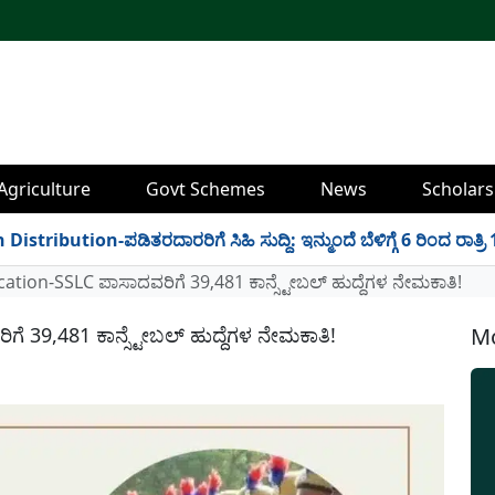
Agriculture
Govt Schemes
News
Scholars
ution-ಪಡಿತರದಾರರಿಗೆ ಸಿಹಿ ಸುದ್ದಿ: ಇನ್ಮುಂದೆ ಬೆಳಿಗ್ಗೆ 6 ರಿಂದ ರಾತ್ರಿ 10 
ation-SSLC ಪಾಸಾದವರಿಗೆ 39,481 ಕಾನ್ಸ್ಟೇಬಲ್ ಹುದ್ದೆಗಳ ನೇಮಕಾತಿ!
ೆ 39,481 ಕಾನ್ಸ್ಟೇಬಲ್ ಹುದ್ದೆಗಳ ನೇಮಕಾತಿ!
Mo