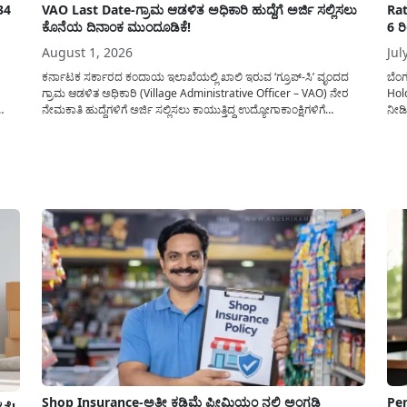
34
VAO Last Date-ಗ್ರಾಮ ಆಡಳಿತ ಅಧಿಕಾರಿ ಹುದ್ದೆಗೆ ಅರ್ಜಿ ಸಲ್ಲಿಸಲು
Rat
ಕೊನೆಯ ದಿನಾಂಕ ಮುಂದೂಡಿಕೆ!
6 ರ
August 1, 2026
Jul
ಕರ್ನಾಟಕ ಸರ್ಕಾರದ ಕಂದಾಯ ಇಲಾಖೆಯಲ್ಲಿ ಖಾಲಿ ಇರುವ ‘ಗ್ರೂಪ್-ಸಿ’ ವೃಂದದ
ಬೆಂ
ಗ್ರಾಮ ಆಡಳಿತ ಅಧಿಕಾರಿ (Village Administrative Officer – VAO) ನೇರ
Hol
ನೇಮಕಾತಿ ಹುದ್ದೆಗಳಿಗೆ ಅರ್ಜಿ ಸಲ್ಲಿಸಲು ಕಾಯುತ್ತಿದ್ದ ಉದ್ಯೋಗಾಕಾಂಕ್ಷಿಗಳಿಗೆ
ನೀಡಿ
್ಟ್
ಕರ್ನಾಟಕ ಪರೀಕ್ಷಾ ಪ್ರಾಧಿಕಾರ (KEA) ಬಿಗ್ ರಿಲೀಫ್ ನೀಡಿದೆ. ಅರ್ಜಿ ಸಲ್ಲಿಕೆಯ
ರಾಜ್
ಲ್ಲಿ
ಅವಧಿಯನ್ನು ವಿಸ್ತರಿಸಿ ಅಧಿಕೃತ ಪ್ರಕಟಣೆ ಹೊರಡಿಸಿದ್ದು, ಇದುವರೆಗೆ ಅರ್ಜಿ ಸಲ್ಲಿಸಲು...
10:0
ಇಲಾ
Shop Insurance-ಅತೀ ಕಡಿಮೆ ಪ್ರೀಮಿಯಂ ನಲ್ಲಿ ಅಂಗಡಿ
Pen