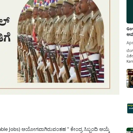
Gov
ಅವಧ
Apr
ಬೆಂಗ
ವಿಶೇ
Karn
ನೌಕ
ಸರ್ಕ
ಕಲ್ಯ
pp
able Jobs) ಆಯೋಗವಾಗಿರುವಂತಹ " ಕೇಂದ್ರ ಸಿಬ್ಬಂದಿ ಆಯ್ಕೆ