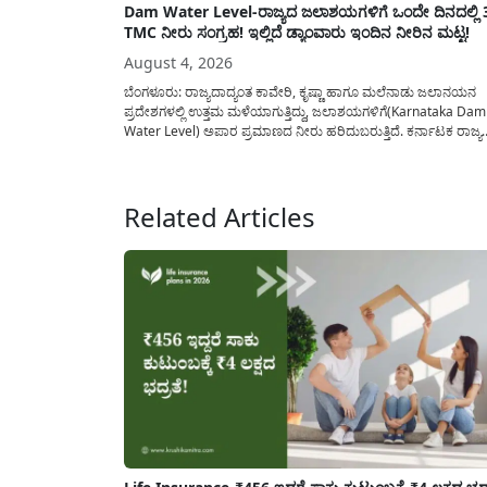
Dam Water Level-ರಾಜ್ಯದ ಜಲಾಶಯಗಳಿಗೆ ಒಂದೇ ದಿನದಲ್ಲಿ 
TMC ನೀರು ಸಂಗ್ರಹ! ಇಲ್ಲಿದೆ ಡ್ಯಾಂವಾರು ಇಂದಿನ ನೀರಿನ ಮಟ್ಟ!
August 4, 2026
ಬೆಂಗಳೂರು: ರಾಜ್ಯದಾದ್ಯಂತ ಕಾವೇರಿ, ಕೃಷ್ಣಾ ಹಾಗೂ ಮಲೆನಾಡು ಜಲಾನಯನ
ಪ್ರದೇಶಗಳಲ್ಲಿ ಉತ್ತಮ ಮಳೆಯಾಗುತ್ತಿದ್ದು, ಜಲಾಶಯಗಳಿಗೆ(Karnataka Dam
Water Level) ಅಪಾರ ಪ್ರಮಾಣದ ನೀರು ಹರಿದುಬರುತ್ತಿದೆ. ಕರ್ನಾಟಕ ರಾಜ್ಯ
ನೈಸರ್ಗಿಕ ವಿಕೋಪ ಉಸ್ತುವಾರಿ ಕೇಂದ್ರ (KSNDMC) ಬಿಡುಗಡೆ ಮಾಡಿರುವ ಆಗಸ
04, 2026ರ ವರದಿಯಂತೆ, ರಾಜ್ಯದ ಪ್ರಮುಖ 14 ಜಲಾಶಯಗಳಿಗೆ ಒಂದೇ ದಿನದ
ಬರೋಬ್ಬರಿ 34.8 TMC...
Related Articles