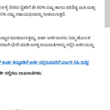
ಕ್ಕೆ ಸೇರಿದ ರೈತರಿಗೆ ಶೇ 80% ರಷ್ಟು ಹಾಗೂ ಪರಿಶಿಷ್ಟ ಜಾತಿ ಮತ್ತು
ೇ 90% ರಷ್ಟು ಸಹಾಯಧನವನ್ನು ನೀಡಲಾಗುತ್ತದೆ.
 ಅನುಷ್ಥಾನ ಮಾಡಲಾಗುತ್ತಿದ್ದು, ಅರ್ಹ ಅರ್ಜಿದಾರರು ನಿಮ್ಮ ಹೋಬಳಿ
ರವಾಗಿ ಭೇಟಿ ಮಾಡಿ ಅಗತ್ಯ ದಾಖಲಾತಿಗಳನ್ನು ಸಲ್ಲಿಸಿ ಅರ್ಜಿಯನ್ನು
 ತಿದ್ದುಪಡಿಗೆ ಅರ್ಜಿ ಸಲ್ಲಿಸುವವರಿಗೆ ಭರ್ಜರಿ ಸಿಹಿ ಸುದ್ದಿ!
 ಸಲ್ಲಿಸಲು ದಾಖಲಾತಿಗಳು: