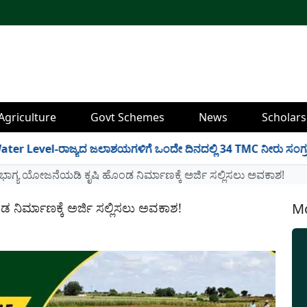
Agriculture
Govt Schemes
News
Scholars
el-ರಾಜ್ಯದ ಜಲಾಶಯಗಳಿಗೆ ಒಂದೇ ದಿನದಲ್ಲಿ 34 TMC ನೀರು ಸಂಗ್ರಹ! ಇಲ್ಲಿದ
ಭಾಗ್ಯ ಯೋಜನೆಯಡಿ ಕೃಷಿ ಹೊಂಡ ನಿರ್ಮಾಣಕ್ಕೆ ಅರ್ಜಿ ಸಲ್ಲಿಸಲು ಅವಕಾಶ!
ನಿರ್ಮಾಣಕ್ಕೆ ಅರ್ಜಿ ಸಲ್ಲಿಸಲು ಅವಕಾಶ!
Mo