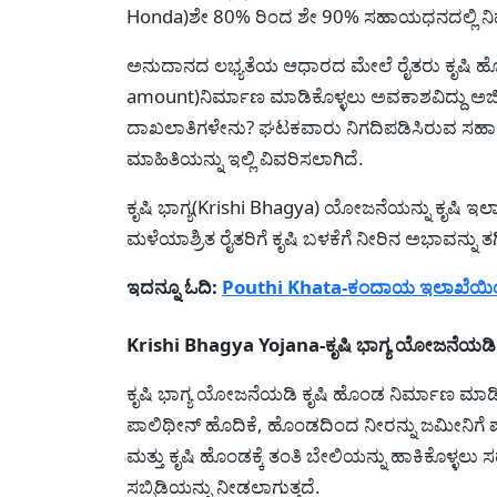
Honda)ಶೇ 80% ರಿಂದ ಶೇ 90% ಸಹಾಯಧನದಲ್ಲಿ ನಿ
ಅನುದಾನದ ಲಭ್ಯತೆಯ ಆಧಾರದ ಮೇಲೆ ರೈತರು ಕೃಷಿ ಹೊಂ
amount)ನಿರ್ಮಾಣ ಮಾಡಿಕೊಳ್ಳಲು ಅವಕಾಶವಿದ್ದು ಅರ್ಜಿ
ದಾಖಲಾತಿಗಳೇನು? ಘಟಕವಾರು ನಿಗದಿಪಡಿಸಿರುವ ಸಹಾಯಧನ ಎ
ಮಾಹಿತಿಯನ್ನು ಇಲ್ಲಿ ವಿವರಿಸಲಾಗಿದೆ.
ಕೃಷಿ ಭಾಗ್ಯ(Krishi Bhagya) ಯೋಜನೆಯನ್ನು ಕೃಷಿ ಇ
ಮಳೆಯಾಶ್ರಿತ ರೈತರಿಗೆ ಕೃಷಿ ಬಳಕೆಗೆ ನೀರಿನ ಅಭಾವನ್ನು
ಇದನ್ನೂ ಓದಿ:
Pouthi Khata-ಕಂದಾಯ ಇಲಾಖೆಯಿಂದ 
Krishi Bhagya Yojana-ಕೃಷಿ ಭಾಗ್ಯ ಯೋಜನೆಯಡಿ ಯಾ
ಕೃಷಿ ಭಾಗ್ಯ ಯೋಜನೆಯಡಿ ಕೃಷಿ ಹೊಂಡ ನಿರ್ಮಾಣ ಮಾಡಿಕೊ
ಪಾಲಿಥೀನ್ ಹೊದಿಕೆ, ಹೊಂಡದಿಂದ ನೀರನ್ನು ಜಮೀನಿಗೆ
ಮತ್ತು ಕೃಷಿ ಹೊಂಡಕ್ಕೆ ತಂತಿ ಬೇಲಿಯನ್ನು ಹಾಕಿಕೊಳ್ಳಲು 
ಸಬ್ಸಿಡಿಯನ್ನು ನೀಡಲಾಗುತ್ತದೆ.