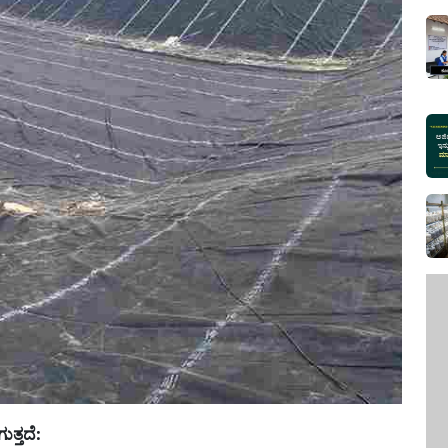
್ತದೆ: