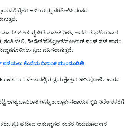
ಾಂಶದಲ್ಲಿ ರೈತರ ಅರ್ಜಿಯನ್ನು ಪರಿಶೀಲಿಸಿ ನಂತರ
ಗುತ್ತದೆ.
ಜ್ ಮಾದರಿ ಕುರಿತು ರೈತರಿಗೆ ಮಾಹಿತಿ ನೀಡಿ, ಅದರಂತೆ ಘಟಕಗಳಾದ
ಿಕೆ, ತಂತಿ ಬೇಲಿ, ಡೀಸೆಲ್/ಪೆಟ್ರೋಲ್/ಸೋಲಾರ್ ಪಂಪ್ ಸೆಟ್ ಹಾಗೂ
ುಷ್ಠಾನಗೊಳಿಸಲು ಕ್ರಮ ವಹಿಸಲಾಗುತ್ತದೆ.
ರ್ಡ ಪಡೆಯಲು ಕೊನೆಯ ದಿನಾಂಕ ಮುಂದೂಡಿಕೆ!
ುವ Flow Chart ವೇಳಾಪಟ್ಟಿಯನ್ವಯ ಕ್ಷೇತ್ರದ GPS ಫೋಟೊ ಹಾಗೂ
್ಟ ಅಗತ್ಯ ದಾಖಲಾತಿಗಳನ್ನು ತಾಲ್ಲೂಕು ಸಹಾಯಕ ಕೃಷಿ ನಿರ್ದೇಶಕರಿಗೆ
ೇಶಕರು, ಪ್ರತಿ ಘಟಕದ ಅನುಷ್ಠಾನದ ನಂತರ ನಿಯಮಾನುಸಾರ