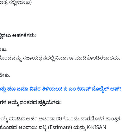
ತ್ರ ಸಲ್ಲಿಸಬೇಕು)
ಿಸಲು ಅರ್ಹತೆಗಳು:
ೇಕು.
ಿ ಹೊಂಡವನ್ನು ಸಹಾಯಧನದಲ್ಲಿ ನಿರ್ಮಾಣ ಮಾಡಿಕೊಂಡಿರಬಾರದು.
ಬೇಕು.
ಮತ್ತು ಹಣ ಜಮಾ ವಿವರ ತಿಳಿಯಲು! ಪಿ ಎಂ ಕಿಸಾನ್ ಮೊಬೈಲ್ ಆಪ್!
ಳ ಆಯ್ಕೆ ನಂತರದ ಪ್ರಕ್ರಿಯೆಗಳು:
 ಆಯ್ಕೆ ಮಾಡಿದ ಅರ್ಹ ಅರ್ಜಿದಾರರಿಗೆ ಒಂದು ವಾರದೊಳಗೆ ತಾಂತ್ರಿಕ
ಹೊಂಡದ ಅಂದಾಜು ಪಟ್ಟಿ (Estimate) ಯನ್ನು K-KISAN