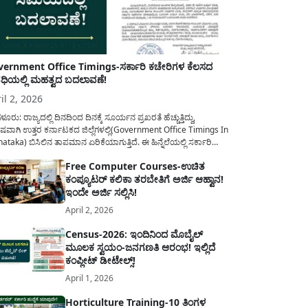
ernment Office Timings-ಸರ್ಕಾರಿ ಕಚೇರಿಗಳ ಕೆಲಸದ
ಿಯಲ್ಲಿ ಮಹತ್ವದ ಬದಲಾವಣೆ!
il 2, 2026
ಳೂರು: ರಾಜ್ಯದಲ್ಲಿ ದಿನದಿಂದ ದಿನಕ್ಕೆ ಸೂರ್ಯನ ಪ್ರಖರತೆ ಹೆಚ್ಚುತ್ತಿದ್ದು,
ಷವಾಗಿ ಉತ್ತರ ಕರ್ನಾಟಕದ ಜಿಲ್ಲೆಗಳಲ್ಲಿ(Government Office Timings In
ataka) ಬಿಸಿಲಿನ ತಾಪಮಾನ ಏರಿಕೆಯಾಗುತ್ತಿದೆ. ಈ ಹಿನ್ನೆಲೆಯಲ್ಲಿ ಸರ್ಕಾರಿ
ರರ ಹಿತದೃಷ್ಟಿಯಿಂದ ಹಾಗೂ ಸಾರ್ವಜನಿಕರ ಅನುಕೂಲಕ್ಕಾಗಿ ಕರ್ನಾಟಕ
Free Computer Courses-ಉಚಿತ
ಾರವು ಮಹತ್ವದ ನಿರ್ಧಾರವೊಂದನ್ನು ಕೈಗೊಂಡಿದೆ. ಕಿತ್ತೂರು ಕರ್ನಾಟಕ ಮತ್ತು
ಕಂಪ್ಯೂಟರ್ ಕಲಿಕಾ ತರಬೇತಿಗೆ ಅರ್ಜಿ ಆಹ್ವಾನ!
ಾಣ ಕರ್ನಾಟಕದ ಒಟ್ಟು 9 ಜಿಲ್ಲೆಗಳಲ್ಲಿ ಏಪ್ರಿಲ್...
ಇಂದೇ ಅರ್ಜಿ ಸಲ್ಲಿಸಿ!
April 2, 2026
Census-2026: ಇಂದಿನಿಂದ ಮೊಬೈಲ್
ಮೂಲಕ ಸ್ವಯಂ-ಜನಗಣತಿ ಆರಂಭ! ಇಲ್ಲಿದೆ
ಕಂಪ್ಲೀಟ್ ಡೀಟೇಲ್ಸ್!
April 1, 2026
Horticulture Training-10 ತಿಂಗಳ