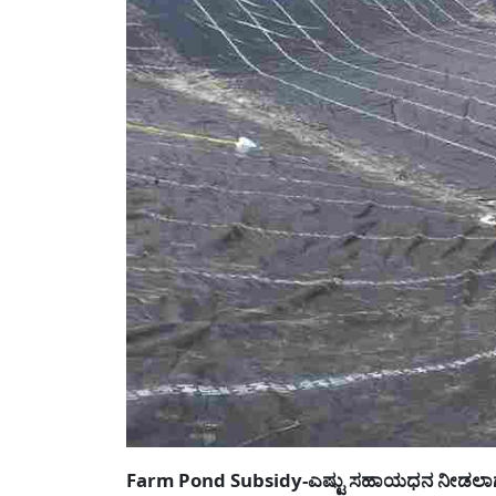
Farm Pond Subsidy-ಎಷ್ಟು ಸಹಾಯಧನ ನೀಡಲಾಗುತ