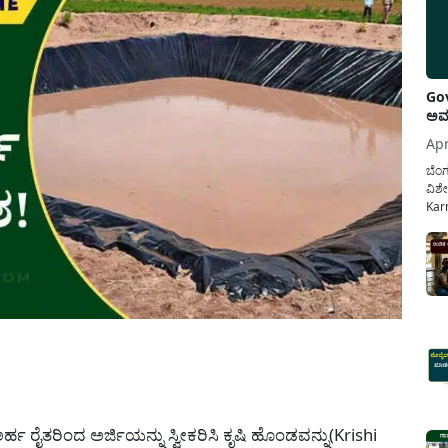
Gov
ಅವಧ
Apr
ಬೆಂಗ
ವಿಶೇ
Karn
ನೌಕ
ಸರ್ಕ
ಕಲ್ಯ
pp
ಅರ್ಹ ರೈತರಿಂದ ಅರ್ಜಿಯನ್ನು ಸ್ವೀಕರಿಸಿ ಕೃಷಿ ಹೊಂಡವನ್ನು(Krishi