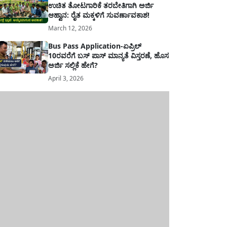
ಉಚಿತ ತೋಟಗಾರಿಕೆ ತರಬೇತಿಗಾಗಿ ಅರ್ಜಿ
ಆಹ್ವಾನ: ರೈತ ಮಕ್ಕಳಿಗೆ ಸುವರ್ಣಾವಕಾಶ!
March 12, 2026
Bus Pass Application-ಏಪ್ರಿಲ್
10ರವರೆಗೆ ಬಸ್ ಪಾಸ್ ಮಾನ್ಯತೆ ವಿಸ್ತರಣೆ, ಹೊಸ
ಅರ್ಜಿ ಸಲ್ಲಿಕೆ ಹೇಗೆ?
April 3, 2026