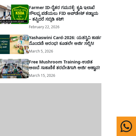
Farmer ID-ರೈತರ ಗಮನಕ್ಕೆ: ಕೃಷಿ ಇಲಾಖೆ
ಸೌಲಭ್ಯ ಪಡೆಯಲು FID ಅಪ್‌ಡೇಟ್ ಕಡ್ಡಾಯ
– ತಪ್ಪಿದರೆ ಸಬ್ಸಿಡಿ ಕಟ್!
February 22, 2026
Yashaswini Card-2026: ಯಶಸ್ವಿನಿ ಕಾರ್ಡ
ನೊಂದಣಿ ಆರಂಭ! ಕೂಡಲೇ ಅರ್ಜಿ ಸಲ್ಲಿಸಿ!
March 5, 2026
Free Mushroom Training-ಉಚಿತ
ಅಣಬೆ ಸಾಕಾಣಿಕೆ ತರಬೇತಿಗಾಗಿ ಅರ್ಜಿ ಆಹ್ವಾನ!
March 15, 2026