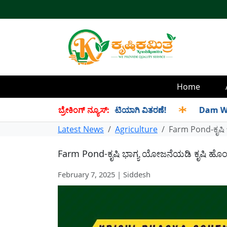
Home
 ಸೆಪ್ಟೆಂಬರ್ ತಿಂಗಳ ಪಡಿತರ ಜಂಟಿಯಾಗಿ ವಿತರಣೆ!
ಬ್ರೇಕಿಂಗ್ ನ್ಯೂಸ್:
✱
Dam Water Lev
Latest News
Agriculture
Farm Pond-ಕೃಷಿ 
Farm Pond-ಕೃಷಿ ಭಾಗ್ಯ ಯೋಜನೆಯಡಿ ಕೃಷಿ ಹೊಂಡ 
February 7, 2025 | Siddesh