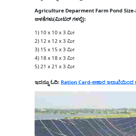
Agriculture Deparment Farm Pond Size-ಸಬ್ಸ
ಅಳತೆಗಳು(ಮೀಟರ್ ಗಳಲ್ಲಿ):
1) 10 x 10 x 3 ಮೀ
2) 12 x 12 x 3 ಮೀ
3) 15 x 15 x 3 ಮೀ
4) 18 x 18 x 3 ಮೀ
5) 21 x 21 x 3 ಮೀ
ಇದನ್ನೂ ಓದಿ:
Ration Card-ಆಹಾರ ಇಲಾಖೆಯಿಂದ ರೇಷನ್ ಕ