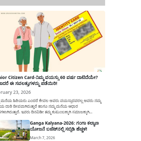
ior Citizen Card-ನಿಮ್ಮ ವಯಸ್ಸು 60 ವರ್ಷ ದಾಟಿದೆಯೇ?
ಾದರೆ ಈ ಸವಲತ್ತುಗಳನ್ನು ಪಡೆಯಿರಿ!
ruary 23, 2026
ಮ ಮನೆಯ ಹಿರಿಯರು ಎಂದರೆ ಕೇವಲ ಅವರು ವಯಸ್ಸಾದವರಲ್ಲ ಅವರು ನಮ್ಮ
ಯ ದಾರಿ ದೀಪವಾಗಿರುತ್ತಾರೆ ಹಾಗೂ ನಮ್ಮ ಮನೆಯ ಆಧಾರ
ಭಗಳಾಗಿರುತ್ತಾರೆ. ಇವರು ದಿನವಿಡೀ ತಮ್ಮ ಕುಟುಂಬಕ್ಕಾಗಿ ಸಮಾಜಕ್ಕಾಗಿ
ಿತಿರುತ್ತಾರೆ ಹಾಗೆಯೇ ಅವರು ತಮ್ಮ 60 ವರ್ಷಗಳ ನಂತರದ ಜೀವನವನ್ನು
Ganga Kalyana-2026: ಗಂಗಾ ಕಲ್ಯಾಣ
ಮದಿಯಿಂದ ಕಳೆಯಬೇಕೆಂಬುದು ಪ್ರತಿಯೊಬ್ಬರ ಕನಸಾಗಿರುತ್ತದೆ ಆದ್ದರಿಂದ
ಯೋಜನೆ ಬಜೆಟ್‌ನಲ್ಲಿ ಸಬ್ಸಿಡಿ ಹೆಚ್ಚಳ!
ಾರವು ಹಿರಿಯ ನಾಗರಿಕರ ಗುರುತಿನ ಚೀಟಿ...
March 7, 2026