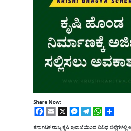
Share Now:
Facebook
Email
X
Messenger
Telegram
WhatsA
Share
ಕರ್ನಾಟಕ ರಾಜ್ಯ ಕೃಷಿ ಇಲಾಖೆಯಿಂದ ವಿವಿಧ ಜಿಲ್ಲೆಗಳಲ್ಲಿ 