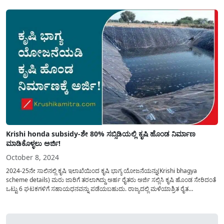
ಮಾಡಿಕೊಳ್ಳಲು ಅವಕಾಶವಿದ್ದು ಅರ್ಜಿಯನ್ನು ಎಲ್ಲಿ ಸಲ್ಲಿಸಬೇಕು? ಅರ್ಜಿ...
Krishi honda subsidy-ಶೇ 80% ಸಬ್ಸಿಡಿಯಲ್ಲಿ ಕೃಷಿ ಹೊಂಡ ನಿರ್ಮಾಣ
ಮಾಡಿಕೊಳ್ಳಲು ಅರ್ಜಿ!
October 8, 2024
2024-25ನೇ ಸಾಲಿನಲ್ಲಿ ಕೃಷಿ ಇಲಾಖೆಯಿಂದ ಕೃಷಿ ಭಾಗ್ಯ ಯೋಜನೆಯನ್ನು(Krishi bhagya
scheme details) ಮರು ಜಾರಿಗೆ ತರಲಾಗಿದ್ದು ಅರ್ಹ ರೈತರು ಅರ್ಜಿ ಸಲ್ಲಿಸಿ ಕೃಷಿ ಹೊಂಡ ಸೇರಿದಂತೆ
ಒಟ್ಟು 6 ಘಟಕಗಳಿಗೆ ಸಹಾಯಧನವನ್ನು ಪಡೆಯಬಹುದು. ರಾಜ್ಯದಲ್ಲಿ ಮಳೆಯಾಶ್ರಿತ ರೈತ
ಸಮುದಾಯದ ಜೀವನೋಪಾಯವನ್ನು ಉತ್ತಮಪಡಿಸಲು “ಕೃಷಿಭಾಗ್ಯ”(Krishi honda) ಯೋಜನೆ
ಪ್ರಸಕ್ತ ಸಾಲಿನಲ್ಲಿ ಈ ಯೋಜನೆಯನ್ನು ಅನುಷ್ಠಾನಗೊಳಿಸಲಾಗುತ್ತಿದ್ದು. 2024-25ನೇ...