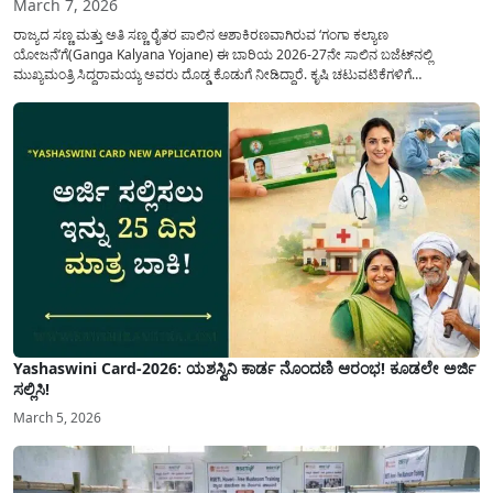
March 7, 2026
ರಾಜ್ಯದ ಸಣ್ಣ ಮತ್ತು ಅತಿ ಸಣ್ಣ ರೈತರ ಪಾಲಿನ ಆಶಾಕಿರಣವಾಗಿರುವ ‘ಗಂಗಾ ಕಲ್ಯಾಣ
ಯೋಜನೆ’ಗೆ(Ganga Kalyana Yojane) ಈ ಬಾರಿಯ 2026-27ನೇ ಸಾಲಿನ ಬಜೆಟ್‌ನಲ್ಲಿ
ಮುಖ್ಯಮಂತ್ರಿ ಸಿದ್ದರಾಮಯ್ಯ ಅವರು ದೊಡ್ಡ ಕೊಡುಗೆ ನೀಡಿದ್ದಾರೆ. ಕೃಷಿ ಚಟುವಟಿಕೆಗಳಿಗೆ
ಪೂರಕವಾಗಿರುವ ಈ ಯೋಜನೆಯಲ್ಲಿ ಹಣಕಾಸಿನ ನೆರವನ್ನು ಗಣನೀಯವಾಗಿ ಹೆಚ್ಚಿಸುವ ಮೂಲಕ ರೈತ
ಸಮುದಾಯದ ಮುಖದಲ್ಲಿ ಮಂದಹಾಸ ಮೂಡಿಸಿದ್ದಾರೆ. ವಿಶೇಷವಾಗಿ...
Yashaswini Card-2026: ಯಶಸ್ವಿನಿ ಕಾರ್ಡ ನೊಂದಣಿ ಆರಂಭ! ಕೂಡಲೇ ಅರ್ಜಿ
ಸಲ್ಲಿಸಿ!
March 5, 2026