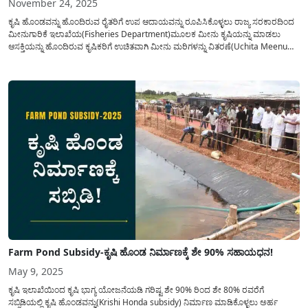
November 24, 2025
ಕೃಷಿ ಹೊಂಡವನ್ನು ಹೊಂದಿರುವ ರೈತರಿಗೆ ಉಪ ಆದಾಯವನ್ನು ರೂಪಿಸಿಕೊಳ್ಳಲು ರಾಜ್ಯ ಸರಕಾರದಿಂದ
ಮೀನುಗಾರಿಕೆ ಇಲಾಖೆಯ(Fisheries Department)ಮೂಲಕ ಮೀನು ಕೃಷಿಯನ್ನು ಮಾಡಲು
ಆಸಕ್ತಿಯನ್ನು ಹೊಂದಿರುವ ಕೃಷಿಕರಿಗೆ ಉಚಿತವಾಗಿ ಮೀನು ಮರಿಗಳನ್ನು ವಿತರಣೆ(Uchita Meenu
Mari Vitarane) ಮಾಡಲು ಅರ್ಹ ಫಲಾನುಭವಿಗಳನ್ನು ಆಯ್ಕೆ ಮಾಡಲು ಅರ್ಜಿಯನ್ನು
ಆಹ್ವಾನಿಸಲಾಗಿದೆ. ಕೃಷಿ ಇಲಾಖೆಯಿಂದ ಕೃಷಿ ಭಾಗ್ಯ(Krishi Bhagya) ಯೋಜನೆ ಮತ್ತು
ತೋಟಕಾರಿಗೆ...
Farm Pond Subsidy-ಕೃಷಿ ಹೊಂಡ ನಿರ್ಮಾಣಕ್ಕೆ ಶೇ 90% ಸಹಾಯಧನ!
May 9, 2025
ಕೃಷಿ ಇಲಾಖೆಯಿಂದ ಕೃಷಿ ಭಾಗ್ಯ ಯೋಜನೆಯಡಿ ಗರಿಷ್ಟ ಶೇ 90% ರಿಂದ ಶೇ 80% ರವರೆಗೆ
ಸಬ್ಸಿಡಿಯಲ್ಲಿ ಕೃಷಿ ಹೊಂಡವನ್ನು(Krishi Honda subsidy) ನಿರ್ಮಾಣ ಮಾಡಿಕೊಳ್ಳಲು ಅರ್ಹ