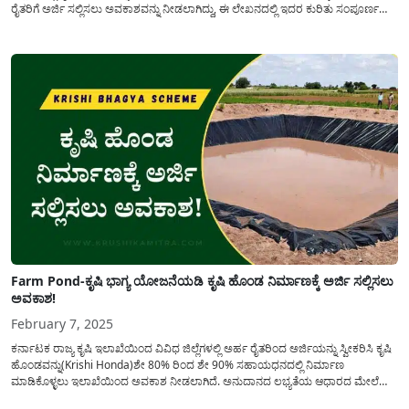
ರೈತರಿಗೆ ಅರ್ಜಿ ಸಲ್ಲಿಸಲು ಅವಕಾಶವನ್ನು ನೀಡಲಾಗಿದ್ದು, ಈ ಲೇಖನದಲ್ಲಿ ಇದರ ಕುರಿತು ಸಂಪೂರ್ಣ
ಮಾಹಿತಿಯನ್ನು ಹಂಚಿಕೊಳ್ಳಲಾಗಿದೆ. ಕೃಷಿ ಭಾಗ್ಯ ಯೋಜನೆಯಡಿ(Krishi Bhagya) ಕೃಷಿ ಹೊಂಡವನ್ನು
ನಿರ್ಮಾಣ ಸೇರಿದಂತೆ...
Farm Pond-ಕೃಷಿ ಭಾಗ್ಯ ಯೋಜನೆಯಡಿ ಕೃಷಿ ಹೊಂಡ ನಿರ್ಮಾಣಕ್ಕೆ ಅರ್ಜಿ ಸಲ್ಲಿಸಲು
ಅವಕಾಶ!
February 7, 2025
ಕರ್ನಾಟಕ ರಾಜ್ಯ ಕೃಷಿ ಇಲಾಖೆಯಿಂದ ವಿವಿಧ ಜಿಲ್ಲೆಗಳಲ್ಲಿ ಅರ್ಹ ರೈತರಿಂದ ಅರ್ಜಿಯನ್ನು ಸ್ವೀಕರಿಸಿ ಕೃಷಿ
ಹೊಂಡವನ್ನು(Krishi Honda)ಶೇ 80% ರಿಂದ ಶೇ 90% ಸಹಾಯಧನದಲ್ಲಿ ನಿರ್ಮಾಣ
ಮಾಡಿಕೊಳ್ಳಲು ಇಲಾಖೆಯಿಂದ ಅವಕಾಶ ನೀಡಲಾಗಿದೆ. ಅನುದಾನದ ಲಭ್ಯತೆಯ ಆಧಾರದ ಮೇಲೆ
ರೈತರು ಕೃಷಿ ಹೊಂಡವನ್ನು ಸಬ್ಸಿಡಿಯಲ್ಲಿ(Farm Pond Subsidy amount)ನಿರ್ಮಾಣ