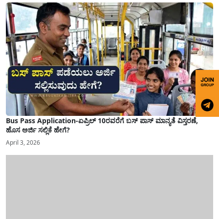
Bus Pass Application-ಏಪ್ರಿಲ್ 10ರವರೆಗೆ ಬಸ್ ಪಾಸ್ ಮಾನ್ಯತೆ ವಿಸ್ತರಣೆ,
ಹೊಸ ಅರ್ಜಿ ಸಲ್ಲಿಕೆ ಹೇಗೆ?
April 3, 2026