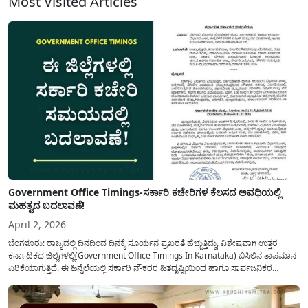
Most Visited Articles
Government Office Timings-ಸರ್ಕಾರಿ ಕಚೇರಿಗಳ ಕೆಲಸದ ಅವಧಿಯಲ್ಲಿ
ಮಹತ್ವದ ಬದಲಾವಣೆ!
April 2, 2026
ಬೆಂಗಳೂರು: ರಾಜ್ಯದಲ್ಲಿ ದಿನದಿಂದ ದಿನಕ್ಕೆ ಸೂರ್ಯನ ಪ್ರಖರತೆ ಹೆಚ್ಚುತ್ತಿದ್ದು, ವಿಶೇಷವಾಗಿ ಉತ್ತರ
ಕರ್ನಾಟಕದ ಜಿಲ್ಲೆಗಳಲ್ಲಿ(Government Office Timings In Karnataka) ಬಿಸಿಲಿನ ತಾಪಮಾನ
ಏರಿಕೆಯಾಗುತ್ತಿದೆ. ಈ ಹಿನ್ನೆಲೆಯಲ್ಲಿ ಸರ್ಕಾರಿ ನೌಕರರ ಹಿತದೃಷ್ಟಿಯಿಂದ ಹಾಗೂ ಸಾರ್ವಜನಿಕರ
ಅನುಕೂಲಕ್ಕಾಗಿ ಕರ್ನಾಟಕ ಸರ್ಕಾರವು ಮಹತ್ವದ ನಿರ್ಧಾರವೊಂದನ್ನು ಕೈಗೊಂಡಿದೆ. ಕಿತ್ತೂರು ಕರ್ನಾಟಕ
ಮತ್ತು ಕಲ್ಯಾಣ ಕರ್ನಾಟಕದ ಒಟ್ಟು 9 ಜಿಲ್ಲೆಗಳಲ್ಲಿ ಏಪ್ರಿಲ್...