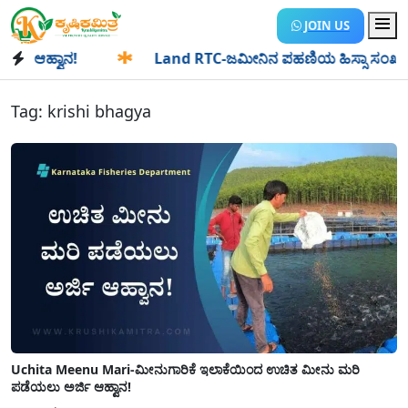
JOIN US
ಹ್ವಾನ!
✱
Land RTC-ಜಮೀನಿನ ಪಹಣಿಯ ಹಿಸ್ಸಾ ಸಂಖ್ಯೆ ಎಂದರೇನು? ಹ
Tag:
krishi bhagya
Uchita Meenu Mari-ಮೀನುಗಾರಿಕೆ ಇಲಾಕೆಯಿಂದ ಉಚಿತ ಮೀನು ಮರಿ
ಪಡೆಯಲು ಅರ್ಜಿ ಆಹ್ವಾನ!