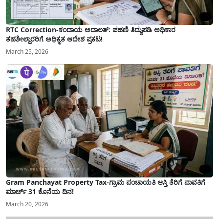
RTC Correction-ಕಂದಾಯ ಅದಾಲತ್: ಪಹಣಿ ತಿದ್ದುಪಡಿ ಅಧಿಕಾರ
ತಹಶೀಲ್ದಾರರಿಗೆ ಅಧಿಕೃತ ಆದೇಶ ಪ್ರಕಟ!
March 25, 2026
Gram Panchayat Property Tax-ಗ್ರಾಮ ಪಂಚಾಯತಿ ಆಸ್ತಿ ತೆರಿಗೆ ಪಾವತಿಗೆ
ಮಾರ್ಚ್ 31 ಕೊನೆಯ ದಿನ!
March 20, 2026