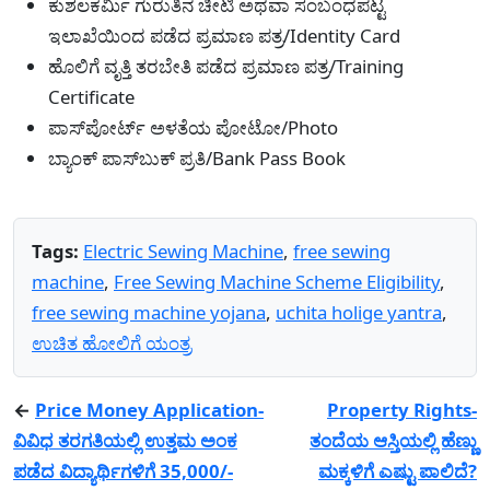
ಕುಶಲಕರ್ಮಿ ಗುರುತಿನ ಚೀಟಿ ಅಥವಾ ಸಂಬಂಧಪಟ್ಟ
ಇಲಾಖೆಯಿಂದ ಪಡೆದ ಪ್ರಮಾಣ ಪತ್ರ/Identity Card
ಹೊಲಿಗೆ ವೃತ್ತಿ ತರಬೇತಿ ಪಡೆದ ಪ್ರಮಾಣ ಪತ್ರ/Training
Certificate
ಪಾಸ್‌ಪೋರ್ಟ್ ಅಳತೆಯ ಪೋಟೋ/Photo
ಬ್ಯಾಂಕ್ ಪಾಸ್‌ಬುಕ್ ಪ್ರತಿ/Bank Pass Book
Tags:
Electric Sewing Machine
,
free sewing
machine
,
Free Sewing Machine Scheme Eligibility
,
free sewing machine yojana
,
uchita holige yantra
,
ಉಚಿತ ಹೋಲಿಗೆ ಯಂತ್ರ
←
Price Money Application-
Property Rights-
ವಿವಿಧ ತರಗತಿಯಲ್ಲಿ ಉತ್ತಮ ಅಂಕ
ತಂದೆಯ ಆಸ್ತಿಯಲ್ಲಿ ಹೆಣ್ಣು
ಪಡೆದ ವಿದ್ಯಾರ್ಥಿಗಳಿಗೆ 35,000/-
ಮಕ್ಕಳಿಗೆ ಎಷ್ಟು ಪಾಲಿದೆ?