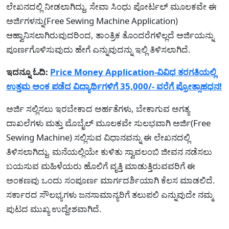
ಲೇಖನದಲ್ಲಿ ನೀಡಲಾಗಿದ್ದು. ಸೇವಾ ಸಿಂಧು ಪೋರ್ಟಲ್ ಮೂಲಕವೇ ಈ
ಅರ್ಜಿಗಳನ್ನು(Free Sewing Machine Application)
ಆಹ್ವಾನಿಸಲಾಗಿರುವುದರಿಂದ, ತಾಂತ್ರಿಕ ತೊಂದರೆಗಳಿಲ್ಲದೆ ಅರ್ಜಿಯನ್ನು
ಪೂರ್ಣಗೊಳಿಸುವುದು ಹೇಗೆ ಎನ್ನುವುದನ್ನು ಇಲ್ಲಿ ತಿಳಿಸಲಾಗಿದೆ.
ಇದನ್ನೂ ಓದಿ:
Price Money Application-ವಿವಿಧ ತರಗತಿಯಲ್ಲಿ
ಉತ್ತಮ ಅಂಕ ಪಡೆದ ವಿದ್ಯಾರ್ಥಿಗಳಿಗೆ 35,000/- ವರೆಗೆ ಪ್ರೋತ್ಸಾಹಧನ!
ಅರ್ಜಿ ಸಲ್ಲಿಸಲು ಇರಬೇಕಾದ ಅರ್ಹತೆಗಳು, ಬೇಕಾಗುವ ಅಗತ್ಯ
ದಾಖಲೆಗಳು ಮತ್ತು ಮೊಬೈಲ್ ಮೂಲಕವೇ ಸುಲಭವಾಗಿ ಅರ್ಜಿ(Free
Sewing Machine) ಸಲ್ಲಿಸುವ ವಿಧಾನವನ್ನು ಈ ಲೇಖನದಲ್ಲಿ
ತಿಳಿಸಲಾಗಿದ್ದು. ಮನೆಯಲ್ಲಿಯೇ ಕುಳಿತು ಸ್ವಾವಲಂಬಿ ಜೀವನ ನಡೆಸಲು
ಬಯಸುವ ಮಹಿಳೆಯರು ಹೊಲಿಗೆ ವೃತ್ತಿ ಮಾಡುತ್ತಿರುವವರಿಗೆ ಈ
ಅಂಕಣವು ಒಂದು ಸಂಪೂರ್ಣ ಮಾರ್ಗದರ್ಶಿಯಾಗಿ ಕೆಲಸ ಮಾಡಲಿದೆ.
ಸರ್ಕಾರದ ಸೌಲಭ್ಯಗಳು ಜನಸಾಮಾನ್ಯರಿಗೆ ತಲುಪಲಿ ಎನ್ನುವುದೇ ನಮ್ಮ
ಪುಟದ ಮುಖ್ಯ ಉದ್ದೇಶವಾಗಿದೆ.