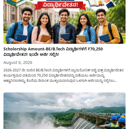
Scholorship Amount-BE/B.Tech ವಿದ್ಯಾರ್ಥಿಗಳಿಗೆ ₹70,250
ವಿದ್ಯಾರ್ಥಿವೇತನ! ಇಂದೇ ಅರ್ಜಿ ಸಲ್ಲಿಸಿ!
August 6, 2026
2026-2027 ನೇ ಸಾಲಿನ BE/B.Tech ವಿದ್ಯಾರ್ಥಿಗಳಿಗೆ ಪ್ಯಾನಾಸೋನಿಕ್ ರಟ್ಟಿ ಛತ್ರ್ ವಿದ್ಯಾರ್ಥಿವೇತನ
ಕಾರ್ಯಕ್ರಮದ ವತಿಯಿಂದ 70,250 ವಿದ್ಯಾರ್ಥಿವೇತನವನ್ನು ಪಡೆಯಲು ಅರ್ಜಿಯನ್ನು
ಆಹ್ವಾನಿಸಲಾಗಿದ್ದು, ಕೊನೆಯ ದಿನಾಂಕ ಮುಕ್ತಾಯವಾಗುವುದ ಒಳಗಾಗಿ ಅರ್ಜಿಯನ್ನು ಸಲ್ಲಿಸಲು
ಕೋರಿದೆ. ಆರ್ಥಿಕವಾಗಿ ಹಿಂದುಳಿದ ಹಾಗೂ ಬಡ ಕುಟುಂಬ ವರ್ಗದ ವಿದ್ಯಾರ್ಥಿಗಳು ಅವರ ಮುಂದಿನ
ಶಿಕ್ಷಣವನ್ನು ಮುಂದುವರಿಸಲು ಯಾವುದೇ ಅಡಚಣೆಯಾಗದಂತೆ ನೋಡಿಕೊಳ್ಳಲು ಈ ಯೋಜನೆಯನ್ನು
ಜಾರಿಗೆ...