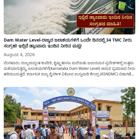
Dam Water Level-ರಾಜ್ಯದ ಜಲಾಶಯಗಳಿಗೆ ಒಂದೇ ದಿನದಲ್ಲಿ 34 TMC ನೀರು
ಸಂಗ್ರಹ! ಇಲ್ಲಿದೆ ಡ್ಯಾಂವಾರು ಇಂದಿನ ನೀರಿನ ಮಟ್ಟ!
August 4, 2026
ಬೆಂಗಳೂರು: ರಾಜ್ಯದಾದ್ಯಂತ ಕಾವೇರಿ, ಕೃಷ್ಣಾ ಹಾಗೂ ಮಲೆನಾಡು ಜಲಾನಯನ ಪ್ರದೇಶಗಳಲ್ಲಿ ಉತ್ತಮ
ಮಳೆಯಾಗುತ್ತಿದ್ದು, ಜಲಾಶಯಗಳಿಗೆ(Karnataka Dam Water Level) ಅಪಾರ ಪ್ರಮಾಣದ ನೀರು
ಹರಿದುಬರುತ್ತಿದೆ. ಕರ್ನಾಟಕ ರಾಜ್ಯ ನೈಸರ್ಗಿಕ ವಿಕೋಪ ಉಸ್ತುವಾರಿ ಕೇಂದ್ರ (KSNDMC) ಬಿಡುಗಡೆ
ಮಾಡಿರುವ ಆಗಸ್ಟ್ 04, 2026ರ ವರದಿಯಂತೆ, ರಾಜ್ಯದ ಪ್ರಮುಖ 14 ಜಲಾಶಯಗಳಿಗೆ ಒಂದೇ
ದಿನದಲ್ಲಿ ಬರೋಬ್ಬರಿ 34.8 TMC...