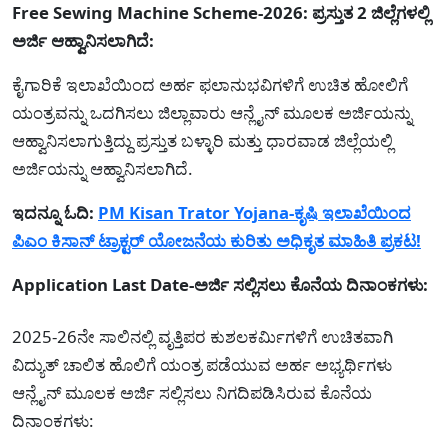
Free Sewing
Machine Scheme-2026: ಪ್ರಸ್ತುತ 2 ಜಿಲ್ಲೆಗಳಲ್ಲಿ
ಅರ್ಜಿ ಆಹ್ವಾನಿಸಲಾಗಿದೆ:
ಕೈಗಾರಿಕೆ ಇಲಾಖೆಯಿಂದ ಅರ್ಹ ಫಲಾನುಭವಿಗಳಿಗೆ ಉಚಿತ ಹೋಲಿಗೆ
ಯಂತ್ರವನ್ನು ಒದಗಿಸಲು ಜಿಲ್ಲಾವಾರು ಆನ್ಲೈನ್ ಮೂಲಕ ಅರ್ಜಿಯನ್ನು
ಆಹ್ವಾನಿಸಲಾಗುತ್ತಿದ್ದು ಪ್ರಸ್ತುತ ಬಳ್ಳಾರಿ ಮತ್ತು ಧಾರವಾಡ ಜಿಲ್ಲೆಯಲ್ಲಿ
ಅರ್ಜಿಯನ್ನು ಆಹ್ವಾನಿಸಲಾಗಿದೆ.
ಇದನ್ನೂ ಓದಿ:
PM Kisan Trator Yojana-ಕೃಷಿ ಇಲಾಖೆಯಿಂದ
ಪಿಎಂ ಕಿಸಾನ್ ಟ್ರಾಕ್ಟರ್ ಯೋಜನೆಯ ಕುರಿತು ಅಧಿಕೃತ ಮಾಹಿತಿ ಪ್ರಕಟ!
Application Last Date-ಅರ್ಜಿ ಸಲ್ಲಿಸಲು ಕೊನೆಯ ದಿನಾಂಕಗಳು:
2025-26ನೇ ಸಾಲಿನಲ್ಲಿ ವೃತ್ತಿಪರ ಕುಶಲಕರ್ಮಿಗಳಿಗೆ ಉಚಿತವಾಗಿ
ವಿದ್ಯುತ್‌ ಚಾಲಿತ ಹೊಲಿಗೆ ಯಂತ್ರ ಪಡೆಯುವ ಅರ್ಹ ಅಭ್ಯರ್ಥಿಗಳು
ಆನ್ಲೈನ್ ಮೂಲಕ ಅರ್ಜಿ ಸಲ್ಲಿಸಲು ನಿಗದಿಪಡಿಸಿರುವ ಕೊನೆಯ
ದಿನಾಂಕಗಳು: