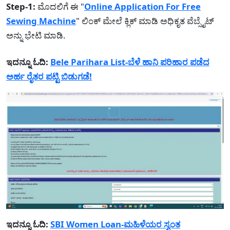
Step-1:
ಮೊದಲಿಗೆ ಈ "
Online Application For Free
Sewing Machine
" ಲಿಂಕ್ ಮೇಲೆ ಕ್ಲಿಕ್ ಮಾಡಿ ಅಧಿಕೃತ ವೆಬ್ಸೈಟ್
ಅನ್ನು ಭೇಟಿ ಮಾಡಿ.
ಇದನ್ನೂ ಓದಿ:
Bele Parihara List-ಬೆಳೆ ಹಾನಿ ಪರಿಹಾರ ಪಡೆದ
ಅರ್ಹ ರೈತರ ಪಟ್ಟಿ ಬಿಡುಗಡೆ!
ಇದನ್ನೂ ಓದಿ:
SBI Women Loan-ಮಹಿಳೆಯರ ಸ್ವಂತ