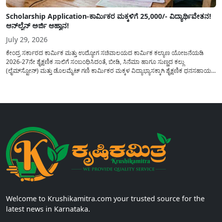
Scholarship Application-ಕಾರ್ಮಿಕರ ಮಕ್ಕಳಿಗೆ 25,000/- ವಿದ್ಯಾರ್ಥಿವೇತನ!
ಆನ್‍ಲೈನ್ ಅರ್ಜಿ ಆಹ್ವಾನ!
July 29, 2026
ಕೇಂದ್ರ ಸರ್ಕಾರದ ಕಾರ್ಮಿಕ ಮತ್ತು ಉದ್ಯೋಗ ಸಚಿವಾಲಯದ ಕಾರ್ಮಿಕ ಕಲ್ಯಾಣ ಯೋಜನೆಯಡಿ
2026-27ನೇ ಶೈಕ್ಷಣಿಕ ಸಾಲಿಗೆ ಸಂಬಂಧಿಸಿದಂತೆ, ಬೀಡಿ, ಸಿನೆಮಾ ಹಾಗೂ ಸುಣ್ಣದ ಕಲ್ಲು
(ಲೈಮ್‍ಸ್ಟೋನ್) ಮತ್ತು ಡೊಲಮೈಟ್ ಗಣಿ ಕಾರ್ಮಿಕರ ಮಕ್ಕಳ ವಿದ್ಯಾಭ್ಯಾಸಕ್ಕಾಗಿ ಶೈಕ್ಷಣಿಕ ಧನಸಹಾಯ/
ವಿದ್ಯಾರ್ಥಿವೇತನ(Scholaship Online Application) ನೀಡಲು ಆನ್‍ಲೈನ್ ಮೂಲಕ ಅರ್ಜಿಗಳನ್ನು
ಆಹ್ವಾನಿಸಿದೆ. ಈ ಬಾರಿಯ ವಿದ್ಯಾರ್ಥಿವೇತನ ಯೋಜನೆಯು 1ನೇ ತರಗತಿಯ...
Welcome to Krushikamitra.com your trusted source for the
latest news in Karnataka.