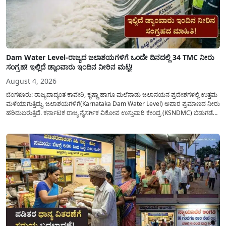
Dam Water Level-ರಾಜ್ಯದ ಜಲಾಶಯಗಳಿಗೆ ಒಂದೇ ದಿನದಲ್ಲಿ 34 TMC ನೀರು
ಸಂಗ್ರಹ! ಇಲ್ಲಿದೆ ಡ್ಯಾಂವಾರು ಇಂದಿನ ನೀರಿನ ಮಟ್ಟ!
August 4, 2026
ಬೆಂಗಳೂರು: ರಾಜ್ಯದಾದ್ಯಂತ ಕಾವೇರಿ, ಕೃಷ್ಣಾ ಹಾಗೂ ಮಲೆನಾಡು ಜಲಾನಯನ ಪ್ರದೇಶಗಳಲ್ಲಿ ಉತ್ತಮ
ಮಳೆಯಾಗುತ್ತಿದ್ದು, ಜಲಾಶಯಗಳಿಗೆ(Karnataka Dam Water Level) ಅಪಾರ ಪ್ರಮಾಣದ ನೀರು
ಹರಿದುಬರುತ್ತಿದೆ. ಕರ್ನಾಟಕ ರಾಜ್ಯ ನೈಸರ್ಗಿಕ ವಿಕೋಪ ಉಸ್ತುವಾರಿ ಕೇಂದ್ರ (KSNDMC) ಬಿಡುಗಡೆ
ಮಾಡಿರುವ ಆಗಸ್ಟ್ 04, 2026ರ ವರದಿಯಂತೆ, ರಾಜ್ಯದ ಪ್ರಮುಖ 14 ಜಲಾಶಯಗಳಿಗೆ ಒಂದೇ
ದಿನದಲ್ಲಿ ಬರೋಬ್ಬರಿ 34.8 TMC...