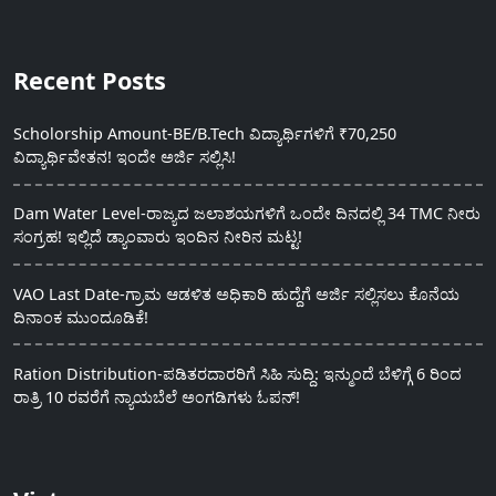
Recent Posts
Scholorship Amount-BE/B.Tech ವಿದ್ಯಾರ್ಥಿಗಳಿಗೆ ₹70,250
ವಿದ್ಯಾರ್ಥಿವೇತನ! ಇಂದೇ ಅರ್ಜಿ ಸಲ್ಲಿಸಿ!
Dam Water Level-ರಾಜ್ಯದ ಜಲಾಶಯಗಳಿಗೆ ಒಂದೇ ದಿನದಲ್ಲಿ 34 TMC ನೀರು
ಸಂಗ್ರಹ! ಇಲ್ಲಿದೆ ಡ್ಯಾಂವಾರು ಇಂದಿನ ನೀರಿನ ಮಟ್ಟ!
VAO Last Date-ಗ್ರಾಮ ಆಡಳಿತ ಅಧಿಕಾರಿ ಹುದ್ದೆಗೆ ಅರ್ಜಿ ಸಲ್ಲಿಸಲು ಕೊನೆಯ
ದಿನಾಂಕ ಮುಂದೂಡಿಕೆ!
Ration Distribution-ಪಡಿತರದಾರರಿಗೆ ಸಿಹಿ ಸುದ್ದಿ: ಇನ್ಮುಂದೆ ಬೆಳಿಗ್ಗೆ 6 ರಿಂದ
ರಾತ್ರಿ 10 ರವರೆಗೆ ನ್ಯಾಯಬೆಲೆ ಅಂಗಡಿಗಳು ಓಪನ್!