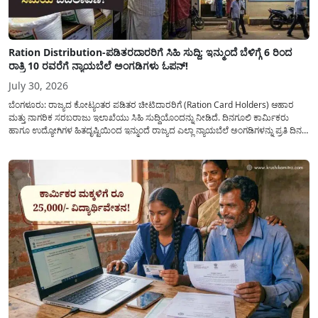
Ration Distribution-ಪಡಿತರದಾರರಿಗೆ ಸಿಹಿ ಸುದ್ದಿ: ಇನ್ಮುಂದೆ ಬೆಳಿಗ್ಗೆ 6 ರಿಂದ
ರಾತ್ರಿ 10 ರವರೆಗೆ ನ್ಯಾಯಬೆಲೆ ಅಂಗಡಿಗಳು ಓಪನ್!
July 30, 2026
ಬೆಂಗಳೂರು: ರಾಜ್ಯದ ಕೋಟ್ಯಂತರ ಪಡಿತರ ಚೀಟಿದಾರರಿಗೆ (Ration Card Holders) ಆಹಾರ
ಮತ್ತು ನಾಗರಿಕ ಸರಬರಾಜು ಇಲಾಖೆಯು ಸಿಹಿ ಸುದ್ದಿಯೊಂದನ್ನು ನೀಡಿದೆ. ದಿನಗೂಲಿ ಕಾರ್ಮಿಕರು
ಹಾಗೂ ಉದ್ಯೋಗಿಗಳ ಹಿತದೃಷ್ಟಿಯಿಂದ ಇನ್ಮುಂದೆ ರಾಜ್ಯದ ಎಲ್ಲಾ ನ್ಯಾಯಬೆಲೆ ಅಂಗಡಿಗಳನ್ನು ಪ್ರತಿ ದಿನ
ಬೆಳಿಗ್ಗೆ 6:00 ಗಂಟೆಯಿಂದ ರಾತ್ರಿ 10:00 ಗಂಟೆಯವರೆಗೆ ಕಡ್ಡಾಯವಾಗಿ ತೆರೆದಿಟ್ಟು ಪಡಿತರ ಧಾನ್ಯ
ವಿತರಿಸುವಂತೆ ಇಲಾಖೆಯ...