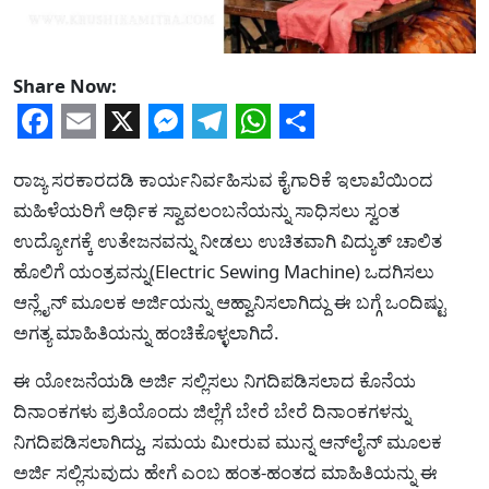
Share Now:
Facebook
Email
X
Messenger
Telegram
WhatsApp
Share
ರಾಜ್ಯ ಸರಕಾರದಡಿ ಕಾರ್ಯನಿರ್ವಹಿಸುವ ಕೈಗಾರಿಕೆ ಇಲಾಖೆಯಿಂದ
ಮಹಿಳೆಯರಿಗೆ ಆರ್ಥಿಕ ಸ್ವಾವಲಂಬನೆಯನ್ನು ಸಾಧಿಸಲು ಸ್ವಂತ
ಉದ್ಯೋಗಕ್ಕೆ ಉತೇಜನವನ್ನು ನೀಡಲು ಉಚಿತವಾಗಿ ವಿದ್ಯುತ್‌ ಚಾಲಿತ
ಹೊಲಿಗೆ ಯಂತ್ರವನ್ನು(Electric Sewing Machine) ಒದಗಿಸಲು
ಆನ್ಲೈನ್ ಮೂಲಕ ಅರ್ಜಿಯನ್ನು ಆಹ್ವಾನಿಸಲಾಗಿದ್ದು ಈ ಬಗ್ಗೆ ಒಂದಿಷ್ಟು
ಅಗತ್ಯ ಮಾಹಿತಿಯನ್ನು ಹಂಚಿಕೊಳ್ಳಲಾಗಿದೆ.
ಈ ಯೋಜನೆಯಡಿ ಅರ್ಜಿ ಸಲ್ಲಿಸಲು ನಿಗದಿಪಡಿಸಲಾದ ಕೊನೆಯ
ದಿನಾಂಕಗಳು ಪ್ರತಿಯೊಂದು ಜಿಲ್ಲೆಗೆ ಬೇರೆ ಬೇರೆ ದಿನಾಂಕಗಳನ್ನು
ನಿಗದಿಪಡಿಸಲಾಗಿದ್ದು, ಸಮಯ ಮೀರುವ ಮುನ್ನ ಆನ್‌ಲೈನ್ ಮೂಲಕ
ಅರ್ಜಿ ಸಲ್ಲಿಸುವುದು ಹೇಗೆ ಎಂಬ ಹಂತ-ಹಂತದ ಮಾಹಿತಿಯನ್ನು ಈ