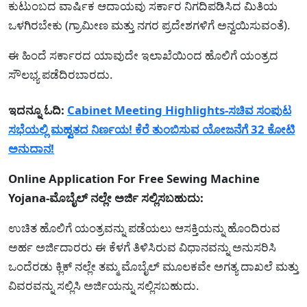
ಕುಟುಂಬದ ವಾರ್ಷಿಕ ಆದಾಯವು ಸರ್ಕಾರ ನಿಗದಿಪಡಿಸಿದ ಮಿತಿಯ
ಒಳಗಿರಬೇಕು (ಗ್ರಾಮೀಣ ಮತ್ತು ನಗರ ಪ್ರದೇಶಗಳಿಗೆ ಅನ್ವಯಿಸುವಂತೆ).
ಈ ಹಿಂದೆ ಸರ್ಕಾರದ ಯಾವುದೇ ಇಲಾಖೆಯಿಂದ ಹೊಲಿಗೆ ಯಂತ್ರದ
ಸೌಲಭ್ಯ ಪಡೆದಿರಬಾರದು.
ಇದನ್ನೂ ಓದಿ:
Cabinet Meeting Highlights-ಸಚಿವ ಸಂಪುಟ
ಸಭೆಯಲ್ಲಿ ಮಹ್ವತದ ನಿರ್ಣಯ! ಕೆರೆ ತುಂಬಿಸುವ ಯೋಜನೆಗೆ 32 ಕೋಟಿ
ಅನುದಾನ!
Online Application For Free Sewing Machine
Yojana-ಮೊಬೈಲ್ ನಲ್ಲೇ ಅರ್ಜಿ ಸಲ್ಲಿಸಬಹುದು:
ಉಚಿತ ಹೊಲಿಗೆ ಯಂತ್ರವನ್ನು ಪಡೆಯಲು ಆಸಕ್ತಿಯನ್ನು ಹೊಂದಿರುವ
ಅರ್ಹ ಅರ್ಜಿದಾರರು ಈ ಕೆಳಗೆ ತಿಳಿಸಿರುವ ವಿಧಾನವನ್ನು ಅನುಸರಿಸಿ
ಒಂದೆರಡು ಕ್ಲಿಕ್ ನಲ್ಲೇ ತಮ್ಮ ಮೊಬೈಲ್ ಮೂಲಕವೇ ಅಗತ್ಯ ದಾಖಲೆ ಮತ್ತು
ವಿವರವನ್ನು ಸಲ್ಲಿಸಿ ಅರ್ಜಿಯನ್ನು ಸಲ್ಲಿಸಬಹುದು.