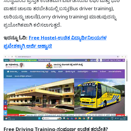
ಸಂಸ್ಥೆಯಿಂದ ಪ್ರಸ್ತುತ ಉಚಿತವಾಗಿ ಏರ್ಪಡಿಸಿರುವ ಲಘು ಮತ್ತು ಭಾರಿ
ವಾಹನ ಚಾಲನಾ ತರಬೇತಿಯಲ್ಲಿ ಬಸ್ಸು(Bus driver training),
ಲಾರಿಯನ್ನು ಚಾಲನೆ(Lorry driving training) ಮಾಡುವುದನ್ನು
ಪ್ರಯೋಗಿಕವಾಗಿ ಕಲಿಸಲಾಗುತ್ತದೆ.
ಇದನ್ನೂ ಓದಿ:
Free Hostel-ಉಚಿತ ವಿದ್ಯಾರ್ಥಿನಿಲಯಗಳ
ಪ್ರವೇಶಕ್ಕಾಗಿ ಅರ್ಜಿ ಆಹ್ವಾನ!
Free Driving Training-ಸಂಪೂರ್ಣ ಉಚಿತ ತರಬೇತಿ?