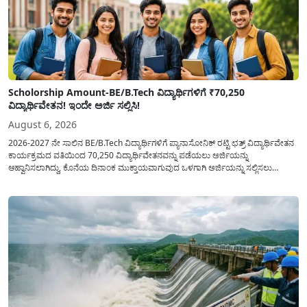
Scholorship Amount-BE/B.Tech ವಿದ್ಯಾರ್ಥಿಗಳಿಗೆ ₹70,250
ವಿದ್ಯಾರ್ಥಿವೇತನ! ಇಂದೇ ಅರ್ಜಿ ಸಲ್ಲಿಸಿ!
August 6, 2026
2026-2027 ನೇ ಸಾಲಿನ BE/B.Tech ವಿದ್ಯಾರ್ಥಿಗಳಿಗೆ ಪ್ಯಾನಾಸೋನಿಕ್ ರಟ್ಟಿ ಛತ್ರ್ ವಿದ್ಯಾರ್ಥಿವೇತನ
ಕಾರ್ಯಕ್ರಮದ ವತಿಯಿಂದ 70,250 ವಿದ್ಯಾರ್ಥಿವೇತನವನ್ನು ಪಡೆಯಲು ಅರ್ಜಿಯನ್ನು
ಆಹ್ವಾನಿಸಲಾಗಿದ್ದು, ಕೊನೆಯ ದಿನಾಂಕ ಮುಕ್ತಾಯವಾಗುವುದ ಒಳಗಾಗಿ ಅರ್ಜಿಯನ್ನು ಸಲ್ಲಿಸಲು
ಕೋರಿದೆ. ಆರ್ಥಿಕವಾಗಿ ಹಿಂದುಳಿದ ಹಾಗೂ ಬಡ ಕುಟುಂಬ ವರ್ಗದ ವಿದ್ಯಾರ್ಥಿಗಳು ಅವರ ಮುಂದಿನ
ಶಿಕ್ಷಣವನ್ನು ಮುಂದುವರಿಸಲು ಯಾವುದೇ ಅಡಚಣೆಯಾಗದಂತೆ ನೋಡಿಕೊಳ್ಳಲು ಈ ಯೋಜನೆಯನ್ನು
ಜಾರಿಗೆ...