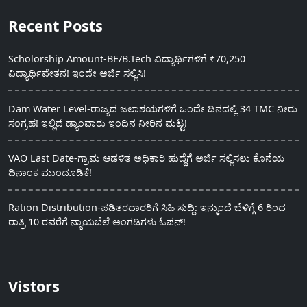
Recent Posts
Scholorship Amount-BE/B.Tech ವಿದ್ಯಾರ್ಥಿಗಳಿಗೆ ₹70,250
ವಿದ್ಯಾರ್ಥಿವೇತನ! ಇಂದೇ ಅರ್ಜಿ ಸಲ್ಲಿಸಿ!
Dam Water Level-ರಾಜ್ಯದ ಜಲಾಶಯಗಳಿಗೆ ಒಂದೇ ದಿನದಲ್ಲಿ 34 TMC ನೀರು
ಸಂಗ್ರಹ! ಇಲ್ಲಿದೆ ಡ್ಯಾಂವಾರು ಇಂದಿನ ನೀರಿನ ಮಟ್ಟ!
VAO Last Date-ಗ್ರಾಮ ಆಡಳಿತ ಅಧಿಕಾರಿ ಹುದ್ದೆಗೆ ಅರ್ಜಿ ಸಲ್ಲಿಸಲು ಕೊನೆಯ
ದಿನಾಂಕ ಮುಂದೂಡಿಕೆ!
Ration Distribution-ಪಡಿತರದಾರರಿಗೆ ಸಿಹಿ ಸುದ್ದಿ: ಇನ್ಮುಂದೆ ಬೆಳಿಗ್ಗೆ 6 ರಿಂದ
ರಾತ್ರಿ 10 ರವರೆಗೆ ನ್ಯಾಯಬೆಲೆ ಅಂಗಡಿಗಳು ಓಪನ್!
Vistors