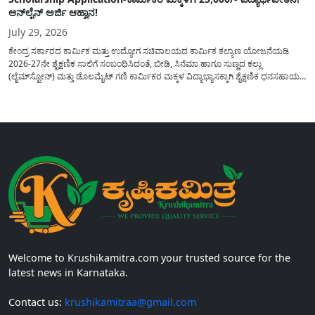
ಆನ್‍ಲೈನ್ ಅರ್ಜಿ ಆಹ್ವಾನ!
July 29, 2026
ಕೇಂದ್ರ ಸರ್ಕಾರದ ಕಾರ್ಮಿಕ ಮತ್ತು ಉದ್ಯೋಗ ಸಚಿವಾಲಯದ ಕಾರ್ಮಿಕ ಕಲ್ಯಾಣ ಯೋಜನೆಯಡಿ
2026-27ನೇ ಶೈಕ್ಷಣಿಕ ಸಾಲಿಗೆ ಸಂಬಂಧಿಸಿದಂತೆ, ಬೀಡಿ, ಸಿನೆಮಾ ಹಾಗೂ ಸುಣ್ಣದ ಕಲ್ಲು
(ಲೈಮ್‍ಸ್ಟೋನ್) ಮತ್ತು ಡೊಲಮೈಟ್ ಗಣಿ ಕಾರ್ಮಿಕರ ಮಕ್ಕಳ ವಿದ್ಯಾಭ್ಯಾಸಕ್ಕಾಗಿ ಶೈಕ್ಷಣಿಕ ಧನಸಹಾಯ/
ವಿದ್ಯಾರ್ಥಿವೇತನ(Scholaship Online Application) ನೀಡಲು ಆನ್‍ಲೈನ್ ಮೂಲಕ ಅರ್ಜಿಗಳನ್ನು
ಆಹ್ವಾನಿಸಿದೆ. ಈ ಬಾರಿಯ ವಿದ್ಯಾರ್ಥಿವೇತನ ಯೋಜನೆಯು 1ನೇ ತರಗತಿಯ...
Welcome to Krushikamitra.com your trusted source for the
latest news in Karnataka.
Contact us:
krushikamitraa@gmail.com