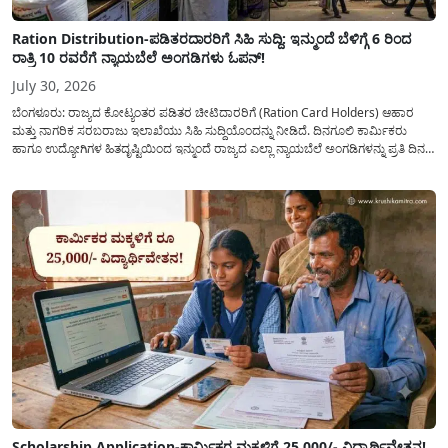
Ration Distribution-ಪಡಿತರದಾರರಿಗೆ ಸಿಹಿ ಸುದ್ದಿ: ಇನ್ಮುಂದೆ ಬೆಳಿಗ್ಗೆ 6 ರಿಂದ
ರಾತ್ರಿ 10 ರವರೆಗೆ ನ್ಯಾಯಬೆಲೆ ಅಂಗಡಿಗಳು ಓಪನ್!
July 30, 2026
ಬೆಂಗಳೂರು: ರಾಜ್ಯದ ಕೋಟ್ಯಂತರ ಪಡಿತರ ಚೀಟಿದಾರರಿಗೆ (Ration Card Holders) ಆಹಾರ
ಮತ್ತು ನಾಗರಿಕ ಸರಬರಾಜು ಇಲಾಖೆಯು ಸಿಹಿ ಸುದ್ದಿಯೊಂದನ್ನು ನೀಡಿದೆ. ದಿನಗೂಲಿ ಕಾರ್ಮಿಕರು
ಹಾಗೂ ಉದ್ಯೋಗಿಗಳ ಹಿತದೃಷ್ಟಿಯಿಂದ ಇನ್ಮುಂದೆ ರಾಜ್ಯದ ಎಲ್ಲಾ ನ್ಯಾಯಬೆಲೆ ಅಂಗಡಿಗಳನ್ನು ಪ್ರತಿ ದಿನ
ಬೆಳಿಗ್ಗೆ 6:00 ಗಂಟೆಯಿಂದ ರಾತ್ರಿ 10:00 ಗಂಟೆಯವರೆಗೆ ಕಡ್ಡಾಯವಾಗಿ ತೆರೆದಿಟ್ಟು ಪಡಿತರ ಧಾನ್ಯ
ವಿತರಿಸುವಂತೆ ಇಲಾಖೆಯ...
Scholarship Application-ಕಾರ್ಮಿಕರ ಮಕ್ಕಳಿಗೆ 25,000/- ವಿದ್ಯಾರ್ಥಿವೇತನ!