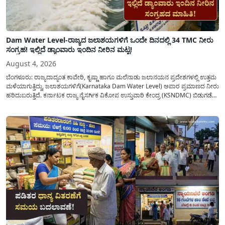
Dam Water Level-ರಾಜ್ಯದ ಜಲಾಶಯಗಳಿಗೆ ಒಂದೇ ದಿನದಲ್ಲಿ 34 TMC ನೀರು
ಸಂಗ್ರಹ! ಇಲ್ಲಿದೆ ಡ್ಯಾಂವಾರು ಇಂದಿನ ನೀರಿನ ಮಟ್ಟ!
August 4, 2026
ಬೆಂಗಳೂರು: ರಾಜ್ಯದಾದ್ಯಂತ ಕಾವೇರಿ, ಕೃಷ್ಣಾ ಹಾಗೂ ಮಲೆನಾಡು ಜಲಾನಯನ ಪ್ರದೇಶಗಳಲ್ಲಿ ಉತ್ತಮ
ಮಳೆಯಾಗುತ್ತಿದ್ದು, ಜಲಾಶಯಗಳಿಗೆ(Karnataka Dam Water Level) ಅಪಾರ ಪ್ರಮಾಣದ ನೀರು
ಹರಿದುಬರುತ್ತಿದೆ. ಕರ್ನಾಟಕ ರಾಜ್ಯ ನೈಸರ್ಗಿಕ ವಿಕೋಪ ಉಸ್ತುವಾರಿ ಕೇಂದ್ರ (KSNDMC) ಬಿಡುಗಡೆ
ಮಾಡಿರುವ ಆಗಸ್ಟ್ 04, 2026ರ ವರದಿಯಂತೆ, ರಾಜ್ಯದ ಪ್ರಮುಖ 14 ಜಲಾಶಯಗಳಿಗೆ ಒಂದೇ
ದಿನದಲ್ಲಿ ಬರೋಬ್ಬರಿ 34.8 TMC...