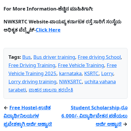
For More Information-ಹೆಚ್ಚಿನ ಮಾಹಿತಿಗಾಗಿ:
NWKSRTC Website-ವಾಯವ್ಯ ಕರ್ನಾಟಕ ರಸ್ತೆ ಸಾರಿಗೆ ಸಂಸ್ಥೆಯ
ಅಧಿಕೃತ ವೆಬ್ಸೈಟ್-
Click Here
Tags:
Bus
,
Bus driver training
,
Free driving School
,
Free Driving Training
,
Free Vehicle Training
,
Free
Vehicle Training 2025
,
karnataka
,
KSRTC
,
Lorry
,
Lorry driving training
,
NWKSRTC
,
uchita vahana
tarabeti
,
ವಾಹನ ಚಾಲನಾ ತರಬೇತಿ
←
Free Hostel-ಉಚಿತ
Student Scholarship-ರೂ
ವಿದ್ಯಾರ್ಥಿನಿಲಯಗಳ
6,000/- ವಿದ್ಯಾರ್ಥಿವೇತನ ಪಡೆಯಲು
ಪ್ರವೇಶಕ್ಕಾಗಿ ಅರ್ಜಿ ಆಹ್ವಾನ!
ಅರ್ಜಿ ಆಹ್ವಾನ!
→