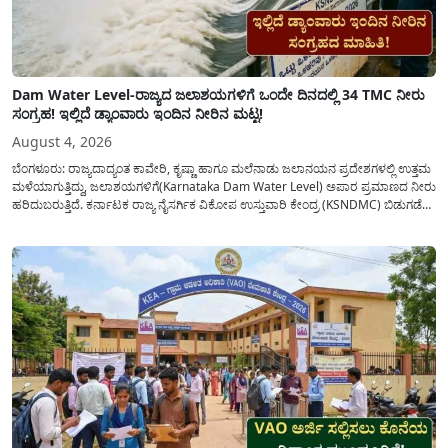
Dam Water Level-ರಾಜ್ಯದ ಜಲಾಶಯಗಳಿಗೆ ಒಂದೇ ದಿನದಲ್ಲಿ 34 TMC ನೀರು
ಸಂಗ್ರಹ! ಇಲ್ಲಿದೆ ಡ್ಯಾಂವಾರು ಇಂದಿನ ನೀರಿನ ಮಟ್ಟ!
August 4, 2026
ಬೆಂಗಳೂರು: ರಾಜ್ಯದಾದ್ಯಂತ ಕಾವೇರಿ, ಕೃಷ್ಣಾ ಹಾಗೂ ಮಲೆನಾಡು ಜಲಾನಯನ ಪ್ರದೇಶಗಳಲ್ಲಿ ಉತ್ತಮ
ಮಳೆಯಾಗುತ್ತಿದ್ದು, ಜಲಾಶಯಗಳಿಗೆ(Karnataka Dam Water Level) ಅಪಾರ ಪ್ರಮಾಣದ ನೀರು
ಹರಿದುಬರುತ್ತಿದೆ. ಕರ್ನಾಟಕ ರಾಜ್ಯ ನೈಸರ್ಗಿಕ ವಿಕೋಪ ಉಸ್ತುವಾರಿ ಕೇಂದ್ರ (KSNDMC) ಬಿಡುಗಡೆ
ಮಾಡಿರುವ ಆಗಸ್ಟ್ 04, 2026ರ ವರದಿಯಂತೆ, ರಾಜ್ಯದ ಪ್ರಮುಖ 14 ಜಲಾಶಯಗಳಿಗೆ ಒಂದೇ
ದಿನದಲ್ಲಿ ಬರೋಬ್ಬರಿ 34.8 TMC...