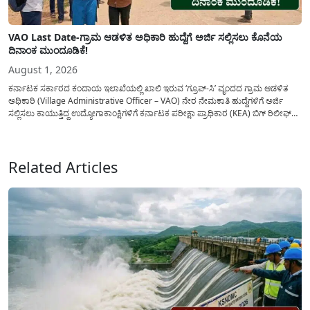
VAO Last Date-ಗ್ರಾಮ ಆಡಳಿತ ಅಧಿಕಾರಿ ಹುದ್ದೆಗೆ ಅರ್ಜಿ ಸಲ್ಲಿಸಲು ಕೊನೆಯ
ದಿನಾಂಕ ಮುಂದೂಡಿಕೆ!
August 1, 2026
ಕರ್ನಾಟಕ ಸರ್ಕಾರದ ಕಂದಾಯ ಇಲಾಖೆಯಲ್ಲಿ ಖಾಲಿ ಇರುವ ‘ಗ್ರೂಪ್-ಸಿ’ ವೃಂದದ ಗ್ರಾಮ ಆಡಳಿತ
ಅಧಿಕಾರಿ (Village Administrative Officer – VAO) ನೇರ ನೇಮಕಾತಿ ಹುದ್ದೆಗಳಿಗೆ ಅರ್ಜಿ
ಸಲ್ಲಿಸಲು ಕಾಯುತ್ತಿದ್ದ ಉದ್ಯೋಗಾಕಾಂಕ್ಷಿಗಳಿಗೆ ಕರ್ನಾಟಕ ಪರೀಕ್ಷಾ ಪ್ರಾಧಿಕಾರ (KEA) ಬಿಗ್ ರಿಲೀಫ್
ನೀಡಿದೆ. ಅರ್ಜಿ ಸಲ್ಲಿಕೆಯ ಅವಧಿಯನ್ನು ವಿಸ್ತರಿಸಿ ಅಧಿಕೃತ ಪ್ರಕಟಣೆ ಹೊರಡಿಸಿದ್ದು, ಇದುವರೆಗೆ ಅರ್ಜಿ
ಸಲ್ಲಿಸಲು...
Related Articles