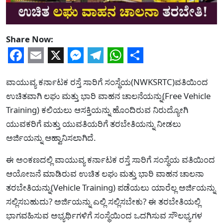
Share Now:
Facebook
Email
X
Messenger
Telegram
WhatsApp
Share
ವಾಯುವ್ಯ ಕರ್ನಾಟಕ ರಸ್ತೆ ಸಾರಿಗೆ ಸಂಸ್ಥೆಯ(NWKSRTC)ವತಿಯಿಂದ
ಉಚಿತವಾಗಿ ಲಘು ಮತ್ತು ಭಾರಿ ವಾಹನ ಚಾಲನೆಯನ್ನು(Free Vehicle
Training) ಕಲಿಯಲು ಆಸಕ್ತಿಯನ್ನು ಹೊಂದಿರುವ ನಿರುದ್ಯೋಗಿ
ಯುವಕರಿಗೆ ಮತ್ತು ಯುವತಿಯರಿಗೆ ತರಬೇತಿಯನ್ನು ನೀಡಲು
ಅರ್ಜಿಯನ್ನು ಆಹ್ವಾನಿಸಲಾಗಿದೆ.
ಈ ಅಂಕಣದಲ್ಲಿ ವಾಯುವ್ಯ ಕರ್ನಾಟಕ ರಸ್ತೆ ಸಾರಿಗೆ ಸಂಸ್ಥೆಯ ವತಿಯಿಂದ
ಆಯೋಜನೆ ಮಾಡಿರುವ ಉಚಿತ ಲಘು ಮತ್ತು ಭಾರಿ ವಾಹನ ಚಾಲನಾ
ತರಬೇತಿಯನ್ನು(Vehicle Training) ಪಡೆಯಲು ಯಾರೆಲ್ಲ ಅರ್ಜಿಯನ್ನು
ಸಲ್ಲಿಸಬಹುದು? ಅರ್ಜಿಯನ್ನು ಎಲ್ಲಿ ಸಲ್ಲಿಸಬೇಕು? ಈ ತರಬೇತಿಯಲ್ಲಿ
ಭಾಗವಹಿಸುವ ಅಭ್ಯರ್ಥಿಗಳಿಗೆ ಸಂಸ್ಥೆಯಿಂದ ಒದಗಿಸುವ ಸೌಲಭ್ಯಗಳ