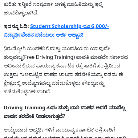
ಕುರಿತು ಇನ್ನಿತರೆ ಸಂಪೂರ್ಣ ಅಗತ್ಯ ಮಾಹಿತಿಯನ್ನು ಇಲ್ಲಿ
ಹಂಚಿಕೊಳ್ಳಲಾಗಿದೆ.
ಇದನ್ನೂ ಓದಿ:
Student Scholarship-ರೂ 6,000/-
ವಿದ್ಯಾರ್ಥಿವೇತನ ಪಡೆಯಲು ಅರ್ಜಿ ಆಹ್ವಾನ!
ನಿರುದ್ಯೋಗಿ ಯುವಕರಿಗೆ ಮತ್ತು ಯುವತಿಯರು ಯಾವುದೇ
ಶುಲ್ಕವನ್ನು(Free Driving Training) ಪಾವತಿ ಮಾಡದೇ ಸರ್ಕಾರದ
ಅದೀನದಲ್ಲಿರುವ ವಾಯುವ್ಯ ಕರ್ನಾಟಕ ರಸ್ತೆ ಸಾರಿಗೆ ಸಂಸ್ಥೆಯಿಂದ
ಉತ್ತಮ ಗುಣಮಟ್ಟದ ವಾಹನ ಚಾಲನಾ ತರಬೇತಿಯನ್ನು ಪಡೆದು ಈ
ಕ್ಷೇತ್ರದಲ್ಲಿ ಉದ್ಯೋಗವನ್ನು ಪಡೆದುಕೊಳ್ಳಲು ಕೌಶಲ್ಯವನ್ನು
ಪಡೆದುಕೊಳ್ಳಬಹುದಾಗಿದೆ.
Driving Training-ಲಘು ಮತ್ತು ಭಾರಿ ವಾಹನ ಅದರೆ ಯಾವೆಲ್ಲ
ವಾಹನ ತರಬೇತಿ ನೀಡಲಾಗುತ್ತದೆ?
ಆಯ್ಕೆಯಾದ ಅಭ್ಯರ್ಥಿಗಳಿಗೆ ವಾಯುವ್ಯ ಕರ್ನಾಟಕ ರಸ್ತೆ ಸಾರಿಗೆ