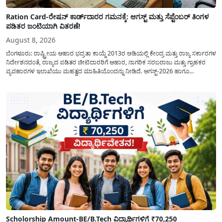
Ration Card-ರೇಷನ್ ಕಾರ್ಡ್‍ದಾರರ ಗಮನಕ್ಕೆ: ಆಗಸ್ಟ್ ಮತ್ತು ಸೆಪ್ಟೆಂಬರ್ ತಿಂಗಳ
ಪಡಿತರ ಜಂಟಿಯಾಗಿ ವಿತರಣೆ!
August 8, 2026
ಬೆಂಗಳೂರು: ರಾಷ್ಟ್ರೀಯ ಆಹಾರ ಭದ್ರತಾ ಕಾಯ್ದೆ 2013ರ ಅಡಿಯಲ್ಲಿ ಕೇಂದ್ರ ಮತ್ತು ರಾಜ್ಯ ಸರ್ಕಾರಗಳ
ನಿರ್ದೇಶನದಂತೆ, ರಾಜ್ಯದ ಪಡಿತರ ಚೀಟಿದಾರರಿಗೆ ಆಹಾರ, ನಾಗರಿಕ ಸರಬರಾಜು ಮತ್ತು ಗ್ರಾಹಕರ
ವ್ಯವಹಾರಗಳ ಇಲಾಖೆಯು ಮಹತ್ವದ ಮಾಹಿತಿಯೊಂದನ್ನು ನೀಡಿದೆ. ಆಗಸ್ಟ್-2026 ಹಾಗೂ
ಸೆಪ್ಟೆಂಬರ್-2026 ಈ ಎರಡೂ ತಿಂಗಳ ಆಹಾರ ಧಾನ್ಯಗಳ ವಿತರಣೆಯನ್ನು ಆಗಸ್ಟ್ ಮಾಹೆಯಲ್ಲೇ ಒಟ್ಟಿಗೆ
(ಜಂಟಿಯಾಗಿ) ನೀಡಲು ನಿರ್ಧರಿಸಲಾಗಿದೆ....
Scholorship Amount-BE/B.Tech ವಿದ್ಯಾರ್ಥಿಗಳಿಗೆ ₹70,250