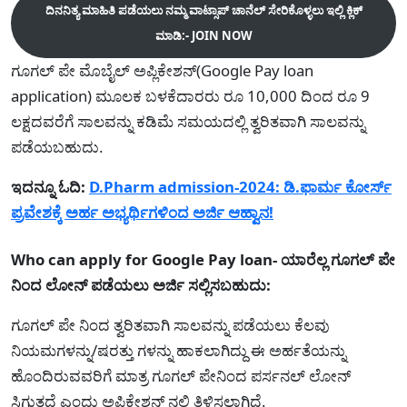
ದಿನನಿತ್ಯ ಮಾಹಿತಿ ಪಡೆಯಲು ನಮ್ಮ ವಾಟ್ಸಾಪ್ ಚಾನೆಲ್ ಸೇರಿಕೊಳ್ಳಲು ಇಲ್ಲಿ ಕ್ಲಿಕ್
ಮಾಡಿ:- JOIN NOW
ಗೂಗಲ್ ಪೇ ಮೊಬೈಲ್ ಅಪ್ಲಿಕೇಶನ್(Google Pay loan
application) ಮೂಲಕ ಬಳಕೆದಾರರು ರೂ 10,000 ದಿಂದ ರೂ 9
ಲಕ್ಷದವರೆಗೆ ಸಾಲವನ್ನು ಕಡಿಮೆ ಸಮಯದಲ್ಲಿ ತ್ವರಿತವಾಗಿ ಸಾಲವನ್ನು
ಪಡೆಯಬಹುದು.
ಇದನ್ನೂ ಓದಿ:
D.Pharm admission-2024: ಡಿ.ಫಾರ್ಮ ಕೋರ್ಸ್
ಪ್ರವೇಶಕ್ಕೆ ಅರ್ಹ ಅಭ್ಯರ್ಥಿಗಳಿಂದ ಅರ್ಜಿ ಆಹ್ವಾನ!
Who can apply for Google Pay loan- ಯಾರೆಲ್ಲ ಗೂಗಲ್ ಪೇ
ನಿಂದ ಲೋನ್ ಪಡೆಯಲು ಅರ್ಜಿ ಸಲ್ಲಿಸಬಹುದು:
ಗೂಗಲ್ ಪೇ ನಿಂದ ತ್ವರಿತವಾಗಿ ಸಾಲವನ್ನು ಪಡೆಯಲು ಕೆಲವು
ನಿಯಮಗಳನ್ನು/ಷರತ್ತು ಗಳನ್ನು ಹಾಕಲಾಗಿದ್ದು ಈ ಅರ್ಹತೆಯನ್ನು
ಹೊಂದಿರುವವರಿಗೆ ಮಾತ್ರ ಗೂಗಲ್ ಪೇನಿಂದ ಪರ್ಸನಲ್ ಲೋನ್
ಸಿಗುತ್ತದೆ ಎಂದು ಅಪ್ಲಿಕೇಶನ್ ನಲ್ಲಿ ತಿಳಿಸಲಾಗಿದೆ.