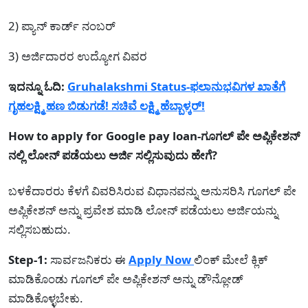
2) ಪ್ಯಾನ್ ಕಾರ್ಡ್ ನಂಬರ್
3) ಅರ್ಜಿದಾರರ ಉದ್ಯೋಗ ವಿವರ
ಇದನ್ನೂ ಓದಿ:
Gruhalakshmi Status-ಫಲಾನುಭವಿಗಳ ಖಾತೆಗೆ
ಗೃಹಲಕ್ಷ್ಮಿ ಹಣ ಬಿಡುಗಡೆ! ಸಚಿವೆ ಲಕ್ಷ್ಮಿ ಹೆಬ್ಬಾಳ್ಕರ್‌!
How to apply for Google pay loan-ಗೂಗಲ್ ಪೇ ಅಪ್ಲಿಕೇಶನ್
ನಲ್ಲಿ ಲೋನ್ ಪಡೆಯಲು ಅರ್ಜಿ ಸಲ್ಲಿಸುವುದು ಹೇಗೆ?
ಬಳಕೆದಾರರು ಕೆಳಗೆ ವಿವರಿಸಿರುವ ವಿಧಾನವನ್ನು ಅನುಸರಿಸಿ ಗೂಗಲ್ ಪೇ
ಅಪ್ಲಿಕೇಶನ್ ಅನ್ನು ಪ್ರವೇಶ ಮಾಡಿ ಲೋನ್ ಪಡೆಯಲು ಅರ್ಜಿಯನ್ನು
ಸಲ್ಲಿಸಬಹುದು.
Step-1:
ಸಾರ್ವಜನಿಕರು ಈ
Apply Now
ಲಿಂಕ್ ಮೇಲೆ ಕ್ಲಿಕ್
ಮಾಡಿಕೊಂಡು ಗೂಗಲ್ ಪೇ ಅಪ್ಲಿಕೇಶನ್ ಅನ್ನು ಡೌನ್ಲೋಡ್
ಮಾಡಿಕೊಳ್ಳಬೇಕು.