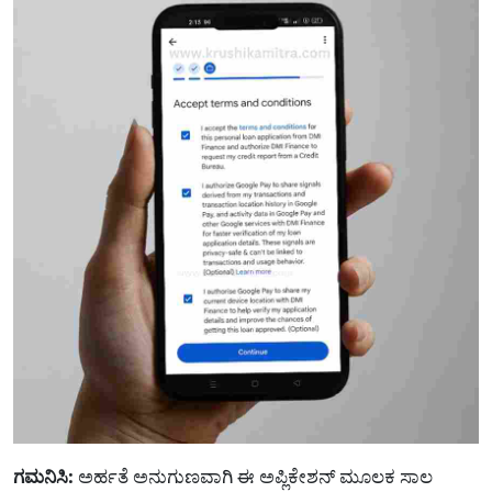
ಗಮನಿಸಿ:
ಅರ್ಹತೆ ಅನುಗುಣವಾಗಿ ಈ ಅಪ್ಲಿಕೇಶನ್ ಮೂಲಕ ಸಾಲ