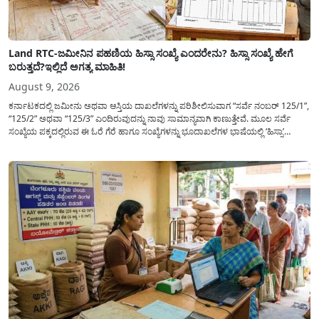
Land RTC-ಜಮೀನಿನ ಪಹಣಿಯ ಹಿಸ್ಸಾ ಸಂಖ್ಯೆ ಎಂದರೇನು? ಹಿಸ್ಸಾ ಸಂಖ್ಯೆ ಹೇಗೆ
ಬರುತ್ತದೆ?ಇಲ್ಲಿದೆ ಅಗತ್ಯ ಮಾಹಿತಿ!
August 9, 2026
ಕರ್ನಾಟಕದಲ್ಲಿ ಜಮೀನು ಅಥವಾ ಆಸ್ತಿಯ ದಾಖಲೆಗಳನ್ನು ಪರಿಶೀಲಿಸುವಾಗ “ಸರ್ವೆ ನಂಬರ್ 125/1”,
“125/2” ಅಥವಾ “125/3” ಎಂದಿರುವುದನ್ನು ನಾವು ಸಾಮಾನ್ಯ​ವಾಗಿ ಕಾಣುತ್ತೇವೆ. ಮೂಲ ಸರ್ವೆ
ಸಂಖ್ಯೆಯ ಪಕ್ಕದಲ್ಲಿರುವ ಈ ಓರೆ ಗೆರೆ ಹಾಗೂ ಸಂಖ್ಯೆಗಳನ್ನು ಭೂದಾಖಲೆಗಳ ಭಾಷೆಯಲ್ಲಿ ‘ಹಿಸ್ಸಾ’
(Hissa) ಅಥವಾ ಉಪ-ವಿಭಾಗ (Sub-Division) ಎಂದು ಕರೆಯಲಾಗುತ್ತದೆ. ಸಾಮಾನ್ಯ ಜನರಿಗೆ ಈ
ಸಂಖ್ಯೆಗಳ ಹಿಂದಿನ ಸಂಪೂರ್ಣ...