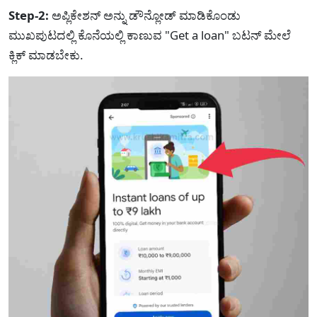
Step-2:
ಅಪ್ಲಿಕೇಶನ್ ಅನ್ನು ಡೌನ್ಲೋಡ್ ಮಾಡಿಕೊಂಡು
ಮುಖಪುಟದಲ್ಲಿ ಕೊನೆಯಲ್ಲಿ ಕಾಣುವ "Get a loan" ಬಟನ್ ಮೇಲೆ
ಕ್ಲಿಕ್ ಮಾಡಬೇಕು.