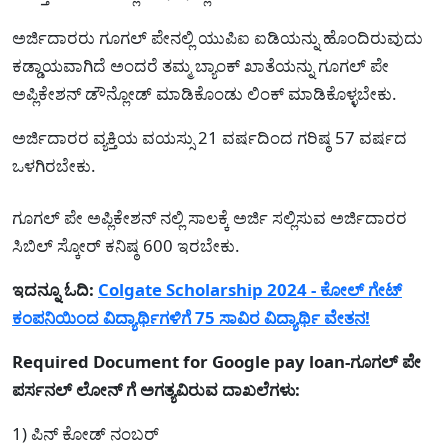
ಅರ್ಜಿದಾರರು ಗೂಗಲ್ ಪೇನಲ್ಲಿ ಯುಪಿಐ ಐಡಿಯನ್ನು ಹೊಂದಿರುವುದು
ಕಡ್ಡಾಯವಾಗಿದೆ ಅಂದರೆ ತಮ್ಮ ಬ್ಯಾಂಕ್ ಖಾತೆಯನ್ನು ಗೂಗಲ್ ಪೇ
ಅಪ್ಲಿಕೇಶನ್ ಡೌನ್ಲೋಡ್ ಮಾಡಿಕೊಂಡು ಲಿಂಕ್ ಮಾಡಿಕೊಳ್ಳಬೇಕು.
ಅರ್ಜಿದಾರರ ವ್ಯಕ್ತಿಯ ವಯಸ್ಸು 21 ವರ್ಷದಿಂದ ಗರಿಷ್ಠ 57 ವರ್ಷದ
ಒಳಗಿರಬೇಕು.
ಗೂಗಲ್ ಪೇ ಅಪ್ಲಿಕೇಶನ್ ನಲ್ಲಿ ಸಾಲಕ್ಕೆ ಅರ್ಜಿ ಸಲ್ಲಿಸುವ ಅರ್ಜಿದಾರರ
ಸಿಬಿಲ್ ಸ್ಕೋರ್ ಕನಿಷ್ಠ 600 ಇರಬೇಕು.
ಇದನ್ನೂ ಓದಿ:
Colgate Scholarship 2024 - ಕೋಲ್ ಗೇಟ್
ಕಂಪನಿಯಿಂದ ವಿದ್ಯಾರ್ಥಿಗಳಿಗೆ 75 ಸಾವಿರ ವಿದ್ಯಾರ್ಥಿ ವೇತನ!
Required Document for Google pay loan-ಗೂಗಲ್ ಪೇ
ಪರ್ಸನಲ್ ಲೋನ್ ಗೆ ಅಗತ್ಯವಿರುವ ದಾಖಲೆಗಳು:
1) ಪಿನ್ ಕೋಡ್ ನಂಬರ್