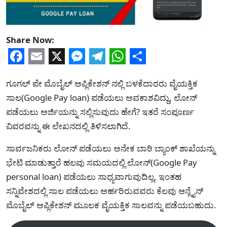
Share Now:
Facebook
Email
X
Messenger
Telegram
WhatsApp
Share
ಗೂಗಲ್ ಪೇ ಮೊಬೈಲ್ ಅಪ್ಲಿಕೇಶನ್ ನಲ್ಲಿ ಬಳಕೆದಾರರು ವೈಯಕ್ತಿಕ
ಸಾಲ(Google Pay loan) ಪಡೆಯಲು ಅವಕಾಶವಿದ್ದು, ಲೋನ್
ಪಡೆಯಲು ಅರ್ಜಿಯನ್ನು ಸಲ್ಲಿಸುವುದು ಹೇಗೆ? ಇತರೆ ಸಂಪೂರ್ಣ
ವಿವರವನ್ನು ಈ ಲೇಖನದಲ್ಲಿ ತಿಳಿಸಲಾಗಿದೆ.
ಸಾರ್ವಜನಿಕರು ಲೋನ್ ಪಡೆಯಲು ಅನೇಕ ಬಾರಿ ಬ್ಯಾಂಕ್ ಶಾಖೆಯನ್ನು
ಭೇಟಿ ಮಾಡುತ್ತಾರೆ ಹಲವು ಸಮಯದಲ್ಲಿ ಲೋನ್(Google Pay
personal loan) ಪಡೆಯಲು ಸಾಧ್ಯವಾಗುವುದಿಲ್ಲ, ಇಂತಹ
ಸನ್ನಿವೇಶದಲ್ಲಿ ಸಾಲ ಪಡೆಯಲು ಅರ್ಹರಿರುವವರು ಕೆಲವು ಆನ್ಲೈನ್
ಮೊಬೈಲ್ ಅಪ್ಲಿಕೇಶನ್ ಮೂಲಕ ವೈಯಕ್ತಿಕ ಸಾಲವನ್ನು ಪಡೆಯಬಹುದು.