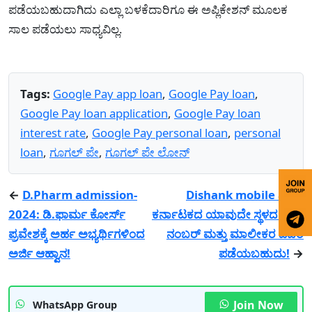
ಪಡೆಯಬಹುದಾಗಿದು ಎಲ್ಲಾ ಬಳಕೆದಾರಿಗೂ ಈ ಅಪ್ಲಿಕೇಶನ್ ಮೂಲಕ
ಸಾಲ ಪಡೆಯಲು ಸಾಧ್ಯವಿಲ್ಲ.
Tags:
Google Pay app loan
,
Google Pay loan
,
Google Pay loan application
,
Google Pay loan
interest rate
,
Google Pay personal loan
,
personal
loan
,
ಗೂಗಲ್ ಪೇ
,
ಗೂಗಲ್ ಪೇ ಲೋನ್
←
D.Pharm admission-
Dishank mobile app-
2024: ಡಿ.ಫಾರ್ಮ ಕೋರ್ಸ್
ಕರ್ನಾಟಕದ ಯಾವುದೇ ಸ್ಥಳದ ಸರ್ವೆ
ಪ್ರವೇಶಕ್ಕೆ ಅರ್ಹ ಅಭ್ಯರ್ಥಿಗಳಿಂದ
ನಂಬರ್ ಮತ್ತು ಮಾಲೀಕರ ವಿವರ
ಅರ್ಜಿ ಆಹ್ವಾನ!
ಪಡೆಯಬಹುದು!
→
Join Now
WhatsApp Group