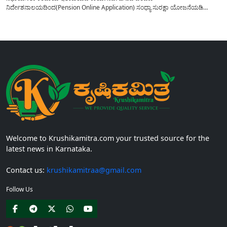
ನಿರ್ದೇಶನಾಲಯದಿಂದ(Pension Online Application) ಸಂಧ್ಯಾ ಸುರಕ್ಷಾ ಯೋಜನೆಯಡಿ
ಪಿಂಚಣಿಯನ್ನು ಪಡೆಯಲು ಅವಕಾಶವಿದ್ದು ಇದಕ್ಕಾಗಿ ಅರ್ಜಿ ಸಲ್ಲಿಸುವುದು ಹೇಗೆ ಎನ್ನುವ ಬಗ್ಗೆ
ಸಂಪೂರ್ಣ ಮಾಹಿತಿಯನ್ನು ಇಲ್ಲಿ ಪ್ರಕಟಿಸಲಾಗಿದೆ. ಅನೇಕ ಸಾರ್ವಜನಿಕರಿಗೆ ರಾಜ್ಯ ಮತ್ತು ಕೇಂದ್ರ
ಸರಕಾರದ ವಿವಿಧ...
Welcome to Krushikamitra.com your trusted source for the
latest news in Karnataka.
Contact us:
krushikamitraa@gmail.com
Follow Us