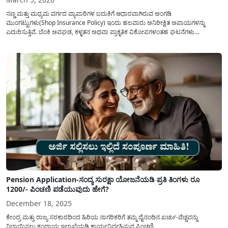
ಸಣ್ಣ ಮತ್ತು ಮಧ್ಯಮ ವರ್ಗದ ವ್ಯಾಪಾರಿಗಳ ಬದುಕಿಗೆ ಆಧಾರವಾಗಿರುವ ಅಂಗಡಿ
ಮುಂಗಟ್ಟುಗಳು(Shop Insurance Policy) ಇಂದು ಹಲವಾರು ಅನಿರೀಕ್ಷಿತ ಅಪಾಯಗಳನ್ನು
ಎದುರಿಸುತ್ತಿವೆ. ಬೆಂಕಿ ಅವಘಡ, ಕಳ್ಳತನ ಅಥವಾ ಪ್ರಾಕೃತಿಕ ವಿಕೋಪಗಳಂತಹ ಘಟನೆಗಳು
ಸಂಭವಿಸಿದಾಗ ವರ್ಷಗಳ ಕಾಲ ಕಷ್ಟಪಟ್ಟು ಕಟ್ಟಿದ ವ್ಯಾಪಾರವು ಕ್ಷಣಾರ್ಧದಲ್ಲಿ ನೆಲಸಮವಾಗಬಹುದು.
ಇಂತಹ ಸಂಕಷ್ಟದ ಸಮಯದಲ್ಲಿ ವ್ಯಾಪಾರಿಗಳ ಕೈ ಹಿಡಿಯಲು ‘ಅಂಗಡಿ ಮಾಲೀಕರ ವಿಮೆ’...
Pension Application-ಸಂದ್ಯ ಸುರಕ್ಷಾ ಯೋಜನೆಯಡಿ ಪ್ರತಿ ತಿಂಗಳು ರೂ
1200/- ಪಿಂಚಣಿ ಪಡೆಯುವುದು ಹೇಗೆ?
December 18, 2025
ಕೇಂದ್ರ ಮತ್ತು ರಾಜ್ಯ ಸರಕಾರದಿಂದ ಹಿರಿಯ ನಾಗರಿಕರಿಗೆ ತಮ್ಮ ದೈನಂದಿನ ಖರ್ಚು-ವೆಚ್ಚವನ್ನು
ನಿಭಾಯಿಸಲು ಕಂದಾಯ ಇಲಾಖೆಯಡಿ ಕಾರ್ಯನಿರ್ವಹಿಸುವ ಪಿಂಚಣಿ