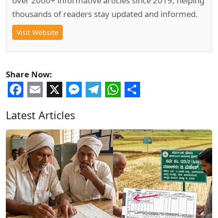
over 2000+ informative articles since 2019, helping
thousands of readers stay updated and informed.
Visit Website
Share Now:
Facebook
Email
X
Messenger
Telegram
WhatsApp
Share
Latest Articles