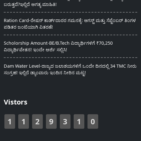
ಬರುತ್ತದೆ?ಇಲ್ಲಿದೆ ಅಗತ್ಯ ಮಾಹಿತಿ!
Ration Card-ರೇಷನ್ ಕಾರ್ಡ್‍ದಾರರ ಗಮನಕ್ಕೆ: ಆಗಸ್ಟ್ ಮತ್ತು ಸೆಪ್ಟೆಂಬರ್ ತಿಂಗಳ
ಪಡಿತರ ಜಂಟಿಯಾಗಿ ವಿತರಣೆ!
Scholorship Amount-BE/B.Tech ವಿದ್ಯಾರ್ಥಿಗಳಿಗೆ ₹70,250
ವಿದ್ಯಾರ್ಥಿವೇತನ! ಇಂದೇ ಅರ್ಜಿ ಸಲ್ಲಿಸಿ!
Dam Water Level-ರಾಜ್ಯದ ಜಲಾಶಯಗಳಿಗೆ ಒಂದೇ ದಿನದಲ್ಲಿ 34 TMC ನೀರು
ಸಂಗ್ರಹ! ಇಲ್ಲಿದೆ ಡ್ಯಾಂವಾರು ಇಂದಿನ ನೀರಿನ ಮಟ್ಟ!
Vistors
1
1
2
9
3
1
0