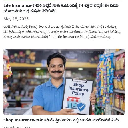
Life Insurance-₹456 ಇದ್ದರೆ ಸಾಕು ಕುಟುಂಬಕ್ಕೆ ₹4 ಲಕ್ಷದ ಭದ್ರತೆ! ಈ ವಿಮಾ
ಯೋಜನೆಯ ಬಗ್ಗೆ ತಪ್ಪದೇ ತಿಳಿಯಿರಿ!
May 18, 2026
ಇಂದಿನ ಲೇಖನದಲ್ಲಿ ಕೇಂದ್ರ ಸರ್ಕಾರದ ಎರಡು ಪ್ರಮುಖ ವಿಮಾ ಯೋಜನೆಗಳ ಬಗ್ಗೆ ಉಪಯುಕ್ತ
ಮಾಹಿತಿಯನ್ನು ಹಂಚಿಕೊಳ್ಳಲಾಗಿದ್ದು ಈಗಾಗಲೇ ಅನೇಕ ನಾಗರಿಕರು ಈ ಯೋಜನೆಯ ಬಗ್ಗೆ ತಿಳಿದಿದ್ದು
ಹಲವು ಕುಟುಂಬಗಳು ಯೋಜನೆಯ(Best Life Insurance Plans) ಪ್ರಯೋಜನವನ್ನು
ಪಡೆದುಕೊಂಡಿರುತ್ತಾರೆ ಅದರೆ ಇನ್ನು ಅನೇಕ ಕುಟುಂಬಗಳಿಗೆ ಈ ಯೋಜನೆಯ ಬಗ್ಗೆ ಮಾಹಿತಿ ಕೊರತೆ
ಇರುವುದರಿಂದ ಇಂದಿನ ಲೇಖನದಲ್ಲಿ ಎರಡು...
Shop Insurance-ಅತೀ ಕಡಿಮೆ ಪ್ರೀಮಿಯಂ ನಲ್ಲಿ ಅಂಗಡಿ ಮಾಲೀಕರಿಗೆ ವಿಮೆ!
March 5, 2026