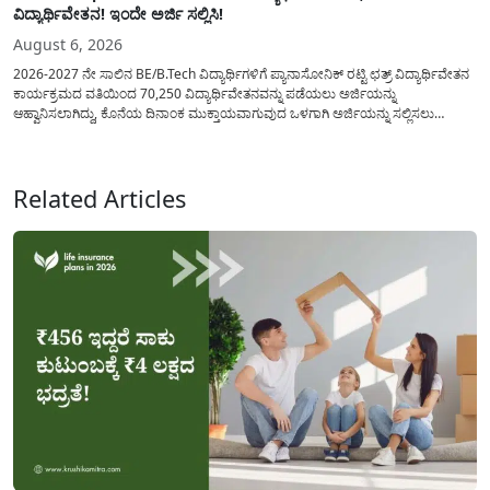
ವಿದ್ಯಾರ್ಥಿವೇತನ! ಇಂದೇ ಅರ್ಜಿ ಸಲ್ಲಿಸಿ!
August 6, 2026
2026-2027 ನೇ ಸಾಲಿನ BE/B.Tech ವಿದ್ಯಾರ್ಥಿಗಳಿಗೆ ಪ್ಯಾನಾಸೋನಿಕ್ ರಟ್ಟಿ ಛತ್ರ್ ವಿದ್ಯಾರ್ಥಿವೇತನ
ಕಾರ್ಯಕ್ರಮದ ವತಿಯಿಂದ 70,250 ವಿದ್ಯಾರ್ಥಿವೇತನವನ್ನು ಪಡೆಯಲು ಅರ್ಜಿಯನ್ನು
ಆಹ್ವಾನಿಸಲಾಗಿದ್ದು, ಕೊನೆಯ ದಿನಾಂಕ ಮುಕ್ತಾಯವಾಗುವುದ ಒಳಗಾಗಿ ಅರ್ಜಿಯನ್ನು ಸಲ್ಲಿಸಲು
ಕೋರಿದೆ. ಆರ್ಥಿಕವಾಗಿ ಹಿಂದುಳಿದ ಹಾಗೂ ಬಡ ಕುಟುಂಬ ವರ್ಗದ ವಿದ್ಯಾರ್ಥಿಗಳು ಅವರ ಮುಂದಿನ
ಶಿಕ್ಷಣವನ್ನು ಮುಂದುವರಿಸಲು ಯಾವುದೇ ಅಡಚಣೆಯಾಗದಂತೆ ನೋಡಿಕೊಳ್ಳಲು ಈ ಯೋಜನೆಯನ್ನು
ಜಾರಿಗೆ...
Related Articles