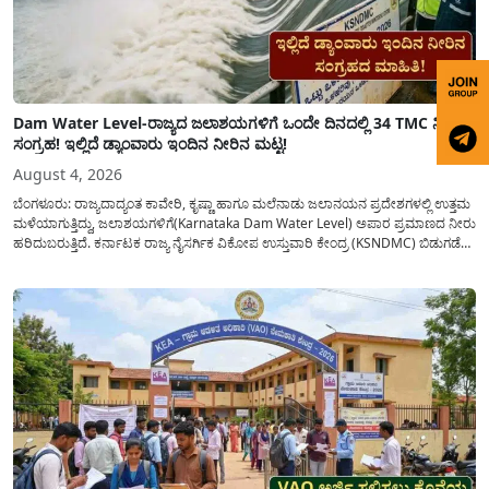
Dam Water Level-ರಾಜ್ಯದ ಜಲಾಶಯಗಳಿಗೆ ಒಂದೇ ದಿನದಲ್ಲಿ 34 TMC ನೀರು
ಸಂಗ್ರಹ! ಇಲ್ಲಿದೆ ಡ್ಯಾಂವಾರು ಇಂದಿನ ನೀರಿನ ಮಟ್ಟ!
August 4, 2026
ಬೆಂಗಳೂರು: ರಾಜ್ಯದಾದ್ಯಂತ ಕಾವೇರಿ, ಕೃಷ್ಣಾ ಹಾಗೂ ಮಲೆನಾಡು ಜಲಾನಯನ ಪ್ರದೇಶಗಳಲ್ಲಿ ಉತ್ತಮ
ಮಳೆಯಾಗುತ್ತಿದ್ದು, ಜಲಾಶಯಗಳಿಗೆ(Karnataka Dam Water Level) ಅಪಾರ ಪ್ರಮಾಣದ ನೀರು
ಹರಿದುಬರುತ್ತಿದೆ. ಕರ್ನಾಟಕ ರಾಜ್ಯ ನೈಸರ್ಗಿಕ ವಿಕೋಪ ಉಸ್ತುವಾರಿ ಕೇಂದ್ರ (KSNDMC) ಬಿಡುಗಡೆ
ಮಾಡಿರುವ ಆಗಸ್ಟ್ 04, 2026ರ ವರದಿಯಂತೆ, ರಾಜ್ಯದ ಪ್ರಮುಖ 14 ಜಲಾಶಯಗಳಿಗೆ ಒಂದೇ
ದಿನದಲ್ಲಿ ಬರೋಬ್ಬರಿ 34.8 TMC...