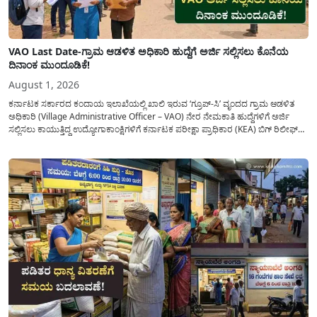
VAO Last Date-ಗ್ರಾಮ ಆಡಳಿತ ಅಧಿಕಾರಿ ಹುದ್ದೆಗೆ ಅರ್ಜಿ ಸಲ್ಲಿಸಲು ಕೊನೆಯ
ದಿನಾಂಕ ಮುಂದೂಡಿಕೆ!
August 1, 2026
ಕರ್ನಾಟಕ ಸರ್ಕಾರದ ಕಂದಾಯ ಇಲಾಖೆಯಲ್ಲಿ ಖಾಲಿ ಇರುವ ‘ಗ್ರೂಪ್-ಸಿ’ ವೃಂದದ ಗ್ರಾಮ ಆಡಳಿತ
ಅಧಿಕಾರಿ (Village Administrative Officer – VAO) ನೇರ ನೇಮಕಾತಿ ಹುದ್ದೆಗಳಿಗೆ ಅರ್ಜಿ
ಸಲ್ಲಿಸಲು ಕಾಯುತ್ತಿದ್ದ ಉದ್ಯೋಗಾಕಾಂಕ್ಷಿಗಳಿಗೆ ಕರ್ನಾಟಕ ಪರೀಕ್ಷಾ ಪ್ರಾಧಿಕಾರ (KEA) ಬಿಗ್ ರಿಲೀಫ್
ನೀಡಿದೆ. ಅರ್ಜಿ ಸಲ್ಲಿಕೆಯ ಅವಧಿಯನ್ನು ವಿಸ್ತರಿಸಿ ಅಧಿಕೃತ ಪ್ರಕಟಣೆ ಹೊರಡಿಸಿದ್ದು, ಇದುವರೆಗೆ ಅರ್ಜಿ
ಸಲ್ಲಿಸಲು...