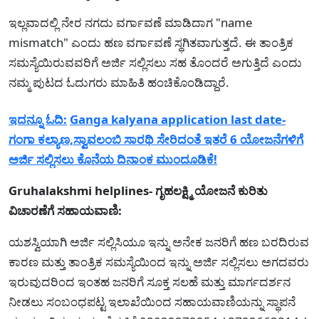
ಇಲ್ಲವಾದಲ್ಲಿ ನೇರ ನಗದು ವರ್ಗಾವಣೆ ಮಾಡಿದಾಗ "name
mismatch" ಎಂದು ಹಣ ವರ್ಗಾವಣೆ ಸ್ಥಗಿತವಾಗುತ್ತದೆ. ಈ ತಾಂತ್ರಿಕ
ಸಮಸ್ಯೆಯಿರುವವರಿಗೆ ಅರ್ಜಿ ಸಲ್ಲಿಸಲು ಸಹ ತೊಂದರೆ ಅಗುತ್ತಿದೆ ಎಂದು
ನಮ್ಮ ಪುಟದ ಓದುಗರು ಮಾಹಿತಿ ಹಂಚಿಕೊಂಡಿದ್ದಾರೆ.
ಇದನ್ನೂ ಓದಿ:
Ganga kalyana application last date-
ಗಂಗಾ ಕಲ್ಯಾಣ,ಸ್ವಾವಲಂಬಿ ಸಾರಥಿ ಸೇರಿದಂತೆ ಇತರೆ 6 ಯೋಜನೆಗಳಿಗೆ
ಅರ್ಜಿ ಸಲ್ಲಿಸಲು ಕೊನೆಯ ದಿನಾಂಕ ಮುಂದೂಡಿಕೆ!
Gruhalakshmi helplines- ಗೃಹಲಕ್ಷ್ಮಿ ಯೋಜನೆ ಕುರಿತು
ವಿಚಾರಣೆಗೆ ಸಹಾಯವಾಣಿ:
ಯಶಸ್ವಿಯಾಗಿ ಅರ್ಜಿ ಸಲ್ಲಿಸಿಯೂ ಇನ್ನು ಅನೇಕ ಜನರಿಗೆ ಹಣ ಬರದಿರುವ
ಕಾರಣ ಮತ್ತು ತಾಂತ್ರಿಕ ಸಮಸ್ಯೆಯಿಂದ ಇನ್ನು ಅರ್ಜಿ ಸಲ್ಲಿಸಲು ಅಗದವರು
ಇರುವುದರಿಂದ ಇಂತಹ ಜನರಿಗೆ ಸೂಕ್ತ ಸಲಹೆ ಮತ್ತು ಮಾರ್ಗದರ್ಶನ
ನೀಡಲು ಸಂಬಂಧಪಟ್ಟ ಇಲಾಖೆಯಿಂದ ಸಹಾಯವಾಣಿಯನ್ನು ಸ್ಥಾಪನೆ