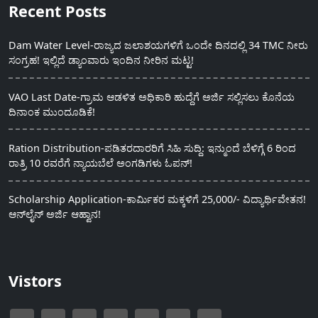
Recent Posts
Dam Water Level-ರಾಜ್ಯದ ಜಲಾಶಯಗಳಿಗೆ ಒಂದೇ ದಿನದಲ್ಲಿ 34 TMC ನೀರು
ಸಂಗ್ರಹ! ಇಲ್ಲಿದೆ ಡ್ಯಾಂವಾರು ಇಂದಿನ ನೀರಿನ ಮಟ್ಟ!
VAO Last Date-ಗ್ರಾಮ ಆಡಳಿತ ಅಧಿಕಾರಿ ಹುದ್ದೆಗೆ ಅರ್ಜಿ ಸಲ್ಲಿಸಲು ಕೊನೆಯ
ದಿನಾಂಕ ಮುಂದೂಡಿಕೆ!
Ration Distribution-ಪಡಿತರದಾರರಿಗೆ ಸಿಹಿ ಸುದ್ದಿ: ಇನ್ಮುಂದೆ ಬೆಳಿಗ್ಗೆ 6 ರಿಂದ
ರಾತ್ರಿ 10 ರವರೆಗೆ ನ್ಯಾಯಬೆಲೆ ಅಂಗಡಿಗಳು ಓಪನ್!
Scholarship Application-ಕಾರ್ಮಿಕರ ಮಕ್ಕಳಿಗೆ 25,000/- ವಿದ್ಯಾರ್ಥಿವೇತನ!
ಆನ್‍ಲೈನ್ ಅರ್ಜಿ ಆಹ್ವಾನ!
Vistors