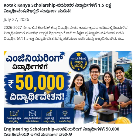
Kotak Kanya Scholarship-ಪದವೀದರ ವಿದ್ಯಾರ್ಥಿಗಳಿಗೆ 1.5 ಲಕ್ಷ
ವಿದ್ಯಾರ್ಥಿವೇತನ!ಇಲ್ಲಿದೆ ಸಂಪೂರ್ಣ ಮಾಹಿತಿ!
July 27, 2026
2026-2027 ನೇ ಸಾಲಿನ ಕೋಟಕ್ ಕನ್ಯಾ ವಿದ್ಯಾರ್ಥಿವೇತನ ಕಾರ್ಯಕ್ರಮದ ಅಡಿಯಲ್ಲಿ ಹಿಂದುಳಿದ
ವಿದ್ಯಾರ್ಥಿನಿಯರ ಮುಂದಿನ ಉನ್ನತ ಶಿಕ್ಷಣಕ್ಕಾಗಿ ಕೋಟಕ್ ಶಿಕ್ಷಣ ಪ್ರತಿಷ್ಠಾನದ ವತಿಯಿಂದ ಪದವಿ
ವಿದ್ಯಾರ್ಥಿಗಳಿಗೆ 1.5 ಲಕ್ಷ ವಿದ್ಯಾರ್ಥಿವೇತನವನ್ನು ಪಡೆಯಲು ಅರ್ಜಿಯನ್ನು ಆಹ್ವಾನಿಸಲಾಗಿದೆ. ಈ
ವಿದ್ಯಾರ್ಥಿವೇತನವು 12 ನೇ ತರಗತಿಯಲ್ಲಿ ಉತ್ತೀರ್ಣರಾಗಿರುವ ಮತ್ತು ಪ್ರತಿಷ್ಠಿತ ವೃತ್ತಿಪರ ಪದವಿ
ಕೋರ್ಸ್‌ಗಳಲ್ಲಿ ಸೇರಲು ಬಯಸುವ ಅರ್ಹ ವಿದ್ಯಾರ್ಥಿನಿಯರು...
Engineering Scholarship-ಎಂಜಿನಿಯರಿಂಗ್ ವಿದ್ಯಾರ್ಥಿಗಳಿಗೆ 50,000
ವಿದ್ಯಾರ್ಥಿವೇತನ! ಇಲ್ಲಿದೆ ಸಂಪೂರ್ಣ ಮಾಹಿತಿ!