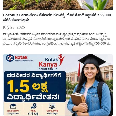
Coconut Farm-ತೆಂಗು ಬೆಳೆಗಾರರ ಗಮನಕ್ಕೆ: ಹೊಸ ತೋಟ ಸ್ಥಾಪನೆಗೆ ₹56,000
ವರೆಗೆ ಸಹಾಯಧನ!
July 28, 2026
ರಾಜ್ಯದ ತೆಂಗು ಬೆಳೆಗಾರರ ಆರ್ಥಿಕ ಸಬಲೀಕರಣ ಮತ್ತು ಕೃಷಿ ಕ್ಷೇತ್ರದ ಪ್ರಗತಿಗಾಗಿ ತೆಂಗು ಅಭಿವೃದ್ದಿ
ಮಂಡಳಿಯಿಂದ ಮಹತ್ವದ ಯೋಜನೆಯೊಂದನ್ನು ಜಾರಿಗೆ ತಂದಿದೆ. ಹೊಸ ತೆಂಗಿನ ತೋಟ ಸ್ಥಾಪಿಸಲು
ಬಯಸುವ ರೈತರಿಗೆ ಆಸರೆಯಾಗುವ ಉದ್ದೇಶದಿಂದ ಸರ್ಕಾರವು ಪ್ರತಿ ಹೆಕ್ಟೇರ್‌ಗೆ ಗರಿಷ್ಠ ₹56,000 ವರೆಗೆ
ಧನಸಹಾಯ ಪಡೆಯಲು ಅರ್ಜಿಯನ್ನು ಆಹ್ವಾನಿಸಿದೆ. ತೆಂಗು ಅಭಿವೃದ್ದಿ ಮಂಡಳಿಯ ಯೋಜನೆ
ಅಡಿಯಲ್ಲಿ ನೀಡಲಾಗುವ...