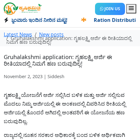
JOIN US
ಯಾಂವಾರು ಇಂದಿನ ನೀರಿನ ಮಟ್ಟ!
✱
Ration Distribution-ಪಡಿತರದಾ
Latest News
New posts
Gruhalakshmi application: ಗೃಹಲಕ್ಷ್ಮಿ ಅರ್ಜಿ ಈ ರೀತಿಯಾದಲ್ಲಿ
ನಿಮಗೆ ಹಣ ಬರುವುದಿಲ್ಲ!
Gruhalakshmi application: ಗೃಹಲಕ್ಷ್ಮಿ ಅರ್ಜಿ ಈ
ರೀತಿಯಾದಲ್ಲಿ ನಿಮಗೆ ಹಣ ಬರುವುದಿಲ್ಲ!
November 2, 2023 | Siddesh
ಗೃಹಲಕ್ಷ್ಮಿ ಯೋಜನೆಗೆ ಅರ್ಜಿ ಸಲ್ಲಿಸಿದ ಬಳಿಕ ಮತ್ತು ಅರ್ಜಿ ಸಲ್ಲಿಸುವ
ಮೊದಲು ನಿಮ್ಮ ಅರ್ಜಿಯಲ್ಲಿ ಈ ಅಂಕಣದಲ್ಲಿ ವಿವರಿಸಿದ ರೀತಿಯಲ್ಲಿ
ಅರ್ಜಿಯಲ್ಲಿ ತೊಂದರೆ ಅಗಿದಲ್ಲಿ ಅಂತವರಿಗೆ ಈ ಯೋಜನೆಯ ಹಣ
ಬರುವುದಿಲ್ಲ.
ರಾಜ್ಯದಲ್ಲಿ ನೂತನ ಸರಕಾರ ಅಧಿಕಾರಕ್ಕೆ ಬಂದ ಬಳಿಕ ಅರ್ಥಿಕವಾಗಿ