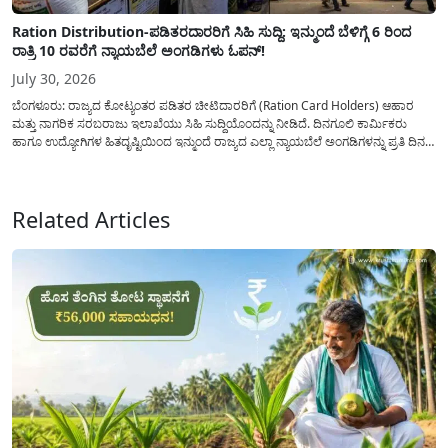
Ration Distribution-ಪಡಿತರದಾರರಿಗೆ ಸಿಹಿ ಸುದ್ದಿ: ಇನ್ಮುಂದೆ ಬೆಳಿಗ್ಗೆ 6 ರಿಂದ
ರಾತ್ರಿ 10 ರವರೆಗೆ ನ್ಯಾಯಬೆಲೆ ಅಂಗಡಿಗಳು ಓಪನ್!
July 30, 2026
ಬೆಂಗಳೂರು: ರಾಜ್ಯದ ಕೋಟ್ಯಂತರ ಪಡಿತರ ಚೀಟಿದಾರರಿಗೆ (Ration Card Holders) ಆಹಾರ
ಮತ್ತು ನಾಗರಿಕ ಸರಬರಾಜು ಇಲಾಖೆಯು ಸಿಹಿ ಸುದ್ದಿಯೊಂದನ್ನು ನೀಡಿದೆ. ದಿನಗೂಲಿ ಕಾರ್ಮಿಕರು
ಹಾಗೂ ಉದ್ಯೋಗಿಗಳ ಹಿತದೃಷ್ಟಿಯಿಂದ ಇನ್ಮುಂದೆ ರಾಜ್ಯದ ಎಲ್ಲಾ ನ್ಯಾಯಬೆಲೆ ಅಂಗಡಿಗಳನ್ನು ಪ್ರತಿ ದಿನ
ಬೆಳಿಗ್ಗೆ 6:00 ಗಂಟೆಯಿಂದ ರಾತ್ರಿ 10:00 ಗಂಟೆಯವರೆಗೆ ಕಡ್ಡಾಯವಾಗಿ ತೆರೆದಿಟ್ಟು ಪಡಿತರ ಧಾನ್ಯ
ವಿತರಿಸುವಂತೆ ಇಲಾಖೆಯ...
Related Articles