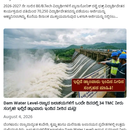
2026-2027 ನೇ ಸಾಲಿನ BE/B.Tech ವಿದ್ಯಾರ್ಥಿಗಳಿಗೆ ಪ್ಯಾನಾಸೋನಿಕ್ ರಟ್ಟಿ ಛತ್ರ್ ವಿದ್ಯಾರ್ಥಿವೇತನ
ಕಾರ್ಯಕ್ರಮದ ವತಿಯಿಂದ 70,250 ವಿದ್ಯಾರ್ಥಿವೇತನವನ್ನು ಪಡೆಯಲು ಅರ್ಜಿಯನ್ನು
ಆಹ್ವಾನಿಸಲಾಗಿದ್ದು, ಕೊನೆಯ ದಿನಾಂಕ ಮುಕ್ತಾಯವಾಗುವುದ ಒಳಗಾಗಿ ಅರ್ಜಿಯನ್ನು ಸಲ್ಲಿಸಲು
ಕೋರಿದೆ. ಆರ್ಥಿಕವಾಗಿ ಹಿಂದುಳಿದ ಹಾಗೂ ಬಡ ಕುಟುಂಬ ವರ್ಗದ ವಿದ್ಯಾರ್ಥಿಗಳು ಅವರ ಮುಂದಿನ
ಶಿಕ್ಷಣವನ್ನು ಮುಂದುವರಿಸಲು ಯಾವುದೇ ಅಡಚಣೆಯಾಗದಂತೆ ನೋಡಿಕೊಳ್ಳಲು ಈ ಯೋಜನೆಯನ್ನು
ಜಾರಿಗೆ...
Dam Water Level-ರಾಜ್ಯದ ಜಲಾಶಯಗಳಿಗೆ ಒಂದೇ ದಿನದಲ್ಲಿ 34 TMC ನೀರು
ಸಂಗ್ರಹ! ಇಲ್ಲಿದೆ ಡ್ಯಾಂವಾರು ಇಂದಿನ ನೀರಿನ ಮಟ್ಟ!
August 4, 2026
ಬೆಂಗಳೂರು: ರಾಜ್ಯದಾದ್ಯಂತ ಕಾವೇರಿ, ಕೃಷ್ಣಾ ಹಾಗೂ ಮಲೆನಾಡು ಜಲಾನಯನ ಪ್ರದೇಶಗಳಲ್ಲಿ ಉತ್ತಮ
ಮಳೆಯಾಗುತ್ತಿದ್ದು, ಜಲಾಶಯಗಳಿಗೆ(Karnataka Dam Water Level) ಅಪಾರ ಪ್ರಮಾಣದ ನೀರು