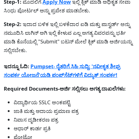
Step-1:
ಮೊದಲಿಗೆ
Apply Now
ಇಲ್ಲಿ ಕ್ಲಿಕ್ ಮಾಡಿ ಅಧಿಕೃತ ಸೇವಾ
ಸಿಂಧು ಪೋರ್ಟಲ್ ಅನ್ನು ಪ್ರವೇಶ ಮಾಡಬೇಕು.
Step-2:
ಇದಾದ ಬಳಿಕ ಇಲ್ಲಿ ಬಳಕೆದಾರ ಐಡಿ ಮತ್ತು ಪಾಸ್ವರ್ಡ್ ಅನ್ನು
ನಮೂದಿಸಿ ಲಾಗಿನ್ ಅಗಿ ಇಲ್ಲಿ ಕೇಳುವ ಎಲ್ಲ ಅಗತ್ಯ ವಿವರವನ್ನು ಭರ್ತಿ
ಮಾಡಿ ಕೊನೆಯಲ್ಲಿ "Submit" ಬಟನ್ ಮೇಲೆ ಕ್ಲಿಕ್ ಮಾಡಿ ಅರ್ಜಿಯನ್ನು
ಸಲ್ಲಿಸಬೇಕು.
ಇದನ್ನೂ ಓದಿ:
Pumpset- ರೈತರಿಗೆ ಸಿಹಿ ಸುದ್ದಿ: 'ನವೀಕೃತ ಶೀಘ್ರ
ಸಂಪರ್ಕ ಯೋಜನೆ'ಯಡಿ ಪಂಪ್‌ಸೆಟ್‌ಗಳಿಗೆ ವಿದ್ಯುತ್ ಸಂಪರ್ಕ!
Required Documents-ಅರ್ಜಿ ಸಲ್ಲಿಸಲು ಅಗತ್ಯ ದಾಖಲೆಗಳು:
ವಿದ್ಯಾರ್ಥಿಯ SSLC ಅಂಕಪಟ್ಟಿ
ಜಾತಿ ಮತ್ತು ಆದಾಯ ಪ್ರಮಾಣ ಪತ್ರ
ನಿವಾಸ ದೃಡೀಕರಣ ಪತ್ರ
ಆಧಾರ್ ಕಾರ್ಡ ಪ್ರತಿ
ಪೋಟೋ