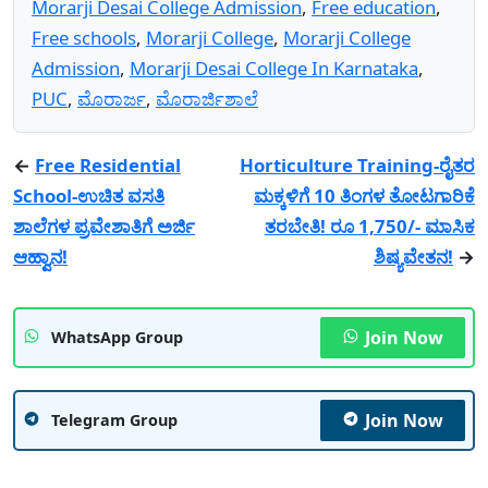
Morarji Desai College Admission
,
Free education
,
Free schools
,
Morarji College
,
Morarji College
Admission
,
Morarji Desai College In Karnataka
,
PUC
,
ಮೊರಾರ್ಜ
,
ಮೊರಾರ್ಜಿಶಾಲೆ
←
Free Residential
Horticulture Training-ರೈತರ
School-ಉಚಿತ ವಸತಿ
ಮಕ್ಕಳಿಗೆ 10 ತಿಂಗಳ ತೋಟಗಾರಿಕೆ
ಶಾಲೆಗಳ ಪ್ರವೇಶಾತಿಗೆ ಅರ್ಜಿ
ತರಬೇತಿ! ರೂ 1,750/- ಮಾಸಿಕ
ಆಹ್ವಾನ!
ಶಿಷ್ಯವೇತನ!
→
Join Now
WhatsApp Group
Join Now
Telegram Group