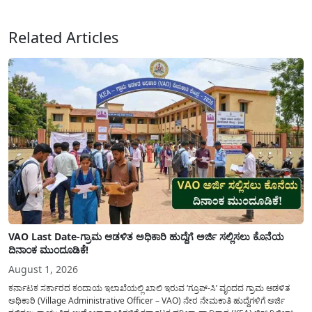
ಸಲ್ಲಿಸಲು...
Related Articles
VAO Last Date-ಗ್ರಾಮ ಆಡಳಿತ ಅಧಿಕಾರಿ ಹುದ್ದೆಗೆ ಅರ್ಜಿ ಸಲ್ಲಿಸಲು ಕೊನೆಯ
ದಿನಾಂಕ ಮುಂದೂಡಿಕೆ!
August 1, 2026
ಕರ್ನಾಟಕ ಸರ್ಕಾರದ ಕಂದಾಯ ಇಲಾಖೆಯಲ್ಲಿ ಖಾಲಿ ಇರುವ ‘ಗ್ರೂಪ್-ಸಿ’ ವೃಂದದ ಗ್ರಾಮ ಆಡಳಿತ
ಅಧಿಕಾರಿ (Village Administrative Officer – VAO) ನೇರ ನೇಮಕಾತಿ ಹುದ್ದೆಗಳಿಗೆ ಅರ್ಜಿ