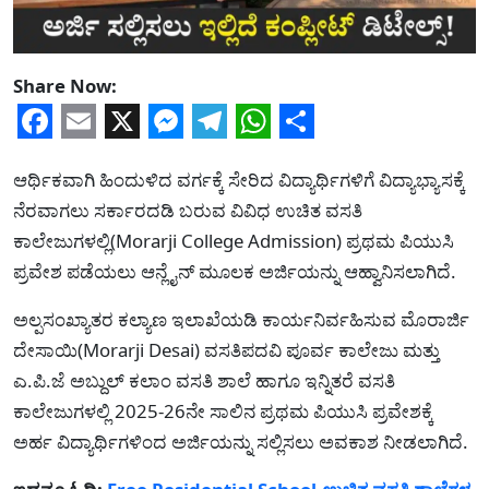
Share Now:
Facebook
Email
X
Messenger
Telegram
WhatsApp
Share
ಆರ್ಥಿಕವಾಗಿ ಹಿಂದುಳಿದ ವರ್ಗಕ್ಕೆ ಸೇರಿದ ವಿದ್ಯಾರ್ಥಿಗಳಿಗೆ ವಿದ್ಯಾಭ್ಯಾಸಕ್ಕೆ
ನೆರವಾಗಲು ಸರ್ಕಾರದಡಿ ಬರುವ ವಿವಿಧ ಉಚಿತ ವಸತಿ
ಕಾಲೇಜುಗಳಲ್ಲಿ(Morarji College Admission) ಪ್ರಥಮ ಪಿಯುಸಿ
ಪ್ರವೇಶ ಪಡೆಯಲು ಆನ್ಲೈನ್ ಮೂಲಕ ಅರ್ಜಿಯನ್ನು ಆಹ್ವಾನಿಸಲಾಗಿದೆ.
ಅಲ್ಪಸಂಖ್ಯಾತರ ಕಲ್ಯಾಣ ಇಲಾಖೆಯಡಿ ಕಾರ್ಯನಿರ್ವಹಿಸುವ ಮೊರಾರ್ಜಿ
ದೇಸಾಯಿ(Morarji Desai) ವಸತಿಪದವಿ ಪೂರ್ವ ಕಾಲೇಜು ಮತ್ತು
ಎ.ಪಿ.ಜೆ ಅಬ್ದುಲ್ ಕಲಾಂ ವಸತಿ ಶಾಲೆ ಹಾಗೂ ಇನ್ನಿತರೆ ವಸತಿ
ಕಾಲೇಜುಗಳಲ್ಲಿ 2025-26ನೇ ಸಾಲಿನ ಪ್ರಥಮ ಪಿಯುಸಿ ಪ್ರವೇಶಕ್ಕೆ
ಅರ್ಹ ವಿದ್ಯಾರ್ಥಿಗಳಿಂದ ಅರ್ಜಿಯನ್ನು ಸಲ್ಲಿಸಲು ಅವಕಾಶ ನೀಡಲಾಗಿದೆ.