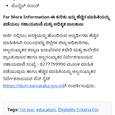
ಮೊಬೈಲ್ ನಂಬರ್
For More Information-ಈ ಕುರಿತು ಇನ್ನು ಹೆಚ್ಚಿನ ಮಾಹಿತಿಯನ್ನು
ಪಡೆಯಲು ಸಹಾಯವಾಣಿ ಮತ್ತು ಅಧಿಕೃತ ಜಾಲತಾಣ:
ಅರ್ಜಿ ಸಲ್ಲಿಸಲು ಆಸಕ್ತಿಯನ್ನು ಹೊಂದಿರುವ ಅಭ್ಯರ್ಥಿಗಳು ಹೆಚ್ಚಿನ
ಮಾಹಿತಿಗಾಗಿ ಸಂಬಂಧಪಟ್ಟ ಜಿಲ್ಲೆಗಳ ಜಿಲ್ಲಾ ಅಧಿಕಾರಿಗಳು,
ಅಲ್ಪಸಂಖ್ಯಾತರ ಕಲ್ಯಾಣ ಇಲಾಖೆರವರ ಕಛೇರಿ ಮತ್ತು ಕಾಲೇಜಿನ
ಪ್ರಾಂಶುಪಾಲರ ಹಾಗೂ ಅಲ್ಪಸಂಖ್ಯಾತರ ನಿರ್ದೇಶನಾಲಯದ
ಸಹಾಯವಾಣಿ ಸಂಖ್ಯೆ: - 8277799990 ಮೂಲಕ ಮಾಹಿತಿ
ಪಡೆಯುವುದು ಹಾಗೂ ಹೆಚ್ಚಿನ ಮಾಹಿತಿಯನ್ನು ಅಲ್ಪಸಂಖ್ಯಾತರ
ನಿರ್ದೇಶನಾಲಯದ ವೆಬ್ ಸೈಟ್
(
https://dom.karnataka.gov.in
)ಗೆ ಸಂಪರ್ಕಿಸುವುದು.
Tags:
1st puc
,
education
,
Eligibility Criteria For