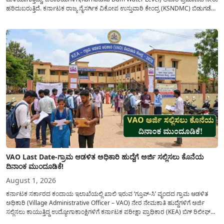
ಹರಿದುಬರುತ್ತಿದೆ. ಕರ್ನಾಟಕ ರಾಜ್ಯ ನೈಸರ್ಗಿಕ ವಿಕೋಪ ಉಸ್ತುವಾರಿ ಕೇಂದ್ರ (KSNDMC) ಬಿಡುಗಡೆ
ಮಾಡಿರುವ ಆಗಸ್ಟ್ 04, 2026ರ ವರದಿಯಂತೆ, ರಾಜ್ಯದ ಪ್ರಮುಖ 14 ಜಲಾಶಯಗಳಿಗೆ ಒಂದೇ
ದಿನದಲ್ಲಿ ಬರೋಬ್ಬರಿ 34.8 TMC...
VAO Last Date-ಗ್ರಾಮ ಆಡಳಿತ ಅಧಿಕಾರಿ ಹುದ್ದೆಗೆ ಅರ್ಜಿ ಸಲ್ಲಿಸಲು ಕೊನೆಯ
ದಿನಾಂಕ ಮುಂದೂಡಿಕೆ!
August 1, 2026
ಕರ್ನಾಟಕ ಸರ್ಕಾರದ ಕಂದಾಯ ಇಲಾಖೆಯಲ್ಲಿ ಖಾಲಿ ಇರುವ ‘ಗ್ರೂಪ್-ಸಿ’ ವೃಂದದ ಗ್ರಾಮ ಆಡಳಿತ
ಅಧಿಕಾರಿ (Village Administrative Officer – VAO) ನೇರ ನೇಮಕಾತಿ ಹುದ್ದೆಗಳಿಗೆ ಅರ್ಜಿ
ಸಲ್ಲಿಸಲು ಕಾಯುತ್ತಿದ್ದ ಉದ್ಯೋಗಾಕಾಂಕ್ಷಿಗಳಿಗೆ ಕರ್ನಾಟಕ ಪರೀಕ್ಷಾ ಪ್ರಾಧಿಕಾರ (KEA) ಬಿಗ್ ರಿಲೀಫ್
ನೀಡಿದೆ. ಅರ್ಜಿ ಸಲ್ಲಿಕೆಯ ಅವಧಿಯನ್ನು ವಿಸ್ತರಿಸಿ ಅಧಿಕೃತ ಪ್ರಕಟಣೆ ಹೊರಡಿಸಿದ್ದು, ಇದುವರೆಗೆ ಅರ್ಜಿ