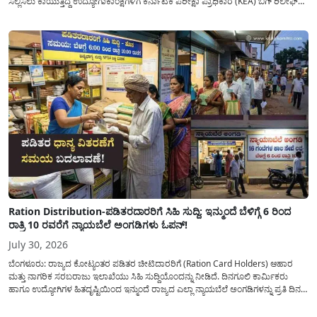
ಸಲ್ಲಿಸಲು ಕಾಯುತ್ತಿದ್ದ ಉದ್ಯೋಗಾಕಾಂಕ್ಷಿಗಳಿಗೆ ಕರ್ನಾಟಕ ಪರೀಕ್ಷಾ ಪ್ರಾಧಿಕಾರ (KEA) ಬಿಗ್ ರಿಲೀಫ್
ನೀಡಿದೆ. ಅರ್ಜಿ ಸಲ್ಲಿಕೆಯ ಅವಧಿಯನ್ನು ವಿಸ್ತರಿಸಿ ಅಧಿಕೃತ ಪ್ರಕಟಣೆ ಹೊರಡಿಸಿದ್ದು, ಇದುವರೆಗೆ ಅರ್ಜಿ
ಸಲ್ಲಿಸಲು...
Ration Distribution-ಪಡಿತರದಾರರಿಗೆ ಸಿಹಿ ಸುದ್ದಿ: ಇನ್ಮುಂದೆ ಬೆಳಿಗ್ಗೆ 6 ರಿಂದ
ರಾತ್ರಿ 10 ರವರೆಗೆ ನ್ಯಾಯಬೆಲೆ ಅಂಗಡಿಗಳು ಓಪನ್!
July 30, 2026
ಬೆಂಗಳೂರು: ರಾಜ್ಯದ ಕೋಟ್ಯಂತರ ಪಡಿತರ ಚೀಟಿದಾರರಿಗೆ (Ration Card Holders) ಆಹಾರ
ಮತ್ತು ನಾಗರಿಕ ಸರಬರಾಜು ಇಲಾಖೆಯು ಸಿಹಿ ಸುದ್ದಿಯೊಂದನ್ನು ನೀಡಿದೆ. ದಿನಗೂಲಿ ಕಾರ್ಮಿಕರು
ಹಾಗೂ ಉದ್ಯೋಗಿಗಳ ಹಿತದೃಷ್ಟಿಯಿಂದ ಇನ್ಮುಂದೆ ರಾಜ್ಯದ ಎಲ್ಲಾ ನ್ಯಾಯಬೆಲೆ ಅಂಗಡಿಗಳನ್ನು ಪ್ರತಿ ದಿನ
ಬೆಳಿಗ್ಗೆ 6:00 ಗಂಟೆಯಿಂದ ರಾತ್ರಿ 10:00 ಗಂಟೆಯವರೆಗೆ ಕಡ್ಡಾಯವಾಗಿ ತೆರೆದಿಟ್ಟು ಪಡಿತರ ಧಾನ್ಯ
ವಿತರಿಸುವಂತೆ ಇಲಾಖೆಯ...