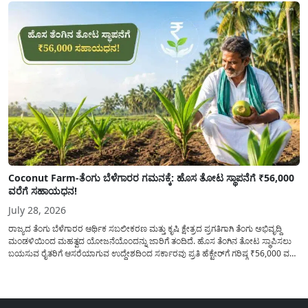
Coconut Farm-ತೆಂಗು ಬೆಳೆಗಾರರ ಗಮನಕ್ಕೆ: ಹೊಸ ತೋಟ ಸ್ಥಾಪನೆಗೆ ₹56,000
ವರೆಗೆ ಸಹಾಯಧನ!
July 28, 2026
ರಾಜ್ಯದ ತೆಂಗು ಬೆಳೆಗಾರರ ಆರ್ಥಿಕ ಸಬಲೀಕರಣ ಮತ್ತು ಕೃಷಿ ಕ್ಷೇತ್ರದ ಪ್ರಗತಿಗಾಗಿ ತೆಂಗು ಅಭಿವೃದ್ದಿ
ಮಂಡಳಿಯಿಂದ ಮಹತ್ವದ ಯೋಜನೆಯೊಂದನ್ನು ಜಾರಿಗೆ ತಂದಿದೆ. ಹೊಸ ತೆಂಗಿನ ತೋಟ ಸ್ಥಾಪಿಸಲು
ಬಯಸುವ ರೈತರಿಗೆ ಆಸರೆಯಾಗುವ ಉದ್ದೇಶದಿಂದ ಸರ್ಕಾರವು ಪ್ರತಿ ಹೆಕ್ಟೇರ್‌ಗೆ ಗರಿಷ್ಠ ₹56,000 ವರೆಗೆ
ಧನಸಹಾಯ ಪಡೆಯಲು ಅರ್ಜಿಯನ್ನು ಆಹ್ವಾನಿಸಿದೆ. ತೆಂಗು ಅಭಿವೃದ್ದಿ ಮಂಡಳಿಯ ಯೋಜನೆ
ಅಡಿಯಲ್ಲಿ ನೀಡಲಾಗುವ...