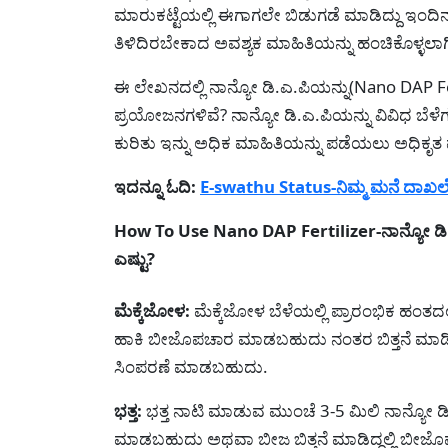
ಮಾರುಕಟ್ಟೆಯಲ್ಲಿ ಈಗಾಗಲೇ ಬಿಡುಗಡೆ ಮಾಡಿದ್ದು ಇಂದಿ
ತಿಳಿದಿರಬೇಕಾದ ಅವಶ್ಯಕ ಮಾಹಿತಿಯನ್ನು ಹಂಚಿಕೊಳ್ಳಲಾಗ
ಈ ಲೇಖನದಲ್ಲಿ ನಾನ್ಯೋ ಡಿ.ಎ.ಪಿಯನ್ನು(Nano DAP Fe
ಪ್ರಯೋಜನಗಳಿವೆ? ನಾನ್ಯೋ ಡಿ.ಎ.ಪಿಯನ್ನು ವಿವಿಧ ಬೆಳೆಗ
ಕುರಿತು ಇನ್ನು ಅಧಿಕ ಮಾಹಿತಿಯನ್ನು ಪಡೆಯಲು ಅಧಿಕೃತ ವೆಬ
ಇದನ್ನೂ ಓದಿ:
E-swathu Status-ನಿಮ್ಮ ಮನೆ ದಾಖಲೆಯ
How To Use Nano DAP Fertilizer-ನಾನ್ಯೋ ಡಿ.ಎ.
ಎಷ್ಟು?
ಮೆಕ್ಕೆಜೋಳ:
ಮೆಕ್ಕೆಜೋಳ ಬೆಳೆಯಲ್ಲಿ ಪ್ರಾರಂಭಿಕ ಹಂತದಲ
ಹಾಕಿ ಬೀಜೊಪಚಾರ ಮಾಡಬಹುದು ನಂತರ ಬಿತ್ತನೆ ಮಾಡಿದ 
ಸಿಂಪರಣೆ ಮಾಡಬಹುದು.
ಭತ್ತ:
ಭತ್ತ ನಾಟಿ ಮಾಡುವ ಮುಂಚೆ 3-5 ಮಿಲಿ ನಾನ್ಯೋ ಡಿ.ಎ
ಮಾಡಬಹುದು ಅಥವಾ ಬೀಜ ಬಿತ್ತನೆ ಮಾಡಿದ್ದಲ್ಲಿ ಬೀಜ