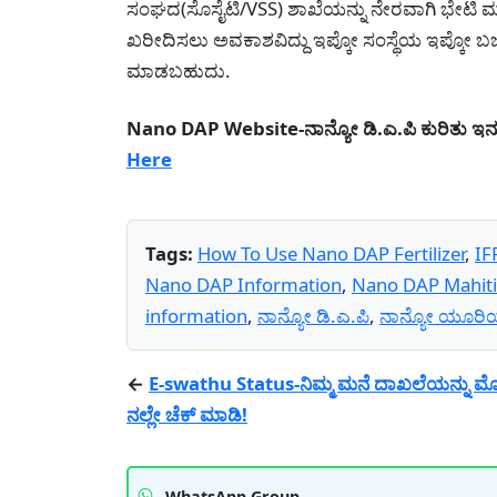
ಸಂಘದ(ಸೊಸೈಟಿ/VSS) ಶಾಖೆಯನ್ನು ನೇರವಾಗಿ ಭೇಟಿ 
ಖರೀದಿಸಲು ಅವಕಾಶವಿದ್ದು ಇಪ್ಕೋ ಸಂಸ್ಥೆಯ ಇಪ್ಕೋ ಬ
ಮಾಡಬಹುದು.
Nano DAP Website-ನಾನ್ಯೋ ಡಿ.ಎ.ಪಿ ಕುರಿತು ಇನ್ನ
Here
Tags:
How To Use Nano DAP Fertilizer
,
IF
Nano DAP Information
,
Nano DAP Mahiti
information
,
ನಾನ್ಯೋ ಡಿ.ಎ.ಪಿ
,
ನಾನ್ಯೋ ಯೂರಿ
←
E-swathu Status-ನಿಮ್ಮ ಮನೆ ದಾಖಲೆಯನ್ನು ಮ
ನಲ್ಲೇ ಚೆಕ್ ಮಾಡಿ!
WhatsApp Group