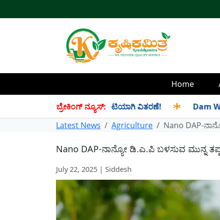
Home
 ಸೆಪ್ಟೆಂಬರ್ ತಿಂಗಳ ಪಡಿತರ ಜಂಟಿಯಾಗಿ ವಿತರಣೆ!
ಬ್ರೇಕಿಂಗ್ ನ್ಯೂಸ್:
✱
Dam Water Leve
Latest News
Agriculture
Nano DAP-ನಾನ್ಯೋ
Nano DAP-ನಾನ್ಯೋ ಡಿ.ಎ.ಪಿ ಬಳಸುವ ಮುನ್ನ ತಪ್ಪ
July 22, 2025 | Siddesh