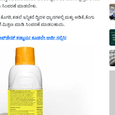
ಾಡಿ ಸಿಂಪರಣೆ ಮಾಡಬೇಕು.
ೊಗರಿ,ಕಡಲೆ ಇನ್ನಿತರೆ ದ್ವಿದಳ ಧ್ಯಾನಗಳಲ್ಲಿ ಮತ್ತು ಅಡಿಕೆ,ತೆಂಗು
ಗೆ ಮಿಶ್ರಣ ಮಾಡಿ ಸಿಂಪರಣೆ ಮಾಡಬಹುದು.
ಡೇಟ್ ಕಡ್ಡಾಯ! ಕೂಡಲೇ ಅರ್ಜಿ ಸಲ್ಲಿಸಿ!