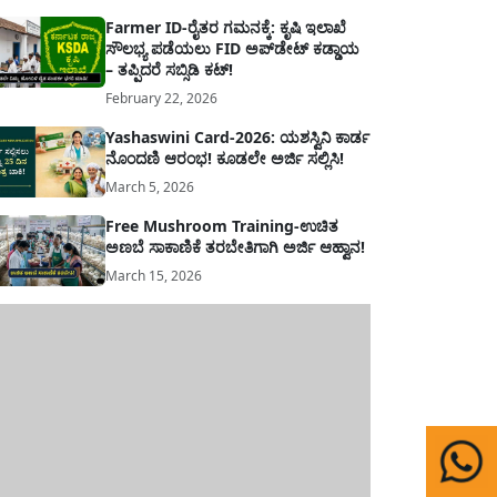
Farmer ID-ರೈತರ ಗಮನಕ್ಕೆ: ಕೃಷಿ ಇಲಾಖೆ
ಸೌಲಭ್ಯ ಪಡೆಯಲು FID ಅಪ್‌ಡೇಟ್ ಕಡ್ಡಾಯ
– ತಪ್ಪಿದರೆ ಸಬ್ಸಿಡಿ ಕಟ್!
February 22, 2026
Yashaswini Card-2026: ಯಶಸ್ವಿನಿ ಕಾರ್ಡ
ನೊಂದಣಿ ಆರಂಭ! ಕೂಡಲೇ ಅರ್ಜಿ ಸಲ್ಲಿಸಿ!
March 5, 2026
Free Mushroom Training-ಉಚಿತ
ಅಣಬೆ ಸಾಕಾಣಿಕೆ ತರಬೇತಿಗಾಗಿ ಅರ್ಜಿ ಆಹ್ವಾನ!
March 15, 2026