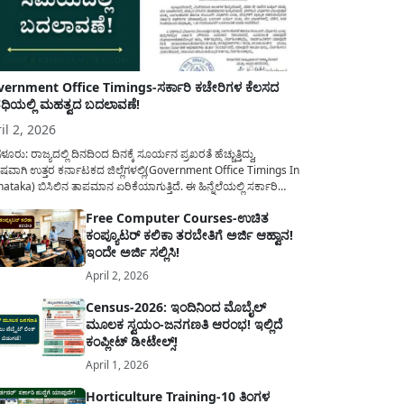
ernment Office Timings-ಸರ್ಕಾರಿ ಕಚೇರಿಗಳ ಕೆಲಸದ
ಿಯಲ್ಲಿ ಮಹತ್ವದ ಬದಲಾವಣೆ!
il 2, 2026
ಳೂರು: ರಾಜ್ಯದಲ್ಲಿ ದಿನದಿಂದ ದಿನಕ್ಕೆ ಸೂರ್ಯನ ಪ್ರಖರತೆ ಹೆಚ್ಚುತ್ತಿದ್ದು,
ಷವಾಗಿ ಉತ್ತರ ಕರ್ನಾಟಕದ ಜಿಲ್ಲೆಗಳಲ್ಲಿ(Government Office Timings In
ataka) ಬಿಸಿಲಿನ ತಾಪಮಾನ ಏರಿಕೆಯಾಗುತ್ತಿದೆ. ಈ ಹಿನ್ನೆಲೆಯಲ್ಲಿ ಸರ್ಕಾರಿ
ರರ ಹಿತದೃಷ್ಟಿಯಿಂದ ಹಾಗೂ ಸಾರ್ವಜನಿಕರ ಅನುಕೂಲಕ್ಕಾಗಿ ಕರ್ನಾಟಕ
Free Computer Courses-ಉಚಿತ
ಾರವು ಮಹತ್ವದ ನಿರ್ಧಾರವೊಂದನ್ನು ಕೈಗೊಂಡಿದೆ. ಕಿತ್ತೂರು ಕರ್ನಾಟಕ ಮತ್ತು
ಕಂಪ್ಯೂಟರ್ ಕಲಿಕಾ ತರಬೇತಿಗೆ ಅರ್ಜಿ ಆಹ್ವಾನ!
ಾಣ ಕರ್ನಾಟಕದ ಒಟ್ಟು 9 ಜಿಲ್ಲೆಗಳಲ್ಲಿ ಏಪ್ರಿಲ್...
ಇಂದೇ ಅರ್ಜಿ ಸಲ್ಲಿಸಿ!
April 2, 2026
Census-2026: ಇಂದಿನಿಂದ ಮೊಬೈಲ್
ಮೂಲಕ ಸ್ವಯಂ-ಜನಗಣತಿ ಆರಂಭ! ಇಲ್ಲಿದೆ
ಕಂಪ್ಲೀಟ್ ಡೀಟೇಲ್ಸ್!
April 1, 2026
Horticulture Training-10 ತಿಂಗಳ