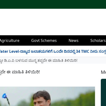
Agriculture
Govt Schemes
News
Scholars
l-ರಾಜ್ಯದ ಜಲಾಶಯಗಳಿಗೆ ಒಂದೇ ದಿನದಲ್ಲಿ 34 TMC ನೀರು ಸಂಗ್ರಹ! ಇಲ್ಲಿದೆ
 ಡಿ.ಎ.ಪಿ ಬಳಸುವ ಮುನ್ನ ತಪ್ಪದೇ ಈ ಮಾಹಿತಿ ತಿಳಿಯಿರಿ!
ದೇ ಈ ಮಾಹಿತಿ ತಿಳಿಯಿರಿ!
Mo