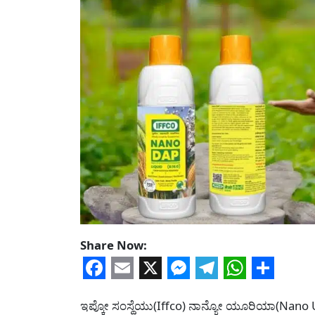
Share Now:
Facebook
Email
X
Messenger
Telegram
WhatsA
Share
ಇಪ್ಕೋ ಸಂಸ್ಥೆಯು(Iffco) ನಾನ್ಯೋ ಯೂರಿಯಾ(Nano Ur