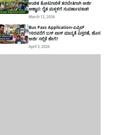
ಉಚಿತ ತೋಟಗಾರಿಕೆ ತರಬೇತಿಗಾಗಿ ಅರ್ಜಿ
ಆಹ್ವಾನ: ರೈತ ಮಕ್ಕಳಿಗೆ ಸುವರ್ಣಾವಕಾಶ!
March 12, 2026
Bus Pass Application-ಏಪ್ರಿಲ್
10ರವರೆಗೆ ಬಸ್ ಪಾಸ್ ಮಾನ್ಯತೆ ವಿಸ್ತರಣೆ, ಹೊಸ
ಅರ್ಜಿ ಸಲ್ಲಿಕೆ ಹೇಗೆ?
April 3, 2026