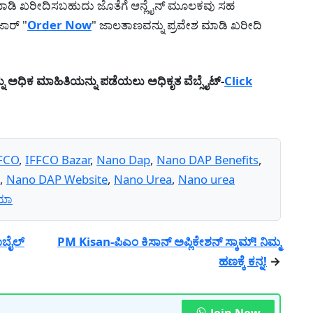
ಮಾಡಿ ಖರೀದಿಸಬಹುದು ಜೊತೆಗೆ ಆನ್ಲೈನ್ ಮೂಲಕವು ಸಹ
ಜಾರ್ "
Order Now
" ಜಾಲತಾಣವನ್ನು ಪ್ರವೇಶ ಮಾಡಿ ಖರೀದಿ
ು ಅಧಿಕ ಮಾಹಿತಿಯನ್ನು ಪಡೆಯಲು ಅಧಿಕೃತ ವೆಬ್ಸೈಟ್-
Click
FCO
,
IFFCO Bazar
,
Nano Dap
,
Nano DAP Benefits
,
,
Nano DAP Website
,
Nano Urea
,
Nano urea
ಯಾ
ೊಬೈಲ್
PM Kisan-ಪಿಎಂ ಕಿಸಾನ್ ಅಪ್ಲಿಕೇಶನ್ ಸ್ಕಾಮ್! ನಿಮ್ಮ
ಹಣಕ್ಕೆ ಕನ್ನ!
→
Join Now