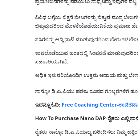
ಪ್ರಯೋಜನಗಳನ್ನು ಪಡೆಯಲು ಸಾಧ್ಯವಿದ್ದು ಇವುಗಳ ಪಟ್ಟಿ 
ವಿವಿಧ ಬಗ್ಗೆಯ ಬಿತ್ತನೆ ಬೀಜಗಳನ್ನು ಬಿತ್ತುವ ಮುನ್ನ ಬೀ
ಬಿತ್ತುವುದರಿಂದ ಮೊಳಕೆಯೊಡೆಯುವಿಕೆಯ ಪ್ರಮಾಣ ಹೆಚ್ಚು
ಸಸಿಗಳನ್ನು ಅದ್ದಿ ನಾಟಿ ಮಾಡುವುದರಿಂದ ಬೇರುಗಳ ಬೆಳವಣ
ಕಾವಲೊಡೆಯುವ ಹಂತದಲ್ಲಿ ಸಿಂಪರಣೆ ಮಾಡುವುದರಿಂದ ಕೊ
ಸಹಕಾರಿಯಾಗಿದೆ.
ಅಧಿಕ ಇಳುವರಿಯೊಂದಿಗೆ ಉತ್ತಮ ಆದಾಯ ಮತ್ತು ಬೇಸಾಯ 
ನಾನ್ಯೋ ಡಿ.ಎ.ಪಿಯು ಹರಳು ರೂಪದ ಗೊಬ್ಬರಗಳಿಗೆ ಹೋಲಿಗ
ಇದನ್ನೂ ಓದಿ:
Free Coaching Center-ಉಚಿತವಾಗಿ ಸ್ಪ
How To Purchase Nano DAP-ರೈತರು ಎಲ್ಲಿ ನಾನ್
ರೈತರು ನಾನ್ಯೋ ಡಿ.ಎ.ಪಿಯನ್ನು ಖರೀದಿಸಲು ನಿಮ್ಮ ಹ