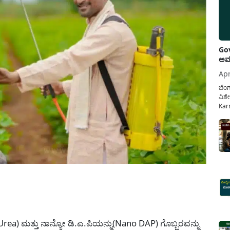
Gov
ಅವಧ
Apr
ಬೆಂಗ
ವಿಶೇ
Karn
ನೌಕ
ಸರ್ಕ
ಕಲ್ಯ
pp
ea) ಮತ್ತು ನಾನ್ಯೋ ಡಿ.ಎ.ಪಿಯನ್ನು(Nano DAP) ಗೊಬ್ಬರವನ್ನು