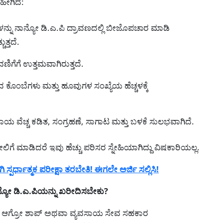
ಹೀಗಿದೆ:
ಜಗಳನ್ನು ನಾನ್ಯೋ ಡಿ.ಎ.ಪಿ ದ್ರಾವಣದಲ್ಲಿ ಬೀಜೊಪಚಾರ ಮಾಡಿ
ತ್ತದೆ.
ಿಗೆಗೆ ಉತ್ತಮವಾಗಿರುತ್ತದೆ.
ಂಬೆಗಳು ಮತ್ತು ಹೂವುಗಳ ಸಂಖ್ಯೆಯ ಹೆಚ್ಚಳಕ್ಕೆ
ವೆಚ್ಚ ಕಡಿತ, ಸಂಗ್ರಹಣೆ, ಸಾಗಾಟ ಮತ್ತು ಬಳಕೆ ಸುಲಭವಾಗಿದೆ.
ೆ ಮಾಡಿದರೆ ಇವು ಹೆಚ್ಚು ಪರಿಸರ ಸ್ನೇಹಿಯಾಗಿದ್ದು ವಿಷಕಾರಿಯಲ್ಲ.
ರ್ಧಾತ್ಮಕ ಪರೀಕ್ಷಾ ತರಬೇತಿ! ಈಗಲೇ ಅರ್ಜಿ ಸಲ್ಲಿಸಿ!
ಯೋ ಡಿ.ಎ.ಪಿಯನ್ನು ಖರೀದಿಸಬೇಕು?
ತ್ತಿರ ಆಗ್ರೋ ಶಾಪ್ ಅಥವಾ ವ್ಯವಸಾಯ ಸೇವ ಸಹಕಾರ