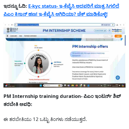
ಇದನ್ನೂ ಓದಿ:
E-kyc status- ಇ-ಕೆವೈಸಿ ಆದವರಿಗೆ ಮಾತ್ರ ಸಿಗಲಿದೆ
ಪಿಎಂ ಕಿಸಾನ್ ಹಣ! ಇ-ಕೆವೈಸಿ ಆಗಿದಿಯಾ? ಚೆಕ್ ಮಾಡಿಕೊಳ್ಳಿ!
PM Internship training duration- ಪಿಎಂ ಇಂಟರ್ನ್‌ ಶಿಪ್
ತರಬೇತಿ ಅವಧಿ:
ಈ ತರಬೇತಿಯು 12 ಒಟ್ಟು ತಿಂಗಳು ನಡೆಯುತ್ತದೆ.