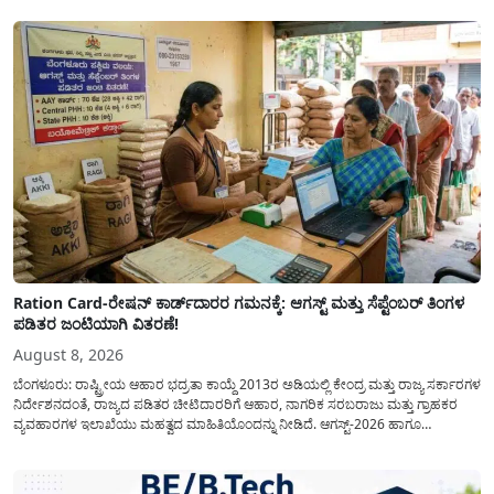
Ration Card-ರೇಷನ್ ಕಾರ್ಡ್‍ದಾರರ ಗಮನಕ್ಕೆ: ಆಗಸ್ಟ್ ಮತ್ತು ಸೆಪ್ಟೆಂಬರ್ ತಿಂಗಳ
ಪಡಿತರ ಜಂಟಿಯಾಗಿ ವಿತರಣೆ!
August 8, 2026
ಬೆಂಗಳೂರು: ರಾಷ್ಟ್ರೀಯ ಆಹಾರ ಭದ್ರತಾ ಕಾಯ್ದೆ 2013ರ ಅಡಿಯಲ್ಲಿ ಕೇಂದ್ರ ಮತ್ತು ರಾಜ್ಯ ಸರ್ಕಾರಗಳ
ನಿರ್ದೇಶನದಂತೆ, ರಾಜ್ಯದ ಪಡಿತರ ಚೀಟಿದಾರರಿಗೆ ಆಹಾರ, ನಾಗರಿಕ ಸರಬರಾಜು ಮತ್ತು ಗ್ರಾಹಕರ
ವ್ಯವಹಾರಗಳ ಇಲಾಖೆಯು ಮಹತ್ವದ ಮಾಹಿತಿಯೊಂದನ್ನು ನೀಡಿದೆ. ಆಗಸ್ಟ್-2026 ಹಾಗೂ
ಸೆಪ್ಟೆಂಬರ್-2026 ಈ ಎರಡೂ ತಿಂಗಳ ಆಹಾರ ಧಾನ್ಯಗಳ ವಿತರಣೆಯನ್ನು ಆಗಸ್ಟ್ ಮಾಹೆಯಲ್ಲೇ ಒಟ್ಟಿಗೆ
(ಜಂಟಿಯಾಗಿ) ನೀಡಲು ನಿರ್ಧರಿಸಲಾಗಿದೆ....