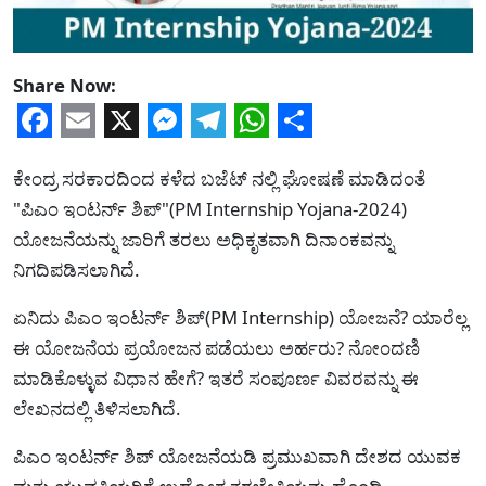
Share Now:
Facebook
Email
X
Messenger
Telegram
WhatsApp
Share
ಕೇಂದ್ರ ಸರಕಾರದಿಂದ ಕಳೆದ ಬಜೆಟ್ ನಲ್ಲಿ ಘೋಷಣೆ ಮಾಡಿದಂತೆ
"ಪಿಎಂ ಇಂಟರ್ನ್‌ ಶಿಪ್"(PM Internship Yojana-2024)
ಯೋಜನೆಯನ್ನು ಜಾರಿಗೆ ತರಲು ಅಧಿಕೃತವಾಗಿ ದಿನಾಂಕವನ್ನು
ನಿಗದಿಪಡಿಸಲಾಗಿದೆ.
ಏನಿದು ಪಿಎಂ ಇಂಟರ್ನ್‌ ಶಿಪ್(PM Internship) ಯೋಜನೆ? ಯಾರೆಲ್ಲ
ಈ ಯೋಜನೆಯ ಪ್ರಯೋಜನ ಪಡೆಯಲು ಅರ್ಹರು? ನೋಂದಣಿ
ಮಾಡಿಕೊಳ್ಳುವ ವಿಧಾನ ಹೇಗೆ? ಇತರೆ ಸಂಪೂರ್ಣ ವಿವರವನ್ನು ಈ
ಲೇಖನದಲ್ಲಿ ತಿಳಿಸಲಾಗಿದೆ.
ಪಿಎಂ ಇಂಟರ್ನ್‌ ಶಿಪ್ ಯೋಜನೆಯಡಿ ಪ್ರಮುಖವಾಗಿ ದೇಶದ ಯುವಕ