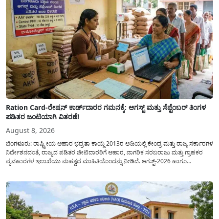
Ration Card-ರೇಷನ್ ಕಾರ್ಡ್‍ದಾರರ ಗಮನಕ್ಕೆ: ಆಗಸ್ಟ್ ಮತ್ತು ಸೆಪ್ಟೆಂಬರ್ ತಿಂಗಳ
ಪಡಿತರ ಜಂಟಿಯಾಗಿ ವಿತರಣೆ!
August 8, 2026
ಬೆಂಗಳೂರು: ರಾಷ್ಟ್ರೀಯ ಆಹಾರ ಭದ್ರತಾ ಕಾಯ್ದೆ 2013ರ ಅಡಿಯಲ್ಲಿ ಕೇಂದ್ರ ಮತ್ತು ರಾಜ್ಯ ಸರ್ಕಾರಗಳ
ನಿರ್ದೇಶನದಂತೆ, ರಾಜ್ಯದ ಪಡಿತರ ಚೀಟಿದಾರರಿಗೆ ಆಹಾರ, ನಾಗರಿಕ ಸರಬರಾಜು ಮತ್ತು ಗ್ರಾಹಕರ
ವ್ಯವಹಾರಗಳ ಇಲಾಖೆಯು ಮಹತ್ವದ ಮಾಹಿತಿಯೊಂದನ್ನು ನೀಡಿದೆ. ಆಗಸ್ಟ್-2026 ಹಾಗೂ
ಸೆಪ್ಟೆಂಬರ್-2026 ಈ ಎರಡೂ ತಿಂಗಳ ಆಹಾರ ಧಾನ್ಯಗಳ ವಿತರಣೆಯನ್ನು ಆಗಸ್ಟ್ ಮಾಹೆಯಲ್ಲೇ ಒಟ್ಟಿಗೆ
(ಜಂಟಿಯಾಗಿ) ನೀಡಲು ನಿರ್ಧರಿಸಲಾಗಿದೆ....