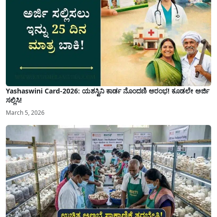
Yashaswini Card-2026: ಯಶಸ್ವಿನಿ ಕಾರ್ಡ ನೊಂದಣಿ ಆರಂಭ! ಕೂಡಲೇ ಅರ್ಜಿ
ಸಲ್ಲಿಸಿ!
March 5, 2026