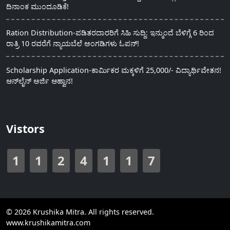
ದಿನಾಂಕ ಮುಂದೂಡಿಕೆ!
Ration Distribution-ಪಡಿತರದಾರರಿಗೆ ಸಿಹಿ ಸುದ್ದಿ: ಇನ್ಮುಂದೆ ಬೆಳಿಗ್ಗೆ 6 ರಿಂದ
ರಾತ್ರಿ 10 ರವರೆಗೆ ನ್ಯಾಯಬೆಲೆ ಅಂಗಡಿಗಳು ಓಪನ್!
Scholarship Application-ಕಾರ್ಮಿಕರ ಮಕ್ಕಳಿಗೆ 25,000/- ವಿದ್ಯಾರ್ಥಿವೇತನ!
ಆನ್‍ಲೈನ್ ಅರ್ಜಿ ಆಹ್ವಾನ!
Vistors
1
1
2
4
1
1
7
© 2026 Krushika Mitra. All rights reserved.
www.krushikamitra.com