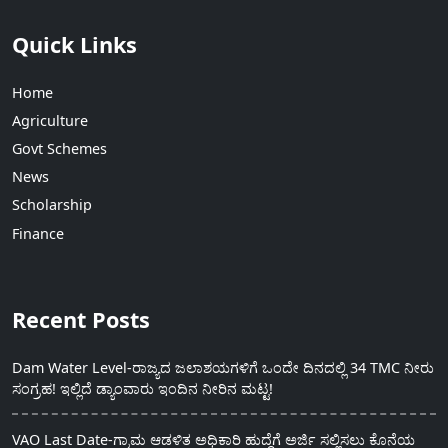
Quick Links
Home
Agriculture
Govt Schemes
News
Scholarship
Finance
Recent Posts
Dam Water Level-ರಾಜ್ಯದ ಜಲಾಶಯಗಳಿಗೆ ಒಂದೇ ದಿನದಲ್ಲಿ 34 TMC ನೀರು
ಸಂಗ್ರಹ! ಇಲ್ಲಿದೆ ಡ್ಯಾಂವಾರು ಇಂದಿನ ನೀರಿನ ಮಟ್ಟ!
VAO Last Date-ಗ್ರಾಮ ಆಡಳಿತ ಅಧಿಕಾರಿ ಹುದ್ದೆಗೆ ಅರ್ಜಿ ಸಲ್ಲಿಸಲು ಕೊನೆಯ