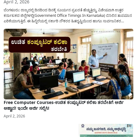
April 2, 2026
ಬೆಂಗಳೂರು: ರಾಜ್ಯದಲ್ಲಿ ದಿನದಿಂದ ದಿನಕ್ಕೆ ಸೂರ್ಯನ ಪ್ರಖರತೆ ಹೆಚ್ಚುತ್ತಿದ್ದು, ವಿಶೇಷವಾಗಿ ಉತ್ತರ
ಕರ್ನಾಟಕದ ಜಿಲ್ಲೆಗಳಲ್ಲಿ(Government Office Timings In Karnataka) ಬಿಸಿಲಿನ ತಾಪಮಾನ
ಏರಿಕೆಯಾಗುತ್ತಿದೆ. ಈ ಹಿನ್ನೆಲೆಯಲ್ಲಿ ಸರ್ಕಾರಿ ನೌಕರರ ಹಿತದೃಷ್ಟಿಯಿಂದ ಹಾಗೂ ಸಾರ್ವಜನಿಕರ
ಅನುಕೂಲಕ್ಕಾಗಿ ಕರ್ನಾಟಕ ಸರ್ಕಾರವು ಮಹತ್ವದ ನಿರ್ಧಾರವೊಂದನ್ನು ಕೈಗೊಂಡಿದೆ. ಕಿತ್ತೂರು ಕರ್ನಾಟಕ
ಮತ್ತು ಕಲ್ಯಾಣ ಕರ್ನಾಟಕದ ಒಟ್ಟು 9 ಜಿಲ್ಲೆಗಳಲ್ಲಿ ಏಪ್ರಿಲ್...
Free Computer Courses-ಉಚಿತ ಕಂಪ್ಯೂಟರ್ ಕಲಿಕಾ ತರಬೇತಿಗೆ ಅರ್ಜಿ
ಆಹ್ವಾನ! ಇಂದೇ ಅರ್ಜಿ ಸಲ್ಲಿಸಿ!
April 2, 2026