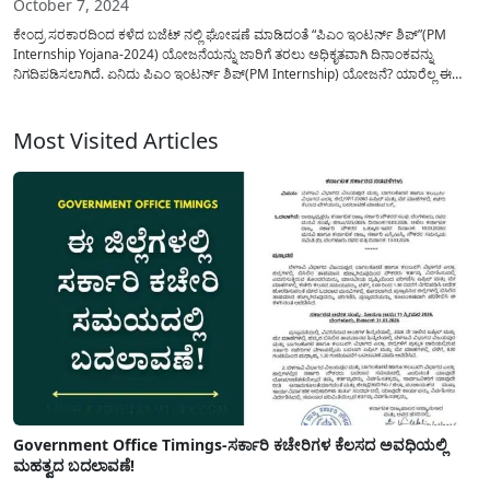
October 7, 2024
ಕೇಂದ್ರ ಸರಕಾರದಿಂದ ಕಳೆದ ಬಜೆಟ್ ನಲ್ಲಿ ಘೋಷಣೆ ಮಾಡಿದಂತೆ “ಪಿಎಂ ಇಂಟರ್ನ್‌ ಶಿಪ್”(PM
Internship Yojana-2024) ಯೋಜನೆಯನ್ನು ಜಾರಿಗೆ ತರಲು ಅಧಿಕೃತವಾಗಿ ದಿನಾಂಕವನ್ನು
ನಿಗದಿಪಡಿಸಲಾಗಿದೆ. ಏನಿದು ಪಿಎಂ ಇಂಟರ್ನ್‌ ಶಿಪ್(PM Internship) ಯೋಜನೆ? ಯಾರೆಲ್ಲ ಈ
ಯೋಜನೆಯ ಪ್ರಯೋಜನ ಪಡೆಯಲು ಅರ್ಹರು? ನೋಂದಣಿ ಮಾಡಿಕೊಳ್ಳುವ ವಿಧಾನ ಹೇಗೆ? ಇತರೆ
ಸಂಪೂರ್ಣ ವಿವರವನ್ನು ಈ ಲೇಖನದಲ್ಲಿ ತಿಳಿಸಲಾಗಿದೆ....
Most Visited Articles
Government Office Timings-ಸರ್ಕಾರಿ ಕಚೇರಿಗಳ ಕೆಲಸದ ಅವಧಿಯಲ್ಲಿ
ಮಹತ್ವದ ಬದಲಾವಣೆ!